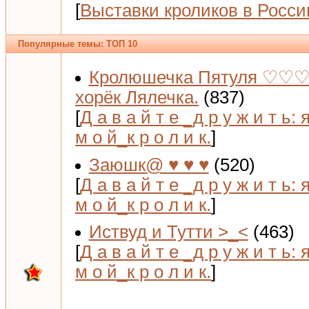
[
Выставки кроликов в Росси
Популярные темы: ТОП 10
Кролюшечка Пятуля ♡♡♡
хорёк Лялечка.
(837)
[
Д а в а й т е _д р у ж и т ь: 
м о й_к р о л и к.
]
Заюшк@ ♥ ♥ ♥
(520)
[
Д а в а й т е _д р у ж и т ь: 
м о й_к р о л и к.
]
Иствуд и Тутти >_<
(463)
[
Д а в а й т е _д р у ж и т ь: 
м о й_к р о л и к.
]