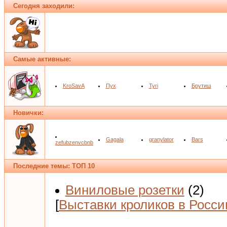
Сегодня заходили:
Самые активные:
KroSavA
Пух
Tyri
Брутиш
Новички:
Gagala
granylator
Bars
zefubzenvcbnb
Последние темы: ТОП 10
Виниловые розетки
(2)
[
Выставки кроликов в Росси