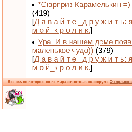
*Сюрприз Карамелькин =) 
(419)
[
Д а в а й т е _д р у ж и т ь: 
м о й_к р о л и к.
]
Ура! И в нашем доме поя
маленькое чудо))
(379)
[
Д а в а й т е _д р у ж и т ь: 
м о й_к р о л и к.
]
Всё самое интересное из мира животных на форуме
О карликов