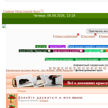
Главная
Регистрация
Вход
Четверг, 06.08.2026, 13:18
[
Новые сообщения
· |
Участники
· |
Прави
ФОРУМ
|
КОНКУРСЫ
|
Мой кролик (давайте знакомит
Клуб ОЛДК "Династия"
|
Как вступить в клуб?
|
Устав клуба
|
Н
|
Крольчата на продажу
|
Котята на продажу
|
Щенки
Алфавитный справочник (на
[
А
· |
Б
· |
В
· |
Г
· |
Д
· |
Е
· |
Ё
· |
Ж
· |
З
· |
И
· |
К
· |
Л
· |
М
· |
Н
· 
Карликовые кролики форум - Зоо Долина, ОЛДК Династия
»
Долина домашних крыс.
Форум
Д а в а й т е _д р у ж и т ь: я _и_ м о я_крыска
Модератор форума:
KroSavA