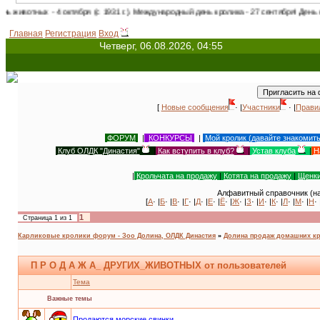
 - 4 октября (с 1931 г.). Международный день кролика - 27 сентября! День кошек в 
Главная
Регистрация
Вход
Четверг, 06.08.2026, 04:55
[
Новые сообщения
· |
Участники
· |
Прави
ФОРУМ
|
КОНКУРСЫ
|
Мой кролик (давайте знакомит
Клуб ОЛДК "Династия"
|
Как вступить в клуб?
|
Устав клуба
|
Н
|
Крольчата на продажу
|
Котята на продажу
|
Щенки
Алфавитный справочник (на
[
А
· |
Б
· |
В
· |
Г
· |
Д
· |
Е
· |
Ё
· |
Ж
· |
З
· |
И
· |
К
· |
Л
· |
М
· |
Н
· 
1
Страница
1
из
1
Карликовые кролики форум - Зоо Долина, ОЛДК Династия
»
Долина продаж домашних кр
П Р О Д А Ж А_ ДРУГИХ_ЖИВОТНЫХ от пользователей
Тема
Важные темы
Продаются морские свинки.