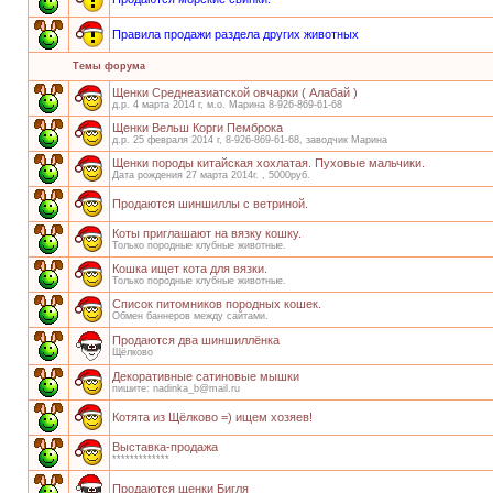
Правила продажи раздела других животных
Темы форума
Щенки Среднеазиатской овчарки ( Алабай )
д.р. 4 марта 2014 г, м.о. Марина 8-926-869-61-68
Щенки Вельш Корги Пемброка
д.р. 25 февраля 2014 г, 8-926-869-61-68, заводчик Марина
Щенки породы китайская хохлатая. Пуховые мальчики.
Дата рождения 27 марта 2014г. , 5000руб.
Продаются шиншиллы с ветриной.
Коты приглашают на вязку кошку.
Только породные клубные животные.
Кошка ищет кота для вязки.
Только породные клубные животные.
Список питомников породных кошек.
Обмен баннеров между сайтами.
Продаются два шиншиллёнка
Щёлково
Декоративные сатиновые мышки
пишите: nadinka_b@mail.ru
Котята из Щёлково =) ищем хозяев!
Выставка-продажа
*************
Продаются щенки Бигля