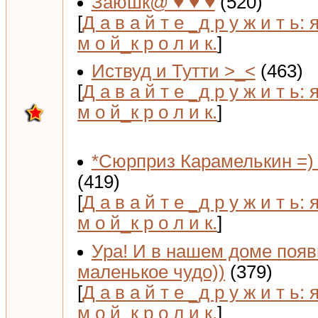
Заюшк@ ♥ ♥ ♥
(520)
[
Д а в а й т е _д р у ж и т ь: 
м о й_к р о л и к.
]
Иствуд и Тутти >_<
(463)
[
Д а в а й т е _д р у ж и т ь: 
м о й_к р о л и к.
]
*Сюрприз Карамелькин =) 
(419)
[
Д а в а й т е _д р у ж и т ь: 
м о й_к р о л и к.
]
Ура! И в нашем доме поя
маленькое чудо))
(379)
[
Д а в а й т е _д р у ж и т ь: 
м о й_к р о л и к.
]