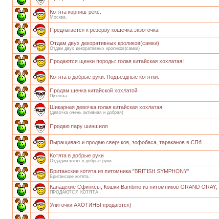
Котята корниш-рекс.
Москва.
Предлагается к резерву кошечка экзоточка
Отдам двух декоративных кроликов(самки)
Отдам двух декоративных кроликов(самки)
Продаются щенки породы: голая китайская хохлатая!
Котята в добрые руки. Подъездные котятки.
Продам щенка китайской хохлатой
Пуховка
Шикарная девочка голая китайская хохлатая!
(девочка очень активная и добрая)
Продаю пару шиншилл
Выращиваю и продаю сверчков, зофобаса, тараканов в СПб.
Котята в добрые руки
Отдадим котят в добрые руки
Британские котята из питомника "BRITISH SYMPHONY"
Британские котята.
Канадские Сфинксы, Кошки Bambino из питомников GRAND ORAY,
ПРОДАЮТСЯ КОТЯТА
Улиточки АХОТИНЫ продаются)