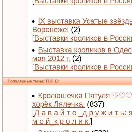
[
Выставки кроликов в Росси
IX выставка Усатые звёзд
Воронеже!
(2)
[
Выставки кроликов в Росси
Выставка кроликов в Одес
мая 2012 г.
(2)
[
Выставки кроликов в Росси
Популярные темы: ТОП 10
Кролюшечка Пятуля ♡♡♡
хорёк Лялечка.
(837)
[
Д а в а й т е _д р у ж и т ь: 
м о й_к р о л и к.
]