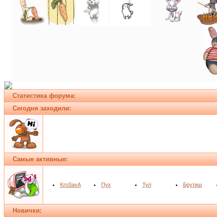
Статистика форума:
Сегодня заходили:
Самые активные:
KroSavA
Пух
Tyri
Брутиш
Новички: