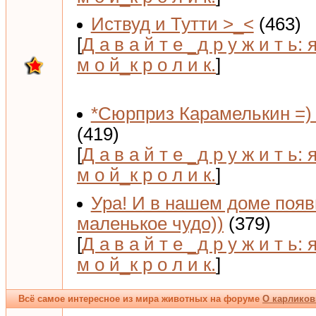
Иствуд и Тутти >_<
(463)
[
Д а в а й т е _д р у ж и т ь: 
м о й_к р о л и к.
]
*Сюрприз Карамелькин =) 
(419)
[
Д а в а й т е _д р у ж и т ь: 
м о й_к р о л и к.
]
Ура! И в нашем доме поя
маленькое чудо))
(379)
[
Д а в а й т е _д р у ж и т ь: 
м о й_к р о л и к.
]
Всё самое интересное из мира животных на форуме
О карликов