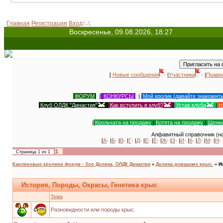
Главная
Регистрация
Вход
Воскресенье, 09.08.2026, 18:27
[
Новые сообщения
· |
Участники
· |
Прави
ФОРУМ
|
КОНКУРСЫ
|
Мой кролик (давайте знакомит
Клуб ОЛДК "Династия"
|
Как вступить в клуб?
|
Устав клуба
|
Н
|
Крольчата на продажу
|
Котята на продажу
|
Щенки
Алфавитный справочник (на
[
А
· |
Б
· |
В
· |
Г
· |
Д
· |
Е
· |
Ё
· |
Ж
· |
З
· |
И
· |
К
· |
Л
· |
М
· |
Н
· 
1
Страница
1
из
1
Карликовые кролики форум - Зоо Долина, ОЛДК Династия
»
Долина домашних крыс.
»
И
История, Породы, Окрасы, Генетика крыс
Тема
Разновидности или породы крыс.