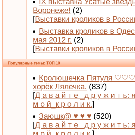
IX выставка Усатые звёзд
Воронеже!
(2)
[
Выставки кроликов в Росси
Выставка кроликов в Одес
мая 2012 г.
(2)
[
Выставки кроликов в Росси
Популярные темы: ТОП 10
Кролюшечка Пятуля ♡♡♡
хорёк Лялечка.
(837)
[
Д а в а й т е _д р у ж и т ь: 
м о й_к р о л и к.
]
Заюшк@ ♥ ♥ ♥
(520)
[
Д а в а й т е _д р у ж и т ь: 
м о й_к р о л и к.
]