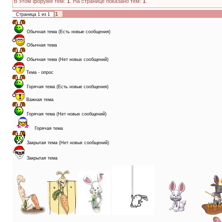
В этом форуме тем:
1
. На странице показано тем:
1
.
1
Страница
1
из
1
Обычная тема (Есть новые сообщения)
Обычная тема
Обычная тема (Нет новых сообщений)
Тема - опрос
Горячая тема (Есть новые сообщения)
Важная тема
Горячая тема (Нет новых сообщений)
Горячая тема
Закрытая тема (Нет новых сообщений)
Закрытая тема