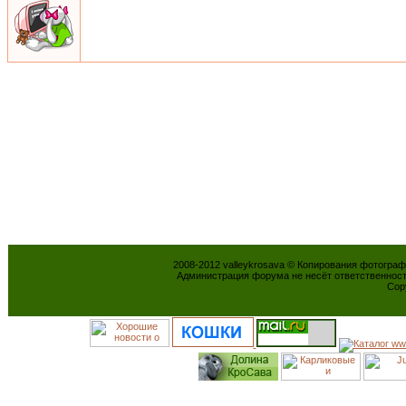
2008-2012 valleykrosava © Копирования фотогра
Администрация форума не несёт ответственнос
Cop