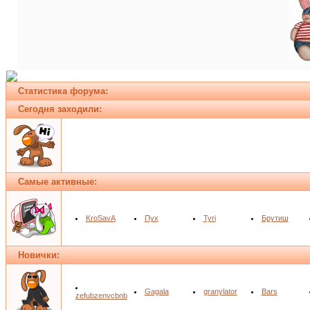
Статистика форума:
Сегодня заходили:
Самые активные:
KroSavA
Пух
Tyri
Брутиш
Новички:
Gagala
granylator
Bars
zefubzenvcbnb