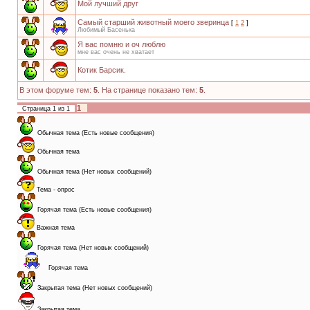
Мой лучший друг
Самый старший животный моего зверинца
[
1
2
]
Любимый Басенька
Я вас помню и оч люблю
мне вас очень не хватает
Котик Барсик.
В этом форуме тем:
5
. На странице показано тем:
5
.
1
Страница
1
из
1
Обычная тема (Есть новые сообщения)
Обычная тема
Обычная тема (Нет новых сообщений)
Тема - опрос
Горячая тема (Есть новые сообщения)
Важная тема
Горячая тема (Нет новых сообщений)
Горячая тема
Закрытая тема (Нет новых сообщений)
Закрытая тема