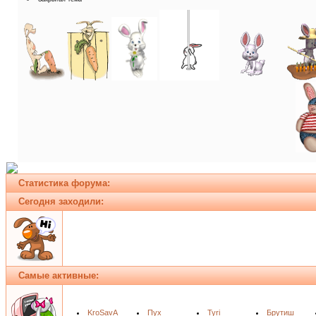
Статистика форума:
Сегодня заходили:
Самые активные:
KroSavA
Пух
Tyri
Брутиш