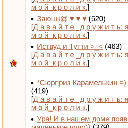
м о й_к р о л и к.
]
Заюшк@ ♥ ♥ ♥
(520)
[
Д а в а й т е _д р у ж и т ь: 
м о й_к р о л и к.
]
Иствуд и Тутти >_<
(463)
[
Д а в а й т е _д р у ж и т ь: 
м о й_к р о л и к.
]
*Сюрприз Карамелькин =) 
(419)
[
Д а в а й т е _д р у ж и т ь: 
м о й_к р о л и к.
]
Ура! И в нашем доме поя
маленькое чудо))
(379)