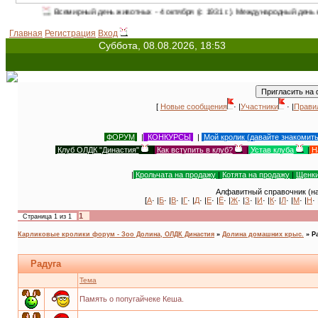
Всемирный день животных - 4 октября (с 1931 г.). Международный день кролика 
Главная
Регистрация
Вход
Суббота, 08.08.2026, 18:53
[
Новые сообщения
· |
Участники
· |
Прави
ФОРУМ
|
КОНКУРСЫ
|
Мой кролик (давайте знакомит
Клуб ОЛДК "Династия"
|
Как вступить в клуб?
|
Устав клуба
|
Н
|
Крольчата на продажу
|
Котята на продажу
|
Щенки
Алфавитный справочник (на
[
А
· |
Б
· |
В
· |
Г
· |
Д
· |
Е
· |
Ё
· |
Ж
· |
З
· |
И
· |
К
· |
Л
· |
М
· |
Н
· 
1
Страница
1
из
1
Карликовые кролики форум - Зоо Долина, ОЛДК Династия
»
Долина домашних крыс.
»
Р
Радуга
Тема
Память о попугайчеке Кеша.