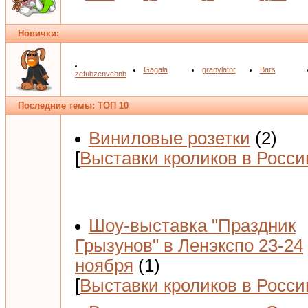
Новички:
Gagala
granylator
Bars
zefubzenvcbnb
Последние темы: ТОП 10
Виниловые розетки
(2)
[
Выставки кроликов в Росси
Шоу-выставка "Праздник
Грызунов" в Ленэкспо 23-24
ноября
(1)
[
Выставки кроликов в Росси