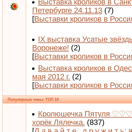
Выставка кроликов в Санк
Петербурге 24.11.13
(7)
[
Выставки кроликов в Росси
IX выставка Усатые звёзд
Воронеже!
(2)
[
Выставки кроликов в Росси
Выставка кроликов в Одес
мая 2012 г.
(2)
[
Выставки кроликов в Росси
Популярные темы: ТОП 10
Кролюшечка Пятуля ♡♡♡
хорёк Лялечка.
(837)
[
Д а в а й т е _д р у ж и т ь: 