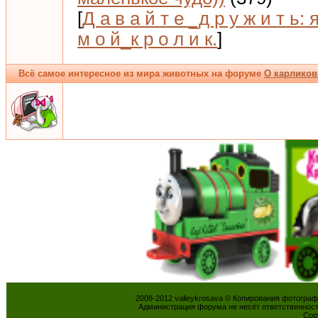
[
Д а в а й т е _д р у ж и т ь: 
м о й_к р о л и к.
]
Всё самое интересное из мира животных на форуме
О карликов
2008-2012 valleykrosava © Копирования фотогра
Администрация форума не несёт ответственнос
Cop