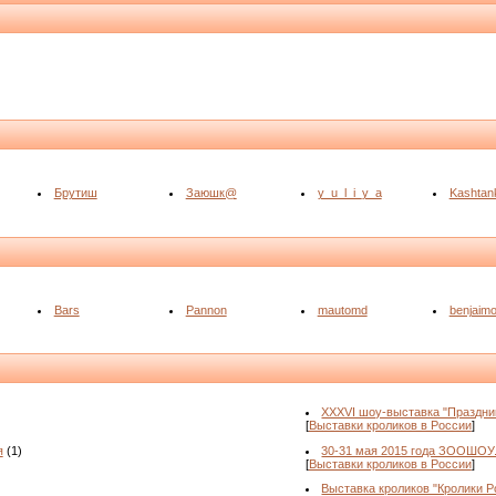
Брутиш
Заюшк@
y_u_l_i_y_a
Kashtan
Bars
Pannon
mautomd
benjaim
XXXVI шоу-выставка "Праздни
[
Выставки кроликов в России
]
я
(1)
30-31 мая 2015 года ЗООШОУ
[
Выставки кроликов в России
]
Выставка кроликов "Кролики Ро