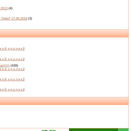
 2013
(4)
- Орёл" 17.09.2016
(3)
м о й_к р о л и к.
]
м о й_к р о л и к.
]
а))))))
(439)
м о й_к р о л и к.
]
м о й_к р о л и к.
]
)
м о й_к р о л и к.
]