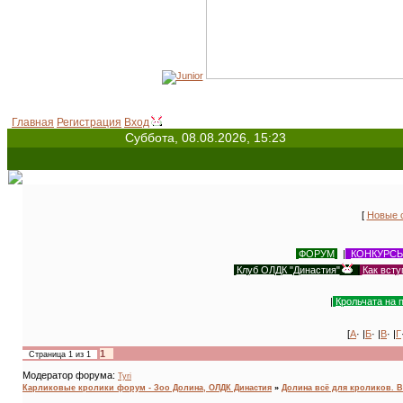
Главная
Регистрация
Вход
Суббота, 08.08.2026, 15:23
[
Новые 
ФОРУМ
|
КОНКУРС
Клуб ОЛДК "Династия"
|
Как всту
|
Крольчата на 
[
А
· |
Б
· |
В
· |
Г
1
Страница
1
из
1
Модератор форума:
Tyri
Карликовые кролики форум - Зоо Долина, ОЛДК Династия
»
Долина всё для кроликов. Bu