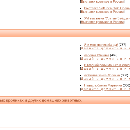
[
Выставки кроликов в России
]
Выставка Soft Inca Gold Осень
[
Выставки кроликов в России
]
XVI выставка "Усатые Звёзды 
[
Выставки кроликов в России
]
Я и моя кроликобанда!
(787)
[
Д а в а й т е _д р у ж и т ь: я _и_ 
лапочка Юмичка
(469)
[
Д а в а й т е _д р у ж и т ь: я _и_ 
В главной роли Монька и Ириск
[
Д а в а й т е _д р у ж и т ь: я _и_ 
любимая зайка-Лолочка
(380)
[
Д а в а й т е _д р у ж и т ь: я _и_ 
Наша любимая Марточка
(350
[
Д а в а й т е _д р у ж и т ь: я _и_ 
ых кроликах и других домашних животных.