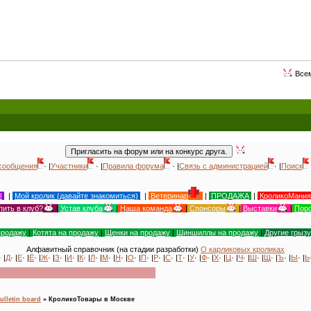
Всемирный день ж
сообщения
· |
Участники
· |
Правила форума
· |
Связь с администрацией
· |
Поиск
Ы
|
Мой кролик (давайте знакомиться)
|
Ветеринар
|
ПРОДАЖА
|
КроликоМания
пить в клуб?
|
Устав клуба
|
Наша команда
|
Спонсоры
|
Выставки
|
Поро
продажу
|
Котята на продажу
|
Щенки на продажу
|
Шиншиллы на продажу
|
Другие грыз
Алфавитный справочник (на стадии разработки)
О карликовых кроликах
· |
Д
· |
Е
· |
Ё
· |
Ж
· |
З
· |
И
· |
К
· |
Л
· |
М
· |
Н
· |
О
· |
П
· |
Р
· |
С
· |
Т
· |
У
· |
Ф
· |
Х
· |
Ц
· |
Ч
· |
Ш
· |
Щ
· |
Ъ
· |
Ы
· |
Ь
lletin board
»
КроликоТовары в Москве