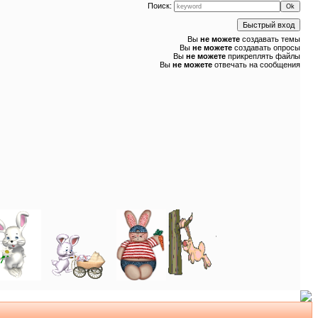
Поиск:
Вы
не можете
создавать темы
Вы
не можете
создавать опросы
Вы
не можете
прикреплять файлы
Вы
не можете
отвечать на сообщения