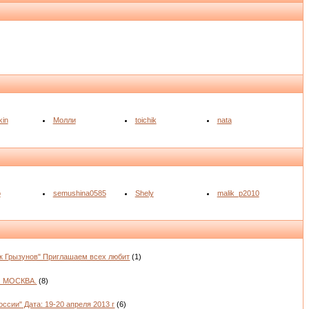
kin
Молли
toichik
nata
o
semushina0585
Shely
malik_p2010
к Грызунов" Приглашаем всех любит
(1)
. МОСКВА.
(8)
ссии" Дата: 19-20 апреля 2013 г
(6)