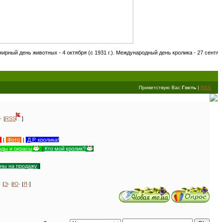
ивотных - 4 октября (с 1931 г.). Международный день кролика - 27 сентября! День ко
Приветствую Вас
Гость
|
RSS
· |
RSS
]
|
Фото
|
Д.Р. кролика!
ды и окрасы
|
Кто мой кролик?
уны на продажу
|
· |
Э
· |
Ю
· |
Я
·]