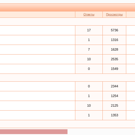
Ответы
Просмотры
17
5736
1
1316
7
1628
10
2535
0
1549
0
2344
1
1254
10
2125
1
1353