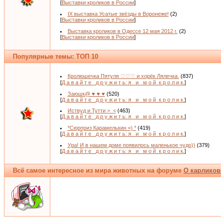
[
Выставки кроликов в России
]
IX выставка Усатые звёзды в Воронеже!
(2)
[
Выставки кроликов в России
]
Выставка кроликов в Одессе 12 мая 2012 г.
(2)
[
Выставки кроликов в России
]
Популярные темы: ТОП 10
Кролюшечка Пятуля ♡♡♡ и хорёк Лялечка.
(837)
[
Д а в а й т е _д р у ж и т ь: я _и_ м о й_к р о л и к.
]
Заюшк@ ♥ ♥ ♥
(520)
[
Д а в а й т е _д р у ж и т ь: я _и_ м о й_к р о л и к.
]
Иствуд и Тутти >_<
(463)
[
Д а в а й т е _д р у ж и т ь: я _и_ м о й_к р о л и к.
]
*Сюрприз Карамелькин =) *
(419)
[
Д а в а й т е _д р у ж и т ь: я _и_ м о й_к р о л и к.
]
Ура! И в нашем доме появилось маленькое чудо))
(379)
[
Д а в а й т е _д р у ж и т ь: я _и_ м о й_к р о л и к.
]
Всё самое интересное из мира животных на форуме
О карликов