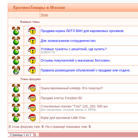
КроликоТовары в Москве
Тема
Важные темы
Продажа корма ЛИТЛ ВАН для карликовых кроликов
Для зоомагазинов-сотрудничество.
Угловые туалеты с решёткой, где купить?
НОВОСТИ
Отзывы покупателей о магазинах Бетховен.
Правила размещения объявлений о продаже или отдаче.
Темы форума
Гранулированный клевер. Кто покупал?
Продам клетку Ferplast 80
Стеклянные поилки "Trixi" 125, 250, 500 мл
Для заводчиков, оптовые заказы от 6000р.
Корм для кроликов Little One
В этом форуме тем:
9
. На странице показано тем:
9
.
1
Страница
1
из
1