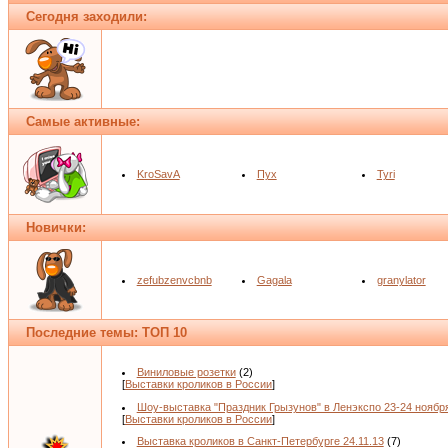
Сегодня заходили:
Самые активные:
KroSavA
Пух
Tyri
Новички:
zefubzenvcbnb
Gagala
granylator
Последние темы: ТОП 10
Виниловые розетки
(2)
[
Выставки кроликов в России
]
Шоу-выставка "Праздник Грызунов" в Ленэкспо 23-24 ноябр
[
Выставки кроликов в России
]
Выставка кроликов в Санкт-Петербурге 24.11.13
(7)