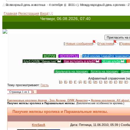
ный день животных - 4 октября (с 1931 г.). Международный день кролика - 27 сентябр
Главная
Регистрация
Вход
Четверг, 06.08.2026, 07:40
[
Новые сообщения
· |
Участники
· |
Прави
ФОРУМ
|
КОНКУРСЫ
|
Мой кролик (давайте знакомит
Клуб ОЛДК "Династия"
|
Как вступить в клуб?
|
Устав клуба
|
Н
|
Крольчата на продажу
|
Котята на продажу
|
Щенки
Алфавитный справочник (на
[
А
· |
Б
· |
В
· |
Г
· |
Д
· |
Е
· |
Ё
· |
Ж
· |
З
· |
И
· |
К
· |
Л
· |
М
· |
Н
· 
Тему просматривают:
Гость
1
Страница
1
из
1
Карликовые кролики форум - Зоо Долина, ОЛДК Династия
»
Долина кроликов. All about 
Пахучие железы кролика и Параанальные железы.
(Биологические особенности кролика.)
Пахучие железы кролика и Параанальные железы.
KroSavA
Дата: Пятница, 11.06.2010, 05:39 | Соо