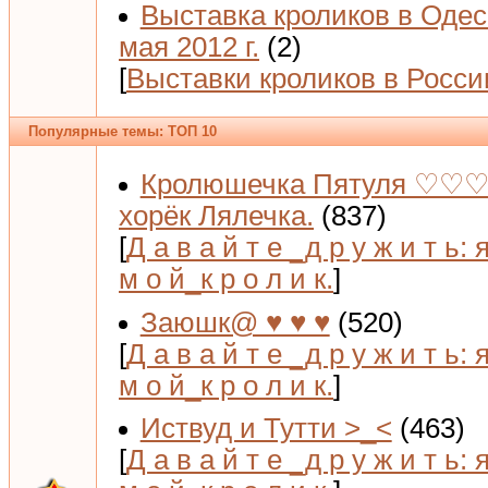
Выставка кроликов в Одес
мая 2012 г.
(2)
[
Выставки кроликов в Росси
Популярные темы: ТОП 10
Кролюшечка Пятуля ♡♡♡
хорёк Лялечка.
(837)
[
Д а в а й т е _д р у ж и т ь: 
м о й_к р о л и к.
]
Заюшк@ ♥ ♥ ♥
(520)
[
Д а в а й т е _д р у ж и т ь: 
м о й_к р о л и к.
]
Иствуд и Тутти >_<
(463)
[
Д а в а й т е _д р у ж и т ь: 