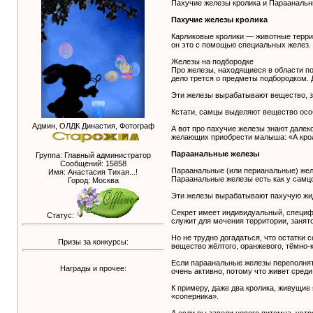
Пахучие железы кролика и Параанальн
Пахучие железы кролика
Карликовые кролики — животные террит
он это с помощью специальных желез.
Железы на подбородке
Про железы, находящиеся в области под
дело трется о предметы подбородком. 
Эти железы вырабатывают вещество, за
Кстати, самцы выделяют вещество особ
Админ, ОЛДК Династия, Фотограф
А вот про пахучие железы знают далек
желающих приобрести малыша: «А кроли
Параанальные железы
Группа: Главный администратор
Сообщений:
15858
Параанальные (или перианальные) желе
Имя: Анастасия Тихая...!
Параанальные железы есть как у самцов
Город: Москва
Эти железы вырабатывают пахучую жид
Секрет имеет индивидуальный, специфи
Статус:
служит для мечения территории, заня
Но не трудно догадаться, что остатки
Призы за конкурсы:
вещество жёлтого, оранжевого, тёмно-к
Если параанальные железы переполнять
Награды и прочее:
очень активно, потому что живет среди
К примеру, даже два кролика, живущие 
«соперника».