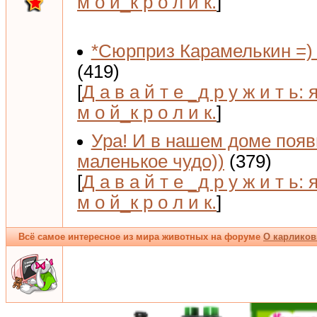
м о й_к р о л и к.
]
*Сюрприз Карамелькин =) 
(419)
[
Д а в а й т е _д р у ж и т ь: 
м о й_к р о л и к.
]
Ура! И в нашем доме поя
маленькое чудо))
(379)
[
Д а в а й т е _д р у ж и т ь: 
м о й_к р о л и к.
]
Всё самое интересное из мира животных на форуме
О карликов