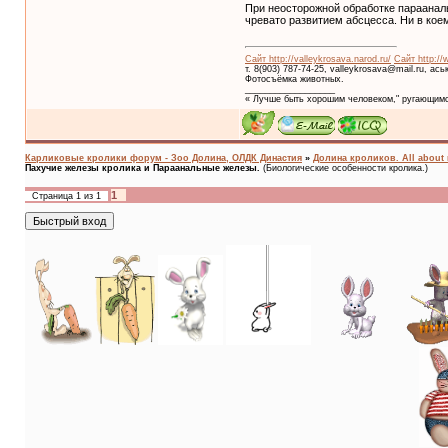
При неосторожной обработке параанал
чревато развитием абсцесса. Ни в коем
Сайт http://valleykrosava.narod.ru/
Сайт http://
т. 8(903) 787-74-25, valleykrosava@mail.ru, ас
Фотосъёмка животных.
__________________
« Лучше быть хорошим человеком," ругающимс
Карликовые кролики форум - Зоо Долина, ОЛДК Династия
»
Долина кроликов. All about 
Пахучие железы кролика и Параанальные железы.
(Биологические особенности кролика.)
1
Страница
1
из
1