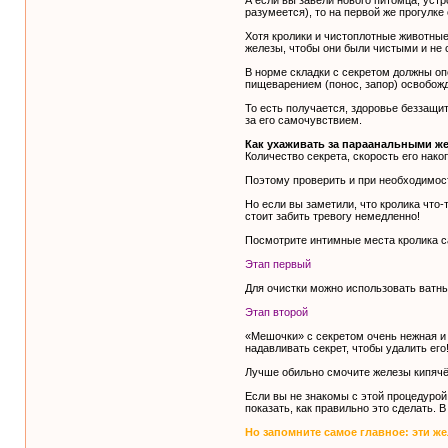
А если вы завели нового питомца, устр
разумеется), то на первой же прогулке 
Хотя кролики и чистоплотные животные
железы, чтобы они были чистыми и не
В норме складки с секретом должны оп
пищеварением (понос, запор) освобож
То есть получается, здоровье беззащит
за его самочувствием.
Как ухаживать за параанальными ж
Количество секрета, скорость его нак
Поэтому проверить и при необходимост
Но если вы заметили, что кролика что
стоит забить тревогу немедленно!
Посмотрите интимные места кролика с
Этап первый
Для очистки можно использовать ватны
Этап второй
«Мешочки» с секретом очень нежная и 
надавливать секрет, чтобы удалить его
Лучше обильно смочите железы кипячён
Если вы не знакомы с этой процедурой
показать, как правильно это сделать.
Но запомните самое главное: эти же