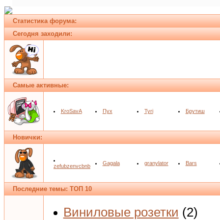
Статистика форума:
Сегодня заходили:
Самые активные:
KroSavA
Пух
Tyri
Брутиш
Новички:
Gagala
granylator
Bars
zefubzenvcbnb
Последние темы: ТОП 10
Виниловые розетки
(2)