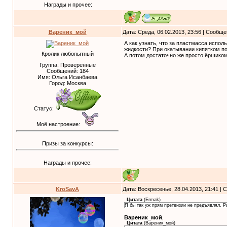
Награды и прочее:
Вареник_мой
Дата: Среда, 06.02.2013, 23:56 | Сообщ
А как узнать, что за пластмасса испол
жидкости? При окатывании кипятком пои
Кролик любопытный
А потом достаточно же просто ёршиком
Группа: Проверенные
Сообщений:
184
Имя: Ольга Исанбаева
Город: Москва
Статус:
Моё настроение:
Призы за конкурсы:
Награды и прочее:
KroSavA
Дата: Воскресенье, 28.04.2013, 21:41 |
Цитата
(
Ermak
)
Я бы так уж прям претензии не предъявлял. Р
Вареник_мой
,
Цитата
(
Вареник_мой
)