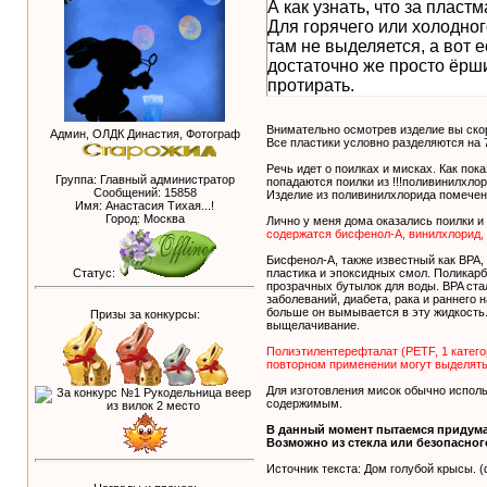
А как узнать, что за плас
Для горячего или холодно
там не выделяется, а вот е
достаточно же просто ёрши
протирать.
Внимательно осмотрев изделие вы скоре
Админ, ОЛДК Династия, Фотограф
Все пластики условно разделяются на 7
Речь идет о поилках и мисках. Как пок
Группа: Главный администратор
попадаются поилки из !!!поливинилхлор
Сообщений:
15858
Изделие из поливинилхлорида помечен
Имя: Анастасия Тихая...!
Город: Москва
Лично у меня дома оказались поилки и 
содержатся бисфенол-А, винилхлорид, 
Бисфенол-А, также известный как BPA,
Статус:
пластика и эпоксидных смол. Поликар
прозрачных бутылок для воды. BPA ста
заболеваний, диабета, рака и раннего
больше он вымывается в эту жидкость
Призы за конкурсы:
выщелачивание.
Полиэтилентерефталат (PETF, 1 катего
повторном применении могут выделят
Для изготовления мисок обычно исполь
содержимым.
В данный момент пытаемся придума
Возможно из стекла или безопасног
Источник текста: Дом голубой крысы. 