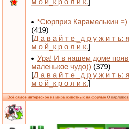
м о й_к р о л и к.
]
*Сюрприз Карамелькин =) 
(419)
[
Д а в а й т е _д р у ж и т ь: 
м о й_к р о л и к.
]
Ура! И в нашем доме поя
маленькое чудо))
(379)
[
Д а в а й т е _д р у ж и т ь: 
м о й_к р о л и к.
]
Всё самое интересное из мира животных на форуме
О карликов