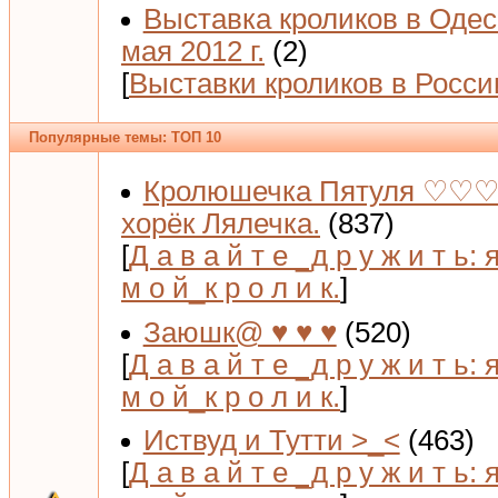
Выставка кроликов в Одес
мая 2012 г.
(2)
[
Выставки кроликов в Росси
Популярные темы: ТОП 10
Кролюшечка Пятуля ♡♡♡
хорёк Лялечка.
(837)
[
Д а в а й т е _д р у ж и т ь: 
м о й_к р о л и к.
]
Заюшк@ ♥ ♥ ♥
(520)
[
Д а в а й т е _д р у ж и т ь: 
м о й_к р о л и к.
]
Иствуд и Тутти >_<
(463)
[
Д а в а й т е _д р у ж и т ь: 