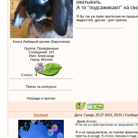
окатывать.
А то "подсаживают" на сво
Я бы так уж прям претензии не предъ
жидкостей, другая - для горячих.
Ената Любимый кролик (Барселона)
Группа: Проверенные
Сообщений:
107
Имя: Александр
Город: Москва
Статус:
Призы за конкурсы:
Награды и прочее:
KroSavA
Дата: Среда, 25.07.2012, 20:01 | Сообщ
Quote
(
Ermak
)
Я бы так уж прям претензии не предъявлял. Р
Я и не предъявляла, но поилки ферпла
просты в уходе. К стати, писала я год