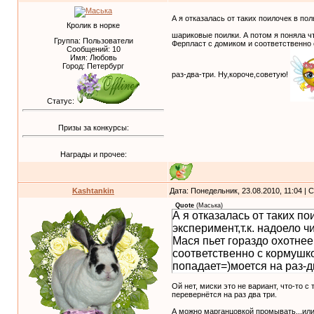
А я отказалась от таких поилочек в по
Кролик в норке
шариковые поилки. А потом я поняла ч
Группа: Пользователи
Ферпласт с домиком и соответственно 
Сообщений:
10
Имя: Любовь
Город: Петербург
раз-два-три. Ну,короче,советую!
Статус:
Призы за конкурсы:
Награды и прочее:
Kashtankin
Дата: Понедельник, 23.08.2010, 11:04 |
Quote
(
Маська
)
А я отказалась от таких п
эксперимент,т.к. надоело 
Мася пьет гораздо охотнее
соответственно с кормушко
попадает=)моется на раз-д
Ой нет, миски это не вариант, что-то с
перевернётся на раз два три.
А можно марганцовкой промывать...ил