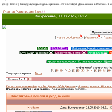
). Международный день кролика - 27 сентября! День кошек в России - 1 марта! Междун
Главная
Регистрация
Вход
Воскресенье, 09.08.2026, 14:12
[
Новые сообщения
· |
Участники
· |
Прави
ФОРУМ
|
КОНКУРСЫ
|
Мой кролик (давайте знакомит
Клуб ОЛДК "Династия"
|
Как вступить в клуб?
|
Устав клуба
|
Н
|
Крольчата на продажу
|
Котята на продажу
|
Щенки
Алфавитный справочник (на
[
А
· |
Б
· |
В
· |
Г
· |
Д
· |
Е
· |
Ё
· |
Ж
· |
З
· |
И
· |
К
· |
Л
· |
М
· |
Н
· 
Тему просматривают:
Гость
1
Страница
1
из
1
Карликовые кролики форум - Зоо Долина, ОЛДК Династия
»
Долина кроликов. All about 
Пластиковые поилки и уход за ними.
(Уход за пастиковыми поилками.)
Пластиковые поилки и уход за ними.
KroSavA
Дата: Воскресенье, 23.05.2010, 03:21 |