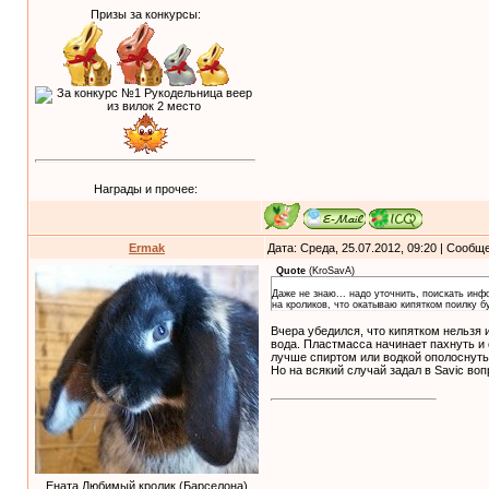
Призы за конкурсы:
Награды и прочее:
Ermak
Дата: Среда, 25.07.2012, 09:20 | Сообщ
Quote
(
KroSavA
)
Даже не знаю... надо уточнить, поискать инф
на кроликов, что окатываю кипятком поилку б
Вчера убедился, что кипятком нельзя 
вода. Пластмасса начинает пахнуть и с
лучше спиртом или водкой ополоснуть
Но на всякий случай задал в Savic воп
Ената Любимый кролик (Барселона)