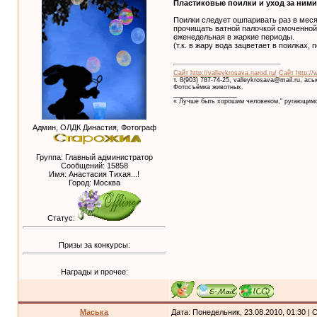
Пластиковые поилки и уход за ними
Поилки следует ошпаривать раз в меся
прочищать ватной палочкой смоченной
еженедельная в жаркие периоды.
(т.к. в жару вода зацветает в поилках,
Сайт http://valleykrosava.narod.ru/
Сайт http://
т. 8(903) 787-74-25, valleykrosava@mail.ru, ас
Фотосъёмка животных.
__________________
« Лучше быть хорошим человеком," ругающимс
Админ, ОЛДК Династия, Фотограф
Группа: Главный администратор
Сообщений:
15858
Имя: Анастасия Тихая...!
Город: Москва
Статус:
Призы за конкурсы:
Награды и прочее:
Маська
Дата: Понедельник, 23.08.2010, 01:30 |