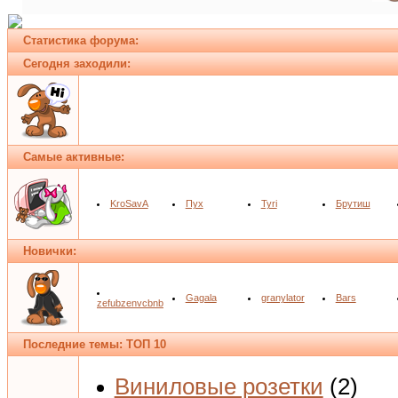
Статистика форума:
Сегодня заходили:
Самые активные:
KroSavA
Пух
Tyri
Брутиш
Новички:
Gagala
granylator
Bars
zefubzenvcbnb
Последние темы: ТОП 10
Виниловые розетки
(2)