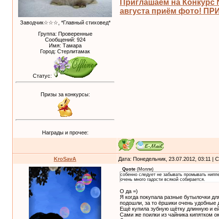
Приглашаем на Конкурс
августа приём фото! П
Заводчик☆☆☆, *Главный стиховед*
Группа: Проверенные
Сообщений:
924
Имя: Тамара
Город: Стерлитамак
Статус:
Призы за конкурсы:
Награды и прочее:
KroSavA
Дата: Понедельник, 23.07.2012, 03:11 |
Quote
(
Молли
)
собенно следует не забывать промывать ниппе
очень много гадости всякой собирается.
О да =)
Я когда покупала разные бутылочки дл
подошли, за то ёршики очень удобные 
Ещё купила зубную щётку длинную и е
Сами же поилки из чайника кипятком ок