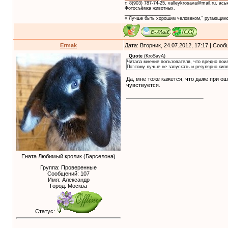
т. 8(903) 787-74-25, valleykrosava@mail.ru, ас
Фотосъёмка животных.
__________________
« Лучше быть хорошим человеком," ругающимс
Ermak
Дата: Вторник, 24.07.2012, 17:17 | Соо
Quote
(
KroSavA
)
Читала мнение пользователя, что вредно поил
Поэтому лучше не запускать и регулярно кип
Да, мне тоже кажется, что даже при 
чувствуется.
Ената Любимый кролик (Барселона)
Группа: Проверенные
Сообщений:
107
Имя: Александр
Город: Москва
Статус: