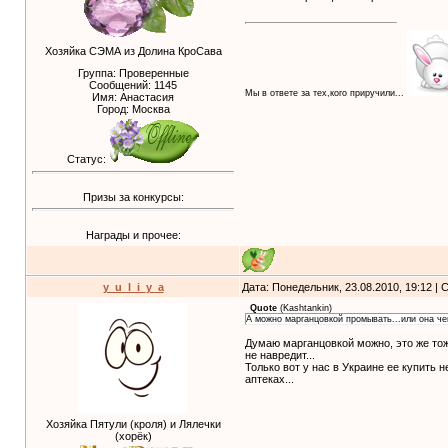
Хозяйка СЭМА из Долина КроСава
Группа: Проверенные
Сообщений:
1145
Мы в ответе за тех,кого приручили...
Имя: Анастасия
Город: Москва
Статус:
Призы за конкурсы:
Награды и прочее:
y_u_l_i_y_a
Дата: Понедельник, 23.08.2010, 19:12 |
Quote
(
Kashtankin
)
А можно марганцовкой промывать...или она ч
Думаю марганцовкой можно, это же тож
не навредит...
Только вот у нас в Украине ее купить 
аптеках...
Хозяйка Пятули (кроля) и Лялечки
(хорёк)