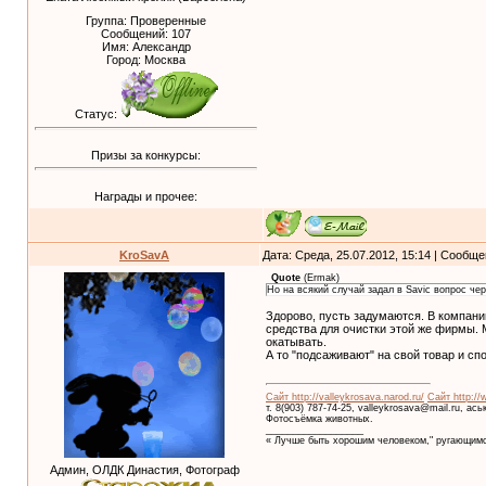
Группа: Проверенные
Сообщений:
107
Имя: Александр
Город: Москва
Статус:
Призы за конкурсы:
Награды и прочее:
KroSavA
Дата: Среда, 25.07.2012, 15:14 | Сообщ
Quote
(
Ermak
)
Но на всякий случай задал в Savic вопрос чер
Здорово, пусть задумаются. В компани
средства для очистки этой же фирмы. 
окатывать.
А то "подсаживают" на свой товар и сп
Сайт http://valleykrosava.narod.ru/
Сайт http://
т. 8(903) 787-74-25, valleykrosava@mail.ru, ас
Фотосъёмка животных.
__________________
« Лучше быть хорошим человеком," ругающимс
Админ, ОЛДК Династия, Фотограф