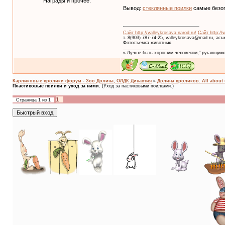
Награды и прочее:
Вывод:
стеклянные поилки
самые безоп
Сайт http://valleykrosava.narod.ru/
Сайт http://
т. 8(903) 787-74-25, valleykrosava@mail.ru, ас
Фотосъёмка животных.
__________________
« Лучше быть хорошим человеком," ругающимс
Карликовые кролики форум - Зоо Долина, ОЛДК Династия
»
Долина кроликов. All about 
Пластиковые поилки и уход за ними.
(Уход за пастиковыми поилками.)
1
Страница
1
из
1