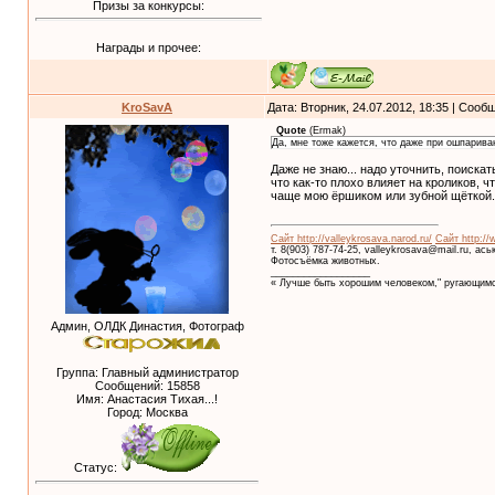
Призы за конкурсы:
Награды и прочее:
KroSavA
Дата: Вторник, 24.07.2012, 18:35 | Соо
Quote
(
Ermak
)
Да, мне тоже кажется, что даже при ошпарив
Даже не знаю... надо уточнить, поиска
что как-то плохо влияет на кроликов, 
чаще мою ёршиком или зубной щёткой. 
Сайт http://valleykrosava.narod.ru/
Сайт http://
т. 8(903) 787-74-25, valleykrosava@mail.ru, ас
Фотосъёмка животных.
__________________
« Лучше быть хорошим человеком," ругающимс
Админ, ОЛДК Династия, Фотограф
Группа: Главный администратор
Сообщений:
15858
Имя: Анастасия Тихая...!
Город: Москва
Статус: