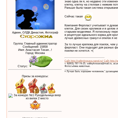
знаю одна ли я, но недавно эти измене
клетку, клетку на стеллаж с нижким по
Раньше была такая система открыван
Сейчас такая
Компания Ферпласт учитывает я думаю 
клеток. Для своих кроликов и в целом 
старыми моделями. Я потихоньку перех
Админ, ОЛДК Династия, Фотограф
в рецептуре идеального корма для крол
лучше древесных гранул и опилок я не 
Группа: Главный администратор
За то лучше крепежа для поилок, чем 
Сообщений:
15858
ферпласт. Они подходят для разных фи
Имя: Анастасия Тихая...!
поилки не хочется. =(
Город: Москва
Сайт http://valleykrosava.narod.ru/
Сайт http://
т. 8(903) 787-74-25, valleykrosava@mail.ru, ас
Статус:
Фотосъёмка животных.
__________________
« Лучше быть хорошим человеком," ругающимс
Призы за конкурсы: