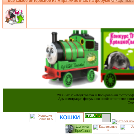
Всё самое интересное из мира животных на форуме
О карликов
2008-2012 valleykrosava © Копирования фотогра
Администрация форума не несёт ответственнос
Cop