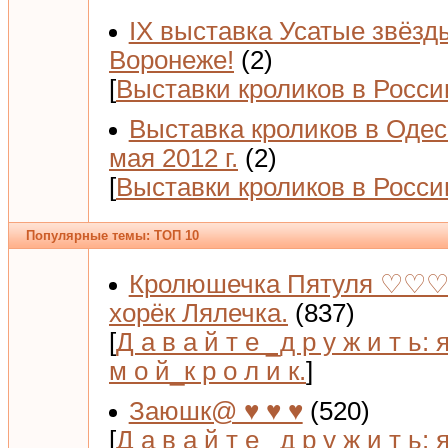
IX выставка Усатые звёзд
Воронеже!
(2)
[
Выставки кроликов в Росси
Выставка кроликов в Одес
мая 2012 г.
(2)
[
Выставки кроликов в Росси
Популярные темы: ТОП 10
Кролюшечка Пятуля ♡♡♡
хорёк Лялечка.
(837)
[
Д а в а й т е _д р у ж и т ь: 
м о й_к р о л и к.
]
Заюшк@ ♥ ♥ ♥
(520)
[
Д а в а й т е _д р у ж и т ь: 