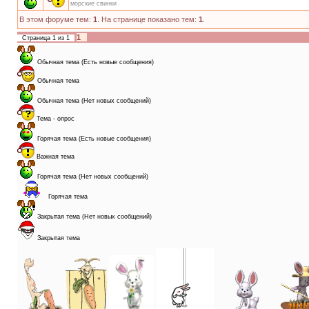
морские свинки
В этом форуме тем:
1
. На странице показано тем:
1
.
1
Страница
1
из
1
Обычная тема (Есть новые сообщения)
Обычная тема
Обычная тема (Нет новых сообщений)
Тема - опрос
Горячая тема (Есть новые сообщения)
Важная тема
Горячая тема (Нет новых сообщений)
Горячая тема
Закрытая тема (Нет новых сообщений)
Закрытая тема