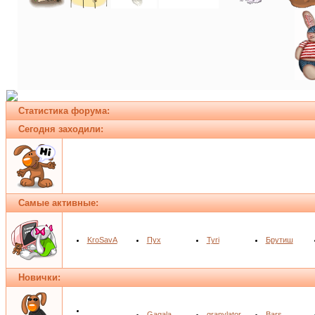
Статистика форума:
Сегодня заходили:
Самые активные:
KroSavA
Пух
Tyri
Брутиш
Новички:
Gagala
granylator
Bars