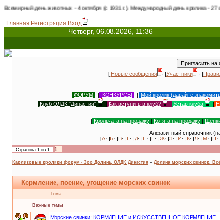
рный день животных - 4 октября (с 1931 г.). Международный день кролика - 27 сентяб
Главная
Регистрация
Вход
Четверг, 06.08.2026, 11:36
[
Новые сообщения
· |
Участники
· |
Прави
ФОРУМ
|
КОНКУРСЫ
|
Мой кролик (давайте знакомит
Клуб ОЛДК "Династия"
|
Как вступить в клуб?
|
Устав клуба
|
Н
|
Крольчата на продажу
|
Котята на продажу
|
Щенки
Алфавитный справочник (на
[
А
· |
Б
· |
В
· |
Г
· |
Д
· |
Е
· |
Ё
· |
Ж
· |
З
· |
И
· |
К
· |
Л
· |
М
· |
Н
· 
1
Страница
1
из
1
Карликовые кролики форум - Зоо Долина, ОЛДК Династия
»
Долина морских свинок. Всё
Кормление, поение, угощение морских свинок
Тема
Важные темы
Морские свинки: КОРМЛЕНИЕ и ИСКУССТВЕННОЕ КОРМЛЕНИЕ