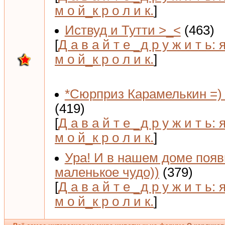
м о й_к р о л и к.
]
Иствуд и Тутти >_<
(463)
[
Д а в а й т е _д р у ж и т ь: 
м о й_к р о л и к.
]
*Сюрприз Карамелькин =) 
(419)
[
Д а в а й т е _д р у ж и т ь: 
м о й_к р о л и к.
]
Ура! И в нашем доме поя
маленькое чудо))
(379)
[
Д а в а й т е _д р у ж и т ь: 
м о й_к р о л и к.
]