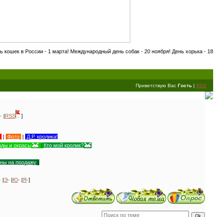
ии - 1 марта! Международный день собак - 20 ноября! День хорька - 18 сентября! Меж
Приветствую Вас
Гость
|
RSS
· |
RSS
]
|
Фото
|
Д.Р. кролика!
ды и окрасы
|
Кто мой кролик?
уны на продажу
|
· |
Э
· |
Ю
· |
Я
·]