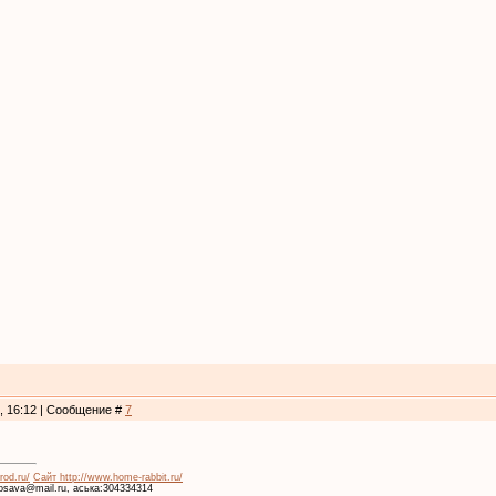
0, 16:12 | Сообщение #
7
rod.ru/
Сайт http://www.home-rabbit.ru/
krosava@mail.ru, аська:304334314