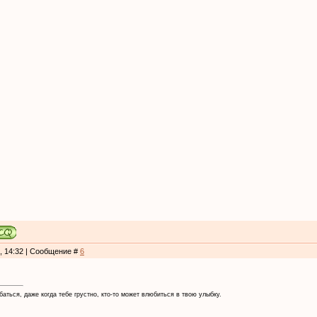
0, 14:32 | Сообщение #
6
аться, даже когда тебе грустно, кто-то может влюбиться в твою улыбку.