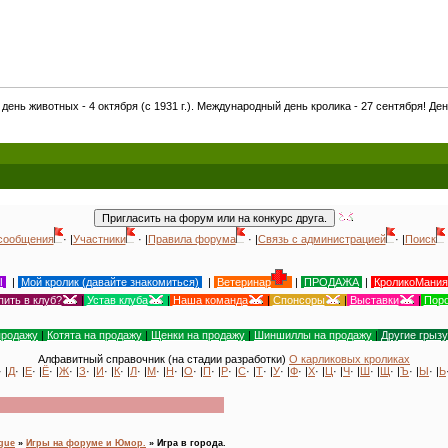
4 октября (с 1931 г.). Международный день кролика - 27 сентября! День кошек в Росс
сообщения
· |
Участники
· |
Правила форума
· |
Связь с администрацией
· |
Поиск
Ы
|
Мой кролик (давайте знакомиться)
|
Ветеринар
|
ПРОДАЖА
|
КроликоМания
пить в клуб?
|
Устав клуба
|
Наша команда
|
Спонсоры
|
Выставки
|
Поро
продажу
|
Котята на продажу
|
Щенки на продажу
|
Шиншиллы на продажу
|
Другие грыз
Алфавитный справочник (на стадии разработки)
О карликовых кроликах
· |
Д
· |
Е
· |
Ё
· |
Ж
· |
З
· |
И
· |
К
· |
Л
· |
М
· |
Н
· |
О
· |
П
· |
Р
· |
С
· |
Т
· |
У
· |
Ф
· |
Х
· |
Ц
· |
Ч
· |
Ш
· |
Щ
· |
Ъ
· |
Ы
· |
Ь
ogue
»
Игры на форуме и Юмор.
»
Игра в города.