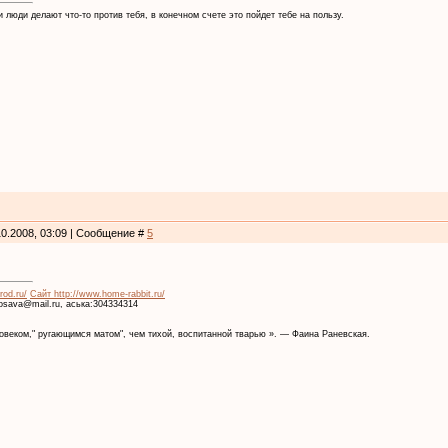
 люди делают что-то против тебя, в конечном счете это пойдет тебе на пользу.
10.2008, 03:09 | Сообщение #
5
rod.ru/
Сайт http://www.home-rabbit.ru/
krosava@mail.ru, аська:304334314
веком," ругающимся матом", чем тихой, воспитанной тварью ». — Фаина Раневская.