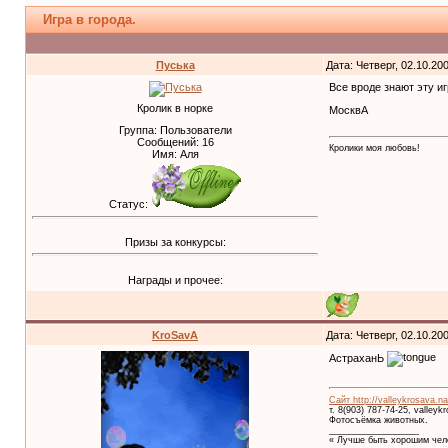
Игра в города.
Пуська
Дата: Четверг, 02.10.20
Все вроде знают эту иг
Кролик в норке
МосквА
Группа: Пользователи
Сообщений:
16
Кролики моя любовь!
Имя: Аля
Статус:
Призы за конкурсы:
Награды и прочее:
KroSavA
Дата: Четверг, 02.10.20
АстраханЬ
Сайт http://valleykrosava.na
т. 8(903) 787-74-25, valley
Фотосъёмка животных.
__________________
« Лучше быть хорошим чело