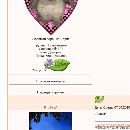
Любимая барашка Парис
Группа: Пользователи
Сообщений:
127
Имя: Дмитрий
Город: Киев, Украина
Статус:
Призы за конкурсы:
Награды и прочее:
KroSavA
Дата: Среда, 07.04.201
АбакаН
Сайт http://valleykrosava.na
т. 8(903) 787-74-25, valley