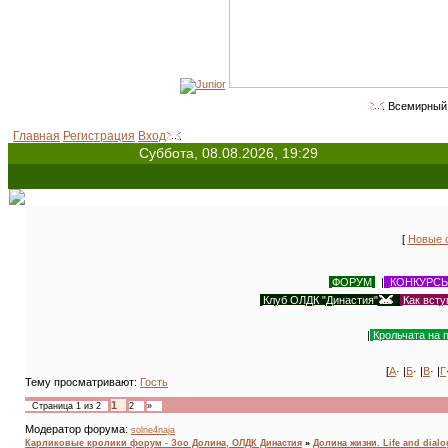
Всемирный день животных - 
Главная
Регистрация
Вход
Суббота, 08.08.2026, 19:29
[
Новые 
ФОРУМ
|
КОНКУРС
Клуб ОЛДК "Династия"
|
Как всту
|
Крольчата на 
[
А
· |
Б
· |
В
· |
Г
Тему просматривают:
Гость
1
Страница
1
из
2
2
»
Модератор форума:
solne4naja
Карликовые кролики форум - Зоо Долина, ОЛДК Династия
»
Долина жизни. Life and dial