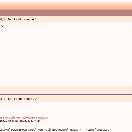
08, 11:07 | Сообщение #
1
ру.
08, 11:51 | Сообщение #
2
rod.ru/
Сайт http://www.home-rabbit.ru/
krosava@mail.ru, аська:304334314
веком," ругающимся матом", чем тихой, воспитанной тварью ». — Фаина Раневская.