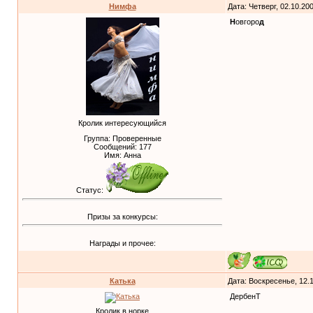
Нимфа
Дата: Четверг, 02.10.20
Н
овгоро
д
Кролик интересующийся
Группа: Проверенные
Сообщений:
177
Имя: Анна
Статус:
Призы за конкурсы:
Награды и прочее:
Катька
Дата: Воскресенье, 12.
ДербенТ
Кролик в норке