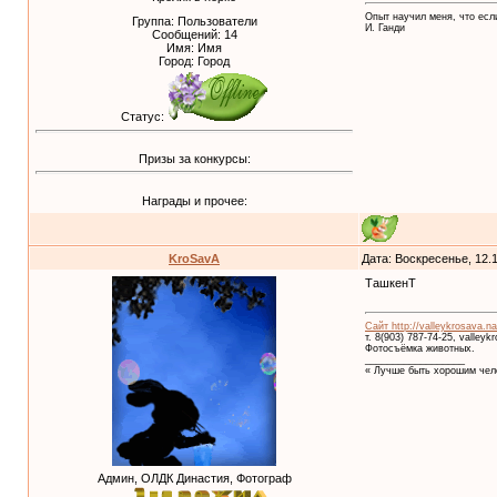
Опыт научил меня, что если
Группа: Пользователи
И. Ганди
Сообщений:
14
Имя: Имя
Город: Город
Статус:
Призы за конкурсы:
Награды и прочее:
KroSavA
Дата: Воскресенье, 12.
ТашкенТ
Сайт http://valleykrosava.na
т. 8(903) 787-74-25, valley
Фотосъёмка животных.
__________________
« Лучше быть хорошим чело
Админ, ОЛДК Династия, Фотограф