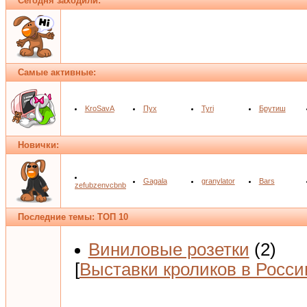
Сегодня заходили:
Самые активные:
KroSavA
Пух
Tyri
Брутиш
Новички:
Gagala
granylator
Bars
zefubzenvcbnb
Последние темы: ТОП 10
Виниловые розетки
(2)
[
Выставки кроликов в Росси