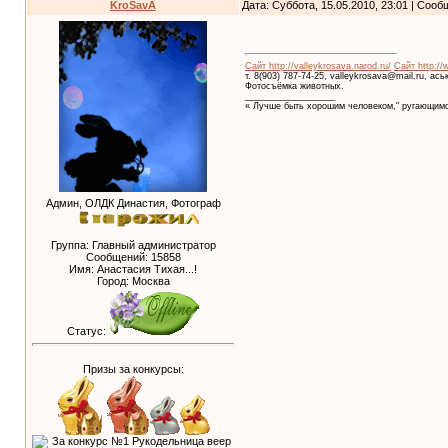
KroSavA
Дата: Суббота, 15.05.2010, 23:01 | Соо
Сайт http://valleykrosava.narod.ru/
Сайт http://
т. 8(903) 787-74-25, valleykrosava@mail.ru, ас
Фотосъёмка животных.
__________________
« Лучше быть хорошим человеком," ругающимс
Админ, ОЛДК Династия, Фотограф
Группа: Главный администратор
Сообщений:
15858
Имя: Анастасия Тихая...!
Город: Москва
Статус:
Призы за конкурсы: