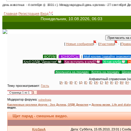
 - 4 октября (с 1931 г.). Международный день кролика - 27 сентября! День кошек в Р
Главная
Регистрация
Вход
Понедельник, 10.08.2026, 06:03
[
Новые сообщения
· |
Участники
· |
Прави
ФОРУМ
|
КОНКУРСЫ
|
Мой кролик (давайте знакомит
Клуб ОЛДК "Династия"
|
Как вступить в клуб?
|
Устав клуба
|
Н
|
Крольчата на продажу
|
Котята на продажу
|
Щенки
Алфавитный справочник (на
[
А
· |
Б
· |
В
· |
Г
· |
Д
· |
Е
· |
Ё
· |
Ж
· |
З
· |
И
· |
К
· |
Л
· |
М
· |
Н
· 
Тему просматривают:
Гость
1
Страница
1
из
1
Модератор форума:
solne4naja
Карликовые кролики форум - Зоо Долина, ОЛДК Династия
»
Долина жизни. Life and dial
видео.
Щит парад - смешные видео.
KroSavA
Дата: Суббота, 15.05.2010, 23:01 | Соо