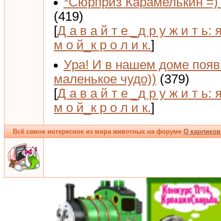
*Сюрприз Карамелькин =) 
(419)
[
Д а в а й т е _д р у ж и т ь: 
м о й_к р о л и к.
]
Ура! И в нашем доме поя
маленькое чудо))
(379)
[
Д а в а й т е _д р у ж и т ь: 
м о й_к р о л и к.
]
Всё самое интересное из мира животных на форуме
О карликов