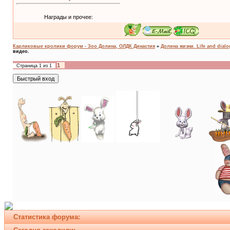
Награды и прочее:
Карликовые кролики форум - Зоо Долина, ОЛДК Династия
»
Долина жизни. Life and dial
видео.
1
Страница
1
из
1
Статистика форума: