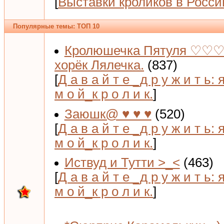
[
Выставки кроликов в Росси
Популярные темы: ТОП 10
Кролюшечка Пятуля ♡♡♡
хорёк Лялечка.
(837)
[
Д а в а й т е _д р у ж и т ь: 
м о й_к р о л и к.
]
Заюшк@ ♥ ♥ ♥
(520)
[
Д а в а й т е _д р у ж и т ь: 
м о й_к р о л и к.
]
Иствуд и Тутти >_<
(463)
[
Д а в а й т е _д р у ж и т ь: 
м о й_к р о л и к.
]