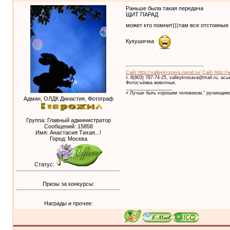
Раньше была такая передача
ЩИТ ПАРАД
может кто помнит)))там все отстоины
Кукушечка
Сайт http://valleykrosava.narod.ru/
Сайт http://
т. 8(903) 787-74-25, valleykrosava@mail.ru, ас
Фотосъёмка животных.
__________________
« Лучше быть хорошим человеком," ругающимс
Админ, ОЛДК Династия, Фотограф
Группа: Главный администратор
Сообщений:
15858
Имя: Анастасия Тихая...!
Город: Москва
Статус:
Призы за конкурсы:
Награды и прочее: