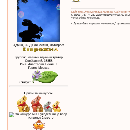
Сайт http://valleykrosava.narod.ru/
Сайт http://
т. 8(903) 787-74-25, valleykrosava@mail.ru, ас
Фотосъёмка животных.
__________________
« Лучше быть хорошим человеком," ругающимс
Админ, ОЛДК Династия, Фотограф
Группа: Главный администратор
Сообщений:
15858
Имя: Анастасия Тихая...!
Город: Москва
Статус:
Призы за конкурсы: