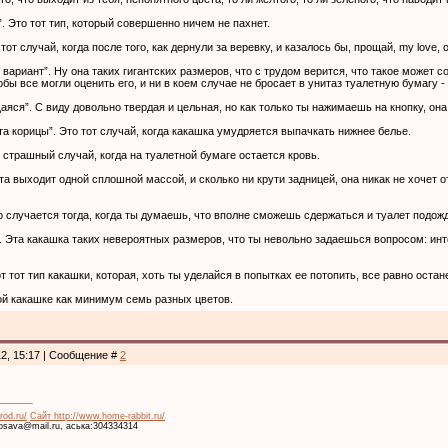
. Это тот тип, который совершенно ничем не пахнет.
тот случай, когда после того, как дернули за веревку, и казалось бы, прощай, my love, 
вариант”. Ну она таких гигантских размеров, что с трудом верится, что такое может
обы все могли оценить его, и ни в коем случае не бросает в унитаз туалетную бумагу 
яся”. С виду довольно твердая и цельная, но как только ты нажимаешь на кнопку, она
та корицы”. Это тот случай, когда какашка умудряется выпачкать нижнее белье.
т страшный случай, когда на туалетной бумаге остается кровь.
Эта выходит одной сплошной массой, и сколько ни крути задницей, она никак не хочет 
о случается тогда, когда ты думаешь, что вполне сможешь сдержаться и туалет подожде
. Эта какашка таких невероятных размеров, что ты невольно задаешься вопросом: интер
т тот тип какашки, которая, хоть ты уделайся в попытках ее потопить, все равно остан
той какашке как минимум семь разных цветов.
12, 15:17 | Сообщение #
2
rod.ru/
Сайт http://www.home-rabbit.ru/
krosava@mail.ru, аська:304334314