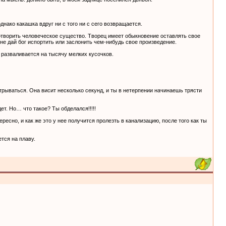
однако какашка вдруг ни с того ни с сего возвращается.
 сотворить человеческое существо. Творец имеет обыкновение оставлять свое
- не дай бог испортить или заслонить чем-нибудь свое произведение.
 разваливается на тысячу мелких кусочков.
отрываться. Она висит несколько секунд, и ты в нетерпении начинаешь трясти
т. Но… что такое? Ты обделался!!!!!
есно, и как же это у нее получится пролезть в канализацию, после того как ты
ется на плаву.