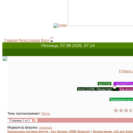
Главная
Регистрация
Вход
Пятница, 07.08.2026, 07:14
[
Новые 
ФОРУМ
|
КОНКУРС
Клуб ОЛДК "Династия"
|
Как всту
|
Крольчата на 
[
А
· |
Б
· |
В
· |
Г
Тему просматривают:
Гость
1
Страница
1
из
1
Модератор форума:
solne4naja
Карликовые кролики форум - Зоо Долина, ОЛДК Династия
»
Долина жизни. Life and dial