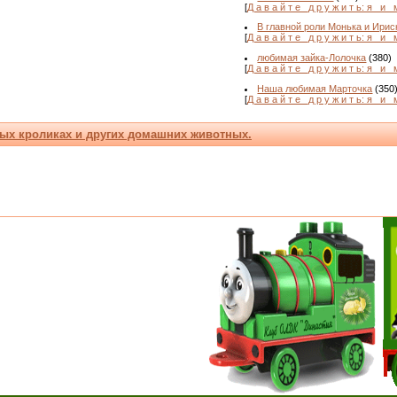
[
Д а в а й т е _д р у ж и т ь: я _и_ 
В главной роли Монька и Ириск
[
Д а в а й т е _д р у ж и т ь: я _и_ 
любимая зайка-Лолочка
(380)
[
Д а в а й т е _д р у ж и т ь: я _и_ 
Наша любимая Марточка
(350
[
Д а в а й т е _д р у ж и т ь: я _и_ 
ых кроликах и других домашних животных.