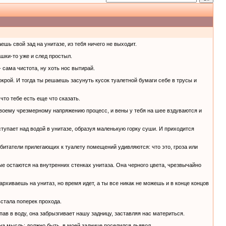
ешь свой зад на унитазе, из тебя ничего не выходит.
ашки-то уже и след простыл.
 сама чистота, ну хоть нос вытирай.
окрой. И тогда ты решаешь засунуть кусок туалетной бумаги себе в трусы и
что тебе есть еще что сказать.
 своему чрезмерному напряжению процесс, и вены у тебя на шее вздуваются и
тупает над водой в унитазе, образуя маленькую горку суши. И приходится
обитатели прилегающих к туалету помещений удивляются: что это, гроза или
е остаются на внутренних стенках унитаза. Она черного цвета, чрезвычайно
пархиваешь на унитаз, но время идет, а ты все никак не можешь и в конце концов
встала поперек прохода.
упав в воду, она забрызгивает нашу задницу, заставляя нас материться.
т на мысль: должно быть, в моей заднице поселился дьявол.