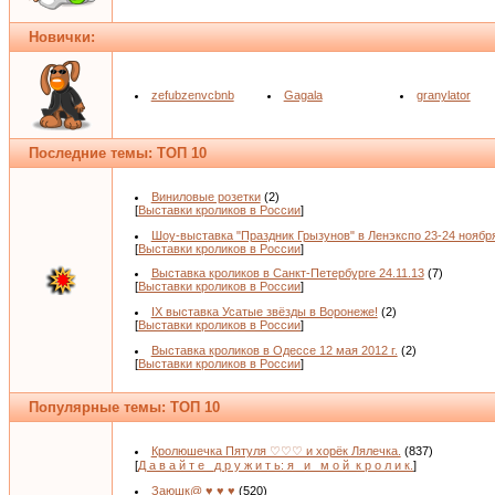
Новички:
zefubzenvcbnb
Gagala
granylator
Последние темы: ТОП 10
Виниловые розетки
(2)
[
Выставки кроликов в России
]
Шоу-выставка "Праздник Грызунов" в Ленэкспо 23-24 ноябр
[
Выставки кроликов в России
]
Выставка кроликов в Санкт-Петербурге 24.11.13
(7)
[
Выставки кроликов в России
]
IX выставка Усатые звёзды в Воронеже!
(2)
[
Выставки кроликов в России
]
Выставка кроликов в Одессе 12 мая 2012 г.
(2)
[
Выставки кроликов в России
]
Популярные темы: ТОП 10
Кролюшечка Пятуля ♡♡♡ и хорёк Лялечка.
(837)
[
Д а в а й т е _д р у ж и т ь: я _и_ м о й_к р о л и к.
]
Заюшк@ ♥ ♥ ♥
(520)