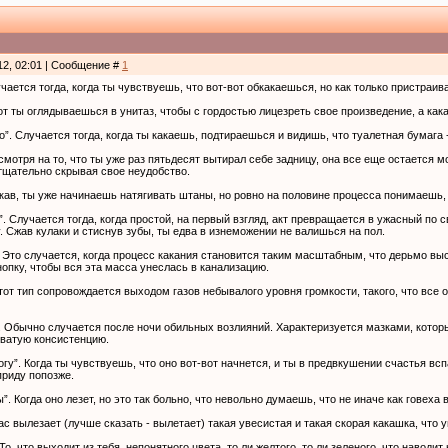
12, 02:01 | Сообщение #
1
чается тогда, когда ты чувствуешь, что вот-вот обкакаешься, но как только пристраива
Вот ты оглядываешься в унитаз, чтобы с гордостью лицезреть свое произведение, а как
”. Случается тогда, когда ты какаешь, подтираешься и видишь, что туалетная бумага -
смотря на то, что ты уже раз пятьдесят вытирал себе задницу, она все еще остается м
тщательно скрывая свое неудобство.
акав, ты уже начинаешь натягивать штаны, но ровно на половине процесса понимаешь, 
. Случается тогда, когда простой, на первый взгляд, акт превращается в ужасный по
у. Сжав кулаки и стиснув зубы, ты едва в изнеможении не валишься на пол.
. Это случается, когда процесс какания становится таким масштабным, что дерьмо выс
опку, чтобы вся эта масса унеслась в канализацию.
тот тип сопровождается выходом газов небывалого уровня громкости, такого, что все 
. Обычно случается после ночи обильных возлияний. Характеризуется мазками, которы
оватую консистенцию.
огу”. Когда ты чувствуешь, что оно вот-вот начнется, и ты в предвкушении счастья вс
приду попозже.
. Когда оно лезет, но это так больно, что невольно думаешь, что не иначе как говеха 
ас вылезает (лучше сказать - вылетает) такая увесистая и такая скорая какашка, что 
То, что выходит из тебя, непонятного цвета, то ли желтого, то ли зеленого, что наводи