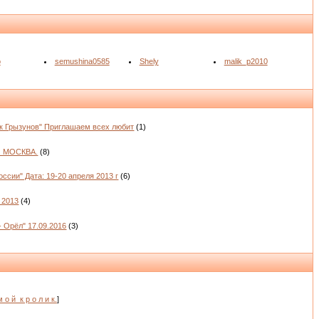
o
semushina0585
Shely
malik_p2010
к Грызунов" Приглашаем всех любит
(1)
. МОСКВА.
(8)
ссии" Дата: 19-20 апреля 2013 г
(6)
 2013
(4)
- Орёл" 17.09.2016
(3)
м о й_к р о л и к.
]