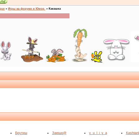
ogue
»
Игры на форуме и Юмор.
»
Какашка
Брутиш
Заюшк@
y_u_l_i_y_a
Kashtan