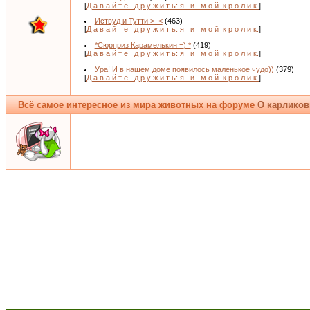
[
Д а в а й т е _д р у ж и т ь: я _и_ м о й_к р о л и к.
]
Иствуд и Тутти >_<
(463)
[
Д а в а й т е _д р у ж и т ь: я _и_ м о й_к р о л и к.
]
*Сюрприз Карамелькин =) *
(419)
[
Д а в а й т е _д р у ж и т ь: я _и_ м о й_к р о л и к.
]
Ура! И в нашем доме появилось маленькое чудо))
(379)
[
Д а в а й т е _д р у ж и т ь: я _и_ м о й_к р о л и к.
]
Всё самое интересное из мира животных на форуме
О карликов