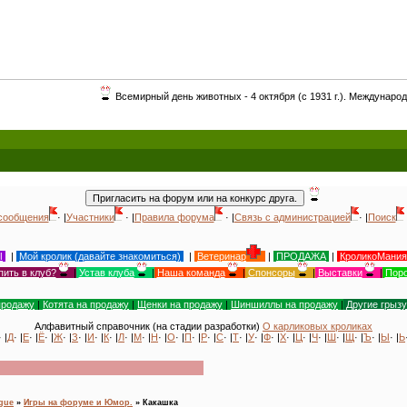
Всемирный день животных - 4 октября (с 1931 г.). Международный день крол
сообщения
· |
Участники
· |
Правила форума
· |
Связь с администрацией
· |
Поиск
Ы
|
Мой кролик (давайте знакомиться)
|
Ветеринар
|
ПРОДАЖА
|
КроликоМания
пить в клуб?
|
Устав клуба
|
Наша команда
|
Спонсоры
|
Выставки
|
Поро
продажу
|
Котята на продажу
|
Щенки на продажу
|
Шиншиллы на продажу
|
Другие грыз
Алфавитный справочник (на стадии разработки)
О карликовых кроликах
· |
Д
· |
Е
· |
Ё
· |
Ж
· |
З
· |
И
· |
К
· |
Л
· |
М
· |
Н
· |
О
· |
П
· |
Р
· |
С
· |
Т
· |
У
· |
Ф
· |
Х
· |
Ц
· |
Ч
· |
Ш
· |
Щ
· |
Ъ
· |
Ы
· |
Ь
ogue
»
Игры на форуме и Юмор.
»
Какашка