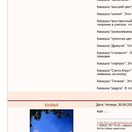
Какашка “высший цвет”
Какашка “шпион”. Этот 
Какашка “выставочный 
творение в унитазе, чт
Какашка “разваливающа
Какашка “тряпочка цве
Какашка “Дракула”. То
Какашка “сталактит”. 
ляжками.
Какашка “сюрприз”. Эт
Какашка “Санта Клаус”
нажмешь на кнопку.
Какашка “Титаник”. Это
Какашка “радуга”. В э
KroSavA
Дата: Четверг, 30.08.20
мдя.......
Сайт http://valleykrosava.na
т. 8(903) 787-74-25, valley
Фотосъёмка животных.
__________________