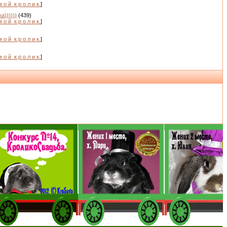
м о й_к р о л и к.
]
а))))))
(439)
м о й_к р о л и к.
]
м о й_к р о л и к.
]
)
м о й_к р о л и к.
]