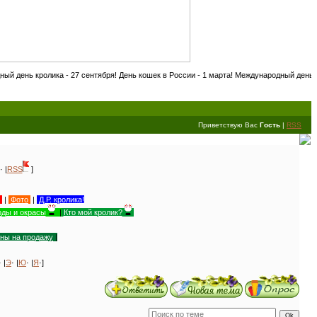
ика - 27 сентября! День кошек в России - 1 марта! Международный день собак - 20 но
Приветствую Вас
Гость
|
RSS
· |
RSS
]
|
Фото
|
Д.Р. кролика!
ды и окрасы
|
Кто мой кролик?
уны на продажу
|
· |
Э
· |
Ю
· |
Я
·]