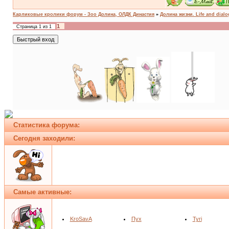
Карликовые кролики форум - Зоо Долина, ОЛДК Династия
»
Долина жизни. Life and dial
1
Страница
1
из
1
Статистика форума:
Сегодня заходили:
Самые активные:
KroSavA
Пух
Tyri