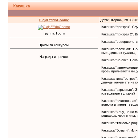
Какашка
OlejaEffidoGoome
Дата: Вторник, 28.08.20
Какашка “призрак”. Слу
Группа: Гости
Какашка “призрак 2". 
Какашка “совершенство
Призы за конкурсы:
Какашка “влажная”. Не
выходишь из туалета, 
Награды и прочее:
Какашка “на бис”. Пок
Какашка “изнеможение”
кровь приливает к лиц
Какашка типа “остров”
дважды нажимать на кн
Какашка “взрывная”. Э
извержение вулкана?
Какашка “алкогольная”
вонюча и имеет тверд
Какашка “хочу, но не м
решаешь: черт с ним, 
Какашка “тяжелые роды”
Какашка “брызги”. Из н
Какашка “заклинание”. 