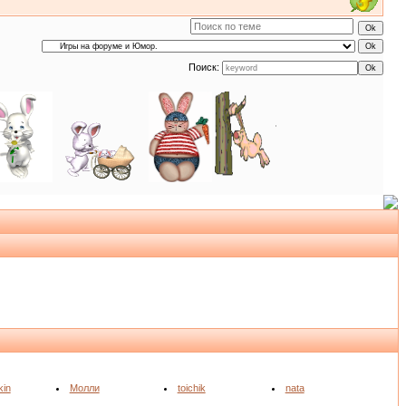
Поиск:
kin
Молли
toichik
nata