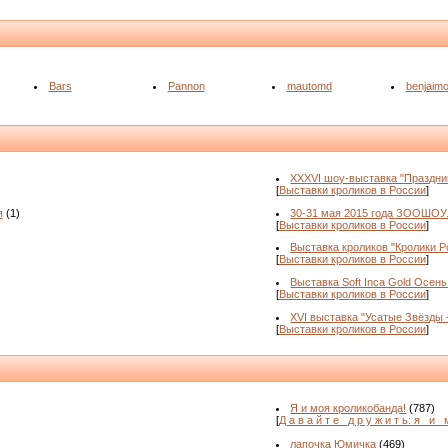
Bars
Pannon
mautomd
benjaim
XXXVI шоу-выставка "Праздни
[
Выставки кроликов в России
]
я
(1)
30-31 мая 2015 года ЗООШОУ
[
Выставки кроликов в России
]
Выставка кроликов "Кролики Ро
[
Выставки кроликов в России
]
Выставка Soft Inca Gold Осень
[
Выставки кроликов в России
]
XVI выставка "Усатые Звёзды 
[
Выставки кроликов в России
]
Я и моя кроликобанда!
(787)
[
Д а в а й т е _д р у ж и т ь: я _и_ 
лапочка Юмичка
(469)