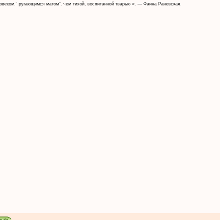
веком," ругающимся матом", чем тихой, воспитанной тварью ». — Фаина Раневская.