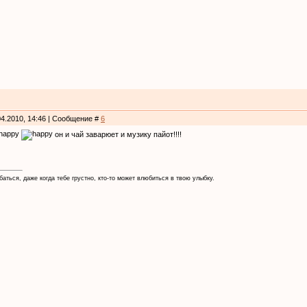
04.2010, 14:46 | Сообщение #
6
он и чай заварюет и музику пайот!!!!
аться, даже когда тебе грустно, кто-то может влюбиться в твою улыбку.