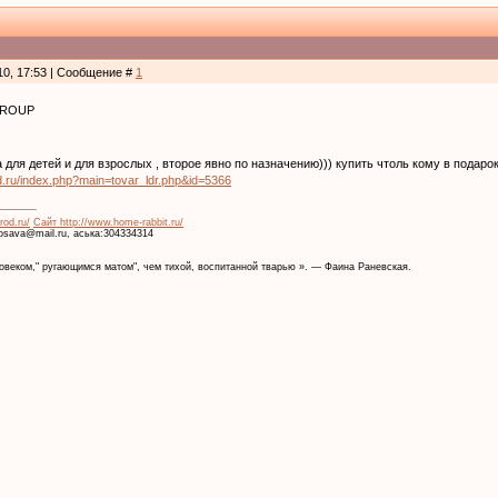
10, 17:53 | Сообщение #
1
GROUP
для детей и для взрослых , второе явно по назначению))) купить чтоль кому в подаро
nd.ru/index.php?main=tovar_ldr.php&id=5366
rod.ru/
Сайт http://www.home-rabbit.ru/
krosava@mail.ru, аська:304334314
веком," ругающимся матом", чем тихой, воспитанной тварью ». — Фаина Раневская.