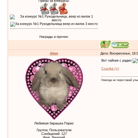
Призы за конкурсы:
Награды и прочее:
Alien
Дата: Воскресенье, 18.
Вот чайник с радио
Ссылка тут
Никогда не переставай улыб
Любимая барашка Парис
Группа: Пользователи
Сообщений:
127
Имя: Дмитрий