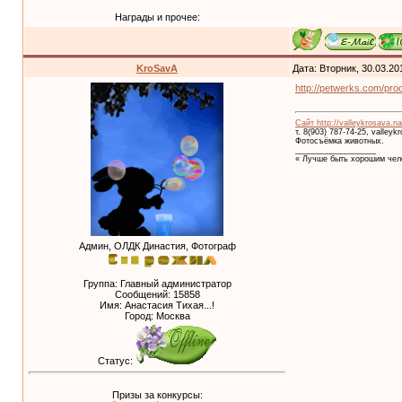
Награды и прочее:
KroSavA
Дата: Вторник, 30.03.20
http://petwerks.com/p
Сайт http://valleykrosava.na
т. 8(903) 787-74-25, valley
Фотосъёмка животных.
__________________
« Лучше быть хорошим чело
Админ, ОЛДК Династия, Фотограф
Группа: Главный администратор
Сообщений:
15858
Имя: Анастасия Тихая...!
Город: Москва
Статус:
Призы за конкурсы: