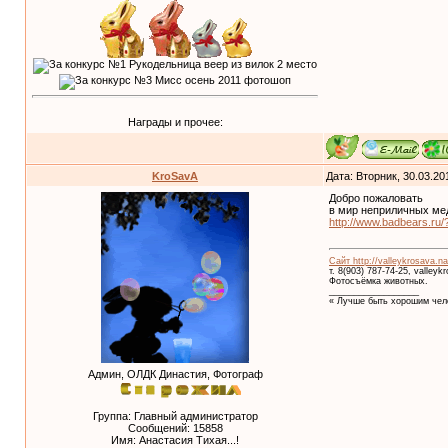
Награды и прочее:
KroSavA
Дата: Вторник, 30.03.20
Добро пожаловать
в мир неприличных ме
http://www.badbears.r
Сайт http://valleykrosava.na
т. 8(903) 787-74-25, valley
Фотосъёмка животных.
__________________
« Лучше быть хорошим чело
Админ, ОЛДК Династия, Фотограф
Группа: Главный администратор
Сообщений:
15858
Имя: Анастасия Тихая...!