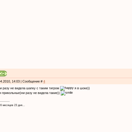
04.2010, 14:03 | Сообщение #
4
ни разу не видела шапку с таким тигром
я в шоке))
ми прикольные)ни разу не видела такие))
 6 месяцев 23 дня...