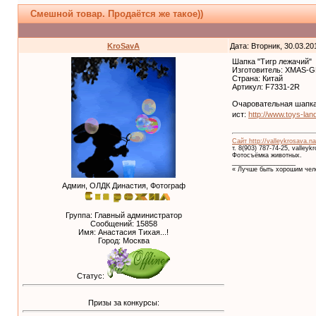
Смешной товар. Продаётся же такое))
KroSavA
Дата: Вторник, 30.03.20
Шапка "Тигр лежачий"
Изготовитель: XMAS-
Страна: Китай
Артикул: F7331-2R
Очаровательная шапка 
ист:
http://www.toys-la
Сайт http://valleykrosava.na
т. 8(903) 787-74-25, valley
Фотосъёмка животных.
__________________
« Лучше быть хорошим чело
Админ, ОЛДК Династия, Фотограф
Группа: Главный администратор
Сообщений:
15858
Имя: Анастасия Тихая...!
Город: Москва
Статус:
Призы за конкурсы: