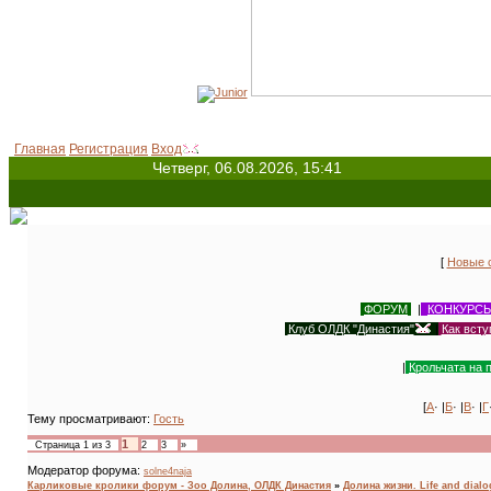
В
Главная
Регистрация
Вход
Четверг, 06.08.2026, 15:41
[
Новые 
ФОРУМ
|
КОНКУРС
Клуб ОЛДК "Династия"
|
Как всту
|
Крольчата на 
[
А
· |
Б
· |
В
· |
Г
Тему просматривают:
Гость
1
Страница
1
из
3
2
3
»
Модератор форума:
solne4naja
Карликовые кролики форум - Зоо Долина, ОЛДК Династия
»
Долина жизни. Life and dial