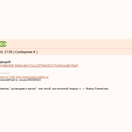
10, 17:55 | Сообщение #
3
дведей!
u/?gglbb468-60&gclid=CIzzoZPSpKACFQw9ZgodikY8aQ
rod.ru/
Сайт http://www.home-rabbit.ru/
krosava@mail.ru, аська:304334314
веком," ругающимся матом", чем тихой, воспитанной тварью ». — Фаина Раневская.