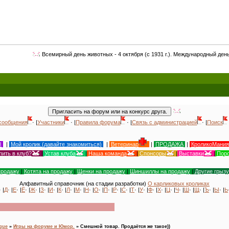
семирный день животных - 4 октября (с 1931 г.). Международный день кролика - 27 се
сообщения
· |
Участники
· |
Правила форума
· |
Связь с администрацией
· |
Поиск
Ы
|
Мой кролик (давайте знакомиться)
|
Ветеринар
|
ПРОДАЖА
|
КроликоМания
пить в клуб?
|
Устав клуба
|
Наша команда
|
Спонсоры
|
Выставки
|
Поро
продажу
|
Котята на продажу
|
Щенки на продажу
|
Шиншиллы на продажу
|
Другие грыз
Алфавитный справочник (на стадии разработки)
О карликовых кроликах
· |
Д
· |
Е
· |
Ё
· |
Ж
· |
З
· |
И
· |
К
· |
Л
· |
М
· |
Н
· |
О
· |
П
· |
Р
· |
С
· |
Т
· |
У
· |
Ф
· |
Х
· |
Ц
· |
Ч
· |
Ш
· |
Щ
· |
Ъ
· |
Ы
· |
Ь
ogue
»
Игры на форуме и Юмор.
»
Смешной товар. Продаётся же такое))