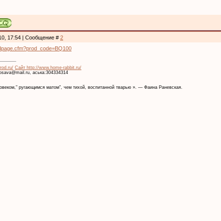
10, 17:54 | Сообщение #
2
rodpage.cfm?prod_code=BQ100
rod.ru/
Сайт http://www.home-rabbit.ru/
krosava@mail.ru, аська:304334314
веком," ругающимся матом", чем тихой, воспитанной тварью ». — Фаина Раневская.