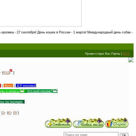
нтября! День кошек в России - 1 марта! Международный день собак - 20 ноября! День 
Приветствую Вас
Гость
|
RSS
· |
RSS
]
|
Фото
|
Д.Р. кролика!
ды и окрасы
|
Кто мой кролик?
уны на продажу
|
· |
Э
· |
Ю
· |
Я
·]