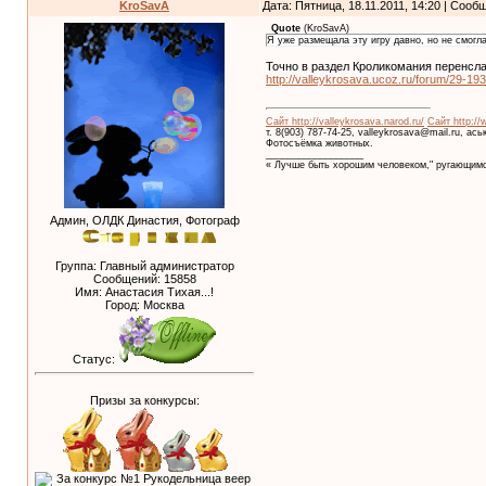
KroSavA
Дата: Пятница, 18.11.2011, 14:20 | Соо
Quote
(
KroSavA
)
Я уже размещала эту игру давно, но не смогла
Точно в раздел Кроликомания перенсла
http://valleykrosava.ucoz.ru/forum/29-19
Сайт http://valleykrosava.narod.ru/
Сайт http://
т. 8(903) 787-74-25, valleykrosava@mail.ru, ас
Фотосъёмка животных.
__________________
« Лучше быть хорошим человеком," ругающимс
Админ, ОЛДК Династия, Фотограф
Группа: Главный администратор
Сообщений:
15858
Имя: Анастасия Тихая...!
Город: Москва
Статус:
Призы за конкурсы: