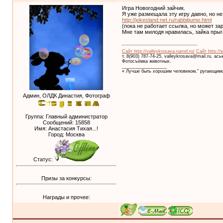
Игра Новогодний зайчик.
Я уже размещала эту игру давно, но не
http://jokesland.net.ru/rabbitjump.html
(пока не работает ссылка, но может за
Мне там милодя нравилась, зайка прыг
Сайт http://valleykrosava.narod.ru/
Сайт http://
т. 8(903) 787-74-25, valleykrosava@mail.ru, ас
Фотосъёмка животных.
__________________
« Лучше быть хорошим человеком," ругающимс
Админ, ОЛДК Династия, Фотограф
Группа: Главный администратор
Сообщений:
15858
Имя: Анастасия Тихая...!
Город: Москва
Статус:
Призы за конкурсы:
Награды и прочее: