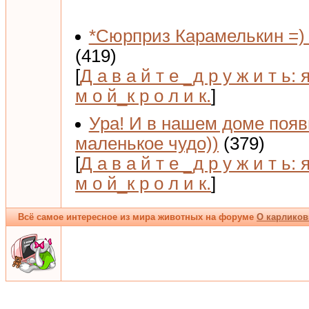
*Сюрприз Карамелькин =) 
(419)
[
Д а в а й т е _д р у ж и т ь: 
м о й_к р о л и к.
]
Ура! И в нашем доме поя
маленькое чудо))
(379)
[
Д а в а й т е _д р у ж и т ь: 
м о й_к р о л и к.
]
Всё самое интересное из мира животных на форуме
О карликов