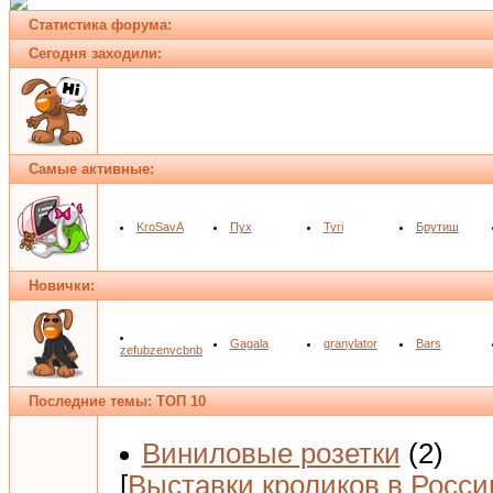
Статистика форума:
Сегодня заходили:
Самые активные:
KroSavA
Пух
Tyri
Брутиш
Новички:
Gagala
granylator
Bars
zefubzenvcbnb
Последние темы: ТОП 10
Виниловые розетки
(2)
[
Выставки кроликов в Росси