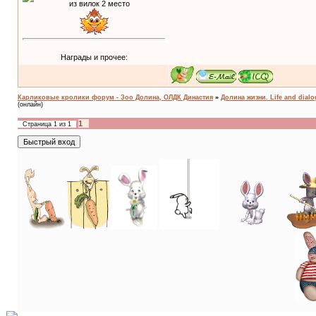
Награды и прочее:
Карликовые кролики форум - Зоо Долина, ОЛДК Династия
»
Долина жизни. Life and dial
(онлайн)
1
Страница
1
из
1