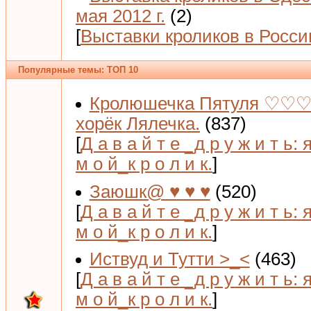
мая 2012 г.
(2)
[
Выставки кроликов в Росси
Популярные темы: ТОП 10
Кролюшечка Пятуля ♡♡♡
хорёк Лялечка.
(837)
[
Д а в а й т е _д р у ж и т ь: 
м о й_к р о л и к.
]
Заюшк@ ♥ ♥ ♥
(520)
[
Д а в а й т е _д р у ж и т ь: 
м о й_к р о л и к.
]
Иствуд и Тутти >_<
(463)
[
Д а в а й т е _д р у ж и т ь: 
м о й_к р о л и к.
]