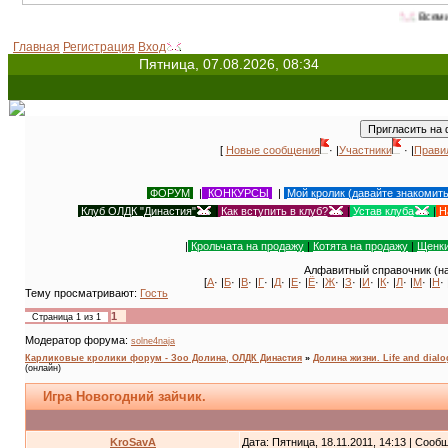
Всемирный день
Главная
Регистрация
Вход
Пятница, 07.08.2026, 08:34
[
Новые сообщения
· |
Участники
· |
Прави
ФОРУМ
|
КОНКУРСЫ
|
Мой кролик (давайте знакомит
Клуб ОЛДК "Династия"
|
Как вступить в клуб?
|
Устав клуба
|
Н
|
Крольчата на продажу
|
Котята на продажу
|
Щенки
Алфавитный справочник (на
[
А
· |
Б
· |
В
· |
Г
· |
Д
· |
Е
· |
Ё
· |
Ж
· |
З
· |
И
· |
К
· |
Л
· |
М
· |
Н
· 
Тему просматривают:
Гость
1
Страница
1
из
1
Модератор форума:
solne4naja
Карликовые кролики форум - Зоо Долина, ОЛДК Династия
»
Долина жизни. Life and dial
(онлайн)
Игра Новогодний зайчик.
KroSavA
Дата: Пятница, 18.11.2011, 14:13 | Соо