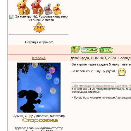
Награды и прочее:
KroSavA
Дата: Среда, 16.02.2011, 23:24 | Сообщ
Вы курите через каждые 5 минут, пьете
на белом коне… ну-ну удачи.
Сайт http://valleykrosava.narod.ru/
Сайт http://
т. 8(903) 787-74-25, valleykrosava@mail.ru, ас
Фотосъёмка животных.
__________________
« Лучше быть хорошим человеком," ругающимс
Админ, ОЛДК Династия, Фотограф
Группа: Главный администратор