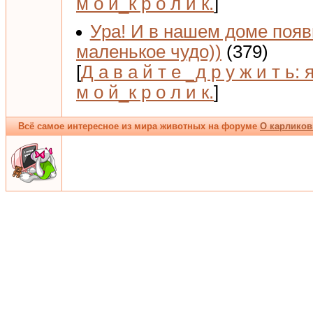
м о й_к р о л и к.
]
Ура! И в нашем доме поя
маленькое чудо))
(379)
[
Д а в а й т е _д р у ж и т ь: 
м о й_к р о л и к.
]
Всё самое интересное из мира животных на форуме
О карликов