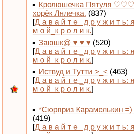
Кролюшечка Пятуля ♡♡♡
хорёк Лялечка.
(837)
[
Д а в а й т е _д р у ж и т ь: 
м о й_к р о л и к.
]
Заюшк@ ♥ ♥ ♥
(520)
[
Д а в а й т е _д р у ж и т ь: 
м о й_к р о л и к.
]
Иствуд и Тутти >_<
(463)
[
Д а в а й т е _д р у ж и т ь: 
м о й_к р о л и к.
]
*Сюрприз Карамелькин =) 
(419)
[
Д а в а й т е _д р у ж и т ь: 