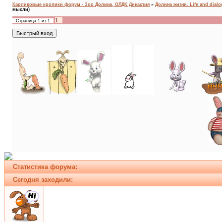
Карликовые кролики форум - Зоо Долина, ОЛДК Династия
»
Долина жизни. Life and dial
мысли)
1
Страница
1
из
1
Статистика форума:
Сегодня заходили: