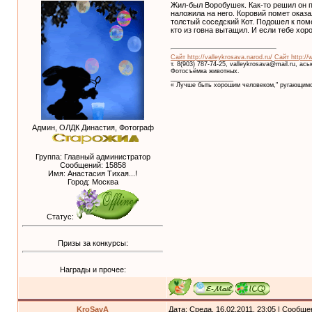
Жил-был Воробушек. Как-то решил он п
наложила на него. Коровий помет оказ
толстый соседский Кот. Подошел к поме
кто из говна вытащил. И если тебе хор
Сайт http://valleykrosava.narod.ru/
Сайт http://
т. 8(903) 787-74-25, valleykrosava@mail.ru, ас
Фотосъёмка животных.
__________________
« Лучше быть хорошим человеком," ругающимс
Админ, ОЛДК Династия, Фотограф
Группа: Главный администратор
Сообщений:
15858
Имя: Анастасия Тихая...!
Город: Москва
Статус:
Призы за конкурсы:
Награды и прочее:
KroSavA
Дата: Среда, 16.02.2011, 23:05 | Сообщ