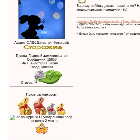
Вашему ребёнку делают замечания? На
модификатором поведения» (с)
Сайт http://valleykrosava.narod.ru/
Сайт http://
т. 8(903) 787-74-25, valleykrosava@mail.ru, ас
Фотосъёмка животных.
__________________
« Лучше быть хорошим человеком," ругающимс
Админ, ОЛДК Династия, Фотограф
Группа: Главный администратор
Сообщений:
15858
Имя: Анастасия Тихая...!
Город: Москва
Статус:
Призы за конкурсы: