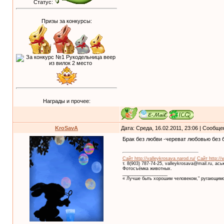
Статус:
Призы за конкурсы:
Награды и прочее:
KroSavA
Дата: Среда, 16.02.2011, 23:06 | Сообщ
Брак без любви -череват любовью без 
Сайт http://valleykrosava.narod.ru/
Сайт http://
т. 8(903) 787-74-25, valleykrosava@mail.ru, ас
Фотосъёмка животных.
__________________
« Лучше быть хорошим человеком," ругающимс