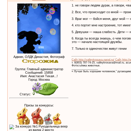
1. не говори людям дурак, а говори, «
2. Все, что происходит со мной — прои
3. Враг мог — бойся меня, друг мой — 
4. кто портит мне настроение, тот име
5. Девушки — наша слабость. Дети — 
6. Когда ты всегда знаешь, о чем пого
это — начало настоящей дружбы.
7. Только в одиночестве живут гении
Админ, ОЛДК Династия, Фотограф
Сайт http://valleykrosava.narod.ru/
Сайт http://
т. 8(903) 787-74-25, valleykrosava@mail.ru, ас
Фотосъёмка животных.
__________________
Группа: Главный администратор
« Лучше быть хорошим человеком," ругающимс
Сообщений:
15858
Имя: Анастасия Тихая...!
Город: Москва
Статус:
Призы за конкурсы: