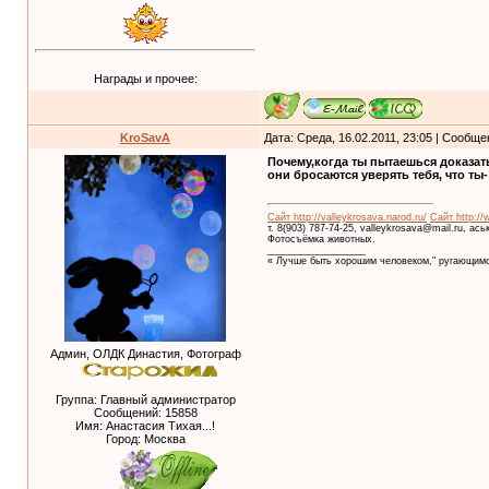
Награды и прочее:
KroSavA
Дата: Среда, 16.02.2011, 23:05 | Сообщ
Почему,когда ты пытаешься доказать
они бросаются уверять тебя, что ты-
Сайт http://valleykrosava.narod.ru/
Сайт http://
т. 8(903) 787-74-25, valleykrosava@mail.ru, ас
Фотосъёмка животных.
__________________
« Лучше быть хорошим человеком," ругающимс
Админ, ОЛДК Династия, Фотограф
Группа: Главный администратор
Сообщений:
15858
Имя: Анастасия Тихая...!
Город: Москва