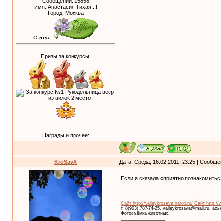
Сообщений:
15858
Имя: Анастасия Тихая...!
Город: Москва
Статус:
Призы за конкурсы:
Награды и прочее:
KroSavA
Дата: Среда, 16.02.2011, 23:25 | Сообщ
Если я сказала «приятно познакомиться
Сайт http://valleykrosava.narod.ru/
Сайт http://
т. 8(903) 787-74-25, valleykrosava@mail.ru, ас
Фотосъёмка животных.
__________________