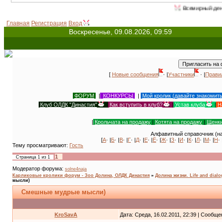
Всемирный день животных - 4 
Главная
Регистрация
Вход
Воскресенье, 09.08.2026, 09:59
[
Новые сообщения
· |
Участники
· |
Прави
ФОРУМ
|
КОНКУРСЫ
|
Мой кролик (давайте знакомит
Клуб ОЛДК "Династия"
|
Как вступить в клуб?
|
Устав клуба
|
Н
|
Крольчата на продажу
|
Котята на продажу
|
Щенки
Алфавитный справочник (на
[
А
· |
Б
· |
В
· |
Г
· |
Д
· |
Е
· |
Ё
· |
Ж
· |
З
· |
И
· |
К
· |
Л
· |
М
· |
Н
· 
Тему просматривают:
Гость
1
Страница
1
из
1
Модератор форума:
solne4naja
Карликовые кролики форум - Зоо Долина, ОЛДК Династия
»
Долина жизни. Life and dial
мысли)
Смешные мудрые мысли)
KroSavA
Дата: Среда, 16.02.2011, 22:39 | Сообщ