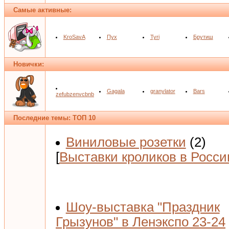
Самые активные:
KroSavA
Пух
Tyri
Брутиш
Новички:
Gagala
granylator
Bars
zefubzenvcbnb
Последние темы: ТОП 10
Виниловые розетки
(2)
[
Выставки кроликов в Росси
Шоу-выставка "Праздник
Грызунов" в Ленэкспо 23-24