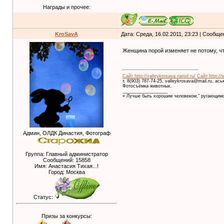
Награды и прочее:
KroSavA
Дата: Среда, 16.02.2011, 23:23 | Сообщ
Женщина порой изменяет не потому, чт
Сайт http://valleykrosava.narod.ru/
Сайт http://
т. 8(903) 787-74-25, valleykrosava@mail.ru, ас
Фотосъёмка животных.
__________________
« Лучше быть хорошим человеком," ругающимс
Админ, ОЛДК Династия, Фотограф
Группа: Главный администратор
Сообщений:
15858
Имя: Анастасия Тихая...!
Город: Москва
Статус:
Призы за конкурсы: