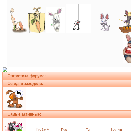
Статистика форума:
Сегодня заходили:
Самые активные:
KroSavA
Пух
Tyri
Брутиш