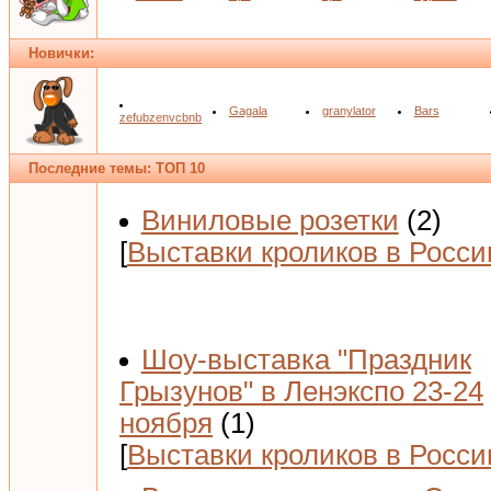
Новички:
Gagala
granylator
Bars
zefubzenvcbnb
Последние темы: ТОП 10
Виниловые розетки
(2)
[
Выставки кроликов в Росси
Шоу-выставка "Праздник
Грызунов" в Ленэкспо 23-24
ноября
(1)
[
Выставки кроликов в Росси