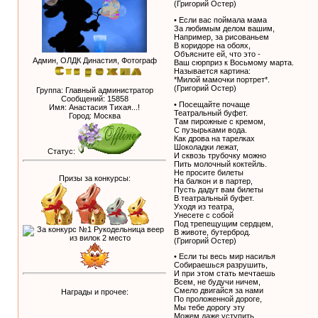
(Григорий Остер)
• Если вас поймала мама
За любимым делом вашим,
Например, за рисованьем
В коридоре на обоях,
Объясните ей, что это -
Админ, ОЛДК Династия, Фотограф
Ваш сюрприз к Восьмому марта.
Называется картина:
*Милой мамочки портрет*.
(Григорий Остер)
Группа: Главный администратор
Сообщений:
15858
• Посещайте почаще
Имя: Анастасия Тихая...!
Театральный буфет.
Город: Москва
Там пирожные с кремом,
С пузырьками вода.
Как дрова на тарелках
Шоколадки лежат,
Статус:
И сквозь трубочку можно
Пить молочный коктейль.
Не просите билеты
Призы за конкурсы:
На балкон и в партер,
Пусть дадут вам билеты
В театральный буфет.
Уходя из театра,
Унесете с собой
Под трепещущим сердцем,
В животе, бутерброд.
(Григорий Остер)
• Если ты весь мир насилья
Собираешься разрушить,
И при этом стать мечтаешь
Всем, не будучи ничем,
Смело двигайся за нами
Награды и прочее:
По проложенной дороге,
Мы тебе дорогу эту
Можем даже уступить.