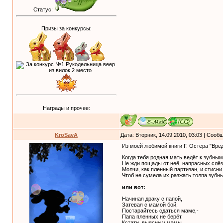
Статус:
Призы за конкурсы:
Награды и прочее:
KroSavA
Дата: Вторник, 14.09.2010, 03:03 | Соо
Из моей любимой книги Г. Остера "Вредн
Когда тебя родная мать ведёт к зубны
Не жди пощады от неё, напрасных слёз
Молчи, как пленный партизан, и стисни 
Чтоб не сумела их разжать толпа зубных 
или вот:
Начиная драку с папой,
Затевая с мамой бой,
Постарайтесь сдаться маме,-
Папа пленных не берёт.
Кстати, выясни у мамы,