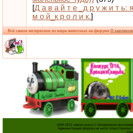
[
Д а в а й т е _д р у ж и т ь: 
м о й_к р о л и к.
]
Всё самое интересное из мира животных на форуме
О карликов
2008-2012 valleykrosava © Копирования фотогра
Администрация форума не несёт ответственнос
Cop