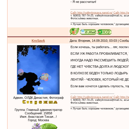
- Я не рассчитал!
Сайт http://valleykrosava.narod.ru/
Сайт http://
т. 8(903) 787-74-25, valleykrosava@mail.ru, ас
Фотосъёмка животных.
__________________
« Лучше быть хорошим человеком," ругающимс
KroSavA
Дата: Вторник, 14.09.2010, 03:03 | Соо
Если хочешь, ты работать... ляг, поспи 
ЕСЛИ УЖ РАБОТА ПРОВАЛИВАЕТСЯ,
ИНОГДА НАДО РАССМЕШИТЬ ЛЮДЕЙ,
ГДЕ НЕТ ЧУВСТВА ДОЛГА И ЛЮДСКО
В КОЛХОЗЕ БЕДЕН ТОЛЬКО ЛОДЫРЬ
ЛЕНТЯЙ - ЧЕЛОВЕК, КОТОРЫЙ НЕ ДЕ
Если вам хочется сделать глупость, то
Сайт http://valleykrosava.narod.ru/
Сайт http://
Админ, ОЛДК Династия, Фотограф
т. 8(903) 787-74-25, valleykrosava@mail.ru, ас
Фотосъёмка животных.
__________________
« Лучше быть хорошим человеком," ругающимс
Группа: Главный администратор
Сообщений:
15858
Имя: Анастасия Тихая...!
Город: Москва