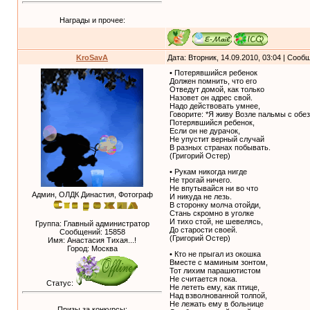
Награды и прочее:
KroSavA
Дата: Вторник, 14.09.2010, 03:04 | Соо
• Потерявшийся ребенок
Должен помнить, что его
Отведут домой, как только
Назовет он адрес свой.
Надо действовать умнее,
Говорите: *Я живу Возле пальмы с обез
Потерявшийся ребенок,
Если он не дурачок,
Не упустит верный случай
В разных странах побывать.
(Григорий Остер)
• Рукам никогда нигде
Не трогай ничего.
Не впутывайся ни во что
Админ, ОЛДК Династия, Фотограф
И никуда не лезь.
В сторонку молча отойди,
Стань скромно в уголке
И тихо стой, не шевелясь,
Группа: Главный администратор
До старости своей.
Сообщений:
15858
(Григорий Остер)
Имя: Анастасия Тихая...!
Город: Москва
• Кто не прыгал из окошка
Вместе с маминым зонтом,
Тот лихим парашютистом
Не считается пока.
Статус:
Не лететь ему, как птице,
Над взволнованной толпой,
Не лежать ему в больнице
Призы за конкурсы: