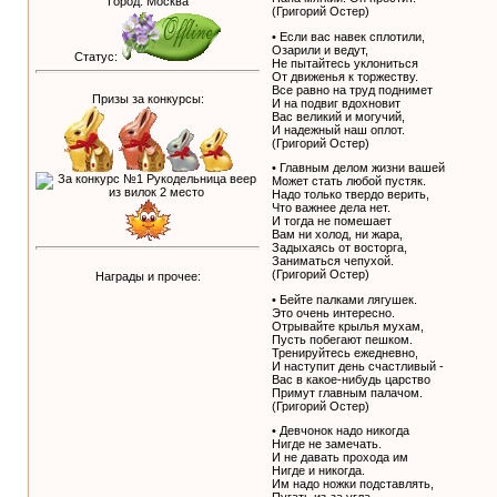
Город: Москва
(Григорий Остер)
• Если вас навек сплотили,
Озарили и ведут,
Статус:
Не пытайтесь уклониться
От движенья к торжеству.
Все равно на труд поднимет
Призы за конкурсы:
И на подвиг вдохновит
Вас великий и могучий,
И надежный наш оплот.
(Григорий Остер)
• Главным делом жизни вашей
Может стать любой пустяк.
Надо только твердо верить,
Что важнее дела нет.
И тогда не помешает
Вам ни холод, ни жара,
Задыхаясь от восторга,
Заниматься чепухой.
(Григорий Остер)
Награды и прочее:
• Бейте палками лягушек.
Это очень интересно.
Отрывайте крылья мухам,
Пусть побегают пешком.
Тренируйтесь ежедневно,
И наступит день счастливый -
Вас в какое-нибудь царство
Примут главным палачом.
(Григорий Остер)
• Девчонок надо никогда
Нигде не замечать.
И не давать прохода им
Нигде и никогда.
Им надо ножки подставлять,