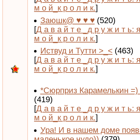
м о й_к р о л и к.
]
Заюшк@ ♥ ♥ ♥
(520)
[
Д а в а й т е _д р у ж и т ь: 
м о й_к р о л и к.
]
Иствуд и Тутти >_<
(463)
[
Д а в а й т е _д р у ж и т ь: 
м о й_к р о л и к.
]
*Сюрприз Карамелькин =) 
(419)
[
Д а в а й т е _д р у ж и т ь: 
м о й_к р о л и к.
]
Ура! И в нашем доме поя
маленькое чудо))
(379)