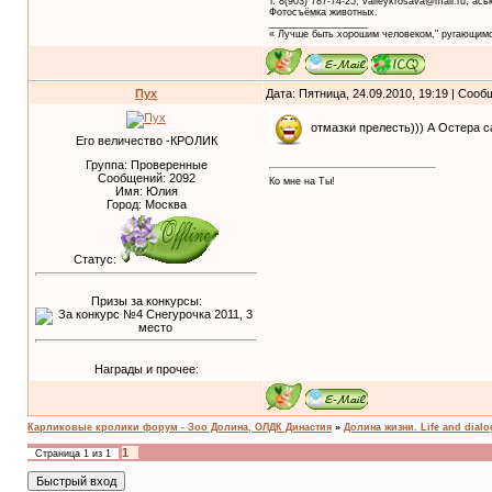
т. 8(903) 787-74-25, valleykrosava@mail.ru, ас
Фотосъёмка животных.
__________________
« Лучше быть хорошим человеком," ругающимс
Пух
Дата: Пятница, 24.09.2010, 19:19 | Соо
отмазки прелесть))) А Остера с
Его величество -КРОЛИК
Группа: Проверенные
Сообщений:
2092
Ко мне на Ты!
Имя: Юлия
Город: Москва
Статус:
Призы за конкурсы:
Награды и прочее:
Карликовые кролики форум - Зоо Долина, ОЛДК Династия
»
Долина жизни. Life and dial
1
Страница
1
из
1