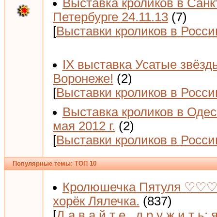
Выставка кроликов в Санк
Петербурге 24.11.13
(7)
[
Выставки кроликов в Росси
IX выставка Усатые звёзд
Воронеже!
(2)
[
Выставки кроликов в Росси
Выставка кроликов в Одес
мая 2012 г.
(2)
[
Выставки кроликов в Росси
Популярные темы: ТОП 10
Кролюшечка Пятуля ♡♡♡
хорёк Лялечка.
(837)
[
Д а в а й т е _д р у ж и т ь: 