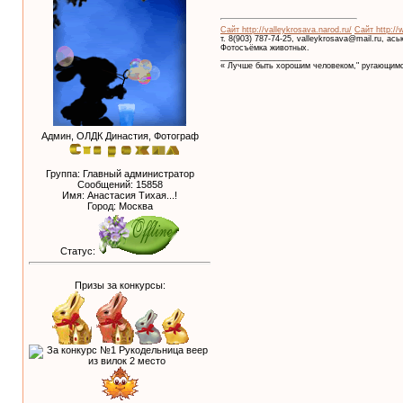
Сайт http://valleykrosava.narod.ru/
Сайт http://
т. 8(903) 787-74-25, valleykrosava@mail.ru, ас
Фотосъёмка животных.
__________________
« Лучше быть хорошим человеком," ругающимс
Админ, ОЛДК Династия, Фотограф
Группа: Главный администратор
Сообщений:
15858
Имя: Анастасия Тихая...!
Город: Москва
Статус:
Призы за конкурсы: