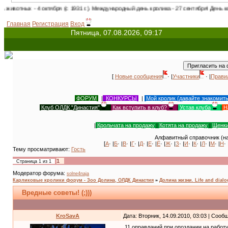
октября (с 1931 г.). Международный день кролика - 27 сентября! День кошек в России
Главная
Регистрация
Вход
Пятница, 07.08.2026, 09:17
[
Новые сообщения
· |
Участники
· |
Прави
ФОРУМ
|
КОНКУРСЫ
|
Мой кролик (давайте знакомит
Клуб ОЛДК "Династия"
|
Как вступить в клуб?
|
Устав клуба
|
Н
|
Крольчата на продажу
|
Котята на продажу
|
Щенки
Алфавитный справочник (на
[
А
· |
Б
· |
В
· |
Г
· |
Д
· |
Е
· |
Ё
· |
Ж
· |
З
· |
И
· |
К
· |
Л
· |
М
· |
Н
· 
Тему просматривают:
Гость
1
Страница
1
из
1
Модератор форума:
solne4naja
Карликовые кролики форум - Зоо Долина, ОЛДК Династия
»
Долина жизни. Life and dial
Вредные советы! (;)))
KroSavA
Дата: Вторник, 14.09.2010, 03:03 | Соо
11 оправданий при опоздании на работу