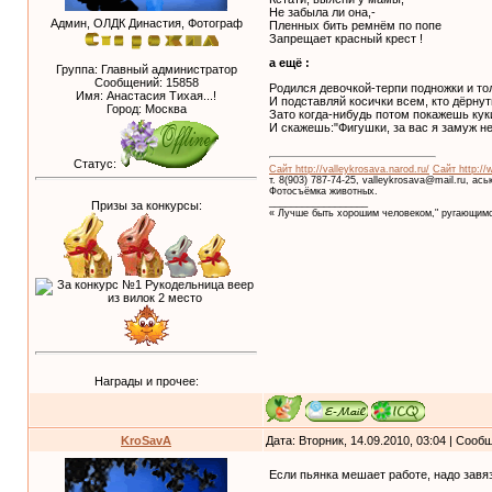
Не забыла ли она,-
Админ, ОЛДК Династия, Фотограф
Пленных бить ремнём по попе
Запрещает красный крест !
а ещё :
Группа: Главный администратор
Сообщений:
15858
Родился девочкой-терпи подножки и то
Имя: Анастасия Тихая...!
И подставляй косички всем, кто дёрнут
Город: Москва
Зато когда-нибудь потом покажешь ку
И скажешь:"Фигушки, за вас я замуж не
Статус:
Сайт http://valleykrosava.narod.ru/
Сайт http://
т. 8(903) 787-74-25, valleykrosava@mail.ru, ас
Фотосъёмка животных.
__________________
Призы за конкурсы:
« Лучше быть хорошим человеком," ругающимс
Награды и прочее:
KroSavA
Дата: Вторник, 14.09.2010, 03:04 | Соо
Если пьянка мешает работе, надо завяз