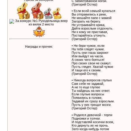
С забинтованной ногой.
(Григорий Остер)
• Если всей семьей купаться
Вы отправились к реке,
Не мешайте папе с мамой
Загорать на берегу.
Не устраивайте крика,
Дайте взрослым отдохнуть.
Ни к кому не приставая,
Постарайтесь утонуть.
(Григорий Остер)
• Не бери чужое, если
Награды и прочее:
На тебя глядят чужие.
Пусть они глаза закроют
Или выйдут на часок.
А своих чего бояться!
Про своих свои не скажут.
Пусть глядят. Хватай чужое
И тащи его к своим.
(Григорий Остер)
• Никогда вопросов глупых
Сам себе не задавай,
А не то еще глупее
Ты найдешь на них ответ.
Если глупые вопросы
Появились в голове,
Задавай их сразу взрослым.
Пусть у них трещат мозги.
(Григорий Остер)
• Родился девочкой - терпи
Подножки и толчки.
И подставляй косички всем,
Кто дернуть их не прочь.
Зато когда-нибудь потом