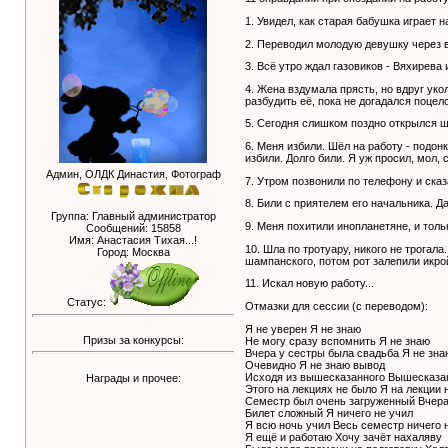
1. Увидел, как старая бабушка играет 
2. Переводил молодую девушку через 
3. Всё утро ждал газовиков - Вяхирева
4. Жена вздумала прясть, но вдруг уко
разбудить её, пока не догадался поцел
5. Сегодня слишком поздно открылся ш
6. Меня избили. Шёл на работу - подонк
избили. Долго били. Я уж просил, мол, 
Админ, ОЛДК Династия, Фотограф
7. Утром позвонили по телефону и сказал
8. Били с приятелем его начальника. Да 
Группа: Главный администратор
9. Меня похитили инопланетяне, и толь
Сообщений:
15858
Имя: Анастасия Тихая...!
10. Шла по тротуару, никого не трогал
Город: Москва
шампанского, потом рот залепили икро
11. Искал новую работу...
Статус:
Отмазки для сессии (с переводом):
Я не уверен Я не знаю
Призы за конкурсы:
Не могу сразу вспомнить Я не знаю
Вчера у сестры была свадьба Я не зна
Очевидно Я не знаю вывод
Исходя из вышесказанного Вышесказан
Награды и прочее:
Этого на лекциях не было Я на лекции 
Семестр был очень загруженный Вчера 
Билет сложный Я ничего не учил
Я всю ночь учил Весь семестр ничего 
Я ещё и работаю Хочу зачёт нахаляву