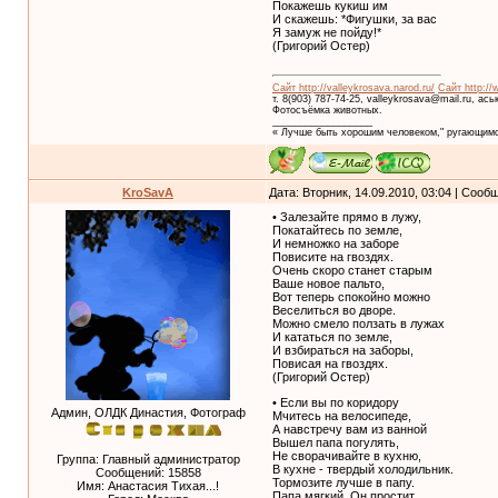
Покажешь кукиш им
И скажешь: *Фигушки, за вас
Я замуж не пойду!*
(Григорий Остер)
Сайт http://valleykrosava.narod.ru/
Сайт http://
т. 8(903) 787-74-25, valleykrosava@mail.ru, ас
Фотосъёмка животных.
__________________
« Лучше быть хорошим человеком," ругающимс
KroSavA
Дата: Вторник, 14.09.2010, 03:04 | Соо
• Залезайте прямо в лужу,
Покатайтесь по земле,
И немножко на заборе
Повисите на гвоздях.
Очень скоро станет старым
Ваше новое пальто,
Вот теперь спокойно можно
Веселиться во дворе.
Можно смело ползать в лужах
И кататься по земле,
И взбираться на заборы,
Повисая на гвоздях.
(Григорий Остер)
• Если вы по коридору
Админ, ОЛДК Династия, Фотограф
Мчитесь на велосипеде,
А навстречу вам из ванной
Вышел папа погулять,
Не сворачивайте в кухню,
Группа: Главный администратор
В кухне - твердый холодильник.
Сообщений:
15858
Тормозите лучше в папу.
Имя: Анастасия Тихая...!
Папа мягкий. Он простит.