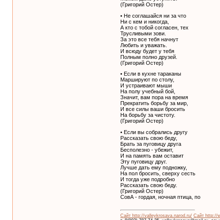
(Григорий Остер)
• Не соглашайся ни за что
Ни с кем и никогда,
А кто с тобой согласен, тех
Трусливыми зови.
За это все тебя начнут
Любить и уважать.
И всюду будет у тебя
Полным полно друзей.
(Григорий Остер)
• Если в кухне тараканы
Маршируют по столу,
И устраивают мыши
На полу учебный бой,
Значит, вам пора на время
Прекратить борьбу за мир,
И все силы ваши бросить
На борьбу за чистоту.
(Григорий Остер)
• Если вы собрались другу
Рассказать свою беду,
Брать за пуговицу друга
Бесполезно - убежит,
И на память вам оставит
Эту пуговицу друг.
Лучше дать ему подножку,
На пол бросить, сверху сесть
И тогда уже подробно
Рассказать свою беду.
(Григорий Остер)
СовА - гордая, ночная птица, по
Сайт http://valleykrosava.narod.ru/
Сайт http://