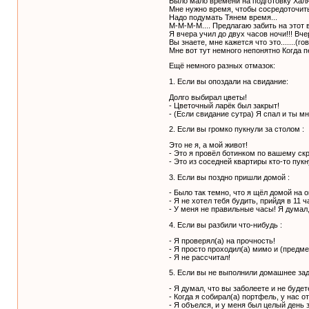
Было мало времени на подготовку Хал
Мне нужно время, чтобы сосредоточить
Надо подумать Тянем время...
М-М-М-М.... Предлагаю забить на этот 
Я вчера учил до двух часов ночи!!! Вче
Вы знаете, мне кажется что это.......(г
Мне вот тут немного непонятно Когда 
Ещё немного разных отмазок:
1. Если вы опоздали на свидание:
Долго выбирал цветы!
- Цветочный ларёк был закрыт!
- (Если свидание сутра) Я спал и ты м
2. Если вы громко пукнули за столом :
Это не я, а мой живот!
- Это я провёл ботинком по вашему скр
- Это из соседней квартиры кто-то пук
3. Если вы поздно пришли домой :
- Было так темно, что я щёл домой на 
- Я не хотел тебя будить, прийдя в 11 
- У меня не правильные часы! Я думал,
4. Если вы разбили что-нибудь :
- Я проверял(а) на прочность!
- Я просто проходил(а) мимо и (предме
- Я не рассчитал!
5. Если вы не выполнили домашнее зад
- Я думал, что вы заболеете и не будет
- Когда я собирал(а) портфель, у нас о
- Я объелся, и у меня был целый день з