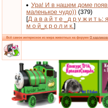
Ура! И в нашем доме поя
маленькое чудо))
(379)
[
Д а в а й т е _д р у ж и т ь: 
м о й_к р о л и к.
]
Всё самое интересное из мира животных на форуме
О карликов