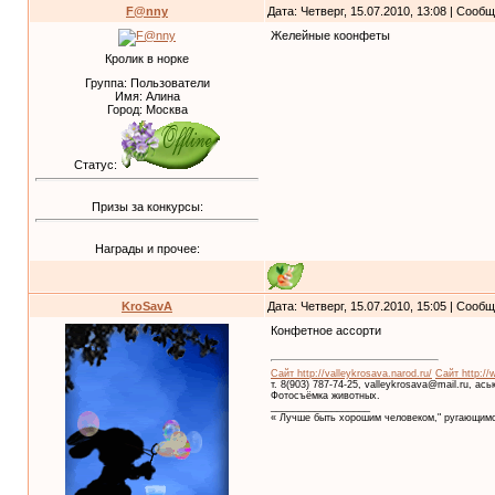
F@nny
Дата: Четверг, 15.07.2010, 13:08 | Сооб
Желейные коонфеты
Кролик в норке
Группа: Пользователи
Имя: Алина
Город: Москва
Статус:
Призы за конкурсы:
Награды и прочее:
KroSavA
Дата: Четверг, 15.07.2010, 15:05 | Сооб
Конфетное ассорти
Сайт http://valleykrosava.narod.ru/
Сайт http://
т. 8(903) 787-74-25, valleykrosava@mail.ru, ас
Фотосъёмка животных.
__________________
« Лучше быть хорошим человеком," ругающимс