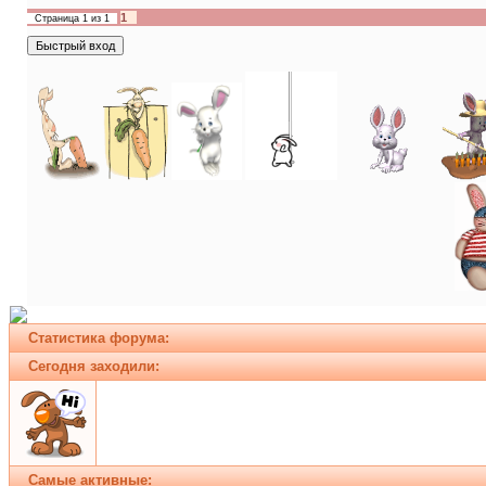
1
Страница
1
из
1
Статистика форума:
Сегодня заходили:
Самые активные: