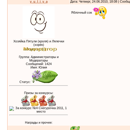
y_u_l_i_y_a
Дата: Четверг, 24.06.2010, 18:08 | Сооб
Яблочный сок
Хозяйка Пятули (кроля) и Лялечки
(хорёк)
Группа: Администраторы и
Модераторы
Сообщений:
1424
Имя: Юлия
Статус:
Призы за конкурсы:
Награды и прочее: