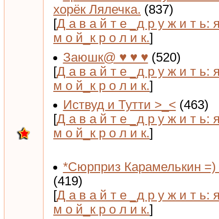
хорёк Лялечка.
(837)
[
Д а в а й т е _д р у ж и т ь: 
м о й_к р о л и к.
]
Заюшк@ ♥ ♥ ♥
(520)
[
Д а в а й т е _д р у ж и т ь: 
м о й_к р о л и к.
]
Иствуд и Тутти >_<
(463)
[
Д а в а й т е _д р у ж и т ь: 
м о й_к р о л и к.
]
*Сюрприз Карамелькин =) 
(419)
[
Д а в а й т е _д р у ж и т ь: 
м о й_к р о л и к.
]