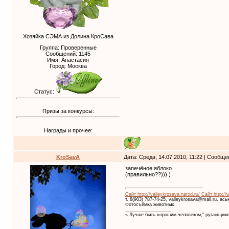
Хозяйка СЭМА из Долина КроСава
Группа: Проверенные
Сообщений:
1145
Имя: Анастасия
Город: Москва
Статус:
Призы за конкурсы:
Награды и прочее:
KroSavA
Дата: Среда, 14.07.2010, 11:22 | Сообщ
запечёное яблоко
(правильно??))) )
Сайт http://valleykrosava.narod.ru/
Сайт http://
т. 8(903) 787-74-25, valleykrosava@mail.ru, ас
Фотосъёмка животных.
__________________
« Лучше быть хорошим человеком," ругающимс