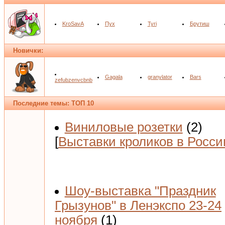
KroSavA
Пух
Tyri
Брутиш
Новички:
Gagala
granylator
Bars
zefubzenvcbnb
Последние темы: ТОП 10
Виниловые розетки
(2)
[
Выставки кроликов в Росси
Шоу-выставка "Праздник
Грызунов" в Ленэкспо 23-24
ноября
(1)