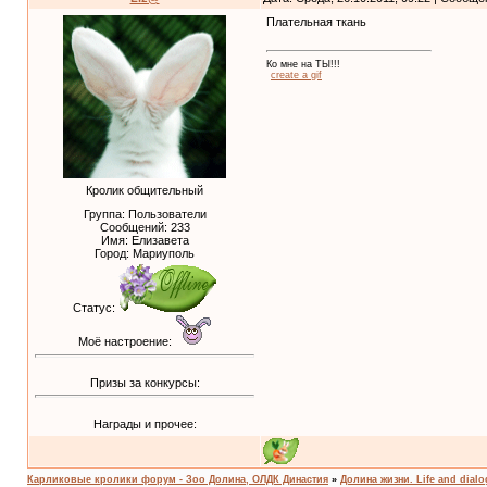
Плательная ткань
Ко мне на ТЫ!!!
create a gif
Кролик общительный
Группа: Пользователи
Сообщений:
233
Имя: Елизавета
Город: Мариуполь
Статус:
Моё настроение:
Призы за конкурсы:
Награды и прочее:
Карликовые кролики форум - Зоо Долина, ОЛДК Династия
»
Долина жизни. Life and dial