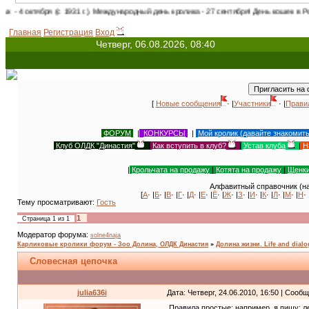
с 1931 г.). Международный день кролика - 27 сентября! День кошек в России - 1 март
Главная
Регистрация
Вход
Четверг, 06.08.2026, 08:40
[
Новые сообщения
· |
Участники
· |
Прави
ФОРУМ
|
КОНКУРСЫ
|
Мой кролик (давайте знакомит
Клуб ОЛДК "Династия"
|
Как вступить в клуб?
|
Устав клуба
|
Н
|
Крольчата на продажу
|
Котята на продажу
|
Щенки
Алфавитный справочник (на
[
А
· |
Б
· |
В
· |
Г
· |
Д
· |
Е
· |
Ё
· |
Ж
· |
З
· |
И
· |
К
· |
Л
· |
М
· |
Н
· 
Тему просматривают:
Гость
1
Страница
1
из
1
Модератор форума:
solne4naja
Карликовые кролики форум - Зоо Долина, ОЛДК Династия
»
Долина жизни. Life and dial
Словесная цепочка
julia636i
Дата: Четверг, 24.06.2010, 16:50 | Сооб
Правила простые: например, я пишу: л