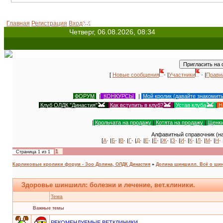
Вс
Главная
Регистрация
Вход
Четверг, 06.08.2026, 08:34
[
Новые сообщения
· |
Участники
· |
Прави
ФОРУМ
|
КОНКУРСЫ
|
Мой кролик (давайте знакомит
Клуб ОЛДК "Династия"
|
Как вступить в клуб?
|
Устав клуба
|
Н
|
Крольчата на продажу
|
Котята на продажу
|
Щенки
Алфавитный справочник (на
[
А
· |
Б
· |
В
· |
Г
· |
Д
· |
Е
· |
Ё
· |
Ж
· |
З
· |
И
· |
К
· |
Л
· |
М
· |
Н
· 
1
Страница
1
из
1
Карликовые кролики форум - Зоо Долина, ОЛДК Династия
»
Долина шиншилл. Всё о ши
Здоровье шиншилл: болезни и лечение, вет.клиники.
Тема
Важные темы
РЕКОМЕНДУЕМЫЕ ВЕТКЛИНИКИ