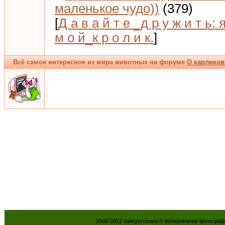
маленькое чудо))
(379)
[
Д а в а й т е _д р у ж и т ь: 
м о й_к р о л и к.
]
Всё самое интересное из мира животных на форуме
О карликов
2008-2012 valleykrosava © Копирования фотогра