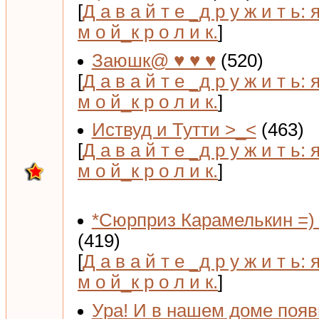
[
Д а в а й т е _д р у ж и т ь: 
м о й_к р о л и к.
]
Заюшк@ ♥ ♥ ♥
(520)
[
Д а в а й т е _д р у ж и т ь: 
м о й_к р о л и к.
]
Иствуд и Тутти >_<
(463)
[
Д а в а й т е _д р у ж и т ь: 
м о й_к р о л и к.
]
*Сюрприз Карамелькин =) 
(419)
[
Д а в а й т е _д р у ж и т ь: 
м о й_к р о л и к.
]
Ура! И в нашем доме поя