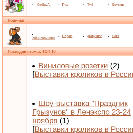
KroSavA
Пух
Tyri
Брутиш
Новички:
Gagala
granylator
Bars
zefubzenvcbnb
Последние темы: ТОП 10
Виниловые розетки
(2)
[
Выставки кроликов в Росси
Шоу-выставка "Праздник
Грызунов" в Ленэкспо 23-24
ноября
(1)
[
Выставки кроликов в Росси