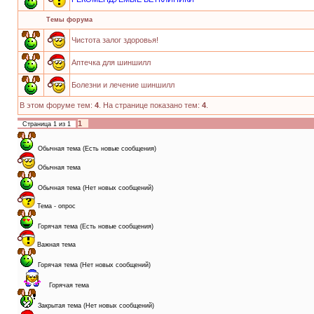
Темы форума
Чистота залог здоровья!
Аптечка для шиншилл
Болезни и лечение шиншилл
В этом форуме тем:
4
. На странице показано тем:
4
.
1
Страница
1
из
1
Обычная тема (Есть новые сообщения)
Обычная тема
Обычная тема (Нет новых сообщений)
Тема - опрос
Горячая тема (Есть новые сообщения)
Важная тема
Горячая тема (Нет новых сообщений)
Горячая тема
Закрытая тема (Нет новых сообщений)