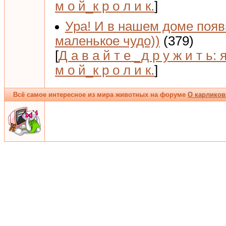
м о й_к р о л и к.
]
Ура! И в нашем доме поя
маленькое чудо))
(379)
[
Д а в а й т е _д р у ж и т ь: 
м о й_к р о л и к.
]
Всё самое интересное из мира животных на форуме
О карликов