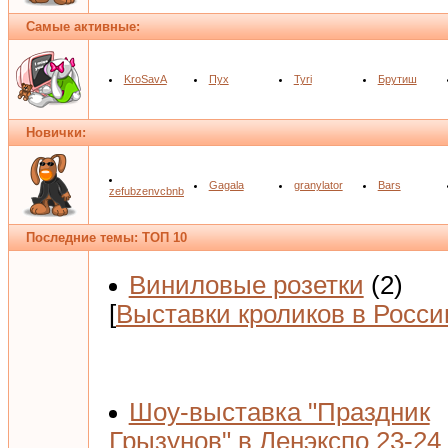
Самые активные:
KroSavA
Пух
Tyri
Брутиш
Новички:
Gagala
granylator
Bars
zefubzenvcbnb
Последние темы: ТОП 10
Виниловые розетки
(2)
[
Выставки кроликов в Росси
Шоу-выставка "Праздник
Грызунов" в Ленэкспо 23-24