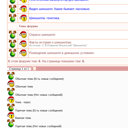
Видео шиншилл. Какие бывают ласковые.
Шиншилла. генетика.
Темы форума
Окрасы шиншилл
Факты истории о шиншиллах
Источник: С.В.Романов-Ильинский "Шиншилла"
Разведение шиншилл в домашних условиях.
В этом форуме тем:
6
. На странице показано тем:
6
.
1
Страница
1
из
1
Обычная тема (Есть новые сообщения)
Обычная тема
Обычная тема (Нет новых сообщений)
Тема - опрос
Горячая тема (Есть новые сообщения)
Важная тема
Горячая тема (Нет новых сообщений)