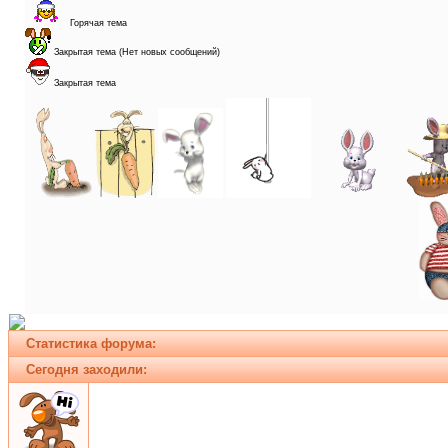
Горячая тема
Закрытая тема (Нет новых сообщений)
Закрытая тема
Статистика форума:
Сегодня заходили: