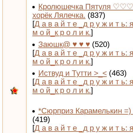
Кролюшечка Пятуля ♡♡♡
хорёк Лялечка.
(837)
[
Д а в а й т е _д р у ж и т ь: 
м о й_к р о л и к.
]
Заюшк@ ♥ ♥ ♥
(520)
[
Д а в а й т е _д р у ж и т ь: 
м о й_к р о л и к.
]
Иствуд и Тутти >_<
(463)
[
Д а в а й т е _д р у ж и т ь: 
м о й_к р о л и к.
]
*Сюрприз Карамелькин =) 
(419)
[
Д а в а й т е _д р у ж и т ь: 