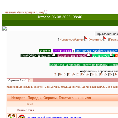
Главная
Регистрация
Вход
Четверг, 06.08.2026, 08:46
[
Новые сообщения
· |
Участники
· |
Прави
ФОРУМ
|
КОНКУРСЫ
|
Мой кролик (давайте знакомит
Клуб ОЛДК "Династия"
|
Как вступить в клуб?
|
Устав клуба
|
Н
|
Крольчата на продажу
|
Котята на продажу
|
Щенки
Алфавитный справочник (на
[
А
· |
Б
· |
В
· |
Г
· |
Д
· |
Е
· |
Ё
· |
Ж
· |
З
· |
И
· |
К
· |
Л
· |
М
· |
Н
· 
1
Страница
1
из
1
Карликовые кролики форум - Зоо Долина, ОЛДК Династия
»
Долина шиншилл. Всё о ши
История, Породы, Окрасы, Генетика шиншилл
Тема
Важные темы
Генетический калькулятор для шиншилл