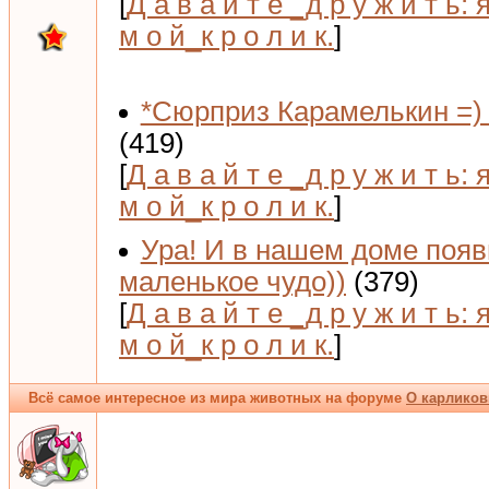
[
Д а в а й т е _д р у ж и т ь: 
м о й_к р о л и к.
]
*Сюрприз Карамелькин =) 
(419)
[
Д а в а й т е _д р у ж и т ь: 
м о й_к р о л и к.
]
Ура! И в нашем доме поя
маленькое чудо))
(379)
[
Д а в а й т е _д р у ж и т ь: 
м о й_к р о л и к.
]
Всё самое интересное из мира животных на форуме
О карликов