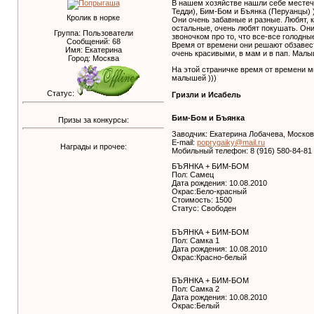
В нашем хозяйстве нашли себе местечк
Тедди), Бим-Бом и Бъянка (Перуанцы) )
Кролик в норке
Они очень забавные и разные. Любят, к
остальные, очень любят покушать. Они
Группа: Пользователи
звоночком про то, что все-все голодные
Сообщений:
68
Время от времени они решают обзаве
Имя: Екатерина
очень красивыми, в мам и в пап. Малы
Город: Москва
На этой страничке время от времени м
малышей )))
Статус:
Гризли и Исабель
Бим-Бом и Бъянка
Призы за конкурсы:
Заводчик: Екатерина Лобачева, Московс
E-mail:
poprygaiky@mail.ru
Награды и прочее:
Мобильный телефон: 8 (916) 580-84-81
БЪЯНКА + БИМ-БОМ
Пол: Самец
Дата рождения: 10.08.2010
Окрас:Бело-красный
Стоимость: 1500
Статус: Свободен
БЪЯНКА + БИМ-БОМ
Пол: Самка 1
Дата рождения: 10.08.2010
Окрас:Красно-белый
БЪЯНКА + БИМ-БОМ
Пол: Самка 2
Дата рождения: 10.08.2010
Окрас:Белый