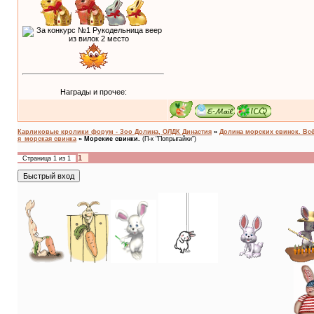
Награды и прочее:
Карликовые кролики форум - Зоо Долина, ОЛДК Династия
»
Долина морских свинок. Всё
я_морская свинка
»
Морские свинки.
(П-к "Попрыгайки")
1
Страница
1
из
1