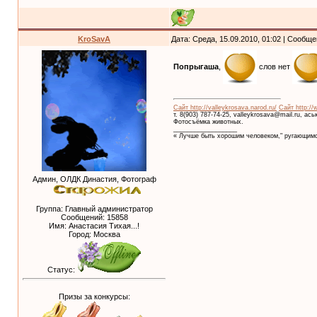
KroSavA
Дата: Среда, 15.09.2010, 01:02 | Сообщ
Попрыгаша
,
слов нет
Сайт http://valleykrosava.narod.ru/
Сайт http://
т. 8(903) 787-74-25, valleykrosava@mail.ru, ас
Фотосъёмка животных.
__________________
« Лучше быть хорошим человеком," ругающимс
Админ, ОЛДК Династия, Фотограф
Группа: Главный администратор
Сообщений:
15858
Имя: Анастасия Тихая...!
Город: Москва
Статус:
Призы за конкурсы: