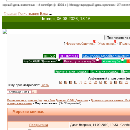
ь животных - 4 октября (с 1931 г.). Международный день кролика - 27 сентября! День
Главная
Регистрация
Вход
Четверг, 06.08.2026, 13:16
[
Новые сообщения
· |
Участники
· |
Прави
ФОРУМ
|
КОНКУРСЫ
|
Мой кролик (давайте знакомит
Клуб ОЛДК "Династия"
|
Как вступить в клуб?
|
Устав клуба
|
Н
|
Крольчата на продажу
|
Котята на продажу
|
Щенки
Алфавитный справочник (на
[
А
· |
Б
· |
В
· |
Г
· |
Д
· |
Е
· |
Ё
· |
Ж
· |
З
· |
И
· |
К
· |
Л
· |
М
· |
Н
· 
Тему просматривают:
Гость
1
Страница
1
из
1
Карликовые кролики форум - Зоо Долина, ОЛДК Династия
»
Долина морских свинок. Всё
я_морская свинка
»
Морские свинки.
(П-к "Попрыгайки")
Морские свинки.
Попрыгаша
Дата: Вторник, 14.09.2010, 19:33 | Соо