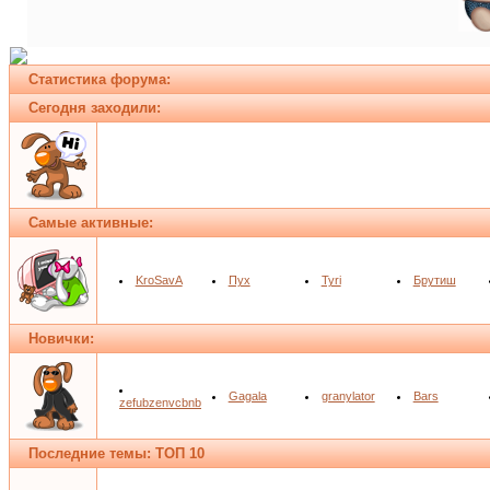
Статистика форума:
Сегодня заходили:
Самые активные:
KroSavA
Пух
Tyri
Брутиш
Новички:
Gagala
granylator
Bars
zefubzenvcbnb
Последние темы: ТОП 10