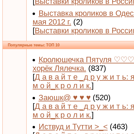
[
Выставки кроликов в Росси
Выставка кроликов в Одес
мая 2012 г.
(2)
[
Выставки кроликов в Росси
Популярные темы: ТОП 10
Кролюшечка Пятуля ♡♡♡
хорёк Лялечка.
(837)
[
Д а в а й т е _д р у ж и т ь: 
м о й_к р о л и к.
]
Заюшк@ ♥ ♥ ♥
(520)
[
Д а в а й т е _д р у ж и т ь: 
м о й_к р о л и к.
]
Иствуд и Тутти >_<
(463)