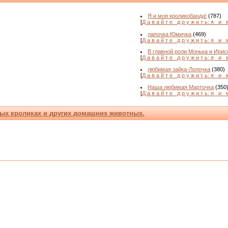
Я и моя кроликобанда!
(787)
[
Д а в а й т е _д р у ж и т ь: я _и_ 
лапочка Юмичка
(469)
[
Д а в а й т е _д р у ж и т ь: я _и_ 
В главной роли Монька и Ириск
[
Д а в а й т е _д р у ж и т ь: я _и_ 
любимая зайка-Лолочка
(380)
[
Д а в а й т е _д р у ж и т ь: я _и_ 
Наша любимая Марточка
(350
[
Д а в а й т е _д р у ж и т ь: я _и_ 
ых кроликах и других домашних животных.