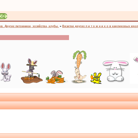
. Другие питомники, хозяйства, клубы.
»
Визитки других п и т о м н и к о в карликовых кро