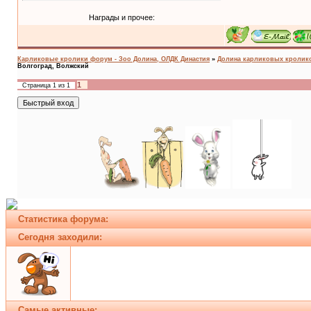
Награды и прочее:
Карликовые кролики форум - Зоо Долина, ОЛДК Династия
»
Долина карликовых кроликов
Волгоград, Волжский
1
Страница
1
из
1
Статистика форума:
Сегодня заходили:
Самые активные: