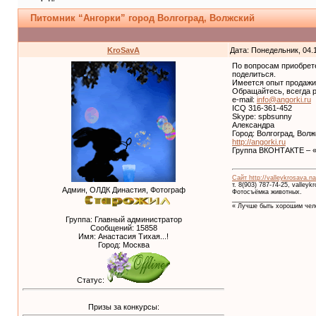
Питомник “Ангорки” город Волгоград, Волжский
KroSavA
Дата: Понедельник, 04.
По вопросам приобрете
поделиться.
Имеется опыт продажи 
Обращайтесь, всегда р
e-mail:
info@angorki.ru
ICQ 316-361-452
Skype: spbsunny
Александра
Город: Волгоград, Вол
http://angorki.ru
Группа ВКОНТАКТЕ – «
Сайт http://valleykrosava.na
т. 8(903) 787-74-25, valley
Админ, ОЛДК Династия, Фотограф
Фотосъёмка животных.
__________________
« Лучше быть хорошим чело
Группа: Главный администратор
Сообщений:
15858
Имя: Анастасия Тихая...!
Город: Москва
Статус:
Призы за конкурсы: