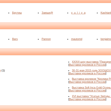
Брутиш
Заюшк@
y_u_l_i_y_a
Kashtan
Bars
Pannon
mautomd
benjaim
XXXVI шоу-выставка "Праздни
[
Выставки кроликов в России
]
я
(1)
30-31 мая 2015 года ЗООШОУ
[
Выставки кроликов в России
]
Выставка кроликов "Кролики Ро
[
Выставки кроликов в России
]
Выставка Soft Inca Gold Осень
[
Выставки кроликов в России
]
XVI выставка "Усатые Звёзды 
[
Выставки кроликов в России
]