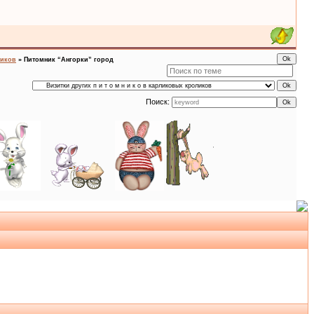
ликов
»
Питомник “Ангорки” город
Поиск: