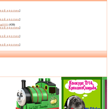
м о й_к р о л и к.
]
м о й_к р о л и к.
]
а))))))
(439)
м о й_к р о л и к.
]
м о й_к р о л и к.
]
)
м о й_к р о л и к.
]