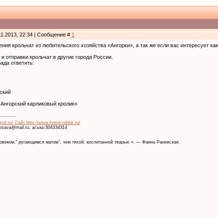
11.2013, 22:34 | Сообщение #
1
ния крольчат из любительского хозяйства «Ангорки», а так же если вас интересует ка
и отправки крольчат в другие города России.
ада ответить:
жский
Ангорский карликовый кролик»
rod.ru/
Сайт http://www.home-rabbit.ru/
krosava@mail.ru, аська:304334314
веком," ругающимся матом", чем тихой, воспитанной тварью ». — Фаина Раневская.