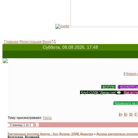
Главная
Регистрация
Вход
Суббота, 08.08.2026, 17:48
[
Новые 
ФОРУМ
|
КОНКУРС
Клуб ОЛДК "Династия"
|
Как всту
|
Крольчата на 
[
А
· |
Б
· |
В
· |
Г
Тему просматривают:
Гость
1
Страница
1
из
1
Карликовые кролики форум - Зоо Долина, ОЛДК Династия
»
Долина карликовых кроликов
Волгоград, Волжский