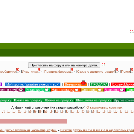
Всемирный д
сообщения
· |
Участники
· |
Правила форума
· |
Связь с администрацией
· |
Поиск
Ы
|
Мой кролик (давайте знакомиться)
|
Ветеринар
|
ПРОДАЖА
|
КроликоМания
пить в клуб?
|
Устав клуба
|
Наша команда
|
Спонсоры
|
Выставки
|
Поро
продажу
|
Котята на продажу
|
Щенки на продажу
|
Шиншиллы на продажу
|
Другие грыз
Алфавитный справочник (на стадии разработки)
О карликовых кроликах
· |
Д
· |
Е
· |
Ё
· |
Ж
· |
З
· |
И
· |
К
· |
Л
· |
М
· |
Н
· |
О
· |
П
· |
Р
· |
С
· |
Т
· |
У
· |
Ф
· |
Х
· |
Ц
· |
Ч
· |
Ш
· |
Щ
· |
Ъ
· |
Ы
· |
Ь
. Другие питомники, хозяйства, клубы.
»
Визитки других п и т о м н и к о в карликовых кро