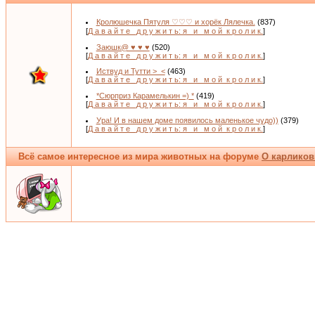
Кролюшечка Пятуля ♡♡♡ и хорёк Лялечка.
(837)
[
Д а в а й т е _д р у ж и т ь: я _и_ м о й_к р о л и к.
]
Заюшк@ ♥ ♥ ♥
(520)
[
Д а в а й т е _д р у ж и т ь: я _и_ м о й_к р о л и к.
]
Иствуд и Тутти >_<
(463)
[
Д а в а й т е _д р у ж и т ь: я _и_ м о й_к р о л и к.
]
*Сюрприз Карамелькин =) *
(419)
[
Д а в а й т е _д р у ж и т ь: я _и_ м о й_к р о л и к.
]
Ура! И в нашем доме появилось маленькое чудо))
(379)
[
Д а в а й т е _д р у ж и т ь: я _и_ м о й_к р о л и к.
]
Всё самое интересное из мира животных на форуме
О карликов