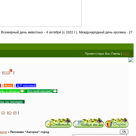
ень животных - 4 октября (с 1931 г.). Международный день кролика - 27 сентября! Де
Приветствую Вас
Гость
|
RSS
· |
RSS
]
|
Фото
|
Д.Р. кролика!
ды и окрасы
|
Кто мой кролик?
уны на продажу
|
· |
Э
· |
Ю
· |
Я
·]
ликов
»
Питомник “Ангорки” город