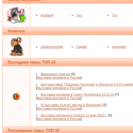
KroSavA
Пух
Tyri
Новички:
zefubzenvcbnb
Gagala
granylator
Последние темы: ТОП 10
Виниловые розетки
(2)
[
Выставки кроликов в России
]
Шоу-выставка "Праздник Грызунов" в Ленэкспо 23-24 ноябр
[
Выставки кроликов в России
]
Выставка кроликов в Санкт-Петербурге 24.11.13
(7)
[
Выставки кроликов в России
]
IX выставка Усатые звёзды в Воронеже!
(2)
[
Выставки кроликов в России
]
Выставка кроликов в Одессе 12 мая 2012 г.
(2)
[
Выставки кроликов в России
]
Популярные темы: ТОП 10