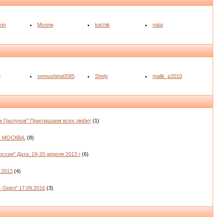
kin
Молли
toichik
nata
o
semushina0585
Shely
malik_p2010
к Грызунов" Приглашаем всех любит
(1)
. МОСКВА.
(8)
ссии" Дата: 19-20 апреля 2013 г
(6)
 2013
(4)
- Орёл" 17.09.2016
(3)