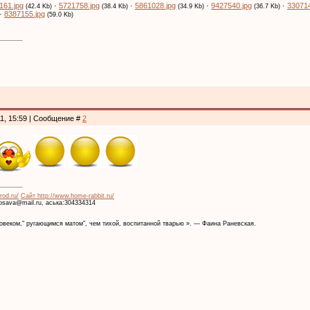
161.jpg
·
5721758.jpg
·
5861028.jpg
·
9427540.jpg
·
330714
(42.4 Kb)
(38.4 Kb)
(34.9 Kb)
(36.7 Kb)
·
8387155.jpg
(59.0 Kb)
11, 15:59 | Сообщение #
2
rod.ru/
Сайт http://www.home-rabbit.ru/
krosava@mail.ru, аська:304334314
веком," ругающимся матом", чем тихой, воспитанной тварью ». — Фаина Раневская.