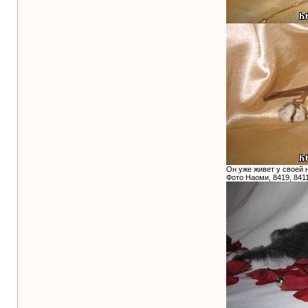
Он уже живет у своей 
Фото Наоми, 8419, 8411