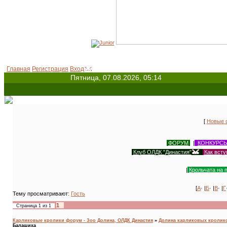
Главная
Регистрация
Вход
Пятница, 07.08.2026, 05:14
[
Новые 
ФОРУМ
|
КОНКУРС
Клуб ОЛДК "Династия"
|
Как всту
|
Крольчата на 
[
А
· |
Б
· |
В
· |
Г
Тему просматривают:
Гость
1
Страница
1
из
1
Карликовые кролики форум - Зоо Долина, ОЛДК Династия
»
Долина карликовых кроликов
Балашиха