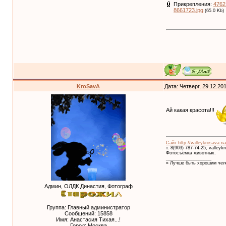
Прикрепления:
4762
8661723.jpg
(65.0 Kb)
KroSavA
Дата: Четверг, 29.12.20
Ай какая красота!!!
Сайт http://valleykrosava.na
т. 8(903) 787-74-25, valley
Фотосъёмка животных.
__________________
« Лучше быть хорошим чело
Админ, ОЛДК Династия, Фотограф
Группа: Главный администратор
Сообщений:
15858
Имя: Анастасия Тихая...!
Город: Москва