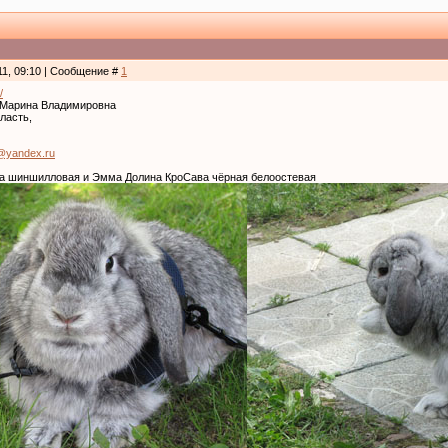
11, 09:10 | Сообщение #
1
/
 Марина Владимировна
ласть,
@yandex.ru
а шиншилловая и Эмма Долина КроСава чёрная белоостевая