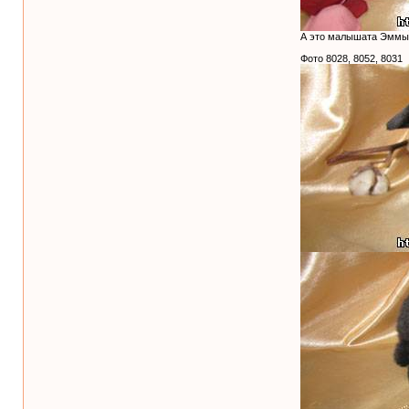
А это малышата Эммы 
Фото 8028, 8052, 8031