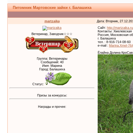
Питомник Мартовские зайки г. Балашиха
martzaika
Дата: Вторник, 27.12.20
Сайт:
http://martzaika.ru
Контакты: Хмелевская
Ветеринар, Заводчик☆☆☆
Россия, Московская об
г. Балашиха
тел. : 8-916-714-08-60
e-mail :
Marina.Xmel-76
Ёлайна Долина КроСав
Группа: Ветеринары
Сообщений:
40
Имя: Марина
Город: Балашиха
Статус:
Призы за конкурсы:
Награды и прочее: