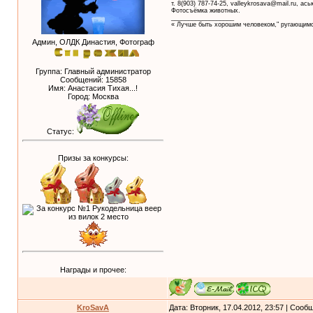
т. 8(903) 787-74-25, valleykrosava@mail.ru, ас
Фотосъёмка животных.
__________________
« Лучше быть хорошим человеком," ругающимс
Админ, ОЛДК Династия, Фотограф
Группа: Главный администратор
Сообщений:
15858
Имя: Анастасия Тихая...!
Город: Москва
Статус:
Призы за конкурсы:
Награды и прочее:
KroSavA
Дата: Вторник, 17.04.2012, 23:57 | Соо