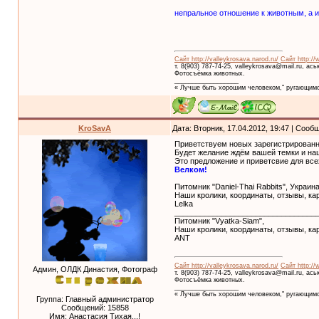
непральное отношение к животным, а и
Сайт http://valleykrosava.narod.ru/
Сайт http://
т. 8(903) 787-74-25, valleykrosava@mail.ru, ас
Фотосъёмка животных.
__________________
« Лучше быть хорошим человеком," ругающимс
KroSavA
Дата: Вторник, 17.04.2012, 19:47 | Соо
Приветствуем новых зарегистрированн
Будет желание ждём вашей темки и наш
Это предложение и приветсвие для все
Велком!
Питомник "Daniel-Thai Rabbits", Украин
Наши кролики, координаты, отзывы, ка
Lelka
_________________________________
Питомник "Vyatka-Siam",
Наши кролики, координаты, отзывы, ка
ANT
Сайт http://valleykrosava.narod.ru/
Сайт http://
Админ, ОЛДК Династия, Фотограф
т. 8(903) 787-74-25, valleykrosava@mail.ru, ас
Фотосъёмка животных.
__________________
« Лучше быть хорошим человеком," ругающимс
Группа: Главный администратор
Сообщений:
15858
Имя: Анастасия Тихая...!