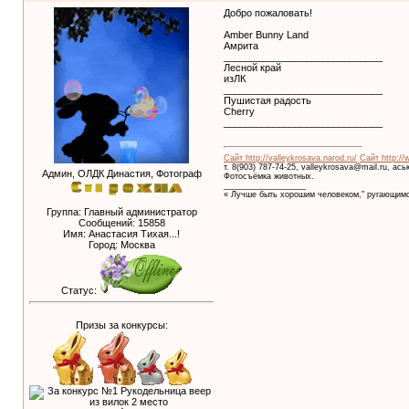
Добро пожаловать!
Amber Bunny Land
Амрита
_____________________________
Лесной край
изЛК
_____________________________
Пушистая радость
Cherry
_____________________________
Сайт http://valleykrosava.narod.ru/
Сайт http://
т. 8(903) 787-74-25, valleykrosava@mail.ru, ас
Админ, ОЛДК Династия, Фотограф
Фотосъёмка животных.
__________________
« Лучше быть хорошим человеком," ругающимс
Группа: Главный администратор
Сообщений:
15858
Имя: Анастасия Тихая...!
Город: Москва
Статус:
Призы за конкурсы: