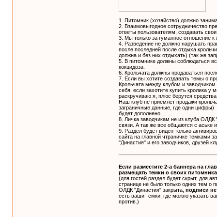
1. Питомник (хозяйство) должно зани
2. Взаимовыгодное сотрудничество пре
ответы пользователям, создавать свои 
3. Мы только за гуманное отношение к
4. Разведение не должно нарушать пра
после последней после отдыха крольчих
должна и без них отдыхать) (так же за
5. В питомнике должны соблюдаться вс
кокцидоза.
6. Крольчата должны продаваться посл
7. Если вы хотите создавать темы о пр
Крольчата между клубом и заводчиком 
себя, если захотите купить кролика у 
раскручиваю я, плюс берутся средства
Наш клуб не приемлет продажи крольч
заграничные данные, где одни цифры)
будет дополнено...
8. Личка заводчикам не из клуба ОЛДК 
связи. А так же все общаются с аське и
9. Раздел будет виден только активир
сайта на главной чтраничке темками 
"Династия" и его заводчиков, друзей кл
Если разместите 2-а баннера на гла
размещать темки о своих питомника
(для гостей раздел будет скрыт, для ав
странице не было только одних тем о п
ОЛДК "Династия" закрыта,
подписи не
есть ваши темки, где можно указать ва
против.)