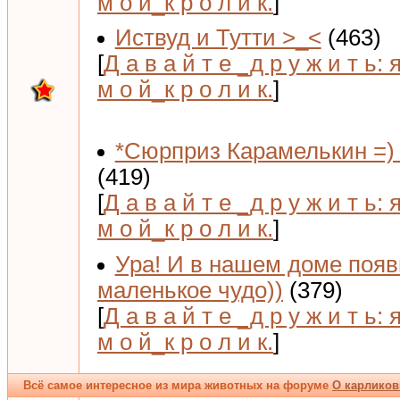
м о й_к р о л и к.
]
Иствуд и Тутти >_<
(463)
[
Д а в а й т е _д р у ж и т ь: 
м о й_к р о л и к.
]
*Сюрприз Карамелькин =) 
(419)
[
Д а в а й т е _д р у ж и т ь: 
м о й_к р о л и к.
]
Ура! И в нашем доме поя
маленькое чудо))
(379)
[
Д а в а й т е _д р у ж и т ь: 
м о й_к р о л и к.
]
Всё самое интересное из мира животных на форуме
О карликов