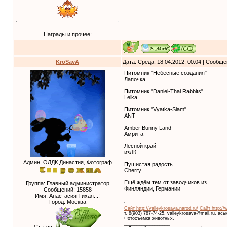
Награды и прочее:
KroSavA
Дата: Среда, 18.04.2012, 00:04 | Сообщ
Питомник "Небесные создания"
Лапочка
Питомник "Daniel-Thai Rabbits"
Lelka
Питомник "Vyatka-Siam"
ANT
Amber Bunny Land
Амрита
Лесной край
изЛК
Админ, ОЛДК Династия, Фотограф
Пушистая радость
Cherry
Ещё ждём тем от заводчиков из
Группа: Главный администратор
Финляндии, Германии
Сообщений:
15858
Имя: Анастасия Тихая...!
Город: Москва
Сайт http://valleykrosava.narod.ru/
Сайт http://
т. 8(903) 787-74-25, valleykrosava@mail.ru, ас
Фотосъёмка животных.
__________________