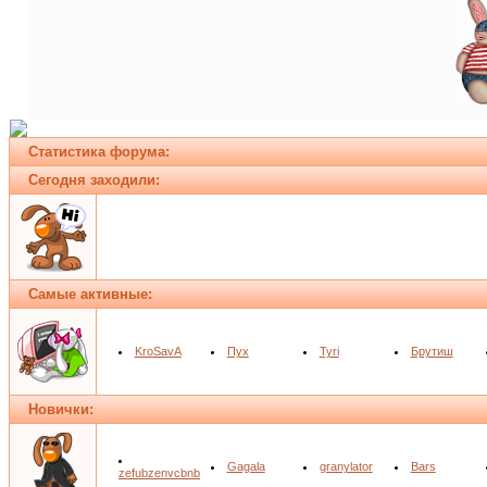
Статистика форума:
Сегодня заходили:
Самые активные:
KroSavA
Пух
Tyri
Брутиш
Новички:
Gagala
granylator
Bars
zefubzenvcbnb