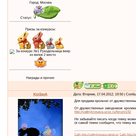
Город: Москва
Статус:
Призы за конкурсы:
Награды и прочее:
KroSavA
Дата: Вторник, 17.04.2012, 19:50 | Соо
Для продажи крольчат от дружественны
От дружественных заводчиков: кролики
http://valleykrosava.ucoz.ru/forum/192
Не забывайте писать когда темку можн
(в самой темке сообщите, что темку м
Сайт http://valleykrosava.narod.ru/
Сайт http://