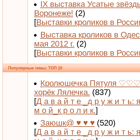
IX выставка Усатые звёзд
Воронеже!
(2)
[
Выставки кроликов в Росси
Выставка кроликов в Одес
мая 2012 г.
(2)
[
Выставки кроликов в Росси
Популярные темы: ТОП 10
Кролюшечка Пятуля ♡♡♡
хорёк Лялечка.
(837)
[
Д а в а й т е _д р у ж и т ь: 
м о й_к р о л и к.
]
Заюшк@ ♥ ♥ ♥
(520)
[
Д а в а й т е _д р у ж и т ь: 