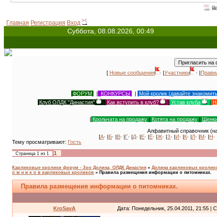
Всемирный день 
Главная
Регистрация
Вход
Суббота, 08.08.2026, 00:49
[
Новые сообщения
· |
Участники
· |
Прави
ФОРУМ
|
КОНКУРСЫ
|
Мой кролик (давайте знакомит
Клуб ОЛДК "Династия"
|
Как вступить в клуб?
|
Устав клуба
|
Н
|
Крольчата на продажу
|
Котята на продажу
|
Щенки
Алфавитный справочник (на
[
А
· |
Б
· |
В
· |
Г
· |
Д
· |
Е
· |
Ё
· |
Ж
· |
З
· |
И
· |
К
· |
Л
· |
М
· |
Н
· 
Тему просматривают:
Гость
1
Страница
1
из
1
Карликовые кролики форум - Зоо Долина, ОЛДК Династия
»
Долина карликовых кроликов
о м н и к о в карликовых кроликов
»
Правила размещения информации о питомниках.
Правила размещения информации о питомниках.
KroSavA
Дата: Понедельник, 25.04.2011, 21:55 |