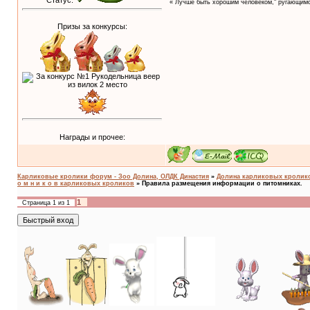
Статус:
« Лучше быть хорошим человеком," ругающимс
Призы за конкурсы:
Награды и прочее:
Карликовые кролики форум - Зоо Долина, ОЛДК Династия
»
Долина карликовых кроликов
о м н и к о в карликовых кроликов
»
Правила размещения информации о питомниках.
1
Страница
1
из
1