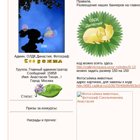
Правила.
Размещение наших баннеров на главно
Админ, ОЛДК Династия, Фотограф
код можно взять здесь
http://valleykrosava.ucoz.ru/index/0-13
Группа: Главный администратор
можно задать размер 150 на 150
Сообщений:
15858
Имя: Анастасия Тихая...!
Фотосъёмка животных
Город: Москва
адрес картинки, для замены к коде
http://i081.radikal.ru/1106/79/40b9fe853e3
Статус:
Призы за конкурсы:
Награды и прочее: