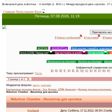
ый день животных - 4 октября (с 1931 г.). Международный день кролика - 27 сентября
Главная
Регистрация
Вход
Пятница, 07.08.2026, 11:19
[
Новые сообщения
· |
Участники
· |
Прави
ФОРУМ
|
КОНКУРСЫ
|
Мой кролик (давайте знакомит
Клуб ОЛДК "Династия"
|
Как вступить в клуб?
|
Устав клуба
|
Н
|
Крольчата на продажу
|
Котята на продажу
|
Щенки
Алфавитный справочник (на
[
А
· |
Б
· |
В
· |
Г
· |
Д
· |
Е
· |
Ё
· |
Ж
· |
З
· |
И
· |
К
· |
Л
· |
М
· |
Н
· 
Тему просматривают:
Гость
1
Страница
1
из
1
Модератор форума:
,
манул
martzaika
Карликовые кролики форум - Зоо Долина, ОЛДК Династия
»
Долина здоровья кроликов. A
Nebulizer Chamber - Ингалятор для кролика
Nebulizer Chamber - Ингалятор для кролика
KroSavA
Дата: Суббота, 17.11.2012, 00:34 | Соо