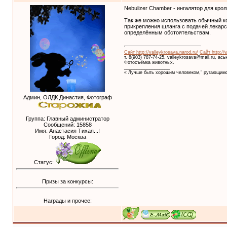
Nebulizer Chamber - ингалятор для крол
Так же можно использовать обычный к
прикрепления шланга с подачей лекар
определённым обстоятельствам.
Сайт http://valleykrosava.narod.ru/
Сайт http://
т. 8(903) 787-74-25, valleykrosava@mail.ru, ас
Фотосъёмка животных.
__________________
« Лучше быть хорошим человеком," ругающимс
Админ, ОЛДК Династия, Фотограф
Группа: Главный администратор
Сообщений:
15858
Имя: Анастасия Тихая...!
Город: Москва
Статус:
Призы за конкурсы:
Награды и прочее: