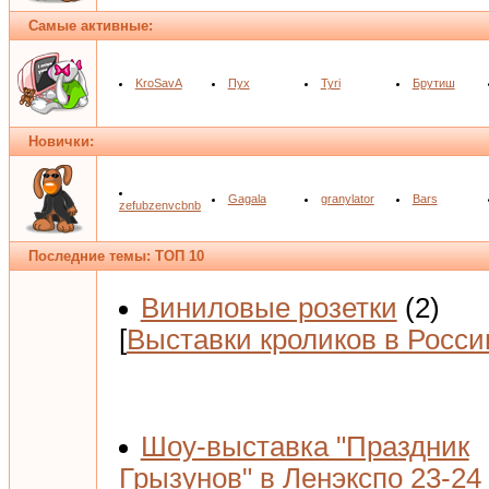
Самые активные:
KroSavA
Пух
Tyri
Брутиш
Новички:
Gagala
granylator
Bars
zefubzenvcbnb
Последние темы: ТОП 10
Виниловые розетки
(2)
[
Выставки кроликов в Росси
Шоу-выставка "Праздник
Грызунов" в Ленэкспо 23-24