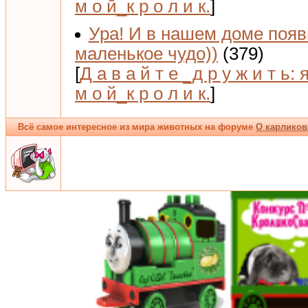
м о й_к р о л и к.
]
Ура! И в нашем доме поя
маленькое чудо))
(379)
[
Д а в а й т е _д р у ж и т ь: 
м о й_к р о л и к.
]
Всё самое интересное из мира животных на форуме
О карликов