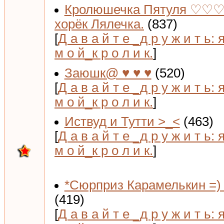
Кролюшечка Пятуля ♡♡♡
хорёк Лялечка.
(837)
[
Д а в а й т е _д р у ж и т ь: 
м о й_к р о л и к.
]
Заюшк@ ♥ ♥ ♥
(520)
[
Д а в а й т е _д р у ж и т ь: 
м о й_к р о л и к.
]
Иствуд и Тутти >_<
(463)
[
Д а в а й т е _д р у ж и т ь: 
м о й_к р о л и к.
]
*Сюрприз Карамелькин =) 
(419)
[
Д а в а й т е _д р у ж и т ь: 