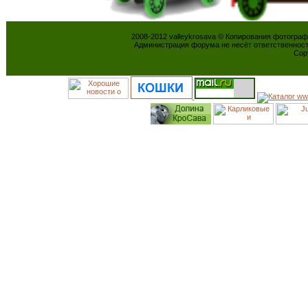
2008-2012 valleykrosava © Копирования фотогра
Администрация форума не несёт ответственнос
Cop