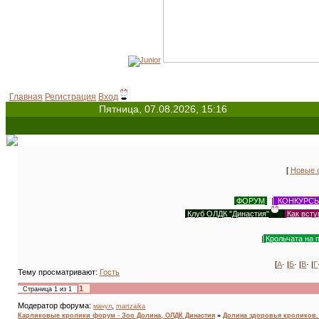
Главная
Регистрация
Вход
Пятница, 07.08.2026, 15:16
[
Новые 
ФОРУМ
|
КОНКУРС
Клуб ОЛДК "Династия"
|
Как всту
|
Крольчата на 
[
А
· |
Б
· |
В
· |
Г
Тему просматривают:
Гость
1
Страница
1
из
1
Модератор форума:
,
манул
martzaika
Карликовые кролики форум - Зоо Долина, ОЛДК Династия
»
Долина здоровья кроликов. A