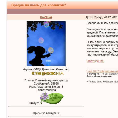
Вредна ли пыль для кроликов?
KroSavA
Дата: Среда, 28.12.2011
Вредна ли пыль для кр
В воздухе всегда есть
вредной. Пыль влияет 
вызванных стафилокок
Пыль обычно поднимает
концентрированные ко
или площадки вокруг к
налипает повсюду. Это
противопожарной безоп
Обсуждение.
Админ, ОЛДК Династия, Фотограф
Сайт http://valleykrosava.na
т. 8(903) 787-74-25, valley
Фотосъёмка животных.
__________________
Группа: Главный администратор
« Лучше быть хорошим чело
Сообщений:
15858
Имя: Анастасия Тихая...!
Город: Москва
Статус:
Призы за конкурсы: