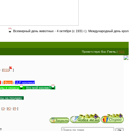
ирный день животных - 4 октября (с 1931 г.). Международный день кролика - 27 сентя
Приветствую Вас
Гость
|
RSS
· |
RSS
]
|
Фото
|
Д.Р. кролика!
ды и окрасы
|
Кто мой кролик?
уны на продажу
|
· |
Э
· |
Ю
· |
Я
·]
в?