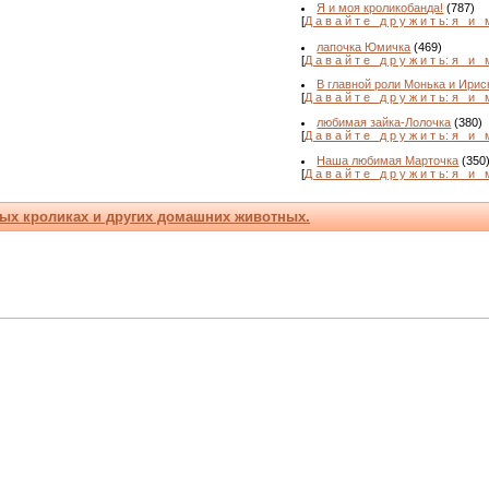
Я и моя кроликобанда!
(787)
[
Д а в а й т е _д р у ж и т ь: я _и_ 
лапочка Юмичка
(469)
[
Д а в а й т е _д р у ж и т ь: я _и_ 
В главной роли Монька и Ириск
[
Д а в а й т е _д р у ж и т ь: я _и_ 
любимая зайка-Лолочка
(380)
[
Д а в а й т е _д р у ж и т ь: я _и_ 
Наша любимая Марточка
(350
[
Д а в а й т е _д р у ж и т ь: я _и_ 
ых кроликах и других домашних животных.