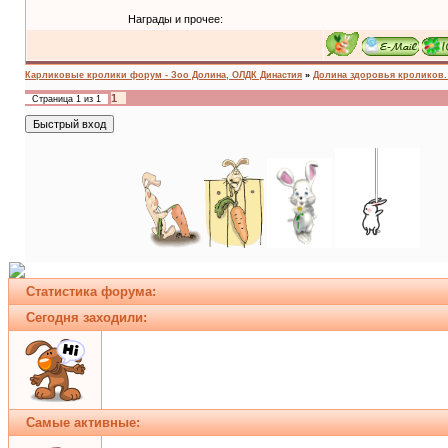
Награды и прочее:
Карликовые кролики форум - Зоо Долина, ОЛДК Династия
»
Долина здоровья кроликов. A
1
Страница
1
из
1
Статистика форума:
Сегодня заходили:
Самые активные: