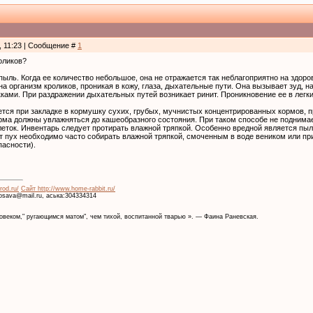
, 11:23 | Сообщение #
1
оликов?
 пыль. Когда ее количество небольшое, она не отражается так неблагоприятно на здор
на организм кроликов, проникая в кожу, глаза, дыхательные пути. Она вызывает зуд, 
ками. При раздражении дыхательных путей возникает ринит. Проникновение ее в лег
ся при закладке в кормушку сухих, грубых, мучнистых концентрированных кормов, п
рма должны увлажняться до кашеобразного состояния. При таком способе не поднимае
леток. Инвентарь следует протирать влажной тряпкой. Особенно вредной является пыл
т пух необходимо часто собирать влажной тряпкой, смоченным в воде веником или пр
асности).
rod.ru/
Сайт http://www.home-rabbit.ru/
krosava@mail.ru, аська:304334314
веком," ругающимся матом", чем тихой, воспитанной тварью ». — Фаина Раневская.