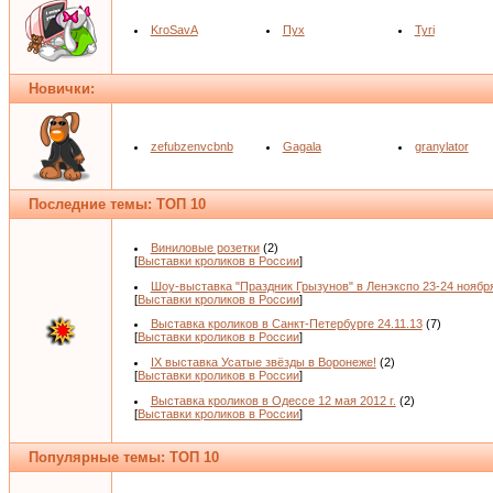
KroSavA
Пух
Tyri
Новички:
zefubzenvcbnb
Gagala
granylator
Последние темы: ТОП 10
Виниловые розетки
(2)
[
Выставки кроликов в России
]
Шоу-выставка "Праздник Грызунов" в Ленэкспо 23-24 ноябр
[
Выставки кроликов в России
]
Выставка кроликов в Санкт-Петербурге 24.11.13
(7)
[
Выставки кроликов в России
]
IX выставка Усатые звёзды в Воронеже!
(2)
[
Выставки кроликов в России
]
Выставка кроликов в Одессе 12 мая 2012 г.
(2)
[
Выставки кроликов в России
]
Популярные темы: ТОП 10