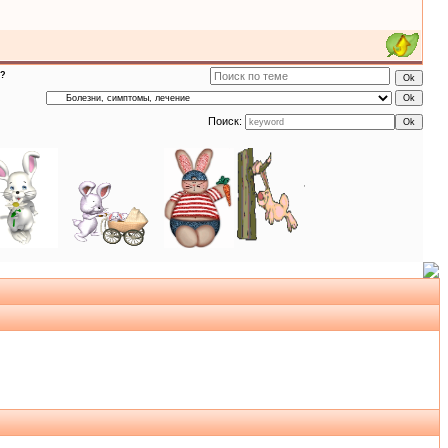
в?
Поиск: