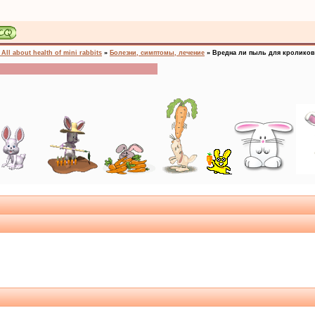
ll about health of mini rabbits
»
Болезни, симптомы, лечение
»
Вредна ли пыль для кролико