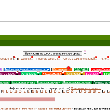
Всем
сообщения
· |
Участники
· |
Правила форума
· |
Связь с администрацией
· |
Поиск
Ы
|
Мой кролик (давайте знакомиться)
|
Ветеринар
|
ПРОДАЖА
|
КроликоМания
пить в клуб?
|
Устав клуба
|
Наша команда
|
Спонсоры
|
Выставки
|
Поро
продажу
|
Котята на продажу
|
Щенки на продажу
|
Шиншиллы на продажу
|
Другие грыз
Алфавитный справочник (на стадии разработки)
О карликовых кроликах
· |
Д
· |
Е
· |
Ё
· |
Ж
· |
З
· |
И
· |
К
· |
Л
· |
М
· |
Н
· |
О
· |
П
· |
Р
· |
С
· |
Т
· |
У
· |
Ф
· |
Х
· |
Ц
· |
Ч
· |
Ш
· |
Щ
· |
Ъ
· |
Ы
· |
Ь
ll about health of mini rabbits
»
Болезни, симптомы, лечение
»
Вредна ли пыль для кролико