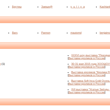
Брутиш
Заюшк@
y_u_l_i_y_a
Kashtan
Bars
Pannon
mautomd
benjaim
XXXVI шоу-выставка "Праздни
[
Выставки кроликов в России
]
я
(1)
30-31 мая 2015 года ЗООШОУ
[
Выставки кроликов в России
]
Выставка кроликов "Кролики Ро
[
Выставки кроликов в России
]
Выставка Soft Inca Gold Осень
[
Выставки кроликов в России
]
XVI выставка "Усатые Звёзды 
[
Выставки кроликов в России
]