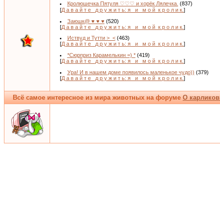
Кролюшечка Пятуля ♡♡♡ и хорёк Лялечка.
(837)
[
Д а в а й т е _д р у ж и т ь: я _и_ м о й_к р о л и к.
]
Заюшк@ ♥ ♥ ♥
(520)
[
Д а в а й т е _д р у ж и т ь: я _и_ м о й_к р о л и к.
]
Иствуд и Тутти >_<
(463)
[
Д а в а й т е _д р у ж и т ь: я _и_ м о й_к р о л и к.
]
*Сюрприз Карамелькин =) *
(419)
[
Д а в а й т е _д р у ж и т ь: я _и_ м о й_к р о л и к.
]
Ура! И в нашем доме появилось маленькое чудо))
(379)
[
Д а в а й т е _д р у ж и т ь: я _и_ м о й_к р о л и к.
]
Всё самое интересное из мира животных на форуме
О карликов