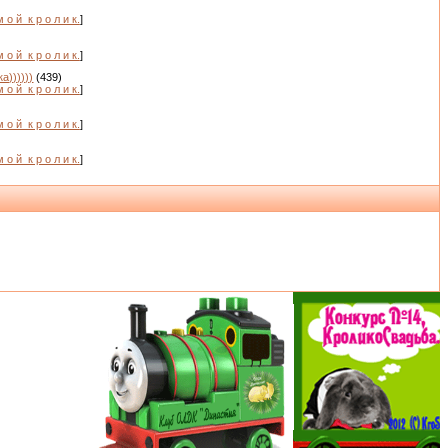
м о й_к р о л и к.
]
м о й_к р о л и к.
]
а))))))
(439)
м о й_к р о л и к.
]
м о й_к р о л и к.
]
)
м о й_к р о л и к.
]