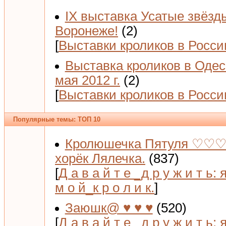
IX выставка Усатые звёзд
Воронеже!
(2)
[
Выставки кроликов в Росси
Выставка кроликов в Одес
мая 2012 г.
(2)
[
Выставки кроликов в Росси
Популярные темы: ТОП 10
Кролюшечка Пятуля ♡♡♡
хорёк Лялечка.
(837)
[
Д а в а й т е _д р у ж и т ь: 
м о й_к р о л и к.
]
Заюшк@ ♥ ♥ ♥
(520)
[
Д а в а й т е _д р у ж и т ь: 