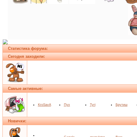
Статистика форума:
Сегодня заходили:
Самые активные:
KroSavA
Пух
Tyri
Брутиш
Новички: