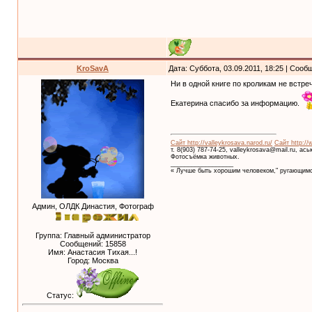
KroSavA
Дата: Суббота, 03.09.2011, 18:25 | Соо
Ни в одной книге по кроликам не встре
Екатерина спасибо за информацию.
Сайт http://valleykrosava.narod.ru/
Сайт http://
т. 8(903) 787-74-25, valleykrosava@mail.ru, ас
Фотосъёмка животных.
__________________
« Лучше быть хорошим человеком," ругающимс
Админ, ОЛДК Династия, Фотограф
Группа: Главный администратор
Сообщений:
15858
Имя: Анастасия Тихая...!
Город: Москва
Статус: