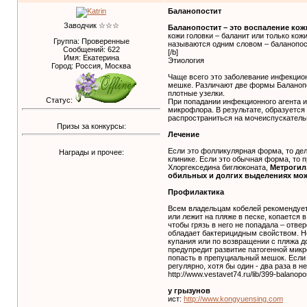
Баланопостит
Заводчик ☆☆☆
Баланопостит – это воспаление кож
кожи головки – баланит или только кож
Группа: Проверенные
называются одним словом – баланопос
Сообщений:
622
[/b]
Имя: Екатерина
Этиология
Город: Россия, Москва
Чаще всего это заболевание инфекцион
мешке. Различают две формы Баланоп
плотные узелки.
Статус:
При попадании инфекционного агента ил
микрофлора. В результате, образуется 
распространиться на мочеиспускательн
Призы за конкурсы:
Лечение
Если это фолликулярная форма, то дел
Награды и прочее:
клинике. Если это обычная форма, то
Хлоргекседина биглюконата,
Метрогил,
обильных и долгих выделениях мож
Профилактика
Всем владельцам кобелей рекомендуетс
или лежит на пляже в песке, копается 
чтобы грязь в него не попадала – отв
обладает бактерицидным свойством. Но
купания или по возвращении с пляжа 
предупредит развитие патогенной микр
попасть в препуциальный мешок. Если 
регулярно, хотя бы один - два раза в 
http://www.vestavet74.ru/lib/399-balanopos
у грызунов
ист:
http://www.kongyuensing.com