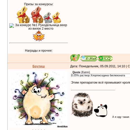
Призы за конкурсы:
Награды и прочее:
Брутиш
Дата: Понедельник, 05.09.2011, 14:10 |
Quote
(
Katrin
)
0,05% раствор Хлоргекседина биглюконата
Этим препаратом всё промывают кроля
А я иду такая