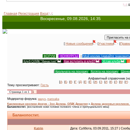
Всемирный д
Главная
Регистрация
Вход
Воскресенье, 09.08.2026, 14:35
[
Новые сообщения
· |
Участники
· |
Прави
ФОРУМ
|
КОНКУРСЫ
|
Мой кролик (давайте знакомит
Клуб ОЛДК "Династия"
|
Как вступить в клуб?
|
Устав клуба
|
Н
|
Крольчата на продажу
|
Котята на продажу
|
Щенки
Алфавитный справочник (на
[
А
· |
Б
· |
В
· |
Г
· |
Д
· |
Е
· |
Ё
· |
Ж
· |
З
· |
И
· |
К
· |
Л
· |
М
· |
Н
· 
Тему просматривают:
Гость
1
Страница
1
из
1
Модератор форума:
,
манул
martzaika
Карликовые кролики форум - Зоо Долина, ОЛДК Династия
»
Долина здоровья кроликов. A
Баланопостит.
(воспаление кожи головки полового члена и препуциального меш)
Баланопостит.
Katrin
Дата: Суббота, 03.09.2011, 15:27 | Соо