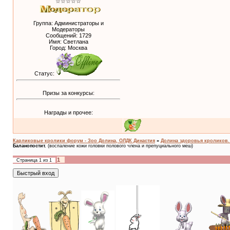
☆☆☆☆☆
Группа: Администраторы и
Модераторы
Сообщений:
1729
Имя: Светлана
Город: Москва
Статус:
Призы за конкурсы:
Награды и прочее:
Карликовые кролики форум - Зоо Долина, ОЛДК Династия
»
Долина здоровья кроликов. A
Баланопостит.
(воспаление кожи головки полового члена и препуциального меш)
1
Страница
1
из
1