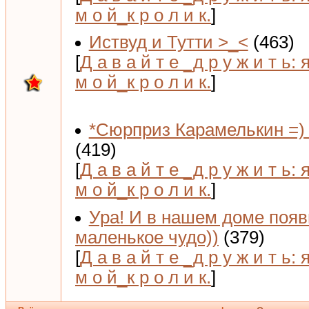
м о й_к р о л и к.
]
Иствуд и Тутти >_<
(463)
[
Д а в а й т е _д р у ж и т ь: 
м о й_к р о л и к.
]
*Сюрприз Карамелькин =) 
(419)
[
Д а в а й т е _д р у ж и т ь: 
м о й_к р о л и к.
]
Ура! И в нашем доме поя
маленькое чудо))
(379)
[
Д а в а й т е _д р у ж и т ь: 
м о й_к р о л и к.
]