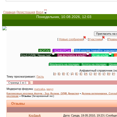
Главная
Регистрация
Вход
Понедельник, 10.08.2026, 12:03
[
Новые сообщения
· |
Участники
· |
Прави
ФОРУМ
|
КОНКУРСЫ
|
Мой кролик (давайте знакомит
Клуб ОЛДК "Династия"
|
Как вступить в клуб?
|
Устав клуба
|
Н
|
Крольчата на продажу
|
Котята на продажу
|
Щенки
Алфавитный справочник (на
[
А
· |
Б
· |
В
· |
Г
· |
Д
· |
Е
· |
Ё
· |
Ж
· |
З
· |
И
· |
К
· |
Л
· |
М
· |
Н
· 
Тему просматривают:
Гость
1
Страница
1
из
1
Модератор форума:
,
martzaika
манул
Карликовые кролики форум - Зоо Долина, ОЛДК Династия
»
Долина ветеринарии. Consult
кроликам
»
Отзывы
(Зачарованный лес)
Отзывы
KroSavA
Дата: Среда, 19.05.2010, 19:23 | Сообщ