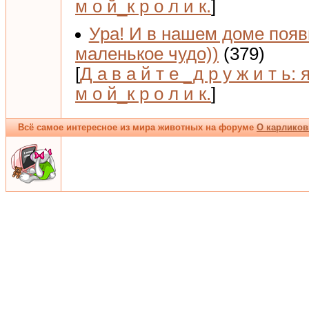
м о й_к р о л и к.
]
Ура! И в нашем доме поя
маленькое чудо))
(379)
[
Д а в а й т е _д р у ж и т ь: 
м о й_к р о л и к.
]
Всё самое интересное из мира животных на форуме
О карликов