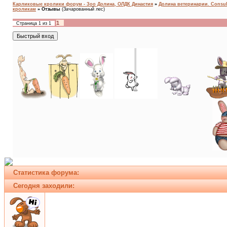
Карликовые кролики форум - Зоо Долина, ОЛДК Династия
»
Долина ветеринарии. Consult
кроликам
»
Отзывы
(Зачарованный лес)
1
Страница
1
из
1
Статистика форума:
Сегодня заходили: