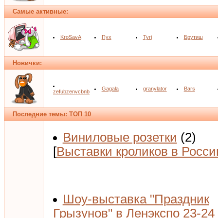
Самые активные:
KroSavA
Пух
Tyri
Брутиш
Новички:
Gagala
granylator
Bars
zefubzenvcbnb
Последние темы: ТОП 10
Виниловые розетки
(2)
[
Выставки кроликов в Росси
Шоу-выставка "Праздник
Грызунов" в Ленэкспо 23-24