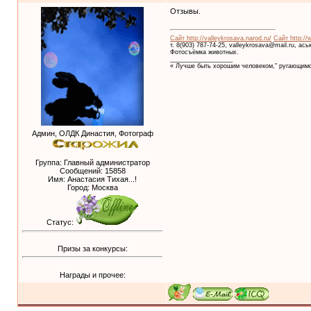
Отзывы.
Сайт http://valleykrosava.narod.ru/
Сайт http://
т. 8(903) 787-74-25, valleykrosava@mail.ru, ас
Фотосъёмка животных.
__________________
« Лучше быть хорошим человеком," ругающимс
Админ, ОЛДК Династия, Фотограф
Группа: Главный администратор
Сообщений:
15858
Имя: Анастасия Тихая...!
Город: Москва
Статус:
Призы за конкурсы:
Награды и прочее: