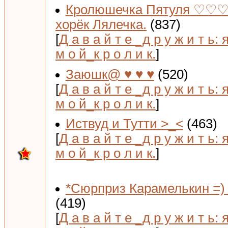
Кролюшечка Пятуля ♡♡♡
хорёк Лялечка.
(837)
[
Д а в а й т е _д р у ж и т ь: 
м о й_к р о л и к.
]
Заюшк@ ♥ ♥ ♥
(520)
[
Д а в а й т е _д р у ж и т ь: 
м о й_к р о л и к.
]
Иствуд и Тутти >_<
(463)
[
Д а в а й т е _д р у ж и т ь: 
м о й_к р о л и к.
]
*Сюрприз Карамелькин =) 
(419)
[
Д а в а й т е _д р у ж и т ь: 