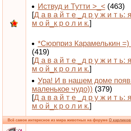
Иствуд и Тутти >_<
(463)
[
Д а в а й т е _д р у ж и т ь: 
м о й_к р о л и к.
]
*Сюрприз Карамелькин =) 
(419)
[
Д а в а й т е _д р у ж и т ь: 
м о й_к р о л и к.
]
Ура! И в нашем доме поя
маленькое чудо))
(379)
[
Д а в а й т е _д р у ж и т ь: 
м о й_к р о л и к.
]
Всё самое интересное из мира животных на форуме
О карликов