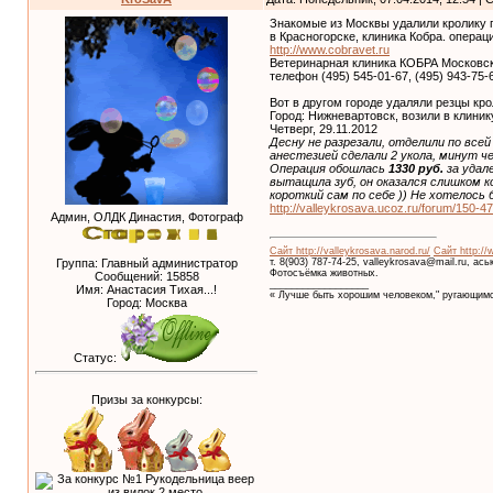
Знакомые из Москвы удалили кролику 
в Красногорске, клиника Кобра. операц
http://www.cobravet.ru
Ветеринарная клиника КОБРА Московска
телефон (495) 545-01-67, (495) 943-75
Вот в другом городе удаляли резцы кро
Город: Нижневартовск, возили в клини
Четверг, 29.11.2012
Десну не разрезали, отделили по всей
анестезией сделали 2 укола, минут ч
Операция обошлась
1330 руб.
за удале
вытащила зуб, он оказался слишком к
короткий сам по себе )) Не хотелось 
http://valleykrosava.ucoz.ru/forum/150-4
Админ, ОЛДК Династия, Фотограф
Сайт http://valleykrosava.narod.ru/
Сайт http://
т. 8(903) 787-74-25, valleykrosava@mail.ru, ас
Группа: Главный администратор
Фотосъёмка животных.
Сообщений:
15858
__________________
Имя: Анастасия Тихая...!
« Лучше быть хорошим человеком," ругающимс
Город: Москва
Статус:
Призы за конкурсы: