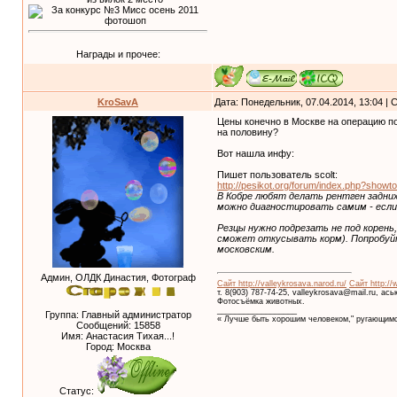
Награды и прочее:
KroSavA
Дата: Понедельник, 07.04.2014, 13:04 |
Цены конечно в Москве на операцию по
на половину?
Вот нашла инфу:
Пишет пользователь scolt:
http://pesikot.org/forum/index.php?show
В Кобре любят делать рентген задних 
можно диагностировать самим - если п
Резцы нужно подрезать не под корень
сможет откусывать корм). Попробуйт
московским.
Админ, ОЛДК Династия, Фотограф
Сайт http://valleykrosava.narod.ru/
Сайт http://
т. 8(903) 787-74-25, valleykrosava@mail.ru, ас
Фотосъёмка животных.
__________________
Группа: Главный администратор
« Лучше быть хорошим человеком," ругающимс
Сообщений:
15858
Имя: Анастасия Тихая...!
Город: Москва
Статус: