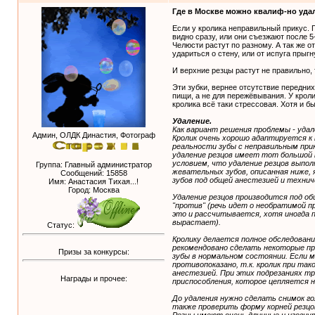
Где в Москве можно квалиф-но уда
Если у кролика неправильный прикус. 
видно сразу, или они съезжают после 5
Челюсти растут по разному. А так же о
удариться о стену, или от испуга прыгн
И верхние резцы растут не правильно, 
Эти зубки, вернее отсутствие передних
пищи, а не для пережёвывания. У кроли
кролика всё таки стрессовая. Хотя и б
Удаление.
Как вариант решения проблемы - удале
Админ, ОЛДК Династия, Фотограф
Кролик очень хорошо адаптируется к 
реальности зубы с неправильным прик
удаление резцов имеет тот большой 
условием, что удаление резцов выпол
Группа: Главный администратор
жевательных зубов, описанная ниже, 
Сообщений:
15858
зубов под общей анестезией и техниче
Имя: Анастасия Тихая...!
Город: Москва
Удаление резцов производится под об
"против" (речь идет о необратимой п
это и рассчитывается, хотя иногда п
вырастает).
Статус:
Кролику делается полное обследован
рекомендовано сделать некоторые пр
Призы за конкурсы:
зубы в нормальном состоянии. Если 
противопоказано, т.к. кролик при та
анестезией. При этих подрезаниях т
Награды и прочее:
приспособления, которое цепляется н
До удаления нужно сделать снимок г
также проверить форму корней резцов