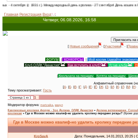
ря (с 1931 г.). Международный день кролика - 27 сентября! День кошек в России - 1 
Главная
Регистрация
Вход
Четверг, 06.08.2026, 16:58
[
Новые сообщения
· |
Участники
· |
Прави
ФОРУМ
|
КОНКУРСЫ
|
Мой кролик (давайте знакомит
Клуб ОЛДК "Династия"
|
Как вступить в клуб?
|
Устав клуба
|
Н
|
Крольчата на продажу
|
Котята на продажу
|
Щенки
Алфавитный справочник (на
[
А
· |
Б
· |
В
· |
Г
· |
Д
· |
Е
· |
Ё
· |
Ж
· |
З
· |
И
· |
К
· |
Л
· |
М
· |
Н
· 
Тему просматривают:
Гость
1
Страница
1
из
1
Модератор форума:
,
martzaika
манул
Карликовые кролики форум - Зоо Долина, ОЛДК Династия
»
Долина ветеринарии. Consult
кроликам
»
Где в Москве можно квалиф-но удалить кролику передние резцы?
(Кроме дор
Где в Москве можно квалиф-но удалить кролику передние р
KroSavA
Дата: Понедельник, 14.01.2013, 20:25 |