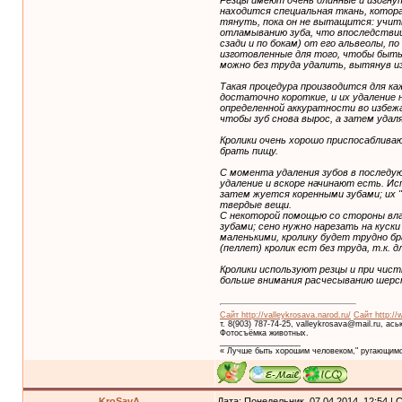
Резцы имеют очень длинные и изогнуты
находится специальная ткань, котора
тянуть, пока он не вытащится: учитыв
отламыванию зуба, что впоследствии
сзади и по бокам) от его альвеолы, п
изготовленные для того, чтобы быть 
можно без труда удалить, вытянув и
Такая процедура производится для ка
достаточно короткие, и их удаление 
определенной аккуратности во избежа
чтобы зуб снова вырос, а затем удал
Кролики очень хорошо приспосаблива
брать пищу.
С момента удаления зубов в последу
удаление и вскоре начинают есть. Ис
затем жуется коренными зубами; их 
твердые вещи.
С некоторой помощью со стороны влад
зубами; сено нужно нарезать на куски
маленькими, кролику будет трудно бр
(пеллет) кролик ест без труда, т.к. 
Кролики используют резцы и при чист
больше внимания расчесыванию шерст
Сайт http://valleykrosava.narod.ru/
Сайт http://
т. 8(903) 787-74-25, valleykrosava@mail.ru, ас
Фотосъёмка животных.
__________________
« Лучше быть хорошим человеком," ругающимс
KroSavA
Дата: Понедельник, 07.04.2014, 12:54 |