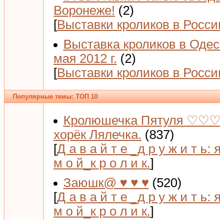
Воронеже!
(2)
[
Выставки кроликов в Росси
Выставка кроликов в Одес
мая 2012 г.
(2)
[
Выставки кроликов в Росси
Популярные темы: ТОП 10
Кролюшечка Пятуля ♡♡♡
хорёк Лялечка.
(837)
[
Д а в а й т е _д р у ж и т ь: 
м о й_к р о л и к.
]
Заюшк@ ♥ ♥ ♥
(520)
[
Д а в а й т е _д р у ж и т ь: 
м о й_к р о л и к.
]