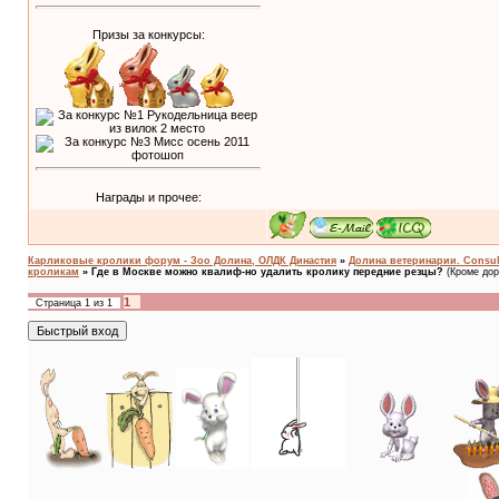
Призы за конкурсы:
Награды и прочее:
Карликовые кролики форум - Зоо Долина, ОЛДК Династия
»
Долина ветеринарии. Consult
кроликам
»
Где в Москве можно квалиф-но удалить кролику передние резцы?
(Кроме дор
1
Страница
1
из
1