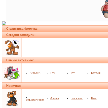
Статистика форума:
Сегодня заходили:
Самые активные:
KroSavA
Пух
Tyri
Брутиш
Новички:
Gagala
granylator
Bars
zefubzenvcbnb