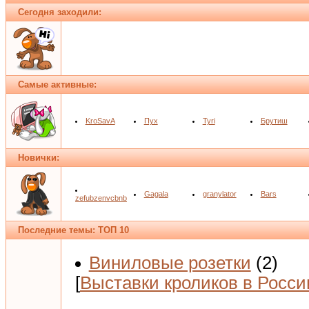
Сегодня заходили:
Самые активные:
KroSavA
Пух
Tyri
Брутиш
Новички:
Gagala
granylator
Bars
zefubzenvcbnb
Последние темы: ТОП 10
Виниловые розетки
(2)
[
Выставки кроликов в Росси