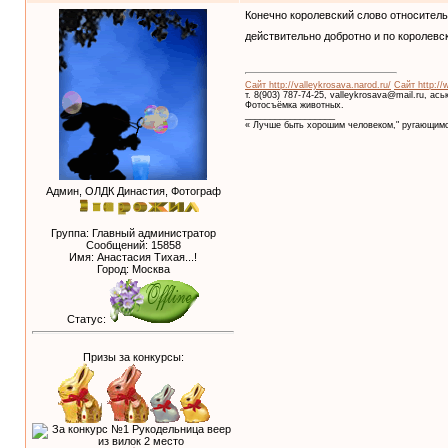
Конечно королевский слово относитель
действительно добротно и по королевс
Сайт http://valleykrosava.narod.ru/
Сайт http://
т. 8(903) 787-74-25, valleykrosava@mail.ru, ас
Фотосъёмка животных.
__________________
« Лучше быть хорошим человеком," ругающимс
Админ, ОЛДК Династия, Фотограф
Группа: Главный администратор
Сообщений:
15858
Имя: Анастасия Тихая...!
Город: Москва
Статус:
Призы за конкурсы: