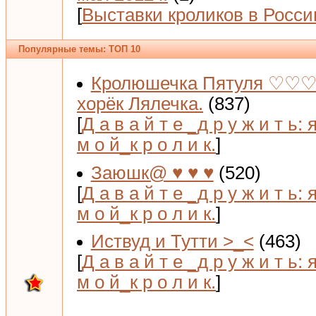
[
Выставки кроликов в Росси
Популярные темы: ТОП 10
Кролюшечка Пятуля ♡♡♡
хорёк Лялечка.
(837)
[
Д а в а й т е _д р у ж и т ь: 
м о й_к р о л и к.
]
Заюшк@ ♥ ♥ ♥
(520)
[
Д а в а й т е _д р у ж и т ь: 
м о й_к р о л и к.
]
Иствуд и Тутти >_<
(463)
[
Д а в а й т е _д р у ж и т ь: 
м о й_к р о л и к.
]