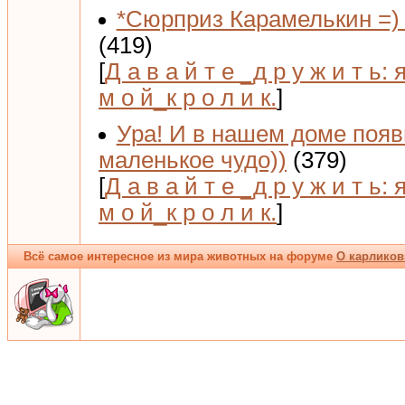
*Сюрприз Карамелькин =) 
(419)
[
Д а в а й т е _д р у ж и т ь: 
м о й_к р о л и к.
]
Ура! И в нашем доме поя
маленькое чудо))
(379)
[
Д а в а й т е _д р у ж и т ь: 
м о й_к р о л и к.
]
Всё самое интересное из мира животных на форуме
О карликов