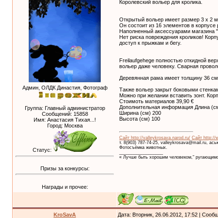
Королевский вольер для кролика.
Открытый вольер имеет размер 3 х 2 м 
Он состоит из 16 элементов в корпусе 
Наполненный аксессуарами магазина "п
Нет риска повреждения кроликов! Корп
доступ к прыжкам и бегу.
Freilaufgehege полностью откидной ве
вольер даже человеку. Сварная провол
Деревянная рама имеет толщину 36 см.
Админ, ОЛДК Династия, Фотограф
Также вольер закрыт боковыми стенкам
Можно при желании вставить зонт. Кор
Стоимоть материалов 39,90 €
Дополнительная информация Длина (см
Группа: Главный администратор
Ширина (см) 200
Сообщений:
15858
Высота (см) 100
Имя: Анастасия Тихая...!
Город: Москва
Сайт http://valleykrosava.narod.ru/
Сайт http://
т. 8(903) 787-74-25, valleykrosava@mail.ru, ас
Фотосъёмка животных.
Статус:
__________________
« Лучше быть хорошим человеком," ругающимс
Призы за конкурсы:
Награды и прочее:
KroSavA
Дата: Вторник, 26.06.2012, 17:52 | Соо