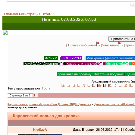
Всемирный де
Главная
Регистрация
Вход
Пятница, 07.08.2026, 07:53
[
Новые сообщения
· |
Участники
· |
Прави
ФОРУМ
|
КОНКУРСЫ
|
Мой кролик (давайте знакомит
Клуб ОЛДК "Династия"
|
Как вступить в клуб?
|
Устав клуба
|
Н
|
Крольчата на продажу
|
Котята на продажу
|
Щенки
Алфавитный справочник (на
[
А
· |
Б
· |
В
· |
Г
· |
Д
· |
Е
· |
Ё
· |
Ж
· |
З
· |
И
· |
К
· |
Л
· |
М
· |
Н
· 
Тему просматривают:
Гость
1
Страница
1
из
1
Карликовые кролики форум - Зоо Долина, ОЛДК Династия
»
Долина кроликов. All about 
вольер для кролика.
Королевский вольер для кролика.
KroSavA
Дата: Вторник, 26.06.2012, 17:41 | Соо