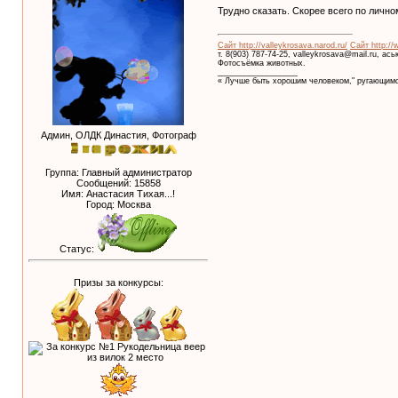
Трудно сказать. Скорее всего по лично
Сайт http://valleykrosava.narod.ru/
Сайт http://
т. 8(903) 787-74-25, valleykrosava@mail.ru, ас
Фотосъёмка животных.
__________________
« Лучше быть хорошим человеком," ругающимс
Админ, ОЛДК Династия, Фотограф
Группа: Главный администратор
Сообщений:
15858
Имя: Анастасия Тихая...!
Город: Москва
Статус:
Призы за конкурсы: