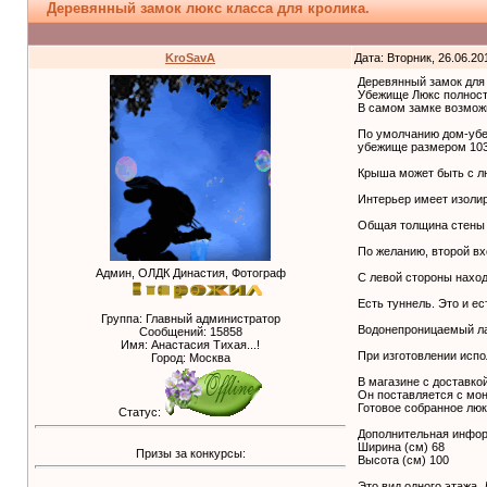
Деревянный замок люкс класса для кролика.
KroSavA
Дата: Вторник, 26.06.20
Деревянный замок для 
Убежище Люкс полность
В самом замке возможн
По умолчанию дом-уб
убежище размером 103 
Крыша может быть с л
Интерьер имеет изоли
Общая толщина стены с
По желанию, второй вх
Админ, ОЛДК Династия, Фотограф
С левой стороны наход
Есть туннель. Это и е
Группа: Главный администратор
Водонепроницаемый л
Сообщений:
15858
Имя: Анастасия Тихая...!
При изготовлении испо
Город: Москва
В магазине с доставкой
Он поставляется с мо
Готовое собранное люк
Статус:
Дополнительная инфор
Ширина (см) 68
Призы за конкурсы:
Высота (см) 100
Это вид одного этажа.