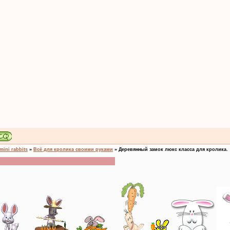
mini rabbits
»
Всё для кролика своими руками
»
Деревянный замок люкс класса для кролика.