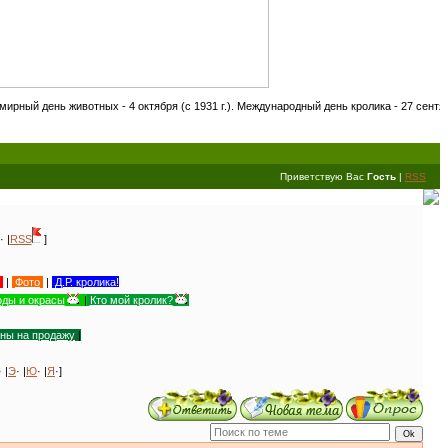
ивотных - 4 октября (с 1931 г.). Международный день кролика - 27 сентября! День ко
Приветствую Вас
Гость
|
RSS
· |
RSS
]
|
Фото
|
Д.Р. кролика!
ды и окрасы
|
Кто мой кролик?
уны на продажу
|
· |
Э
· |
Ю
· |
Я
·]