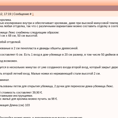
12, 17:19 | Сообщение #
1
кролика.
ю изолировано внутри и обеспечивает кроликам, даже при высокой минусовой темпер
а любая оттделка, так что с различными вариантами можно составить отделку в соот
ежище Люкс снабжены следующим образом:
см х 68 см, 50 см высотой.
юбой оттделкой.
рованые в 2 см пенопласта и дважды обшиты древесиной.
оставляет 6 см. Есть 1 вход в дом-убежище в 20 см размер, в том числе 50 дюймов в
од возможен.
ится в нескольких минутах от уже созданного входа второй вход, который закрыт дере
сть второй летний вход. Малые ножки из нержавеющей стали высотой 2 см.
аминат.
льзованы петли для открытия убежища, 2 ручки для переноски дома-убежища Люкс.
 стоимость составляет 39,90 €.
нтажными инструкциями.
с жильё для кролика можно пучить за 98 €.
мация Длина (см) 103
 Достройка может иметь и дополнительные входы и изоляцию.