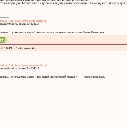
этажа веранды. Может быть сделано как для самого кролика, так и служить полкой для 
rod.ru/
Сайт http://www.home-rabbit.ru/
krosava@mail.ru, аська:304334314
веком," ругающимся матом", чем тихой, воспитанной тварью ». — Фаина Раневская.
12, 18:43 | Сообщение #
2
rod.ru/
Сайт http://www.home-rabbit.ru/
krosava@mail.ru, аська:304334314
веком," ругающимся матом", чем тихой, воспитанной тварью ». — Фаина Раневская.