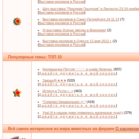
[
Выставки кроликов в России
]
Шоу-выставка "Праздник Грызунов" в Ленэкспо 23-24 ноябр
[
Выставки кроликов в России
]
Выставка кроликов в Санкт-Петербурге 24.11.13
(7)
[
Выставки кроликов в России
]
IX выставка Усатые звёзды в Воронеже!
(2)
[
Выставки кроликов в России
]
Выставка кроликов в Одессе 12 мая 2012 г.
(2)
[
Выставки кроликов в России
]
Популярные темы: ТОП 10
Кролюшечка Пятуля ♡♡♡ и хорёк Лялечка.
(837)
[
Д а в а й т е _д р у ж и т ь: я _и_ м о й_к р о л и к.
]
Заюшк@ ♥ ♥ ♥
(520)
[
Д а в а й т е _д р у ж и т ь: я _и_ м о й_к р о л и к.
]
Иствуд и Тутти >_<
(463)
[
Д а в а й т е _д р у ж и т ь: я _и_ м о й_к р о л и к.
]
*Сюрприз Карамелькин =) *
(419)
[
Д а в а й т е _д р у ж и т ь: я _и_ м о й_к р о л и к.
]
Ура! И в нашем доме появилось маленькое чудо))
(379)
[
Д а в а й т е _д р у ж и т ь: я _и_ м о й_к р о л и к.
]
Всё самое интересное из мира животных на форуме
О карликов