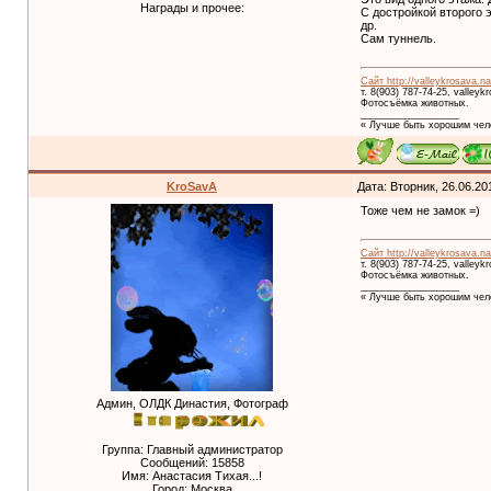
Награды и прочее:
С достройкой второго 
др.
Сам туннель.
Сайт http://valleykrosava.na
т. 8(903) 787-74-25, valley
Фотосъёмка животных.
__________________
« Лучше быть хорошим чело
KroSavA
Дата: Вторник, 26.06.20
Тоже чем не замок =)
Сайт http://valleykrosava.na
т. 8(903) 787-74-25, valley
Фотосъёмка животных.
__________________
« Лучше быть хорошим чело
Админ, ОЛДК Династия, Фотограф
Группа: Главный администратор
Сообщений:
15858
Имя: Анастасия Тихая...!
Город: Москва