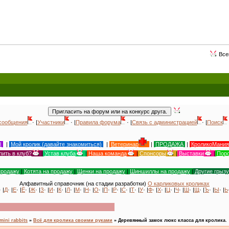
Всемирный день ж
сообщения
· |
Участники
· |
Правила форума
· |
Связь с администрацией
· |
Поиск
Ы
|
Мой кролик (давайте знакомиться)
|
Ветеринар
|
ПРОДАЖА
|
КроликоМания
пить в клуб?
|
Устав клуба
|
Наша команда
|
Спонсоры
|
Выставки
|
Поро
продажу
|
Котята на продажу
|
Щенки на продажу
|
Шиншиллы на продажу
|
Другие грыз
Алфавитный справочник (на стадии разработки)
О карликовых кроликах
· |
Д
· |
Е
· |
Ё
· |
Ж
· |
З
· |
И
· |
К
· |
Л
· |
М
· |
Н
· |
О
· |
П
· |
Р
· |
С
· |
Т
· |
У
· |
Ф
· |
Х
· |
Ц
· |
Ч
· |
Ш
· |
Щ
· |
Ъ
· |
Ы
· |
Ь
mini rabbits
»
Всё для кролика своими руками
»
Деревянный замок люкс класса для кролика.