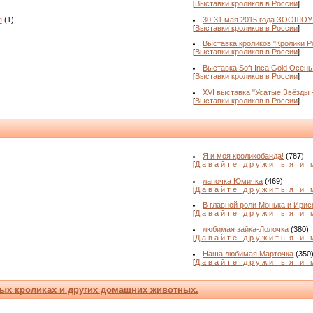
[
Выставки кроликов в России
]
я
(1)
30-31 мая 2015 года ЗООШОУ
[
Выставки кроликов в России
]
Выставка кроликов "Кролики Ро
[
Выставки кроликов в России
]
Выставка Soft Inca Gold Осень
[
Выставки кроликов в России
]
XVI выставка "Усатые Звёзды 
[
Выставки кроликов в России
]
Я и моя кроликобанда!
(787)
[
Д а в а й т е _д р у ж и т ь: я _и_ 
лапочка Юмичка
(469)
[
Д а в а й т е _д р у ж и т ь: я _и_ 
В главной роли Монька и Ириск
[
Д а в а й т е _д р у ж и т ь: я _и_ 
любимая зайка-Лолочка
(380)
[
Д а в а й т е _д р у ж и т ь: я _и_ 
Наша любимая Марточка
(350
[
Д а в а й т е _д р у ж и т ь: я _и_ 
ых кроликах и других домашних животных.