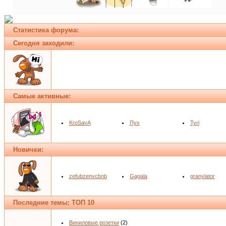
Статистика форума:
Сегодня заходили:
Самые активные:
KroSavA
Пух
Tyri
Новички:
zefubzenvcbnb
Gagala
granylator
Последние темы: ТОП 10
Виниловые розетки
(2)