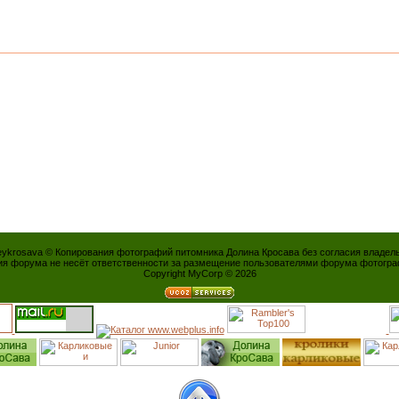
leykrosava © Копирования фотографий питомника Долина Кросава без согласия владел
я форума не несёт ответственности за размещение пользователями форума фотогра
Copyright MyCorp © 2026