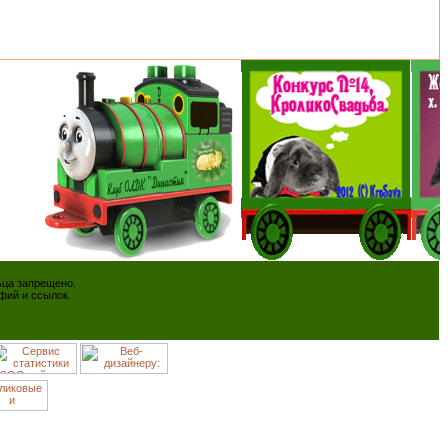
ьца запрещено.
фий и ссылок.