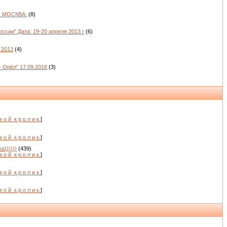
. МОСКВА.
(8)
ссии" Дата: 19-20 апреля 2013 г
(6)
 2013
(4)
- Орёл" 17.09.2016
(3)
м о й_к р о л и к.
]
м о й_к р о л и к.
]
а))))))
(439)
м о й_к р о л и к.
]
м о й_к р о л и к.
]
)
м о й_к р о л и к.
]