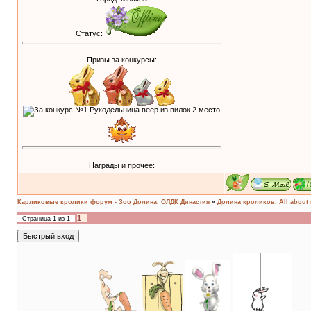
Статус:
Призы за конкурсы:
Награды и прочее:
Карликовые кролики форум - Зоо Долина, ОЛДК Династия
»
Долина кроликов. All about 
1
Страница
1
из
1