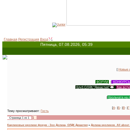
Главная
Регистрация
Вход
Пятница, 07.08.2026, 05:39
[
Новые 
ФОРУМ
|
КОНКУРС
Клуб ОЛДК "Династия"
|
Как всту
|
Крольчата на 
[
А
· |
Б
· |
В
· |
Г
Тему просматривают:
Гость
1
Страница
1
из
1
Карликовые кролики форум - Зоо Долина, ОЛДК Династия
»
Долина кроликов. All about 