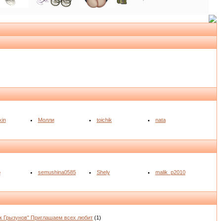
kin
Молли
toichik
nata
o
semushina0585
Shely
malik_p2010
к Грызунов" Приглашаем всех любит
(1)