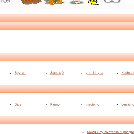
Брутиш
Заюшк@
y_u_l_i_y_a
Kashtan
Bars
Pannon
mautomd
benjaim
XXXVI шоу-выставка "Праздни