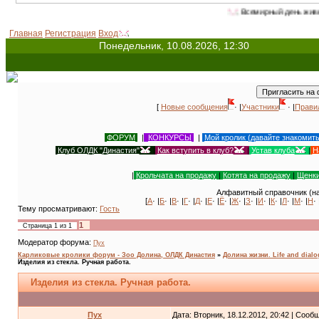
Всемирный день животных - 4 октября (с 1931 
Главная
Регистрация
Вход
Понедельник, 10.08.2026, 12:30
[
Новые сообщения
· |
Участники
· |
Прави
ФОРУМ
|
КОНКУРСЫ
|
Мой кролик (давайте знакомит
Клуб ОЛДК "Династия"
|
Как вступить в клуб?
|
Устав клуба
|
Н
|
Крольчата на продажу
|
Котята на продажу
|
Щенки
Алфавитный справочник (на
[
А
· |
Б
· |
В
· |
Г
· |
Д
· |
Е
· |
Ё
· |
Ж
· |
З
· |
И
· |
К
· |
Л
· |
М
· |
Н
· 
Тему просматривают:
Гость
1
Страница
1
из
1
Модератор форума:
Пух
Карликовые кролики форум - Зоо Долина, ОЛДК Династия
»
Долина жизни. Life and dial
Изделия из стекла. Ручная работа.
Изделия из стекла. Ручная работа.
Пух
Дата: Вторник, 18.12.2012, 20:42 | Соо