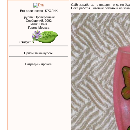
Сайт заработает с января, тогда же буд
Пока работы. Готовые работы и на зак
Его величество -КРОЛИК
Группа: Проверенные
Сообщений:
2092
Имя: Юлия
Город: Москва
Статус:
Призы за конкурсы:
Награды и прочее: