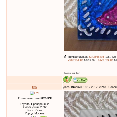
Прикрепления:
8343566.jpg
(186.7 Kb)
7986483.jpg
·
5127759.jpg
(252.6 Kb)
(2
Ко мне на Ты!
Пух
Дата: Вторник, 18.12.2012, 20:48 | Соо
Его величество -КРОЛИК
Группа: Проверенные
Сообщений:
2092
Имя: Юлия
Город: Москва