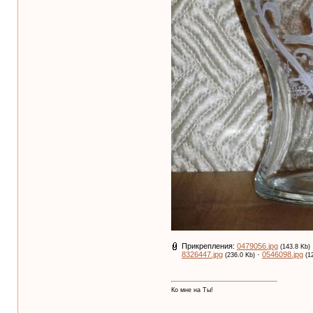
Прикрепления:
0479056.jpg
(143.8 Kb)
8326447.jpg
·
0546098.jpg
(236.0 Kb)
(1
Ко мне на Ты!