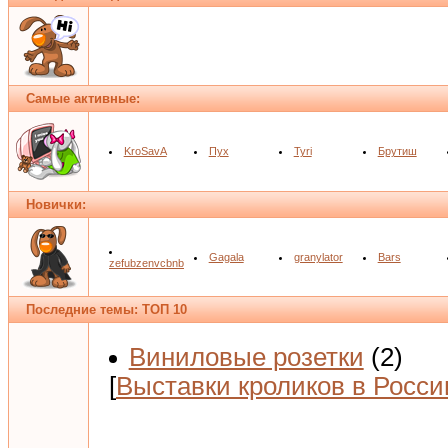
Самые активные:
KroSavA
Пух
Tyri
Брутиш
Новички:
Gagala
granylator
Bars
zefubzenvcbnb
Последние темы: ТОП 10
Виниловые розетки
(2)
[
Выставки кроликов в Росси