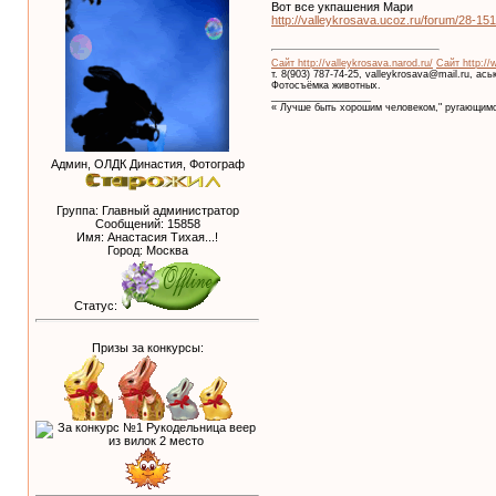
Вот все укпашения Мари
http://valleykrosava.ucoz.ru/forum/28-1
Сайт http://valleykrosava.narod.ru/
Сайт http://
т. 8(903) 787-74-25, valleykrosava@mail.ru, ас
Фотосъёмка животных.
__________________
« Лучше быть хорошим человеком," ругающимс
Админ, ОЛДК Династия, Фотограф
Группа: Главный администратор
Сообщений:
15858
Имя: Анастасия Тихая...!
Город: Москва
Статус:
Призы за конкурсы: