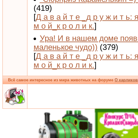
(419)
[
Д а в а й т е _д р у ж и т ь: 
м о й_к р о л и к.
]
Ура! И в нашем доме поя
маленькое чудо))
(379)
[
Д а в а й т е _д р у ж и т ь: 
м о й_к р о л и к.
]
Всё самое интересное из мира животных на форуме
О карликов