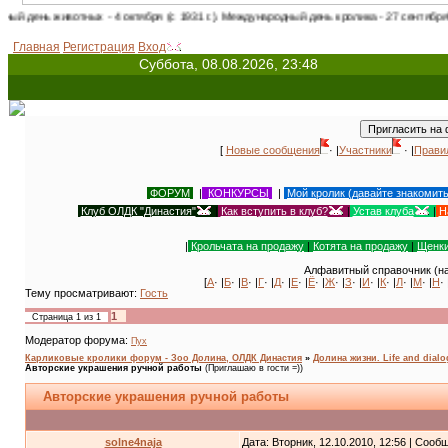
отных - 4 октября (с 1931 г.). Международный день кролика - 27 сентября! День коше
Главная
Регистрация
Вход
Суббота, 08.08.2026, 23:48
[
Новые сообщения
· |
Участники
· |
Прави
ФОРУМ
|
КОНКУРСЫ
|
Мой кролик (давайте знакомит
Клуб ОЛДК "Династия"
|
Как вступить в клуб?
|
Устав клуба
|
Н
|
Крольчата на продажу
|
Котята на продажу
|
Щенки
Алфавитный справочник (на
[
А
· |
Б
· |
В
· |
Г
· |
Д
· |
Е
· |
Ё
· |
Ж
· |
З
· |
И
· |
К
· |
Л
· |
М
· |
Н
· 
Тему просматривают:
Гость
1
Страница
1
из
1
Модератор форума:
Пух
Карликовые кролики форум - Зоо Долина, ОЛДК Династия
»
Долина жизни. Life and dial
Авторские украшения ручной работы
(Приглашаю в гости =))
Авторские украшения ручной работы
solne4naja
Дата: Вторник, 12.10.2010, 12:56 | Соо