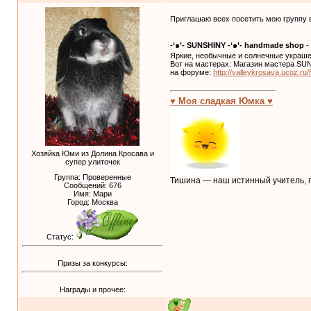
Приглашаю всех посетить мою группу 
-‘๑’- SUNSHINY -‘๑’- handmade shoр
-
Яркие, необычные и солнечные украше
Вот на мастерах: Магазин мастера 
на форуме:
http://valleykrosava.ucoz.r
♥ Моя сладкая Юмка ♥
Хозяйка Юми из Долина Кросава и
супер улиточек
Группа: Проверенные
Тишина — наш истинный учитель, п
Сообщений:
676
Имя: Мари
Город: Москва
Статус:
Призы за конкурсы:
Награды и прочее: