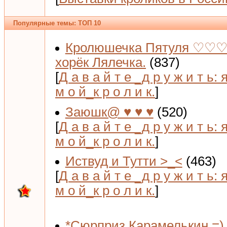
Популярные темы: ТОП 10
Кролюшечка Пятуля ♡♡♡
хорёк Лялечка.
(837)
[
Д а в а й т е _д р у ж и т ь: 
м о й_к р о л и к.
]
Заюшк@ ♥ ♥ ♥
(520)
[
Д а в а й т е _д р у ж и т ь: 
м о й_к р о л и к.
]
Иствуд и Тутти >_<
(463)
[
Д а в а й т е _д р у ж и т ь: 
м о й_к р о л и к.
]
*Сюрприз Карамелькин =) 