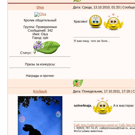
Olya
Дата: Среда, 13.10.2010, 01:33 | Сообщ
Кролик общительный
Красиво!
Группа: Проверенные
Сообщений:
342
Имя: Olya
Город: spb
Я вам пишу, чего же боле...
Статус:
Призы за конкурсы:
Награды и прочее:
KroSavA
Дата: Понедельник, 17.10.2011, 17:18 |
solne4naja
,
А в мастерах 
Сайт http://valleykrosava.narod.ru/
Сайт http://
т. 8(903) 787-74-25, valleykrosava@mail.ru, ас
Фотосъёмка животных.
__________________