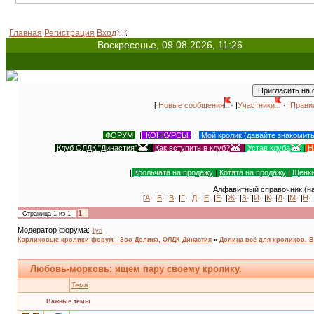
Главная
Регистрация
Вход
Воскресенье, 09.08.2026, 11:26
[
Новые сообщения
· |
Участники
· |
Прави
ФОРУМ
|
КОНКУРСЫ
|
Мой кролик (давайте знакомит
Клуб ОЛДК "Династия"
|
Как вступить в клуб?
|
Устав клуба
|
Н
|
Крольчата на продажу
|
Котята на продажу
|
Щенки
Алфавитный справочник (на
[
А
· |
Б
· |
В
· |
Г
· |
Д
· |
Е
· |
Ё
· |
Ж
· |
З
· |
И
· |
К
· |
Л
· |
М
· |
Н
· 
1
Страница
1
из
1
Модератор форума:
Tyri
Карликовые кролики форум - Зоо Долина, ОЛДК Династия
»
Долина всё для кроликов. Bu
Любовь-морковь: ищем пару своему кролику.
Тема
Важные темы