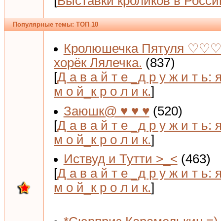
[
Выставки кроликов в Росси
Популярные темы: ТОП 10
Кролюшечка Пятуля ♡♡♡
хорёк Лялечка.
(837)
[
Д а в а й т е _д р у ж и т ь: 
м о й_к р о л и к.
]
Заюшк@ ♥ ♥ ♥
(520)
[
Д а в а й т е _д р у ж и т ь: 
м о й_к р о л и к.
]
Иствуд и Тутти >_<
(463)
[
Д а в а й т е _д р у ж и т ь: 
м о й_к р о л и к.
]