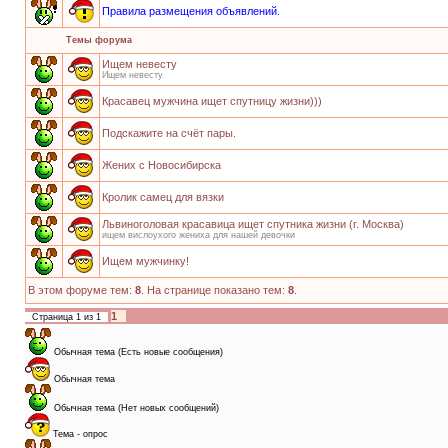
Правила размещения объявлений.
Темы форума
Ищем невесту
Ищем невесту
Красавец мужчина ищет спутницу жизни)))
Подскажите на счёт пары.
Жених с Новосибирска
Кролик самец для вязки
Львиноголовая красавица ищет спутника жизни (г. Москва)
ищем вислоухого жениха для нашей девочки
Ищем мужчинку!
В этом форуме тем:
8
. На странице показано тем:
8
.
1
Страница
1
из
1
Обычная тема (Есть новые сообщения)
Обычная тема
Обычная тема (Нет новых сообщений)
Тема - опрос