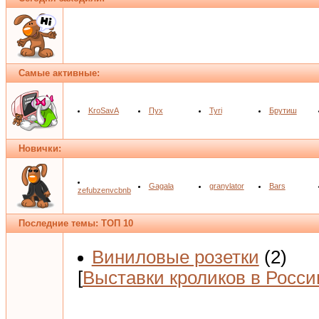
Самые активные:
KroSavA
Пух
Tyri
Брутиш
Новички:
Gagala
granylator
Bars
zefubzenvcbnb
Последние темы: ТОП 10
Виниловые розетки
(2)
[
Выставки кроликов в Росси