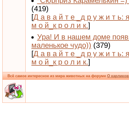
*Сюрприз Карамелькин =) 
(419)
[
Д а в а й т е _д р у ж и т ь: 
м о й_к р о л и к.
]
Ура! И в нашем доме поя
маленькое чудо))
(379)
[
Д а в а й т е _д р у ж и т ь: 
м о й_к р о л и к.
]
Всё самое интересное из мира животных на форуме
О карликов