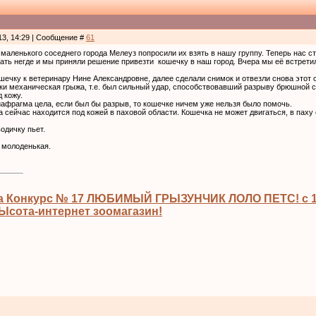
13, 14:29 | Сообщение #
61
маленького соседнего города Мелеуз попросили их взять в нашу группу. Теперь нас с
ть негде и мы приняли решение привезти кошечку в наш город. Вчера мы её встрети
ечку к ветеринару Нине Александровне, далее сделали снимок и отвезли снова этот с
чки механическая грыжа, т.е. был сильный удар, способствовавший разрыву брюшной с
 кожу.
иафрагма цела, если был бы разрыв, то кошечке ничем уже нельзя было помочь.
сейчас находится под кожей в паховой области. Кошечка не может двигаться, в паху 
водичку пьет.
 молоденькая.
а Конкурс № 17 ЛЮБИМЫЙ ГРЫЗУНЧИК ЛОЛО ПЕТС! с 13
сота-интернет зоомагазин!