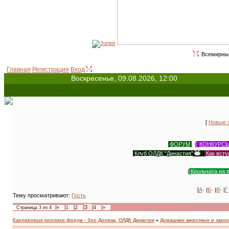
Всемирный день животных - 
Главная
Регистрация
Вход
Воскресенье, 09.08.2026, 12:00
[
Новые 
ФОРУМ
|
КОНКУРС
Клуб ОЛДК "Династия"
|
Как всту
|
Крольчата на 
[
А
· |
Б
· |
В
· |
Г
Тему просматривают:
Гость
3
Страница
3
из
4
«
1
2
4
»
Карликовые кролики форум - Зоо Долина, ОЛДК Династия
»
Домашние животные и зако