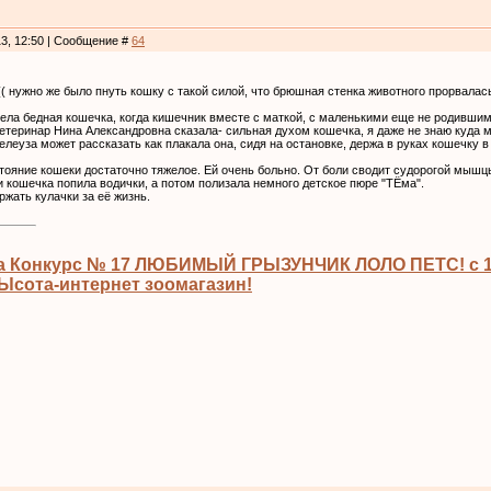
13, 12:50 | Сообщение #
64
(( нужно же было пнуть кошку с такой силой, что брюшная стенка животного прорвала
ела бедная кошечка, когда кишечник вместе с маткой, с маленькими еще не родившимис
теринар Нина Александровна сказала- сильная духом кошечка, я даже не знаю куда м
 Мелеуза может рассказать как плакала она, сидя на остановке, держа в руках кошечку
ояние кошеки достаточно тяжелое. Ей очень больно. От боли сводит судорогой мышц
 кошечка попила водички, а потом полизала немного детское пюре "ТЁма".
ржать кулачки за её жизнь.
а Конкурс № 17 ЛЮБИМЫЙ ГРЫЗУНЧИК ЛОЛО ПЕТС! с 13
сота-интернет зоомагазин!