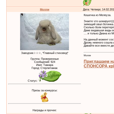
Молли
Дата: Четверг, 14.02.20
Кошечка из Мелеуза.
Знаете что шокирует((
зияющий овал ботинка.
Сколько боли перетерп
Даже видавшая виды ве
.... и только Диана из
На данный момент сост
Дрожь немного сошла и
Давайте все вместе де
Заводчик☆☆☆, *Главный стиховед*
Молли
Группа: Проверенные
Приглашаем н
Сообщений:
924
Имя: Тамара
СПОНСОРА крЫ
Город: Стерлитамак
Статус:
Призы за конкурсы:
Награды и прочее: