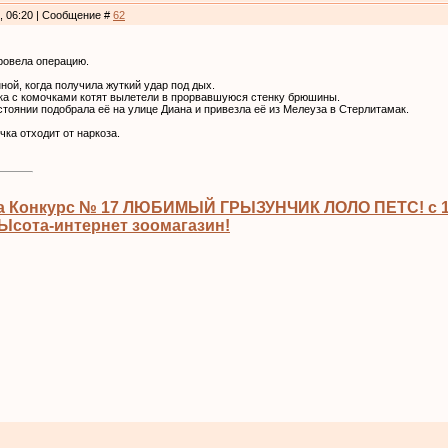
3, 06:20 | Сообщение #
62
ровела операцию.
ой, когда получила жуткий удар под дых.
ка с комочками котят вылетели в прорвавшуюся стенку брюшины.
стоянии подобрала её на улице Диана и привезла её из Мелеуза в Стерлитамак.
ка отходит от наркоза.
а Конкурс № 17 ЛЮБИМЫЙ ГРЫЗУНЧИК ЛОЛО ПЕТС! с 13
сота-интернет зоомагазин!