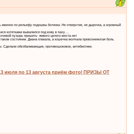
сь именно по рельефу подошвы ботинка. Не отверстие, не дырочка, а огромный
я котятками вывалился под кожу в паху.....
очевой пузырь пришить- живого целого места нет
 в таком состоянии. Диана плакала, а кошечка молчала превознемогая боль.
ы. Сделали обезбаливающие, противошоковое, антибиотики.
 июля по 13 августа приём фото! ПРИЗЫ ОТ