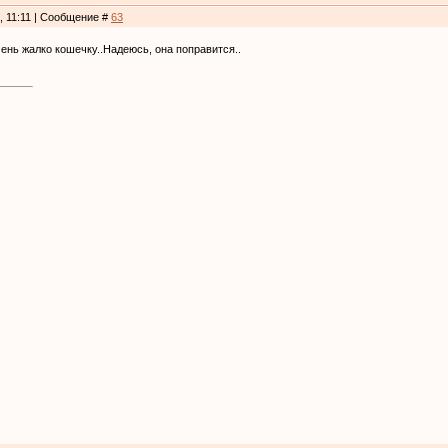
, 11:11 | Сообщение #
63
нь жалко кошечку..Надеюсь, она поправится..