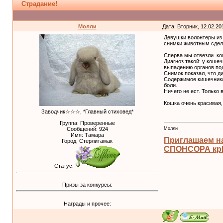
Страдание!
Молли
Дата: Вторник, 12.02.20
Девушки волонтеры из 
снимки животным сдела
Сперва мы отвезли кош
Диагноз такой: у коше
выпадению органов под
Снимок показал, что д
Содержимое кишечника 
боли.
Ничего не ест. Только 
Кошка очень красивая,
Заводчик☆☆☆, *Главный стиховед*
Группа: Проверенные
Молли
Сообщений:
924
Имя: Тамара
Приглашаем н
Город: Стерлитамак
СПОНСОРА крЫ
Статус:
Призы за конкурсы:
Награды и прочее: