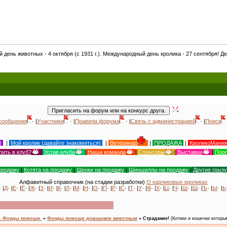
4 октября (с 1931 г.). Международный день кролика - 27 сентября! День кошек в Росс
сообщения
· |
Участники
· |
Правила форума
· |
Связь с администрацией
· |
Поиск
Ы
|
Мой кролик (давайте знакомиться)
|
Ветеринар
|
ПРОДАЖА
|
КроликоМания
пить в клуб?
|
Устав клуба
|
Наша команда
|
Спонсоры
|
Выставки
|
Поро
продажу
|
Котята на продажу
|
Щенки на продажу
|
Шиншиллы на продажу
|
Другие грыз
Алфавитный справочник (на стадии разработки)
О карликовых кроликах
· |
Д
· |
Е
· |
Ё
· |
Ж
· |
З
· |
И
· |
К
· |
Л
· |
М
· |
Н
· |
О
· |
П
· |
Р
· |
С
· |
Т
· |
У
· |
Ф
· |
Х
· |
Ц
· |
Ч
· |
Ш
· |
Щ
· |
Ъ
· |
Ы
· |
Ь
н. Фонды помощи.
»
Фонды помощи домашним животным
»
Страдание!
(Котики и кошечки которы