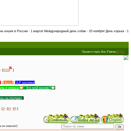
ии - 1 марта! Международный день собак - 20 ноября! День хорька - 18 сентября! Меж
Приветствую Вас
Гость
|
RSS
· |
RSS
]
|
Фото
|
Д.Р. кролика!
ды и окрасы
|
Кто мой кролик?
уны на продажу
|
· |
Э
· |
Ю
· |
Я
·]
м не повезло!)