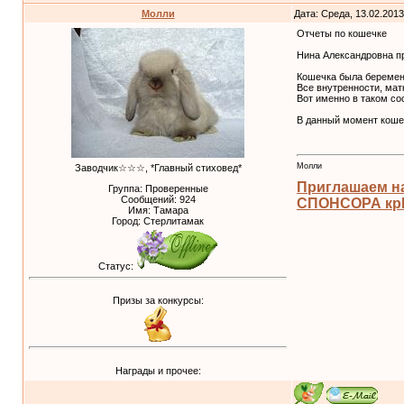
Молли
Дата: Среда, 13.02.201
Отчеты по кошечке
Нина Александровна п
Кошечка была беременн
Все внутренности, мат
Вот именно в таком со
В данный момент кошеч
Молли
Заводчик☆☆☆, *Главный стиховед*
Приглашаем н
Группа: Проверенные
Сообщений:
924
СПОНСОРА крЫ
Имя: Тамара
Город: Стерлитамак
Статус:
Призы за конкурсы:
Награды и прочее: