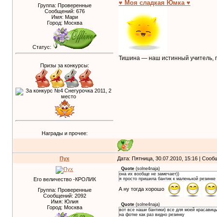
♥ Моя сладкая Юмка ♥
Группа: Проверенные
Сообщений:
676
Имя: Мари
Город: Москва
Статус:
Тишина — наш истинный учитель, п
Призы за конкурсы:
Награды и прочее:
Пух
Дата: Пятница, 30.07.2010, 15:16 | Соо
Quote
(
solne4naja
)
она их вообще не замечает))
Его величество -КРОЛИК
я просто пришила бантик к маленькой резинке 
А ну тогда хорошо
Группа: Проверенные
Сообщений:
2092
Имя: Юлия
Quote
(
solne4naja
)
Город: Москва
вот все наши бантики) все для моей красавицы
на фотке как раз видно резинку