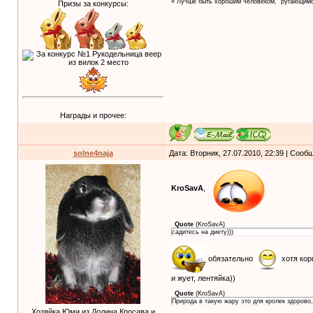
« Лучше быть хорошим человеком," ругающимс
Призы за конкурсы:
Награды и прочее:
solne4naja
Дата: Вторник, 27.07.2010, 22:39 | Соо
KroSavA
,
Quote
(
KroSavA
)
садитесь на диету)))
обязательно
хотя кор
и жует, лентяйка))
Quote
(
KroSavA
)
Природа в такую жару это для кролек здорово,
Хозяйка Юми из Долина Кросава и