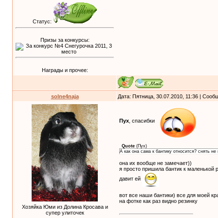
Статус:
Призы за конкурсы:
Награды и прочее:
solne4naja
Дата: Пятница, 30.07.2010, 11:36 | Соо
Пух
, спасибки
Quote
(
Пух
)
А как она сама к бантику относится? снять не
она их вообще не замечает))
я просто пришила бантик к маленькой р
давит ей
вот все наши бантики) все для моей кр
на фотке как раз видно резинку
Хозяйка Юми из Долина Кросава и
супер улиточек