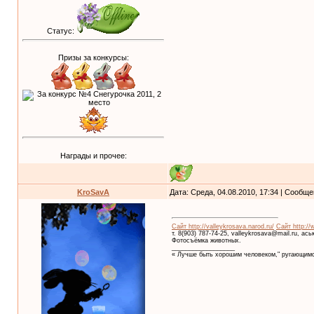
Статус:
Призы за конкурсы:
Награды и прочее:
KroSavA
Дата: Среда, 04.08.2010, 17:34 | Сообщ
Сайт http://valleykrosava.narod.ru/
Сайт http://
т. 8(903) 787-74-25, valleykrosava@mail.ru, ас
Фотосъёмка животных.
__________________
« Лучше быть хорошим человеком," ругающимс