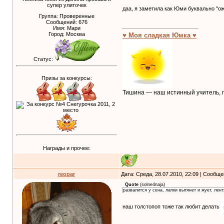
супер улиточек
даа, я заметила как Юми буквально "ож
Группа: Проверенные
Сообщений:
676
Имя: Мари
Город: Москва
♥ Моя сладкая Юмка ♥
Статус:
Призы за конкурсы:
Тишина — наш истинный учитель, п
Награды и прочее:
reopar
Дата: Среда, 28.07.2010, 22:09 | Сообщ
Quote
(
solne4naja
)
развалится у сена, лапки вытянет и жует, лент
наш толстопоп тоже так любит делать