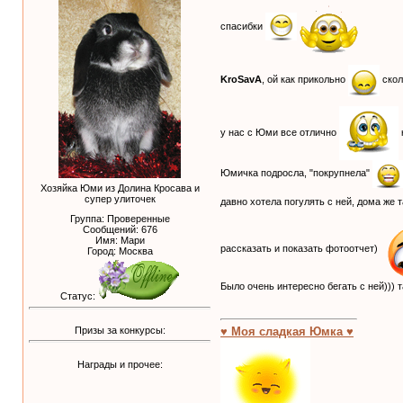
спасибки
KroSavA
, ой как прикольно
скол
у нас с Юми все отлично
Юмичка подросла, "покрупнела"
Хозяйка Юми из Долина Кросава и
супер улиточек
давно хотела погулять с ней, дома же 
Группа: Проверенные
Сообщений:
676
Имя: Мари
рассказать и показать фотоотчет)
Город: Москва
Было очень интересно бегать с ней)))
Статус:
Призы за конкурсы:
♥ Моя сладкая Юмка ♥
Награды и прочее: