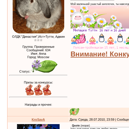
Мой маленький ушастый ангелочек, ты навсегд
ОЛДК "Династия",Ист+Тутти, Админ
☆☆☆
Группа: Проверенные
Сообщений:
634
Внимание! Конку
Имя: Anna
Город: Moscow
Статус:
Призы за конкурсы:
Награды и прочее:
KroSavA
Дата: Среда, 28.07.2010, 23:59 | Сообщ
Quote
(
reopar
)
наш толстопоп тоже так любит делать