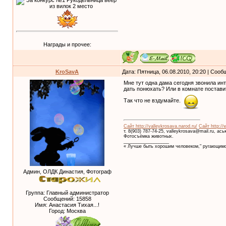
Награды и прочее:
KroSavA
Дата: Пятница, 06.08.2010, 20:20 | Соо
Мне тут одна дама сегодня звонила ин
дать понюхать? Или в комнате постав
Так что не вздумайте.
Сайт http://valleykrosava.narod.ru/
Сайт http://
т. 8(903) 787-74-25, valleykrosava@mail.ru, ас
Фотосъёмка животных.
__________________
« Лучше быть хорошим человеком," ругающимс
Админ, ОЛДК Династия, Фотограф
Группа: Главный администратор
Сообщений:
15858
Имя: Анастасия Тихая...!
Город: Москва