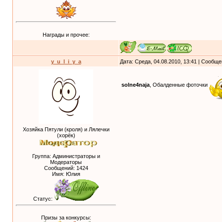
Награды и прочее:
y_u_l_i_y_a
Дата: Среда, 04.08.2010, 13:41 | Сообщ
solne4naja
, Обалденные фоточки
Хозяйка Пятули (кроля) и Лялечки
(хорёк)
Группа: Администраторы и
Модераторы
Сообщений:
1424
Имя: Юлия
Статус:
Призы за конкурсы: