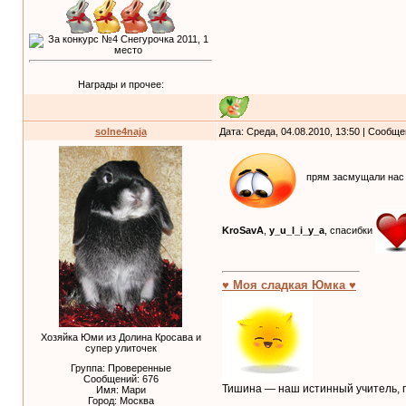
Награды и прочее:
solne4naja
Дата: Среда, 04.08.2010, 13:50 | Сообщ
прям засмущали нас
KroSavA
,
y_u_l_i_y_a
, спасибки
♥ Моя сладкая Юмка ♥
Хозяйка Юми из Долина Кросава и
супер улиточек
Группа: Проверенные
Сообщений:
676
Тишина — наш истинный учитель, п
Имя: Мари
Город: Москва