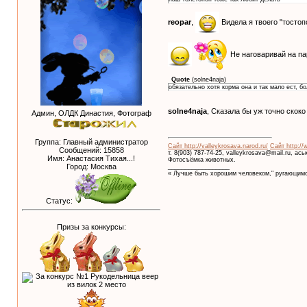
reopar
,
Видела я твоего "тосто
Не наговаривай на п
Quote
(
solne4naja
)
обязательно хотя корма она и так мало ест, б
solne4naja
, Сказала бы уж точно скок
Админ, ОЛДК Династия, Фотограф
Группа: Главный администратор
Сайт http://valleykrosava.narod.ru/
Сайт http://
Сообщений:
15858
т. 8(903) 787-74-25, valleykrosava@mail.ru, ас
Имя: Анастасия Тихая...!
Фотосъёмка животных.
Город: Москва
__________________
« Лучше быть хорошим человеком," ругающимс
Статус:
Призы за конкурсы: