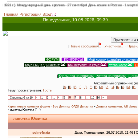
народный день кролика - 27 сентября! День кошек в России - 1 марта! Международный 
Главная
Регистрация
Вход
Понедельник, 10.08.2026, 09:39
[
Новые сообщения
· |
Участники
· |
Прави
ФОРУМ
|
КОНКУРСЫ
|
Мой кролик (давайте знакомит
Клуб ОЛДК "Династия"
|
Как вступить в клуб?
|
Устав клуба
|
Н
|
Крольчата на продажу
|
Котята на продажу
|
Щенки
Алфавитный справочник (на
[
А
· |
Б
· |
В
· |
Г
· |
Д
· |
Е
· |
Ё
· |
Ж
· |
З
· |
И
· |
К
· |
Л
· |
М
· |
Н
· 
Тему просматривают:
Гость
6
Страница
6
из
16
«
1
2
…
4
5
7
8
…
15
16
»
Карликовые кролики форум - Зоо Долина, ОЛДК Династия
»
Долина кроликов. All about 
»
лапочка Юмичка
(^_^)
лапочка Юмичка
solne4naja
Дата: Понедельник, 26.07.2010, 21:46 |