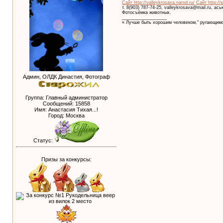
Сайт http://valleykrosava.narod.ru/
Сайт http://
т. 8(903) 787-74-25, valleykrosava@mail.ru, ас
Фотосъёмка животных.
__________________
« Лучше быть хорошим человеком," ругающимс
Админ, ОЛДК Династия, Фотограф
Группа: Главный администратор
Сообщений:
15858
Имя: Анастасия Тихая...!
Город: Москва
Статус:
Призы за конкурсы: