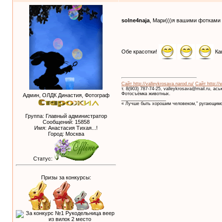
solne4naja
, Мари)))я вашими фотками 
Обе красотки!
Ка
Сайт http://valleykrosava.narod.ru/
Сайт http://
т. 8(903) 787-74-25, valleykrosava@mail.ru, ас
Фотосъёмка животных.
Админ, ОЛДК Династия, Фотограф
__________________
« Лучше быть хорошим человеком," ругающимс
Группа: Главный администратор
Сообщений:
15858
Имя: Анастасия Тихая...!
Город: Москва
Статус:
Призы за конкурсы: