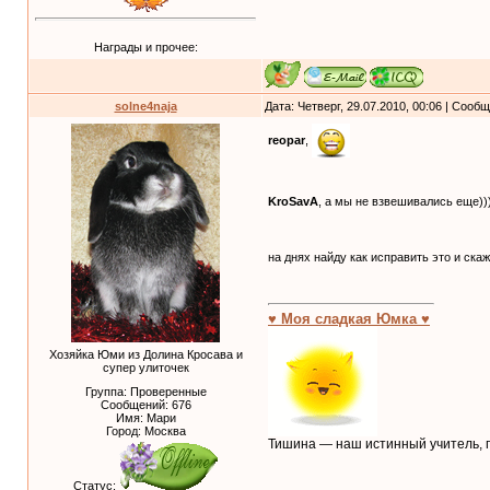
Награды и прочее:
solne4naja
Дата: Четверг, 29.07.2010, 00:06 | Сооб
reopar
,
KroSavA
, а мы не взвешивались еще))
на днях найду как исправить это и ск
♥ Моя сладкая Юмка ♥
Хозяйка Юми из Долина Кросава и
супер улиточек
Группа: Проверенные
Сообщений:
676
Имя: Мари
Город: Москва
Тишина — наш истинный учитель, п
Статус: