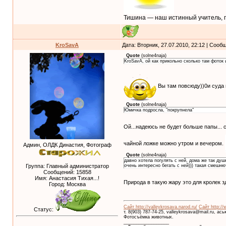
Тишина — наш истинный учитель, п
KroSavA
Дата: Вторник, 27.07.2010, 22:12 | Соо
Quote
(
solne4naja
)
KroSavA, ой как прикольно сколько там фоток 
Вы там повсюду))0и суда
Quote
(
solne4naja
)
Юмичка подросла, "покрупнела"
Ой...надеюсь не будет больше папы... 
чайной ложке можно утром и вечером.
Админ, ОЛДК Династия, Фотограф
Quote
(
solne4naja
)
давно хотела погулять с ней, дома же так душ
Группа: Главный администратор
очень интересно бегать с ней))) такая смешн
Сообщений:
15858
Имя: Анастасия Тихая...!
Природа в такую жару это для кролек з
Город: Москва
Сайт http://valleykrosava.narod.ru/
Сайт http://
Статус:
т. 8(903) 787-74-25, valleykrosava@mail.ru, ас
Фотосъёмка животных.
__________________