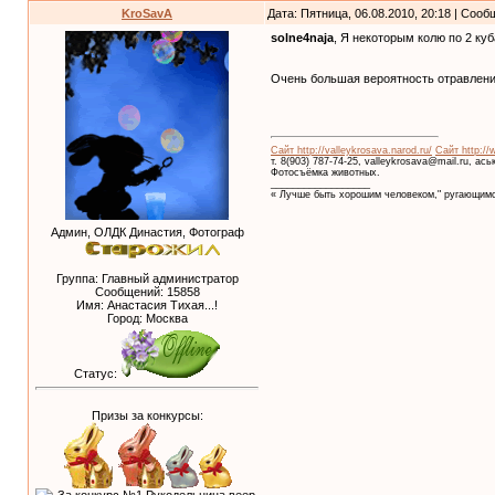
KroSavA
Дата: Пятница, 06.08.2010, 20:18 | Соо
solne4naja
, Я некоторым колю по 2 ку
Очень большая вероятность отравлен
Сайт http://valleykrosava.narod.ru/
Сайт http://
т. 8(903) 787-74-25, valleykrosava@mail.ru, ас
Фотосъёмка животных.
__________________
« Лучше быть хорошим человеком," ругающимс
Админ, ОЛДК Династия, Фотограф
Группа: Главный администратор
Сообщений:
15858
Имя: Анастасия Тихая...!
Город: Москва
Статус:
Призы за конкурсы: