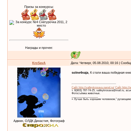
Призы за конкурсы:
Награды и прочее:
KroSavA
Дата: Четверг, 05.08.2010, 00:16 | Сооб
solne4naja
, К стати ваша победная кни
Сайт http://valleykrosava.narod.ru/
Сайт http://
т. 8(903) 787-74-25, valleykrosava@mail.ru, ас
Фотосъёмка животных.
__________________
« Лучше быть хорошим человеком," ругающимс
Админ, ОЛДК Династия, Фотограф