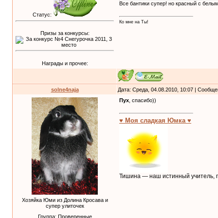
Все бантики супер! но красный с белым
Статус:
Ко мне на Ты!
Призы за конкурсы:
Награды и прочее:
solne4naja
Дата: Среда, 04.08.2010, 10:07 | Сообщ
Пух
, спасибо))
♥ Моя сладкая Юмка ♥
Тишина — наш истинный учитель, п
Хозяйка Юми из Долина Кросава и
супер улиточек
Группа: Проверенные