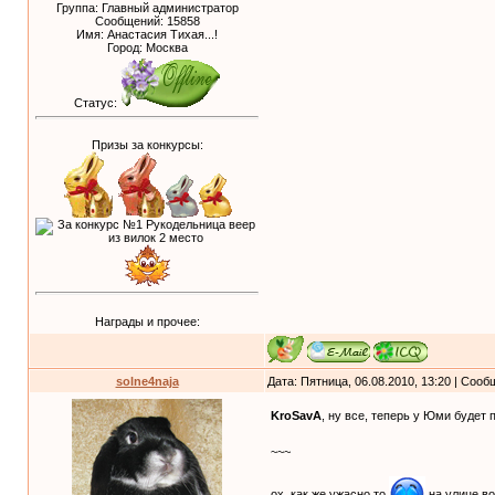
Группа: Главный администратор
Сообщений:
15858
Имя: Анастасия Тихая...!
Город: Москва
Статус:
Призы за конкурсы:
Награды и прочее:
solne4naja
Дата: Пятница, 06.08.2010, 13:20 | Соо
KroSavA
, ну все, теперь у Юми будет 
~~~
ох..как же ужасно то
на улице во