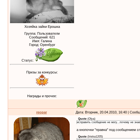
Хозяйка зайки Ерошка
Группа: Пользователи
Сообщений:
621
Имя: Галина
Город: Оренбург
Статус:
Призы за конкурсы:
Награды и прочее:
reopar
Дата: Вторник, 20.04.2010, 16:40 | Соо
Quote
(
Olya
)
исправить сообщение не могу...почему не зна
а кнопочки "правка" под сообщением сп
Quote
(
Iriska1205
)
здоровская попочка