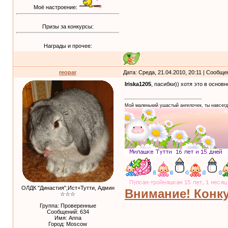
Моё настроение:
Призы за конкурсы:
Награды и прочее:
reopar
Дата: Среда, 21.04.2010, 20:11 | Сообщ
Iriska1205
, пасибки)) хотя это в основ
Мой маленький ушастый ангелочек, ты навсегд
ОЛДК "Династия",Ист+Тутти, Админ
Внимание! Конку
☆☆☆
Группа: Проверенные
Сообщений:
634
Имя: Anna
Город: Moscow