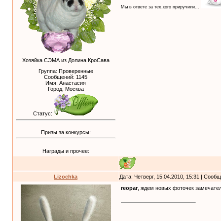
Мы в ответе за тех,кого приручили...
Хозяйка СЭМА из Долина КроСава
Группа: Проверенные
Сообщений:
1145
Имя: Анастасия
Город: Москва
Статус:
Призы за конкурсы:
Награды и прочее:
Lizochka
Дата: Четверг, 15.04.2010, 15:31 | Сооб
reopar
, ждем новых фоточек замечате