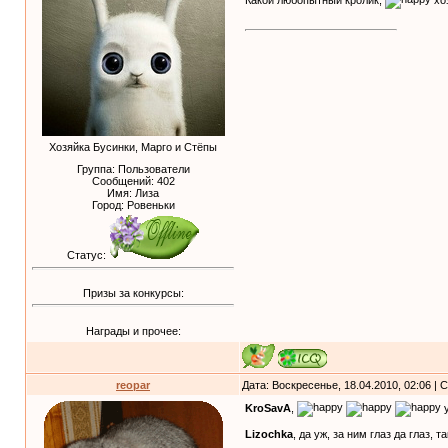
Какой любопытный кролик,
хо
Хозяйка Бусинки, Марго и Стёпы
Группа: Пользователи
Сообщений:
402
Имя: Лиза
Город: Ровеньки
Статус:
Призы за конкурсы:
Награды и прочее:
reopar
Дата: Воскресенье, 18.04.2010, 02:06 |
KroSavA
,
у
Lizochka
, да уж, за ним глаз да глаз, 