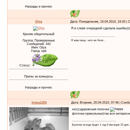
Награды и прочее:
Olya
Дата: Понедельник, 19.04.2010, 19:26 |
Я в слове очередной сделала ошибку((
Кролик общительный
Группа: Проверенные
Я вам пишу, чего же боле...
Сообщений:
342
Имя: Olya
Город: spb
Статус:
Призы за конкурсы:
Награды и прочее:
Iriska1205
Дата: Вторник, 20.04.2010, 07:46 | Соо
хех))здоровская попочка
фоточки прикольные)так все интересн
Бунечке всегда будет 1 год 6 месяцев 23 дня..