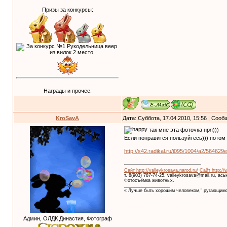
Призы за конкурсы:
Награды и прочее:
KroSavA
Дата: Суббота, 17.04.2010, 15:56 | Соо
так мне эта фоточка нря)))
Если понравится пользуйтесь))) потом
http://s42.radikal.ru/i095/1004/a2/564629
Сайт http://valleykrosava.narod.ru/
Сайт http://
т. 8(903) 787-74-25, valleykrosava@mail.ru, ас
Фотосъёмка животных.
__________________
« Лучше быть хорошим человеком," ругающимс
Админ, ОЛДК Династия, Фотограф