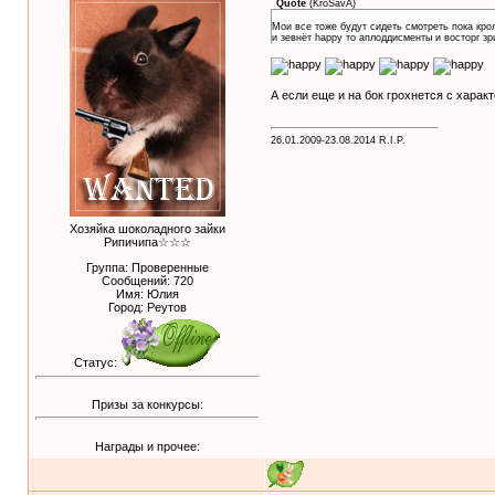
Quote
(
KroSavA
)
Мои все тоже будут сидеть смотреть пока кро
и зевнёт happy то аплоддисменты и восторг з
А если еще и на бок грохнется с харак
26.01.2009-23.08.2014 R.I.P.
Хозяйка шоколадного зайки
Рипичипа☆☆☆
Группа: Проверенные
Сообщений:
720
Имя: Юлия
Город: Реутов
Статус:
Призы за конкурсы:
Награды и прочее: