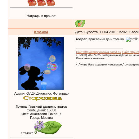
Награды и прочее:
KroSavA
Дата: Суббота, 17.04.2010, 15:02 | Соо
reopar
, Красавчик да и только.
Сайт http://valleykrosava.narod.ru/
Сайт http://
т. 8(903) 787-74-25, valleykrosava@mail.ru, ас
Фотосъёмка животных.
__________________
« Лучше быть хорошим человеком," ругающимс
Админ, ОЛДК Династия, Фотограф
Группа: Главный администратор
Сообщений:
15858
Имя: Анастасия Тихая...!
Город: Москва
Статус: