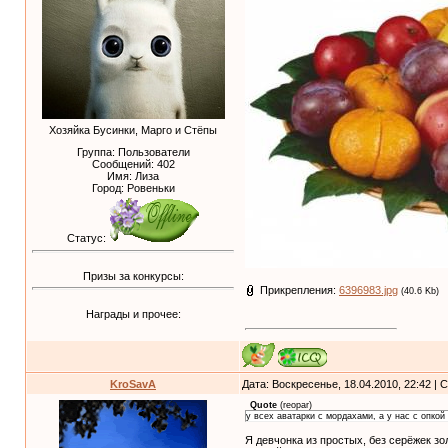
Хозяйка Бусинки, Марго и Стёпы
Группа: Пользователи
Сообщений:
402
Имя: Лиза
Город: Ровеньки
Статус:
Призы за конкурсы:
Прикрепления:
6396983.jpg
(40.6 Kb)
Награды и прочее:
KroSavA
Дата: Воскресенье, 18.04.2010, 22:42 |
Quote
(
reopar
)
у всех аватарки с мордахами, а у нас с опкой
Я девчонка из простых, без серёжек зол