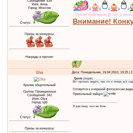
Сообщений:
634
Имя: Anna
Город: Moscow
Внимание! Конку
Статус:
Призы за конкурсы:
Награды и прочее:
Olya
Дата: Понедельник, 19.04.2010, 19:25 |
Quote
(
reopar
)
Ист прознал, видать, про это и теперь всё си
Кролик общительный
Готовится к очереной фотосессии вид
Группа: Проверенные
Прикольный зайцун
Сообщений:
342
Имя: Olya
Город: spb
Я вам пишу, чего же боле...
Статус:
Призы за конкурсы: