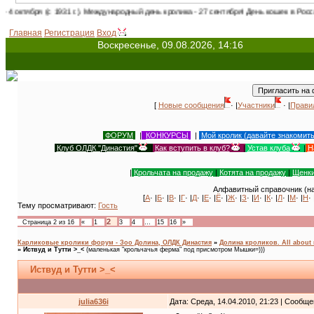
 г.). Международный день кролика - 27 сентября! День кошек в России - 1 марта! Меж
Главная
Регистрация
Вход
Воскресенье, 09.08.2026, 14:16
[
Новые сообщения
· |
Участники
· |
Прави
ФОРУМ
|
КОНКУРСЫ
|
Мой кролик (давайте знакомит
Клуб ОЛДК "Династия"
|
Как вступить в клуб?
|
Устав клуба
|
Н
|
Крольчата на продажу
|
Котята на продажу
|
Щенки
Алфавитный справочник (на
[
А
· |
Б
· |
В
· |
Г
· |
Д
· |
Е
· |
Ё
· |
Ж
· |
З
· |
И
· |
К
· |
Л
· |
М
· |
Н
· 
Тему просматривают:
Гость
2
Страница
2
из
16
«
1
3
4
…
15
16
»
Карликовые кролики форум - Зоо Долина, ОЛДК Династия
»
Долина кроликов. All about 
»
Иствуд и Тутти >_<
(маленькая "крольчачья ферма" под присмотром Мышки=)))
Иствуд и Тутти >_<
julia636i
Дата: Среда, 14.04.2010, 21:23 | Сообщ