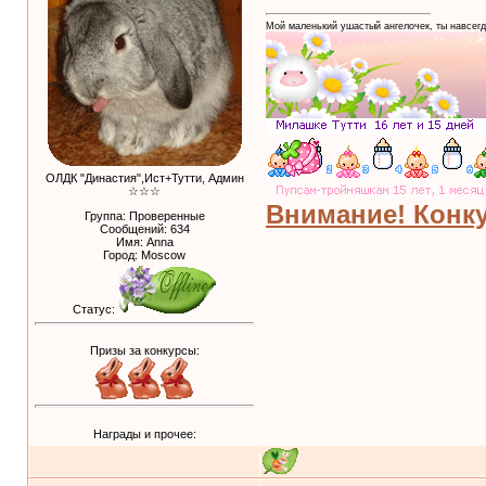
Мой маленький ушастый ангелочек, ты навсегд
ОЛДК "Династия",Ист+Тутти, Админ
☆☆☆
Внимание! Конку
Группа: Проверенные
Сообщений:
634
Имя: Anna
Город: Moscow
Статус:
Призы за конкурсы:
Награды и прочее: