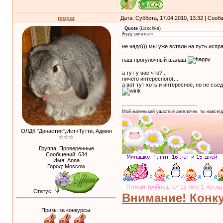
reopar
Дата: Суббота, 17.04.2010, 13:32 | Соо
Quote
(
Lizochka
)
Буду ругаться
не надо))) мы уже встали на путь испр
наш прогулочный шалаш
а тут у вас что?..
ничего интересного(...
а вот тут хоть и интересное, но не съе
Мой маленький ушастый ангелочек, ты навсегд
ОЛДК "Династия",Ист+Тутти, Админ
☆☆☆
Группа: Проверенные
Сообщений:
634
Имя: Anna
Город: Moscow
Статус:
Внимание! Конку
Призы за конкурсы: