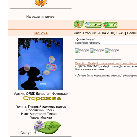
Награды и прочее:
KroSavA
Дата: Вторник, 20.04.2010, 16:45 | Соо
Quote
(
reopar
)
семейная гордость
Сайт http://valleykrosava.narod.ru/
Сайт http://
т. 8(903) 787-74-25, valleykrosava@mail.ru, ас
Фотосъёмка животных.
__________________
« Лучше быть хорошим человеком," ругающимс
Админ, ОЛДК Династия, Фотограф
Группа: Главный администратор
Сообщений:
15858
Имя: Анастасия Тихая...!
Город: Москва
Статус: