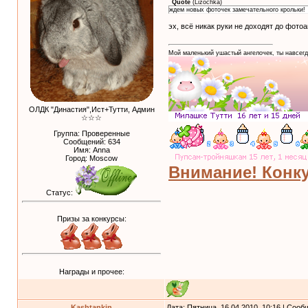
Quote
(
Lizochka
)
ждем новых фоточек замечательного крольки!
эх, всё никак руки не доходят до фото
Мой маленький ушастый ангелочек, ты навсегд
ОЛДК "Династия",Ист+Тутти, Админ
☆☆☆
Группа: Проверенные
Сообщений:
634
Имя: Anna
Город: Moscow
Внимание! Конку
Статус:
Призы за конкурсы:
Награды и прочее:
Kashtankin
Дата: Пятница, 16.04.2010, 10:16 | Соо