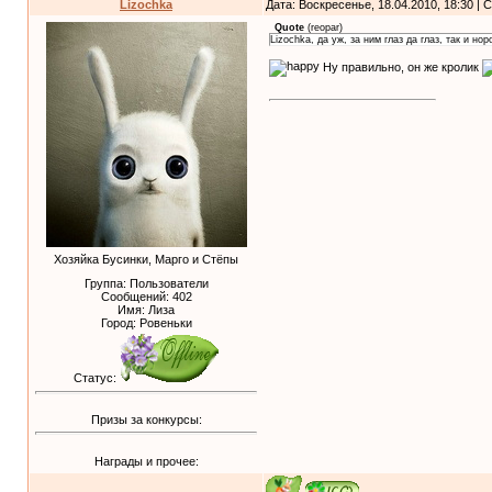
Lizochka
Дата: Воскресенье, 18.04.2010, 18:30 |
Quote
(
reopar
)
Lizochka, да уж, за ним глаз да глаз, так и но
Ну правильно, он же кролик
Хозяйка Бусинки, Марго и Стёпы
Группа: Пользователи
Сообщений:
402
Имя: Лиза
Город: Ровеньки
Статус:
Призы за конкурсы:
Награды и прочее: