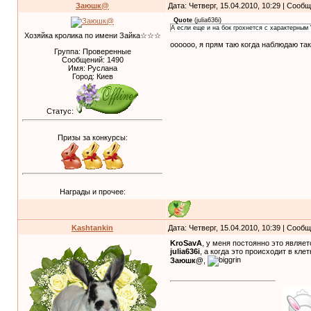
Заюшк@
Дата: Четверг, 15.04.2010, 10:29 | Сооб
Quote
(
julia636i
)
А если еще и на бок грохнется с характерным 
Хозяйка кролика по имени Зайка☆☆☆
оооооо, я прям таю когда наблюдаю такую 
Группа: Проверенные
Сообщений:
1490
Имя: Руслана
Город: Киев
Статус:
Призы за конкурсы:
Награды и прочее:
Kashtankin
Дата: Четверг, 15.04.2010, 10:39 | Сооб
KroSavA
, у меня постоянно это являе
julia636i
, а когда это происходит в клет
Заюшк@
,