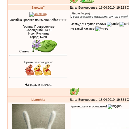
Заюшк@
Дата: Воскресенье, 18.04.2010, 19:12 |
Quote
(
reopar
)
у всех аватарки с мордахами, а у нас с опкой
Хозяйка кролика по имени Зайка☆☆☆
Иствуд ты супер кролик
Группа: Проверенные
не такой как все
Сообщений:
1490
Имя: Руслана
Город: Киев
Статус:
Призы за конкурсы:
Награды и прочее:
Lizochka
Дата: Воскресенье, 18.04.2010, 19:58 |
Кролюшке и его хозяйке!