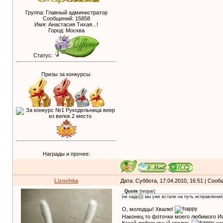
Группа: Главный администратор
Сообщений:
15858
Имя: Анастасия Тихая...!
Город: Москва
Статус:
Призы за конкурсы:
Награды и прочее:
Lizochka
Дата: Суббота, 17.04.2010, 16:51 | Соо
Quote
(
reopar
)
не надо))) мы уже встали на путь исправления
О, молодцы! Хвалю!
Наконец то фоточки моего любимого И