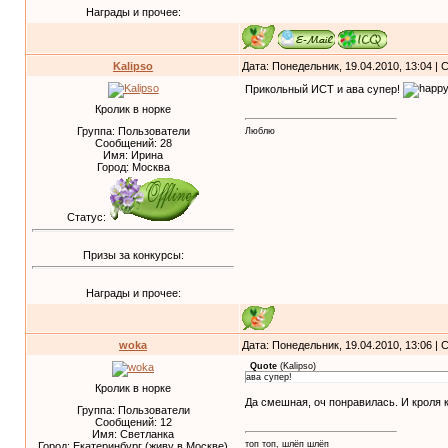
Награды и прочее:
Kalipso
Дата: Понедельник, 19.04.2010, 13:04 |
Прикольный ИСТ и ава супер!
Кролик в норке
Группа: Пользователи
Люблю
Сообщений:
28
Имя: Ирина
Город: Москва
Статус:
Призы за конкурсы:
Награды и прочее:
woka
Дата: Понедельник, 19.04.2010, 13:06 |
Quote
(
Kalipso
)
ава супер!
Кролик в норке
Да смешная, оч понравилась. И кроля
Группа: Пользователи
Сообщений:
12
Имя: Светланка
топ топ, шлёп шлёп
Город: Екатеринбург (живу в Москве)