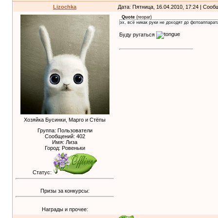
Lizochka
Дата: Пятница, 16.04.2010, 17:24 | Соо
Quote
(
reopar
)
эх, всё никак руки не доходят до фотоаппарат
Буду ругаться
Хозяйка Бусинки, Марго и Стёпы
Группа: Пользователи
Сообщений:
402
Имя: Лиза
Город: Ровеньки
Статус:
Призы за конкурсы:
Награды и прочее: