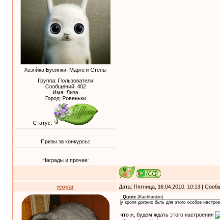
Хозяйка Бусинки, Марго и Стёпы
Группа: Пользователи
Сообщений:
402
Имя: Лиза
Город: Ровеньки
Статус:
Призы за конкурсы:
Награды и прочее:
reopar
Дата: Пятница, 16.04.2010, 10:13 | Соо
Quote
(
Kashtankin
)
у кроля должно быть для этого особое настрое
что ж, будем ждать этого настроения