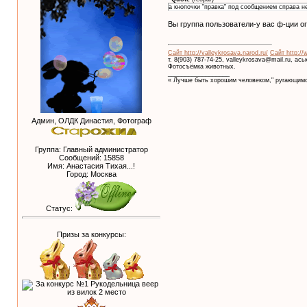
а кнопочки "правка" под сообщением справа не
Вы группа пользователи-у вас ф-ции о
Сайт http://valleykrosava.narod.ru/
Сайт http://
т. 8(903) 787-74-25, valleykrosava@mail.ru, ас
Фотосъёмка животных.
__________________
« Лучше быть хорошим человеком," ругающимс
Админ, ОЛДК Династия, Фотограф
Группа: Главный администратор
Сообщений:
15858
Имя: Анастасия Тихая...!
Город: Москва
Статус:
Призы за конкурсы: