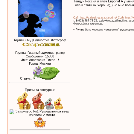
Танцуй Россия и плач Европа! А у меня 
..опа к стати оч хороша))) но мне бол
Сайт http://valleykrosava.narod.ru/
Сайт http://
т. 8(903) 787-74-25, valleykrosava@mail.ru, ас
Фотосъёмка животных.
__________________
« Лучше быть хорошим человеком," ругающимс
Админ, ОЛДК Династия, Фотограф
Группа: Главный администратор
Сообщений:
15858
Имя: Анастасия Тихая...!
Город: Москва
Статус:
Призы за конкурсы: