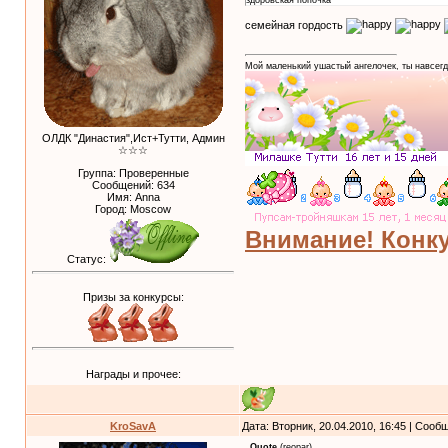
семейная гордость
Мой маленький ушастый ангелочек, ты навсегд
ОЛДК "Династия",Ист+Тутти, Админ
☆☆☆
Группа: Проверенные
Сообщений:
634
Имя: Anna
Город: Moscow
Внимание! Конку
Статус:
Призы за конкурсы:
Награды и прочее:
KroSavA
Дата: Вторник, 20.04.2010, 16:45 | Соо
Quote
(
reopar
)