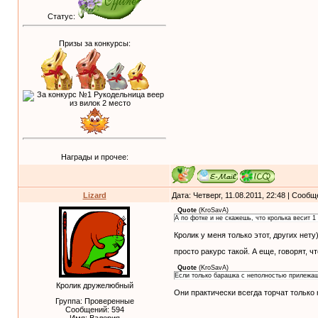
Статус:
Призы за конкурсы:
Награды и прочее:
Lizard
Дата: Четверг, 11.08.2011, 22:48 | Сооб
Quote
(
KroSavA
)
А по фотке и не скажешь, что кролька весит 1 
Кролик у меня только этот, других нет
просто ракурс такой. А еще, говорят, 
Quote
(
KroSavA
)
Если только барашка с неполностью прилежа
Кролик дружелюбный
Они практически всегда торчат только
Группа: Проверенные
Сообщений:
594