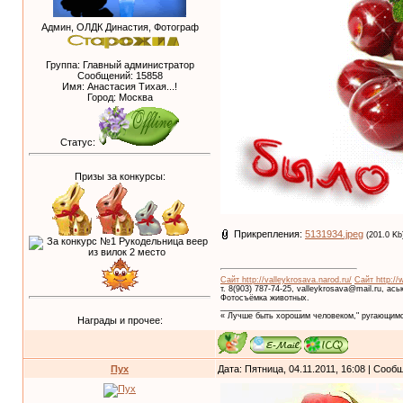
Админ, ОЛДК Династия, Фотограф
Группа: Главный администратор
Сообщений:
15858
Имя: Анастасия Тихая...!
Город: Москва
Статус:
Призы за конкурсы:
Прикрепления:
5131934.jpeg
(201.0 Kb
Сайт http://valleykrosava.narod.ru/
Сайт http://
т. 8(903) 787-74-25, valleykrosava@mail.ru, ас
Фотосъёмка животных.
__________________
« Лучше быть хорошим человеком," ругающимс
Награды и прочее:
Пух
Дата: Пятница, 04.11.2011, 16:08 | Соо