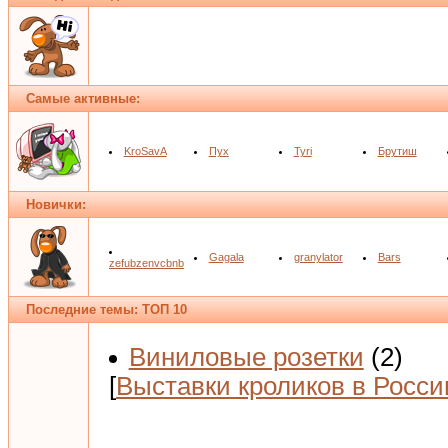
Самые активные:
KroSavA
Пух
Tyri
Брутиш
Новички:
Gagala
granylator
Bars
zefubzenvcbnb
Последние темы: ТОП 10
Виниловые розетки
(2)
[
Выставки кроликов в Росси