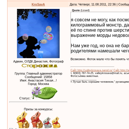
KroSavA
Дата: Четверг, 11.08.2011, 22:36 | Сооб
Quote
(
Lizard
)
я совсем не могу, как посм
килограммовый монстр, да 
её по спине против шерсти
выражение морды недовол
Нам уже год, но она не бар
родителями намешали чего
Возможно. Фоток мало что бы понять чт
Админ, ОЛДК Династия, Фотограф
Сайт http://valleykrosava.narod.ru/
Сайт http://
т. 8(903) 787-74-25, valleykrosava@mail.ru, ас
Группа: Главный администратор
Фотосъёмка животных.
Сообщений:
15858
__________________
Имя: Анастасия Тихая...!
« Лучше быть хорошим человеком," ругающимс
Город: Москва
Статус:
Призы за конкурсы: