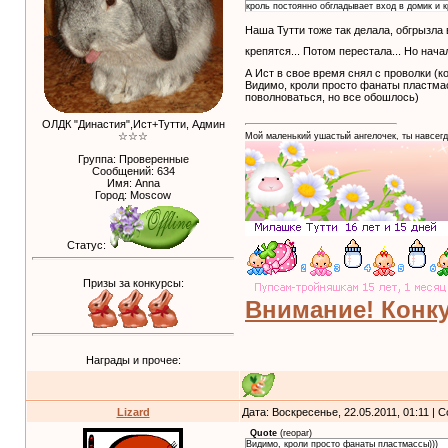
кроль постоянно обгладывает вход в домик и к
Наша Тутти тоже так делала, обгрызла 
крепятся... Потом перестала... Но нач
А Ист в свое время снял с проволки (к
Видимо, кроли просто фанаты пластмас
поволноваться, но все обошлось)
ОЛДК "Династия",Ист+Тутти, Админ
☆☆☆
Мой маленький ушастый ангелочек, ты навсегд
Группа: Проверенные
Сообщений:
634
Имя: Anna
Город: Moscow
Статус:
Призы за конкурсы:
Внимание! Конку
Награды и прочее:
Lizard
Дата: Воскресенье, 22.05.2011, 01:11 |
Quote
(
reopar
)
Видимо, кроли просто фанаты пластмассы)))