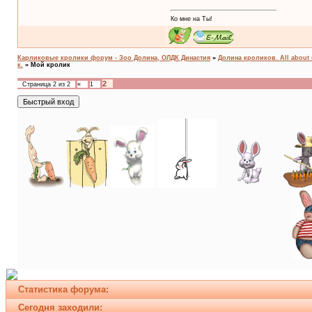
Ко мне на Ты!
Карликовые кролики форум - Зоо Долина, ОЛДК Династия
»
Долина кроликов. All about 
к.
»
Мой кролик
2
Страница
2
из
2
«
1
Статистика форума:
Сегодня заходили: