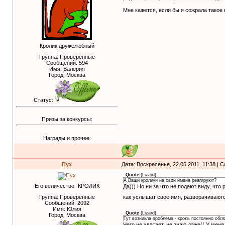
Мне кажется, если бы я сожрала такое 
Кролик дружелюбный
Группа: Проверенные
Сообщений:
594
Имя: Валерия
Город: Москва
Статус:
Призы за конкурсы:
Награды и прочее:
Пух
Дата: Воскресенье, 22.05.2011, 11:38 |
Quote
(
Lizard
)
А Ваши кролики на свои имена реагируют?
Его величество -КРОЛИК
Да))) Но ни за что не подают виду, чт
как услышат свое имя, разворачиваютс
Группа: Проверенные
Сообщений:
2092
Имя: Юлия
Quote
(
Lizard
)
Город: Москва
Тут возникла проблема - кроль постоянно обгл
Чего не хватает, не знаю даже(( У меня