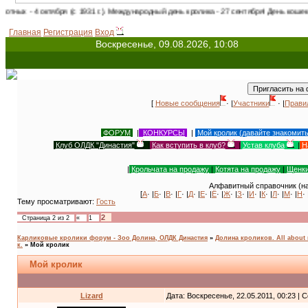
я (с 1931 г.). Международный день кролика - 27 сентября! День кошек в России - 1 м
Главная
Регистрация
Вход
Воскресенье, 09.08.2026, 10:08
[
Новые сообщения
· |
Участники
· |
Прави
ФОРУМ
|
КОНКУРСЫ
|
Мой кролик (давайте знакомит
Клуб ОЛДК "Династия"
|
Как вступить в клуб?
|
Устав клуба
|
Н
|
Крольчата на продажу
|
Котята на продажу
|
Щенки
Алфавитный справочник (на
[
А
· |
Б
· |
В
· |
Г
· |
Д
· |
Е
· |
Ё
· |
Ж
· |
З
· |
И
· |
К
· |
Л
· |
М
· |
Н
· 
Тему просматривают:
Гость
2
Страница
2
из
2
«
1
Карликовые кролики форум - Зоо Долина, ОЛДК Династия
»
Долина кроликов. All about 
к.
»
Мой кролик
Мой кролик
Lizard
Дата: Воскресенье, 22.05.2011, 00:23 |