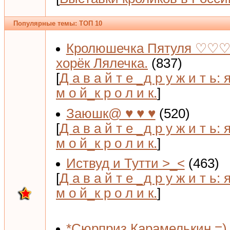
Популярные темы: ТОП 10
Кролюшечка Пятуля ♡♡♡
хорёк Лялечка.
(837)
[
Д а в а й т е _д р у ж и т ь: 
м о й_к р о л и к.
]
Заюшк@ ♥ ♥ ♥
(520)
[
Д а в а й т е _д р у ж и т ь: 
м о й_к р о л и к.
]
Иствуд и Тутти >_<
(463)
[
Д а в а й т е _д р у ж и т ь: 
м о й_к р о л и к.
]
*Сюрприз Карамелькин =) 