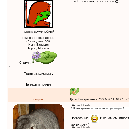
... и Кто виноват, естественно )))))
Кролик дружелюбный
Группа: Проверенные
Сообщений:
594
Имя: Валерия
Город: Москва
Статус:
Призы за конкурсы:
Награды и прочее:
reopar
Дата: Воскресенье, 22.05.2011, 01:01 |
Quote
(
Lizard
)
А Ваши кролики на свои имена реагируют?
По желанию
В основном, игнорят
как их зовут))
Quote
(
Lizard
)