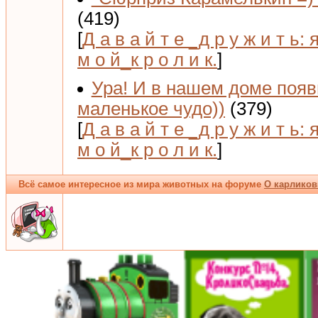
(419)
[
Д а в а й т е _д р у ж и т ь: 
м о й_к р о л и к.
]
Ура! И в нашем доме поя
маленькое чудо))
(379)
[
Д а в а й т е _д р у ж и т ь: 
м о й_к р о л и к.
]
Всё самое интересное из мира животных на форуме
О карликов