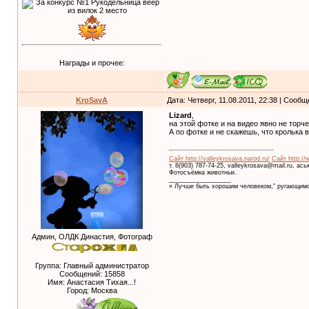
Награды и прочее:
KroSavA
Дата: Четверг, 11.08.2011, 22:38 | Сооб
Lizard
,
на этой фотке и на видео явно не тор
А по фотке и не скажешь, что кролька ве
Сайт http://valleykrosava.narod.ru/
Сайт http://
т. 8(903) 787-74-25, valleykrosava@mail.ru, ас
Фотосъёмка животных.
__________________
« Лучше быть хорошим человеком," ругающимс
Админ, ОЛДК Династия, Фотограф
Группа: Главный администратор
Сообщений:
15858
Имя: Анастасия Тихая...!
Город: Москва