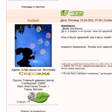
Награды и прочее:
KroSavA
Дата: Пятница, 15.04.2011, 07:26 | Соо
Natalianes
,
Quote
(
Natalianes
)
Да я, в общем то не против, лишь бы здоровой
Она и была здоровой, как и весь помёт
кормите правильно. Теперь всё зависи
Сайт http://valleykrosava.narod.ru/
Сайт http://
т. 8(903) 787-74-25, valleykrosava@mail.ru, ас
Фотосъёмка животных.
Админ, ОЛДК Династия, Фотограф
__________________
« Лучше быть хорошим человеком," ругающимс
Группа: Главный администратор
Сообщений:
15858
Имя: Анастасия Тихая...!
Город: Москва
Статус:
Призы за конкурсы: