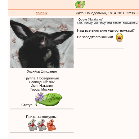
toichik
Дата: Понедельник, 18.04.2011, 22:38 
Quote
(
Natalianes
)
Она Тэську уже замучила своим "вниманием"
Наш все внимание уделял ножкам)))
Не заводят его кошики
Хозяйка Епифания
Группа: Проверенные
Сообщений:
902
Имя: Наталия
Город: Москва
Статус:
Призы за конкурсы: