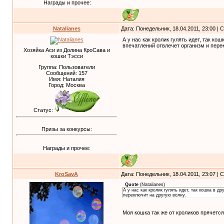
Награды и прочее:
Natalianes
Дата: Понедельник, 18.04.2011, 23:00 |
А у нас как кролик гулять идет, так к
впечатлений отвлечет организм и пере
Хозяйка Аси из Долина КроСава и
кошки Тэсси
Группа: Пользователи
Сообщений:
157
Имя: Наталия
Город: Москва
Статус:
Призы за конкурсы:
Награды и прочее:
KroSavA
Дата: Понедельник, 18.04.2011, 23:07 |
Quote
(
Natalianes
)
А у нас как кролик гулять идет, так кошка в 
переключит на другую волну.
Моя кошка так же от кроликов прячетс