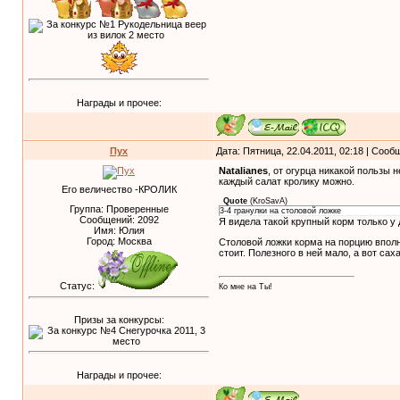
Награды и прочее:
Пух
Дата: Пятница, 22.04.2011, 02:18 | Соо
Natalianes
, от огурца никакой пользы 
каждый салат кролику можно.
Его величество -КРОЛИК
Quote
(
KroSavA
)
Группа: Проверенные
3-4 гранулки на столовой ложке
Сообщений:
2092
Я видела такой крупный корм только у
Имя: Юлия
Город: Москва
Столовой ложки корма на порцию вполн
стоит. Полезного в ней мало, а вот сах
Статус:
Ко мне на Ты!
Призы за конкурсы:
Награды и прочее: