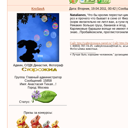
KroSavA
Дата: Вторник, 19.04.2011, 00:42 | Соо
Natalianes
, Что бы кролик перестал ци
роз и прочего что бывает в сене от Фи
(корм желательно не литл ван, а гуни п
Никаких больше груш, бананов и ягод.
Карликовые барашки вопще не имеют пр
знаю...Пробайкоксили, проглистогонили
Сайт http://valleykrosava.narod.ru/
Сайт http://
т. 8(903) 787-74-25, valleykrosava@mail.ru, ас
Фотосъёмка животных.
__________________
« Лучше быть хорошим человеком," ругающимс
Админ, ОЛДК Династия, Фотограф
Группа: Главный администратор
Сообщений:
15858
Имя: Анастасия Тихая...!
Город: Москва
Статус:
Призы за конкурсы: