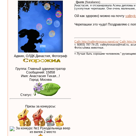
Quote
(
Natalianes
)
Анастасия, я отсканировала Асины дипломы и 
сухопутные черепашки. Они очень маленькие,
Ой как здорово) можно на почту
valley
Черепашки это чудо! Поздравляю с по
Сайт http://valleykrosava.narod.ru/
Сайт http://
т. 8(903) 787-74-25, valleykrosava@mail.ru, ас
Фотосъёмка животных.
__________________
« Лучше быть хорошим человеком," ругающимс
Админ, ОЛДК Династия, Фотограф
Группа: Главный администратор
Сообщений:
15858
Имя: Анастасия Тихая...!
Город: Москва
Статус:
Призы за конкурсы: