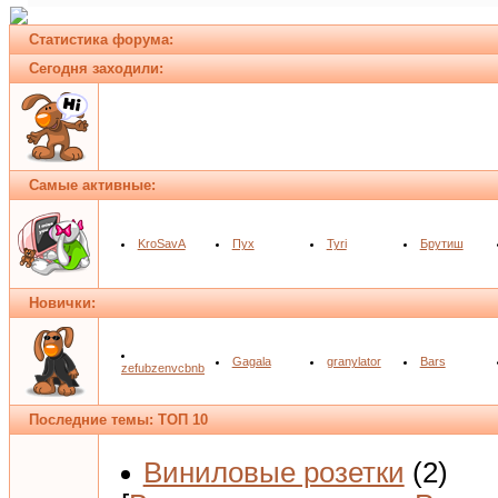
Статистика форума:
Сегодня заходили:
Самые активные:
KroSavA
Пух
Tyri
Брутиш
Новички:
Gagala
granylator
Bars
zefubzenvcbnb
Последние темы: ТОП 10
Виниловые розетки
(2)