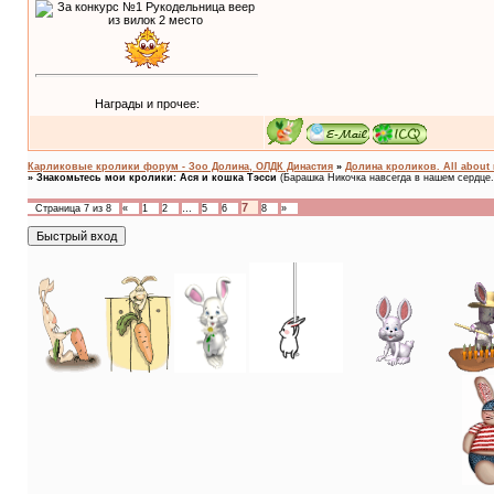
Награды и прочее:
Карликовые кролики форум - Зоо Долина, ОЛДК Династия
»
Долина кроликов. All about 
»
Знакомьтесь мои кролики: Ася и кошка Тэсси
(Барашка Никочка навсегда в нашем сердце..
7
Страница
7
из
8
«
1
2
…
5
6
8
»