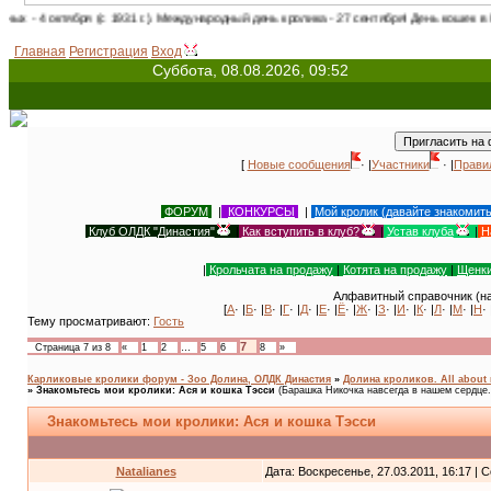
 1931 г.). Международный день кролика - 27 сентября! День кошек в России - 1 марта
Главная
Регистрация
Вход
Суббота, 08.08.2026, 09:52
[
Новые сообщения
· |
Участники
· |
Прави
ФОРУМ
|
КОНКУРСЫ
|
Мой кролик (давайте знакомит
Клуб ОЛДК "Династия"
|
Как вступить в клуб?
|
Устав клуба
|
Н
|
Крольчата на продажу
|
Котята на продажу
|
Щенки
Алфавитный справочник (на
[
А
· |
Б
· |
В
· |
Г
· |
Д
· |
Е
· |
Ё
· |
Ж
· |
З
· |
И
· |
К
· |
Л
· |
М
· |
Н
· 
Тему просматривают:
Гость
7
Страница
7
из
8
«
1
2
…
5
6
8
»
Карликовые кролики форум - Зоо Долина, ОЛДК Династия
»
Долина кроликов. All about 
»
Знакомьтесь мои кролики: Ася и кошка Тэсси
(Барашка Никочка навсегда в нашем сердце..
Знакомьтесь мои кролики: Ася и кошка Тэсси
Natalianes
Дата: Воскресенье, 27.03.2011, 16:17 |