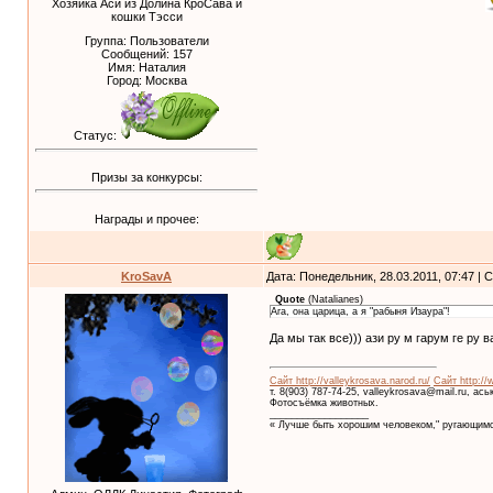
Хозяйка Аси из Долина КроСава и
кошки Тэсси
Группа: Пользователи
Сообщений:
157
Имя: Наталия
Город: Москва
Статус:
Призы за конкурсы:
Награды и прочее:
KroSavA
Дата: Понедельник, 28.03.2011, 07:47 |
Quote
(
Natalianes
)
Ага, она царица, а я "рабыня Изаура"!
Да мы так все))) ази ру м гарум ге ру в
Сайт http://valleykrosava.narod.ru/
Сайт http://
т. 8(903) 787-74-25, valleykrosava@mail.ru, ас
Фотосъёмка животных.
__________________
« Лучше быть хорошим человеком," ругающимс