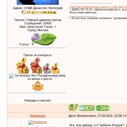
Сайт http://valleykrosava.narod.ru/
Сайт http://
Админ, ОЛДК Династия, Фотограф
т. 8(903) 787-74-25, valleykrosava@mail.ru, ас
Фотосъёмка животных.
__________________
« Лучше быть хорошим человеком," ругающимс
Группа: Главный администратор
Сообщений:
15858
Имя: Анастасия Тихая...!
Город: Москва
Статус:
Призы за конкурсы:
Награды и прочее:
Natalianes
Дата: Воскресенье, 27.03.2011, 22:38 |
Ага, она царица, а я "рабыня Изаура"!