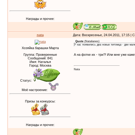
Награды и прочее:
nata
Дата: Воскресенье, 24.04.2011, 17:15 |
Quote
(
Natalianes
)
У нас появились два новых питомца - две ма
Хозяйка барашки Марта
А на фотке их - три?! Или мне уже каж
Группа: Проверенные
Сообщений:
841
Имя: Наталья
Город: Москва
Nata
Статус:
Моё настроение:
Призы за конкурсы:
Награды и прочее: