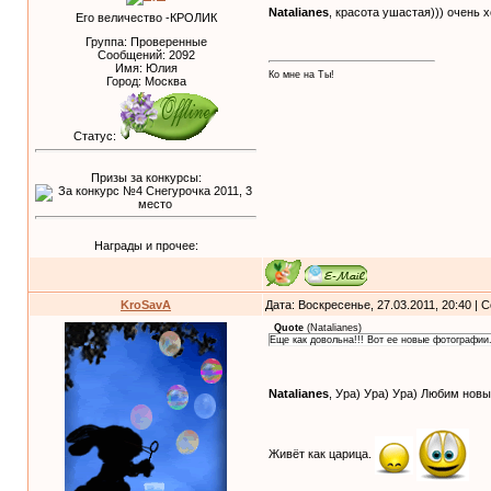
Natalianes
, красота ушастая))) очень
Его величество -КРОЛИК
Группа: Проверенные
Сообщений:
2092
Имя: Юлия
Ко мне на Ты!
Город: Москва
Статус:
Призы за конкурсы:
Награды и прочее:
KroSavA
Дата: Воскресенье, 27.03.2011, 20:40 |
Quote
(
Natalianes
)
Еще как довольна!!! Вот ее новые фотографии
Natalianes
, Ура) Ура) Ура) Любим новы
Живёт как царица.