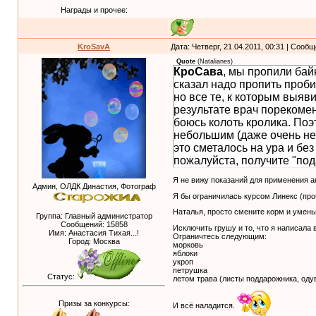
Награды и прочее:
KroSavA
Дата: Четверг, 21.04.2011, 00:31 | Сооб
Quote
(
Natalianes
)
КроСава
, мы пропили бай
сказал надо пропить проб
но все те, к которым выяв
результате врач порекомен
боюсь колоть кролика. Поэ
небольшим (даже очень не
это сметалось на ура и без
пожалуйста, получите "под
Я не вижу показаний для применения а
Админ, ОЛДК Династия, Фотограф
Я бы ограничилась курсом Линекс (проб
Наталья, просто смените корм и уменьш
Группа: Главный администратор
Сообщений:
15858
Исключить грушу и то, что я написала 
Имя: Анастасия Тихая...!
Ограничтесь следующим:
Город: Москва
морковь
яблоки
укроп
петрушка
Статус:
летом трава (листы поддарожника, одув
Призы за конкурсы:
И всё наладится.