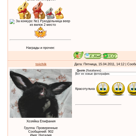
Награды и прочее:
toichik
Дата: Пятница, 15.04.2011, 14:12 | Соо
Quote
(
Natalianes
)
Вот ее новые фотографии.
Красотулька
Хозяйка Епифания
Группа: Проверенные
Сообщений:
902
Имя: Наталия