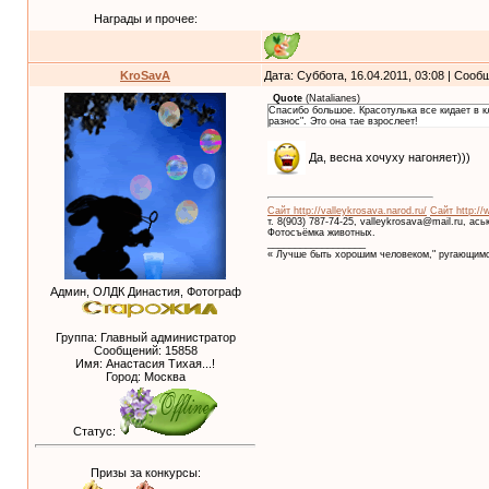
Награды и прочее:
KroSavA
Дата: Суббота, 16.04.2011, 03:08 | Соо
Quote
(
Natalianes
)
Спасибо большое. Красотулька все кидает в кл
разнос". Это она тае взрослеет!
Да, весна хочуху нагоняет)))
Сайт http://valleykrosava.narod.ru/
Сайт http://
т. 8(903) 787-74-25, valleykrosava@mail.ru, ас
Фотосъёмка животных.
__________________
« Лучше быть хорошим человеком," ругающимс
Админ, ОЛДК Династия, Фотограф
Группа: Главный администратор
Сообщений:
15858
Имя: Анастасия Тихая...!
Город: Москва
Статус:
Призы за конкурсы: