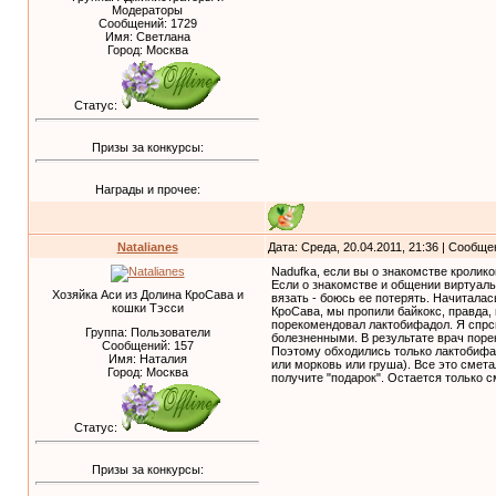
Модераторы
Сообщений:
1729
Имя: Светлана
Город: Москва
Статус:
Призы за конкурсы:
Награды и прочее:
Natalianes
Дата: Среда, 20.04.2011, 21:36 | Сообщ
Nadufka, если вы о знакомстве кроликов
Если о знакомстве и общении виртуаль
Хозяйка Аси из Долина КроСава и
вязать - боюсь ее потерять. Начиталас
кошки Тэсси
КроСава, мы пропили байкокс, правда, 
порекомендовал лактобифадол. Я спрси
Группа: Пользователи
болезненными. В результате врач поре
Сообщений:
157
Поэтому обходились только лактобифа
Имя: Наталия
или морковь или груша). Все это смета
Город: Москва
получите "подарок". Остается только с
Статус:
Призы за конкурсы: