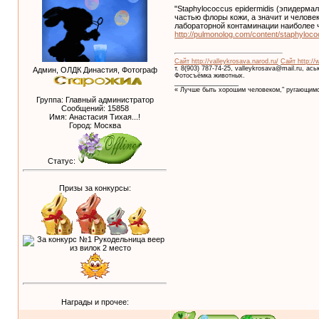
"Staphylococcus epidermidis (эпидерм
частью флоры кожи, а значит и челове
лабораторной контаминации наиболее 
http://pulmonolog.com/content/staphyloco
Сайт http://valleykrosava.narod.ru/
Сайт http://
т. 8(903) 787-74-25, valleykrosava@mail.ru, ас
Админ, ОЛДК Династия, Фотограф
Фотосъёмка животных.
__________________
« Лучше быть хорошим человеком," ругающимс
Группа: Главный администратор
Сообщений:
15858
Имя: Анастасия Тихая...!
Город: Москва
Статус:
Призы за конкурсы:
Награды и прочее: