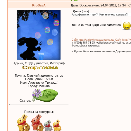
KroSavA
Дата: Воскресенье, 24.04.2011, 17:34 |
Quote
(
nata
)
А на фотке их - три?! Или мне уже кажется?!
точно их там 3)))я и не заметила
Сайт http://valleykrosava.narod.ru/
Сайт http://
т. 8(903) 787-74-25, valleykrosava@mail.ru, ас
Фотосъёмка животных.
__________________
« Лучше быть хорошим человеком," ругающимс
Админ, ОЛДК Династия, Фотограф
Группа: Главный администратор
Сообщений:
15858
Имя: Анастасия Тихая...!
Город: Москва
Статус:
Призы за конкурсы: