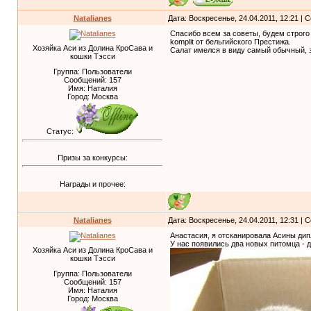
Natalianes
Дата: Воскресенье, 24.04.2011, 12:21 |
Спасибо всем за советы, будем строго 
komplit от бельгийского Престижа.
Хозяйка Аси из Долина КроСава и
Салат имелся в виду самый обычный, з
кошки Тэсси
Группа: Пользователи
Сообщений:
157
Имя: Наталия
Город: Москва
Статус:
Призы за конкурсы:
Награды и прочее:
Natalianes
Дата: Воскресенье, 24.04.2011, 12:31 |
Анастасия, я отсканировала Асины дип
У нас появились два новых питомца - 
Хозяйка Аси из Долина КроСава и
кошки Тэсси
Группа: Пользователи
Сообщений:
157
Имя: Наталия
Город: Москва