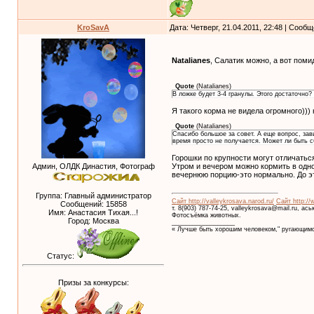
KroSavA
Дата: Четверг, 21.04.2011, 22:48 | Сооб
Natalianes
, Салатик можно, а вот поми
Quote
(
Natalianes
)
В ложке будет 3-4 гранулы. Этого достаточно?
Я такого корма не видела огромного)))
Quote
(
Natalianes
)
Спасибо большое за совет. А еще вопрос, зави
время просто не получается. Может ли быть с
Горошки по крупности могут отличатьс
Утром и вечером можно кормить в одно 
Админ, ОЛДК Династия, Фотограф
вечернюю порцию-это нормально. До эт
Группа: Главный администратор
Сайт http://valleykrosava.narod.ru/
Сайт http://
Сообщений:
15858
т. 8(903) 787-74-25, valleykrosava@mail.ru, ас
Имя: Анастасия Тихая...!
Фотосъёмка животных.
Город: Москва
__________________
« Лучше быть хорошим человеком," ругающимс
Статус:
Призы за конкурсы: