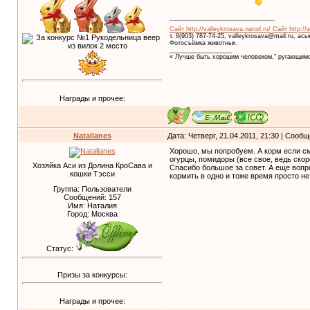
Сайт http://valleykrosava.narod.ru/
Сайт http://
т. 8(903) 787-74-25, valleykrosava@mail.ru, ас
Фотосъёмка животных.
__________________
« Лучше быть хорошим человеком," ругающимс
Награды и прочее:
Natalianes
Дата: Четверг, 21.04.2011, 21:30 | Сооб
Хорошо, мы попробуем. А корм если сме
огурцы, помидоры (все свое, ведь скор
Хозяйка Аси из Долина КроСава и
Спасибо большое за совет. А еще вопро
кошки Тэсси
кормить в одно и тоже время просто не
Группа: Пользователи
Сообщений:
157
Имя: Наталия
Город: Москва
Статус:
Призы за конкурсы:
Награды и прочее: