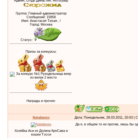
Админ, ОЛДК Династия, Фотограф
Группа: Главный администратор
Сообщений:
15858
Имя: Анастасия Тихая...!
Город: Москва
Статус:
Призы за конкурсы:
Награды и прочее:
Natalianes
Дата: Понедельник, 28.03.2011, 20:03 |
Да я, в общем то не против, лишь бы з
Хозяйка Аси из Долина КроСава и
кошки Тэсси