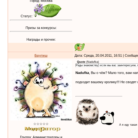
Город: Москва
Статус:
Призы за конкурсы:
Награды и прочее:
Брутиш
Дата: Среда, 20.04.2011, 16:51 | Сообщ
Quote
(
Nadufka
)
Рады знакомству) если мы вас заинтересуем, м
Nadufka
, Вы о чём? Мало того, вам на
подходит вашему кролику!!! Не сводят
☆☆☆☆☆
А я иду такая
Группа: Администраторы и