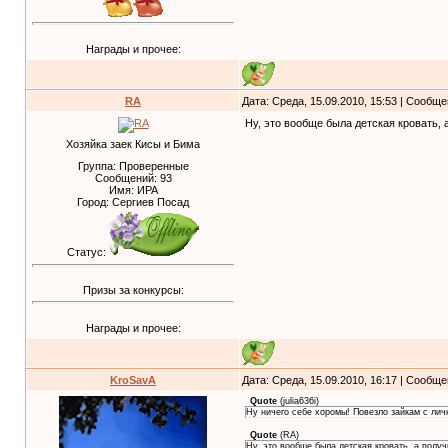
Награды и прочее:
RA
Дата: Среда, 15.09.2010, 15:53 | Сообщ
Ну, это вообще была детская кровать, 
Хозяйка заек Кисы и Бима
Группа: Проверенные
Сообщений:
93
Имя: ИРА
Город: Сергиев Посад
Статус:
Призы за конкурсы:
Награды и прочее:
KroSavA
Дата: Среда, 15.09.2010, 16:17 | Сообщ
Quote
(
julia636i
)
Ну ничего себе хоромы! Повезло зайкам с личны
Quote
(
RA
)
Ну, это вообще была детская кровать, а получ