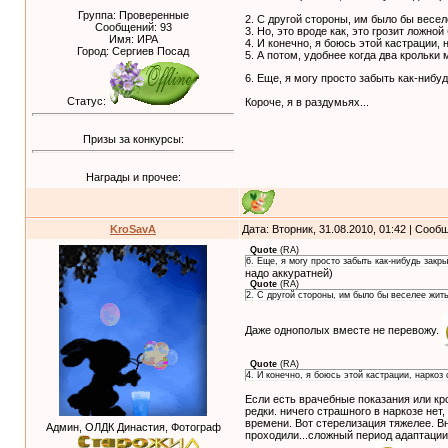
Группа: Проверенные
2. С другой стороны, им было бы весел
Сообщений:
93
3. Но, это вроде как, это грозит ложно
Имя: ИРА
4. И конечно, я боюсь этой кастрации, 
Город: Сергиев Посад
5. А потом, удобнее когда два крольки
6. Еще, я могу просто забыть как-нибу
Статус:
Короче, я в раздумьях...
Призы за конкурсы:
Награды и прочее:
KroSavA
Дата: Вторник, 31.08.2010, 01:42 | Соо
Quote
(
RA
)
6. Еще, я могу просто забыть как-нибудь закры
надо аккуратней)
Quote
(
RA
)
2. С другой стороны, им было бы веселее жить
Даже однополых вместе не перевожу.
Quote
(
RA
)
4. И конечно, я боюсь этой кастрации, наркоз
Если есть врачебные показания или кро
редки. ничего страшного в наркозе нет
времени. Вот стерелизация тяжелее. В
Админ, ОЛДК Династия, Фотограф
проходили...сложный период адаптации,