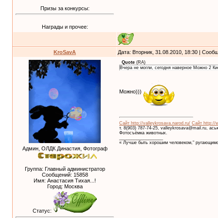
Призы за конкурсы:
Награды и прочее:
KroSavA
Дата: Вторник, 31.08.2010, 18:30 | Соо
Quote
(
RA
)
Вчера не могли, сегодня наверное Можно 2 Ки
Можно)))
Сайт http://valleykrosava.narod.ru/
Сайт http://
т. 8(903) 787-74-25, valleykrosava@mail.ru, ас
Фотосъёмка животных.
__________________
« Лучше быть хорошим человеком," ругающимс
Админ, ОЛДК Династия, Фотограф
Группа: Главный администратор
Сообщений:
15858
Имя: Анастасия Тихая...!
Город: Москва
Статус: