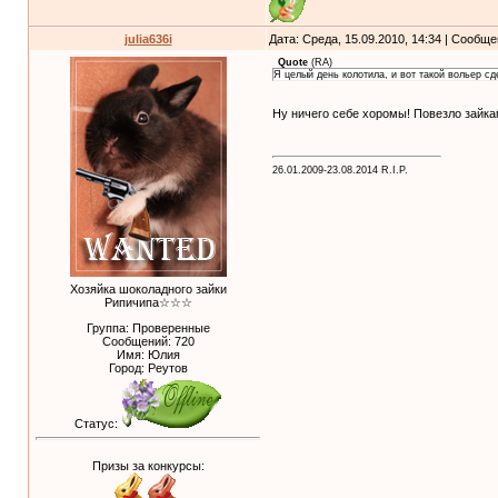
julia636i
Дата: Среда, 15.09.2010, 14:34 | Сообщ
Quote
(
RA
)
Я целый день колотила, и вот такой вольер с
Ну ничего себе хоромы! Повезло зайкам
26.01.2009-23.08.2014 R.I.P.
Хозяйка шоколадного зайки
Рипичипа☆☆☆
Группа: Проверенные
Сообщений:
720
Имя: Юлия
Город: Реутов
Статус:
Призы за конкурсы: