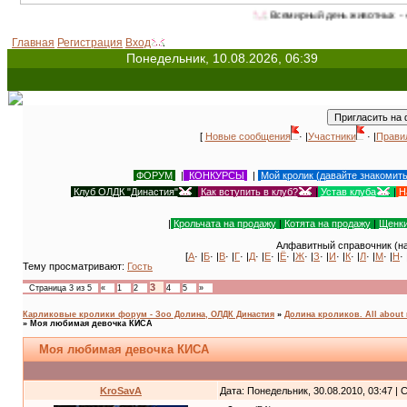
Всемирный день животных - 4 октября (с 1931 
Главная
Регистрация
Вход
Понедельник, 10.08.2026, 06:39
[
Новые сообщения
· |
Участники
· |
Прави
ФОРУМ
|
КОНКУРСЫ
|
Мой кролик (давайте знакомит
Клуб ОЛДК "Династия"
|
Как вступить в клуб?
|
Устав клуба
|
Н
|
Крольчата на продажу
|
Котята на продажу
|
Щенки
Алфавитный справочник (на
[
А
· |
Б
· |
В
· |
Г
· |
Д
· |
Е
· |
Ё
· |
Ж
· |
З
· |
И
· |
К
· |
Л
· |
М
· |
Н
· 
Тему просматривают:
Гость
3
Страница
3
из
5
«
1
2
4
5
»
Карликовые кролики форум - Зоо Долина, ОЛДК Династия
»
Долина кроликов. All about 
»
Моя любимая девочка КИСА
Моя любимая девочка КИСА
KroSavA
Дата: Понедельник, 30.08.2010, 03:47 |