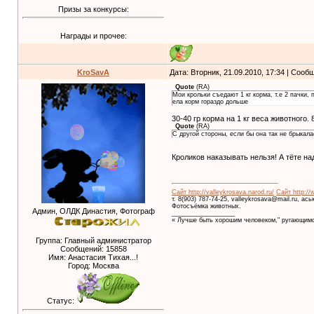
Призы за конкурсы:
Награды и прочее:
KroSavA
Дата: Вторник, 21.09.2010, 17:34 | Соо
Quote
(
RA
)
Мои крольки съедают 1 кг корма, т.е 2 пачки, 
ела корм гораздо дольше
30-40 гр корма на 1 кг веса животного. 
Quote
(
RA
)
С другой стороны, если бы она так не брыкала
Кроликов наказывать нельзя! А тёте на
Сайт http://valleykrosava.narod.ru/
Сайт http://
т. 8(903) 787-74-25, valleykrosava@mail.ru, ас
Фотосъёмка животных.
Админ, ОЛДК Династия, Фотограф
__________________
« Лучше быть хорошим человеком," ругающимс
Группа: Главный администратор
Сообщений:
15858
Имя: Анастасия Тихая...!
Город: Москва
Статус: