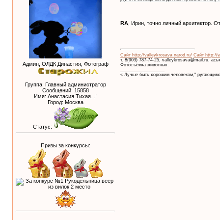
RA
, Ирин, точно личный архитектор. О
Сайт http://valleykrosava.narod.ru/
Сайт http://
т. 8(903) 787-74-25, valleykrosava@mail.ru, ас
Админ, ОЛДК Династия, Фотограф
Фотосъёмка животных.
__________________
« Лучше быть хорошим человеком," ругающимс
Группа: Главный администратор
Сообщений:
15858
Имя: Анастасия Тихая...!
Город: Москва
Статус:
Призы за конкурсы: