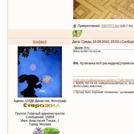
Прикрепления:
4307571.jpg
(195.7 Kb)
KroSavA
Дата: Среда, 15.09.2010, 23:53 | Сообщ
Quote
(
RA
)
Киса гуляет на кухне
RA
, Хулиганка всё раскидала)))привол
Сайт http://valleykrosava.narod.ru/
Сайт http://
т. 8(903) 787-74-25, valleykrosava@mail.ru, ас
Фотосъёмка животных.
__________________
« Лучше быть хорошим человеком," ругающимс
Админ, ОЛДК Династия, Фотограф
Группа: Главный администратор
Сообщений:
15858
Имя: Анастасия Тихая...!
Город: Москва