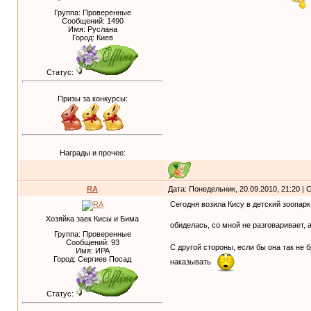
Группа: Проверенные
Сообщений:
1490
Имя: Руслана
Город: Киев
Статус:
Призы за конкурсы:
Награды и прочее:
RA
Дата: Понедельник, 20.09.2010, 21:20 |
Сегодня возила Кису в детский зоопарк 
Хозяйка заек Кисы и Бима
обиделась, со мной не разговаривает, 
Группа: Проверенные
Сообщений:
93
С другой стороны, если бы она так не 
Имя: ИРА
Город: Сергиев Посад
наказывать
Статус: