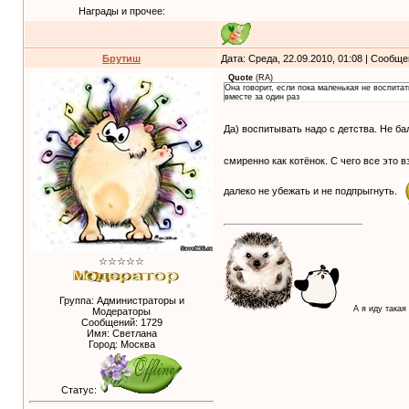
Награды и прочее:
Брутиш
Дата: Среда, 22.09.2010, 01:08 | Сообщ
Quote
(
RA
)
Она говорит, если пока маленькая не воспитат
вместе за один раз
Да) воспитывать надо с детства. Не ба
смиренно как котёнок. С чего все это в
далеко не убежать и не подпрыгнуть.
☆☆☆☆☆
Группа: Администраторы и
А я иду такая
Модераторы
Сообщений:
1729
Имя: Светлана
Город: Москва
Статус: