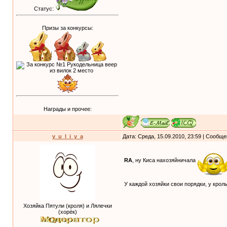
Статус:
Призы за конкурсы:
Награды и прочее:
y_u_l_i_y_a
Дата: Среда, 15.09.2010, 23:59 | Сообщ
RA
, ну Киса нахозяйничала
У каждой хозяйки свои порядки, у крол
Хозяйка Пятули (кроля) и Лялечки
(хорёк)