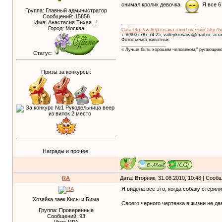
снимал кролик девочка.
Я все 6
Группа: Главный администратор
Сообщений:
15858
Имя: Анастасия Тихая...!
Город: Москва
Сайт http://valleykrosava.narod.ru/
Сайт http://
т. 8(903) 787-74-25, valleykrosava@mail.ru, ас
Фотосъёмка животных.
__________________
« Лучше быть хорошим человеком," ругающимс
Статус:
Призы за конкурсы:
Награды и прочее:
RA
Дата: Вторник, 31.08.2010, 10:48 | Соо
Я видела все это, когда собаку стерил
Хозяйка заек Кисы и Бима
Своего черного чертенка в жизни не да
Группа: Проверенные
Сообщений:
93