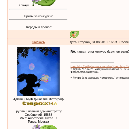
Статус:
Призы за конкурсы:
Награды и прочее:
KroSavA
Дата: Вторник, 31.08.2010, 16:53 | Соо
RA
, Фотки то на конкурс будут сегодня
Сайт http://valleykrosava.narod.ru/
Сайт http://
т. 8(903) 787-74-25, valleykrosava@mail.ru, ас
Фотосъёмка животных.
__________________
« Лучше быть хорошим человеком," ругающимс
Админ, ОЛДК Династия, Фотограф
Группа: Главный администратор
Сообщений:
15858
Имя: Анастасия Тихая...!
Город: Москва