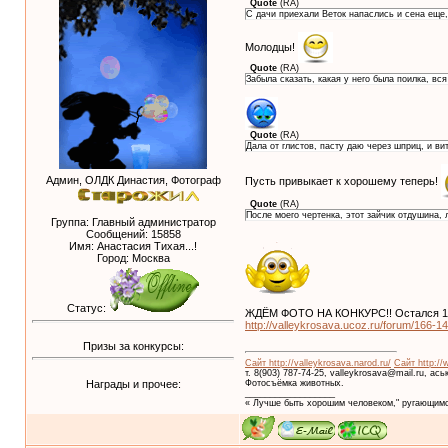
Quote
(
RA
)
С дачи приехали Веток напаслись и сена еще, 
Молодцы!
Quote
(
RA
)
Забыла сказать, какая у него была поилка, вс
Quote
(
RA
)
Дала от глистов, пасту даю через шприц, и в
Админ, ОЛДК Династия, Фотограф
Пусть привыкает к хорошему теперь!
Quote
(
RA
)
После моего чертенка, этот зайчик отдушина, 
Группа: Главный администратор
Сообщений:
15858
Имя: Анастасия Тихая...!
Город: Москва
Статус:
ЖДЁМ ФОТО НА КОНКУРС!! Остался 1 
http://valleykrosava.ucoz.ru/forum/166-1
Призы за конкурсы:
Сайт http://valleykrosava.narod.ru/
Сайт http://
т. 8(903) 787-74-25, valleykrosava@mail.ru, ас
Награды и прочее:
Фотосъёмка животных.
__________________
« Лучше быть хорошим человеком," ругающимс