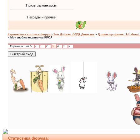
Призы за конкурсы:
Награды и прочее:
Карликовые кролики форум - Зоо Долина, ОЛДК Династия
»
Долина кроликов. All about 
»
Моя любимая девочка КИСА
3
Страница
3
из
5
«
1
2
4
5
»
Статистика форума: