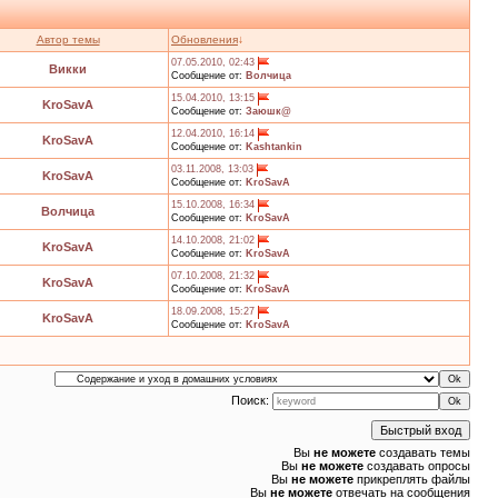
Автор темы
Обновления
↓
07.05.2010, 02:43
Викки
Сообщение от:
Волчица
15.04.2010, 13:15
KroSavA
Сообщение от:
Заюшк@
12.04.2010, 16:14
KroSavA
Сообщение от:
Kashtankin
03.11.2008, 13:03
KroSavA
Сообщение от:
KroSavA
15.10.2008, 16:34
Волчица
Сообщение от:
KroSavA
14.10.2008, 21:02
KroSavA
Сообщение от:
KroSavA
07.10.2008, 21:32
KroSavA
Сообщение от:
KroSavA
18.09.2008, 15:27
KroSavA
Сообщение от:
KroSavA
Поиск:
Вы
не можете
создавать темы
Вы
не можете
создавать опросы
Вы
не можете
прикреплять файлы
Вы
не можете
отвечать на сообщения