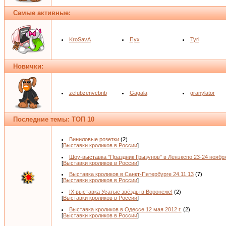
Самые активные:
KroSavA
Пух
Tyri
Новички:
zefubzenvcbnb
Gagala
granylator
Последние темы: ТОП 10
Виниловые розетки
(2)
[
Выставки кроликов в России
]
Шоу-выставка "Праздник Грызунов" в Ленэкспо 23-24 ноябр
[
Выставки кроликов в России
]
Выставка кроликов в Санкт-Петербурге 24.11.13
(7)
[
Выставки кроликов в России
]
IX выставка Усатые звёзды в Воронеже!
(2)
[
Выставки кроликов в России
]
Выставка кроликов в Одессе 12 мая 2012 г.
(2)
[
Выставки кроликов в России
]