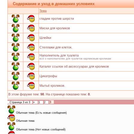
Содержание и уход в домашних условиях
Тема
гладим против шерсти
Миски для кроликов
Шлейки
Стеллажи для клеток.
Наполнитель для туалета
всё о наполнителях для туалетов карликовым кроликам
Каталог ссылок об аксессуарах для кроликов
Цикатрофы
Мытьё кроликов.
В этом форуме тем:
98
. На странице показано тем:
8
.
3
Страница
3
из
3
«
1
2
Обычная тема (Есть новые сообщения)
Обычная тема
Обычная тема (Нет новых сообщений)