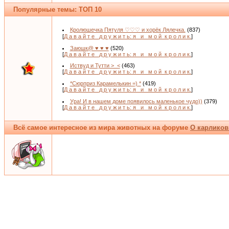
Популярные темы: ТОП 10
Кролюшечка Пятуля ♡♡♡ и хорёк Лялечка.
(837)
[
Д а в а й т е _д р у ж и т ь: я _и_ м о й_к р о л и к.
]
Заюшк@ ♥ ♥ ♥
(520)
[
Д а в а й т е _д р у ж и т ь: я _и_ м о й_к р о л и к.
]
Иствуд и Тутти >_<
(463)
[
Д а в а й т е _д р у ж и т ь: я _и_ м о й_к р о л и к.
]
*Сюрприз Карамелькин =) *
(419)
[
Д а в а й т е _д р у ж и т ь: я _и_ м о й_к р о л и к.
]
Ура! И в нашем доме появилось маленькое чудо))
(379)
[
Д а в а й т е _д р у ж и т ь: я _и_ м о й_к р о л и к.
]
Всё самое интересное из мира животных на форуме
О карликов