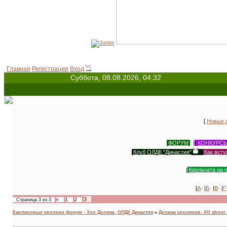
Главная
Регистрация
Вход
Суббота, 08.08.2026, 04:32
[
Новые 
ФОРУМ
|
КОНКУРС
Клуб ОЛДК "Династия"
|
Как всту
|
Крольчата на 
[
А
· |
Б
· |
В
· |
Г
3
Страница
3
из
3
«
1
2
Карликовые кролики форум - Зоо Долина, ОЛДК Династия
»
Долина кроликов. All about 