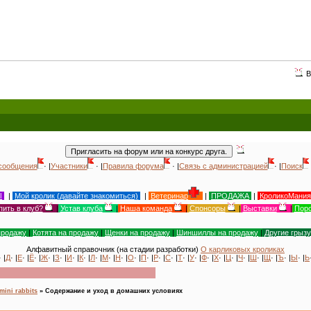
Всемирный де
сообщения
· |
Участники
· |
Правила форума
· |
Связь с администрацией
· |
Поиск
Ы
|
Мой кролик (давайте знакомиться)
|
Ветеринар
|
ПРОДАЖА
|
КроликоМания
пить в клуб?
|
Устав клуба
|
Наша команда
|
Спонсоры
|
Выставки
|
Поро
продажу
|
Котята на продажу
|
Щенки на продажу
|
Шиншиллы на продажу
|
Другие грыз
Алфавитный справочник (на стадии разработки)
О карликовых кроликах
· |
Д
· |
Е
· |
Ё
· |
Ж
· |
З
· |
И
· |
К
· |
Л
· |
М
· |
Н
· |
О
· |
П
· |
Р
· |
С
· |
Т
· |
У
· |
Ф
· |
Х
· |
Ц
· |
Ч
· |
Ш
· |
Щ
· |
Ъ
· |
Ы
· |
Ь
mini rabbits
»
Содержание и уход в домашних условиях