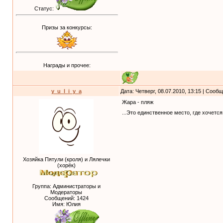
Статус:
Призы за конкурсы:
Награды и прочее:
y_u_l_i_y_a
Дата: Четверг, 08.07.2010, 13:15 | Сооб
Жара - пляж
...Это единственное место, где хочетс
Хозяйка Пятули (кроля) и Лялечки
(хорёк)
Группа: Администраторы и
Модераторы
Сообщений:
1424
Имя: Юлия