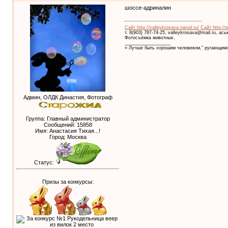
шоссе-адриналин
Сайт http://valleykrosava.narod.ru/
Сайт http://
т. 8(903) 787-74-25, valleykrosava@mail.ru, ас
Фотосъёмка животных.
__________________
« Лучше быть хорошим человеком," ругающимс
Админ, ОЛДК Династия, Фотограф
Группа: Главный администратор
Сообщений:
15858
Имя: Анастасия Тихая...!
Город: Москва
Статус:
Призы за конкурсы: