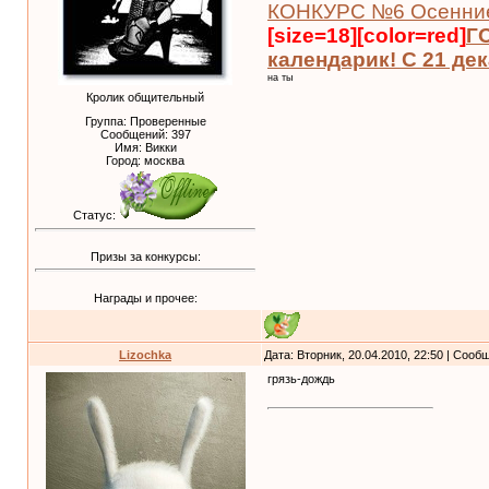
КОНКУРС №6 Осенние 
[size=18][color=red]
Г
календарик! С 21 де
на ты
Кролик общительный
Группа: Проверенные
Сообщений:
397
Имя: Викки
Город: москва
Статус:
Призы за конкурсы:
Награды и прочее:
Lizochka
Дата: Вторник, 20.04.2010, 22:50 | Соо
грязь-дождь