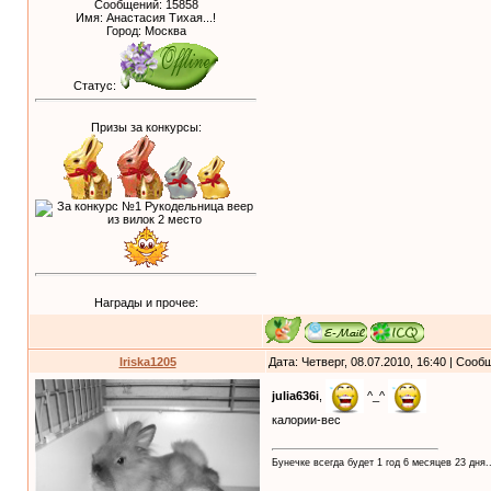
Сообщений:
15858
Имя: Анастасия Тихая...!
Город: Москва
Статус:
Призы за конкурсы:
Награды и прочее:
Iriska1205
Дата: Четверг, 08.07.2010, 16:40 | Соо
julia636i
,
^_^
калории-вес
Бунечке всегда будет 1 год 6 месяцев 23 дня..