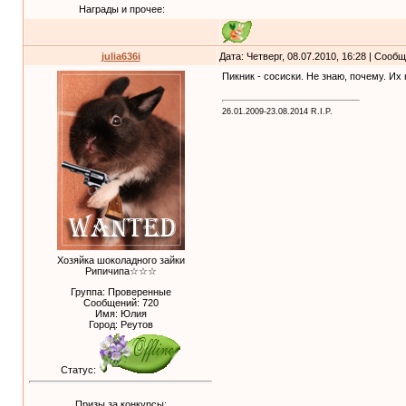
Награды и прочее:
julia636i
Дата: Четверг, 08.07.2010, 16:28 | Сооб
Пикник - сосиски. Не знаю, почему. Их н
26.01.2009-23.08.2014 R.I.P.
Хозяйка шоколадного зайки
Рипичипа☆☆☆
Группа: Проверенные
Сообщений:
720
Имя: Юлия
Город: Реутов
Статус:
Призы за конкурсы: