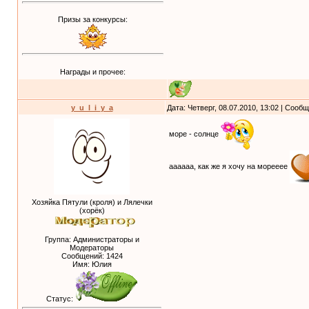
Призы за конкурсы:
Награды и прочее:
y_u_l_i_y_a
Дата: Четверг, 08.07.2010, 13:02 | Сооб
море - солнце
аааааа, как же я хочу на морееее
Хозяйка Пятули (кроля) и Лялечки
(хорёк)
Группа: Администраторы и
Модераторы
Сообщений:
1424
Имя: Юлия
Статус: