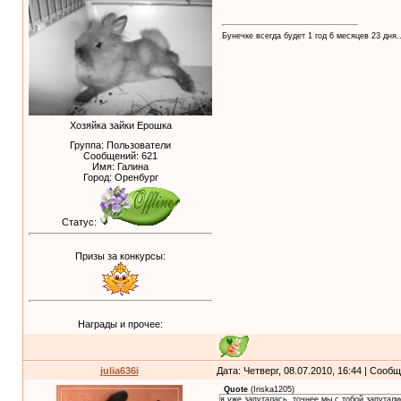
Бунечке всегда будет 1 год 6 месяцев 23 дня..
Хозяйка зайки Ерошка
Группа: Пользователи
Сообщений:
621
Имя: Галина
Город: Оренбург
Статус:
Призы за конкурсы:
Награды и прочее:
julia636i
Дата: Четверг, 08.07.2010, 16:44 | Сооб
Quote
(
Iriska1205
)
я уже запуталась..точнее мы с тобой запутали