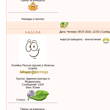
Призы за конкурсы:
Награды и прочее:
y_u_l_i_y_a
Дата: Четверг, 08.07.2010, 12:53 | Сооб
марс(аттракцион) - впечатления
Хозяйка Пятули (кроля) и Лялечки
(хорёк)
Группа: Администраторы и
Модераторы
Сообщений:
1424
Имя: Юлия
Статус:
Призы за конкурсы: