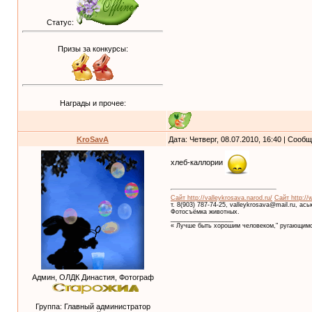
Статус:
Призы за конкурсы:
Награды и прочее:
KroSavA
Дата: Четверг, 08.07.2010, 16:40 | Сооб
хлеб-каллории
Сайт http://valleykrosava.narod.ru/
Сайт http://
т. 8(903) 787-74-25, valleykrosava@mail.ru, ас
Фотосъёмка животных.
__________________
« Лучше быть хорошим человеком," ругающимс
Админ, ОЛДК Династия, Фотограф
Группа: Главный администратор