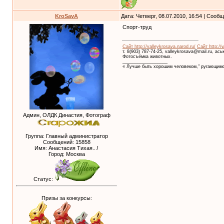
KroSavA
Дата: Четверг, 08.07.2010, 16:54 | Сооб
Спорт-труд
Сайт http://valleykrosava.narod.ru/
Сайт http://
т. 8(903) 787-74-25, valleykrosava@mail.ru, ас
Фотосъёмка животных.
__________________
« Лучше быть хорошим человеком," ругающимс
Админ, ОЛДК Династия, Фотограф
Группа: Главный администратор
Сообщений:
15858
Имя: Анастасия Тихая...!
Город: Москва
Статус:
Призы за конкурсы: