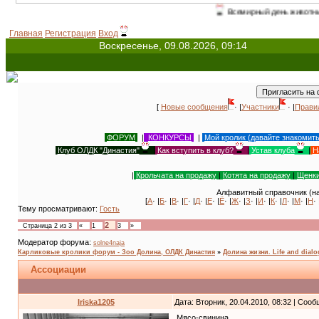
Всемирный день животных - 4 октября (с 19
Главная
Регистрация
Вход
Воскресенье, 09.08.2026, 09:14
[
Новые сообщения
· |
Участники
· |
Прави
ФОРУМ
|
КОНКУРСЫ
|
Мой кролик (давайте знакомит
Клуб ОЛДК "Династия"
|
Как вступить в клуб?
|
Устав клуба
|
Н
|
Крольчата на продажу
|
Котята на продажу
|
Щенки
Алфавитный справочник (на
[
А
· |
Б
· |
В
· |
Г
· |
Д
· |
Е
· |
Ё
· |
Ж
· |
З
· |
И
· |
К
· |
Л
· |
М
· |
Н
· 
Тему просматривают:
Гость
2
Страница
2
из
3
«
1
3
»
Модератор форума:
solne4naja
Карликовые кролики форум - Зоо Долина, ОЛДК Династия
»
Долина жизни. Life and dial
Ассоциации
Iriska1205
Дата: Вторник, 20.04.2010, 08:32 | Соо
Мясо-свинина