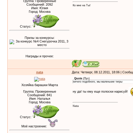
Группа: Проверенные
Сообщений:
2092
Ко мне на Ты!
Имя: Юлия
Город: Москва
Статус:
Призы за конкурсы:
Награды и прочее:
nata
Дата: Четверг, 08.12.2011, 18:06 | Сооб
Quote
(
Пух
)
ничего подобного, мы маленькие тигры
Хозяйка барашки Марта
ну да! ты ему еще полоски нарисуй!
Группа: Проверенные
Сообщений:
841
Имя: Наталья
Город: Москва
Nata
Статус:
Моё настроение: