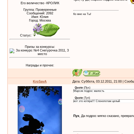
Его величество -КРОЛИК
Группа: Проверенные
Сообщений:
2092
Ко мне на Ты!
Имя: Юлия
Город: Москва
Статус:
Призы за конкурсы:
Награды и прочее:
KroSavA
Дата: Суббота, 03.12.2011, 21:00 | Соо
Quote
(
Пух
)
Марсик подрос малость
Quote
(
Tyri
)
вот это котяра!!! Слонопотам целый
Пух
, Да подрос мягко сказано, превра