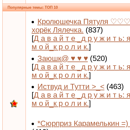
Популярные темы: ТОП 10
Кролюшечка Пятуля ♡♡♡
хорёк Лялечка.
(837)
[
Д а в а й т е _д р у ж и т ь: 
м о й_к р о л и к.
]
Заюшк@ ♥ ♥ ♥
(520)
[
Д а в а й т е _д р у ж и т ь: 
м о й_к р о л и к.
]
Иствуд и Тутти >_<
(463)
[
Д а в а й т е _д р у ж и т ь: 
м о й_к р о л и к.
]
*Сюрприз Карамелькин =) 