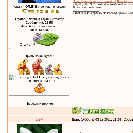
Сайт http://valleykrosava.narod.ru/
Сайт http://
т. 8(903) 787-74-25, valleykrosava@mail.ru, ас
Админ, ОЛДК Династия, Фотограф
Фотосъёмка животных.
__________________
« Лучше быть хорошим человеком," ругающимс
Группа: Главный администратор
Сообщений:
15858
Имя: Анастасия Тихая...!
Город: Москва
Статус:
Призы за конкурсы:
Награды и прочее:
Liz@
Дата: Суббота, 03.12.2011, 21:24 | Соо