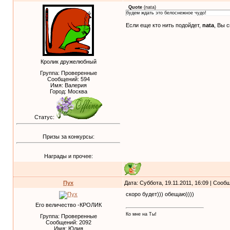
Quote
(
nata
)
будем ждать это белоснежное чудо!
Если еще кто нить подойдет,
nata
, Вы 
Кролик дружелюбный
Группа: Проверенные
Сообщений:
594
Имя: Валерия
Город: Москва
Статус:
Призы за конкурсы:
Награды и прочее:
Пух
Дата: Суббота, 19.11.2011, 16:09 | Соо
скоро будет))) обещаю))))
Его величество -КРОЛИК
Ко мне на Ты!
Группа: Проверенные
Сообщений:
2092
Имя: Юлия