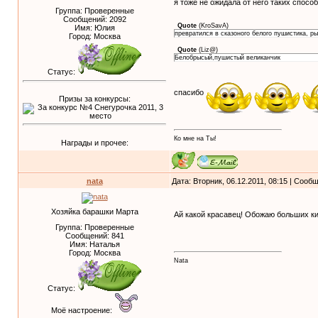
я тоже не ожидала от него таких спосо
Группа: Проверенные
Сообщений:
2092
Quote
(
KroSavA
)
Имя: Юлия
превратился в сказоного белого пушистика, р
Город: Москва
Quote
(
Liz@
)
Белобрысый,пушистый великанчик
Статус:
спасибо
Призы за конкурсы:
Ко мне на Ты!
Награды и прочее:
nata
Дата: Вторник, 06.12.2011, 08:15 | Соо
Хозяйка барашки Марта
Ай какой красавец! Обожаю больших к
Группа: Проверенные
Сообщений:
841
Имя: Наталья
Город: Москва
Nata
Статус:
Моё настроение: