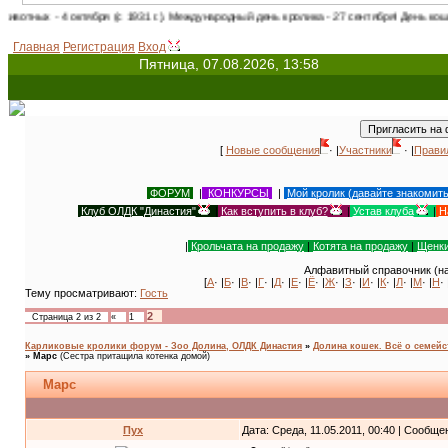
бря (с 1931 г.). Международный день кролика - 27 сентября! День кошек в России - 1
Главная
Регистрация
Вход
Пятница, 07.08.2026, 13:58
[
Новые сообщения
· |
Участники
· |
Прави
ФОРУМ
|
КОНКУРСЫ
|
Мой кролик (давайте знакомит
Клуб ОЛДК "Династия"
|
Как вступить в клуб?
|
Устав клуба
|
Н
|
Крольчата на продажу
|
Котята на продажу
|
Щенки
Алфавитный справочник (на
[
А
· |
Б
· |
В
· |
Г
· |
Д
· |
Е
· |
Ё
· |
Ж
· |
З
· |
И
· |
К
· |
Л
· |
М
· |
Н
· 
Тему просматривают:
Гость
2
Страница
2
из
2
«
1
Карликовые кролики форум - Зоо Долина, ОЛДК Династия
»
Долина кошек. Всё о семейс
»
Марс
(Сестра притащила котенка домой)
Марс
Пух
Дата: Среда, 11.05.2011, 00:40 | Сообщ