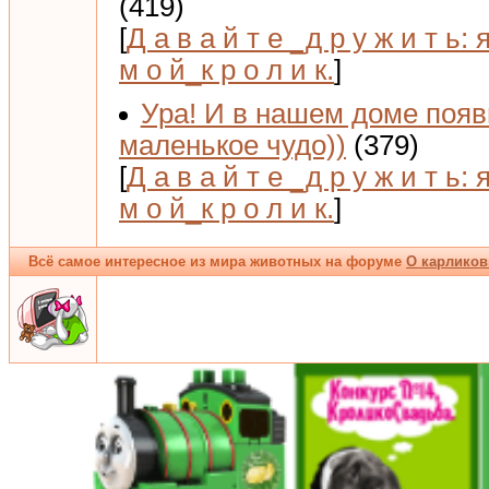
(419)
[
Д а в а й т е _д р у ж и т ь: 
м о й_к р о л и к.
]
Ура! И в нашем доме поя
маленькое чудо))
(379)
[
Д а в а й т е _д р у ж и т ь: 
м о й_к р о л и к.
]
Всё самое интересное из мира животных на форуме
О карликов