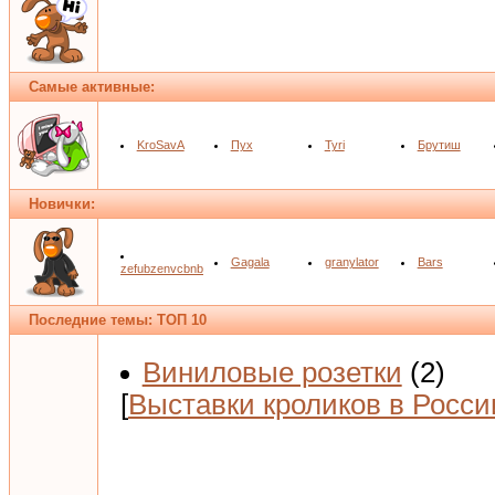
Самые активные:
KroSavA
Пух
Tyri
Брутиш
Новички:
Gagala
granylator
Bars
zefubzenvcbnb
Последние темы: ТОП 10
Виниловые розетки
(2)
[
Выставки кроликов в Росси