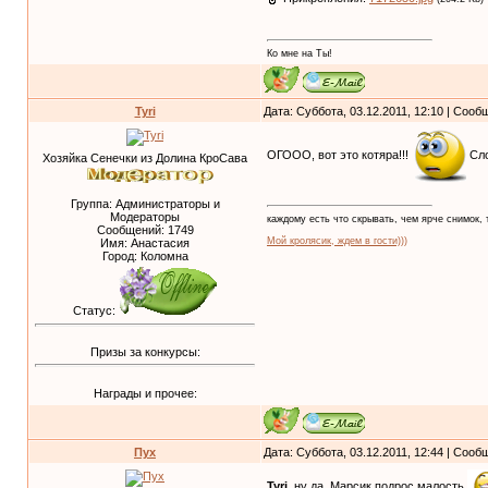
Ко мне на Ты!
Tyri
Дата: Суббота, 03.12.2011, 12:10 | Соо
ОГООО, вот это котяра!!!
Сло
Хозяйка Сенечки из Долина КроСава
Группа: Администраторы и
Модераторы
каждому есть что скрывать, чем ярче снимок, т
Сообщений:
1749
Мой кролясик, ждем в гости)))
Имя: Анастасия
Город: Коломна
Статус:
Призы за конкурсы:
Награды и прочее:
Пух
Дата: Суббота, 03.12.2011, 12:44 | Соо
Tyri
, ну да, Марсик подрос малость