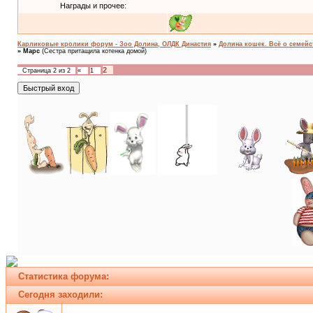
Награды и прочее:
Карликовые кролики форум - Зоо Долина, ОЛДК Династия
»
Долина кошек. Всё о семейс
»
Марс
(Сестра притащила котенка домой)
2
Страница
2
из
2
«
1
Статистика форума:
Сегодня заходили: