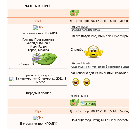
Награды и прочее:
Пух
Дата: Четверг, 08.12.2011, 15:45 | Сооб
Quote
(
nata
)
Обожаю больших кисок!
Его величество -КРОЛИК
ничего подобного, мы маленькие тигр
Группа: Проверенные
Сообщений:
2092
Имя: Юлия
Спасибо
Город: Москва
Quote
(
Lizard
)
Статус:
А где Марсик то, тот, который размером с ладо
Как говорил один знаменитый кролик: "
Призы за конкурсы:
Награды и прочее:
Ко мне на Ты!
Пух
Дата: Четверг, 08.12.2011, 15:46 | Сооб
Нам еще года нет))) Мы еще вырасте
Его величество -КРОЛИК