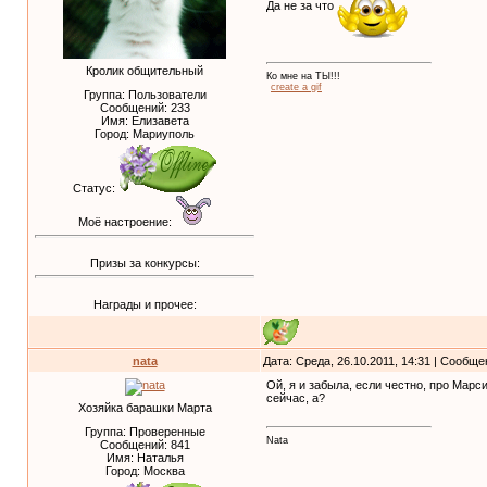
Да не за что
Кролик общительный
Ко мне на ТЫ!!!
create a gif
Группа: Пользователи
Сообщений:
233
Имя: Елизавета
Город: Мариуполь
Статус:
Моё настроение:
Призы за конкурсы:
Награды и прочее:
nata
Дата: Среда, 26.10.2011, 14:31 | Сообщ
Ой, я и забыла, если честно, про Мар
сейчас, а?
Хозяйка барашки Марта
Группа: Проверенные
Nata
Сообщений:
841
Имя: Наталья
Город: Москва