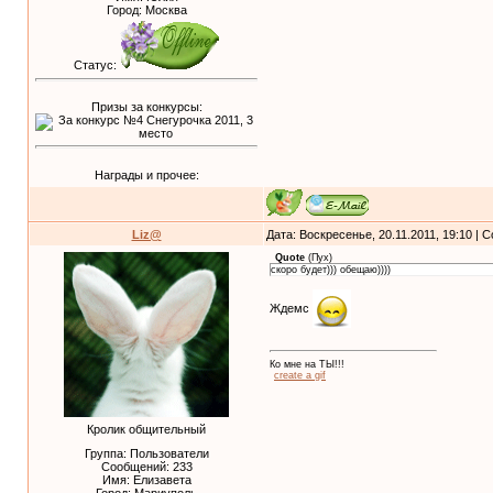
Город: Москва
Статус:
Призы за конкурсы:
Награды и прочее:
Liz@
Дата: Воскресенье, 20.11.2011, 19:10 |
Quote
(
Пух
)
скоро будет))) обещаю))))
Ждемс
Ко мне на ТЫ!!!
create a gif
Кролик общительный
Группа: Пользователи
Сообщений:
233
Имя: Елизавета