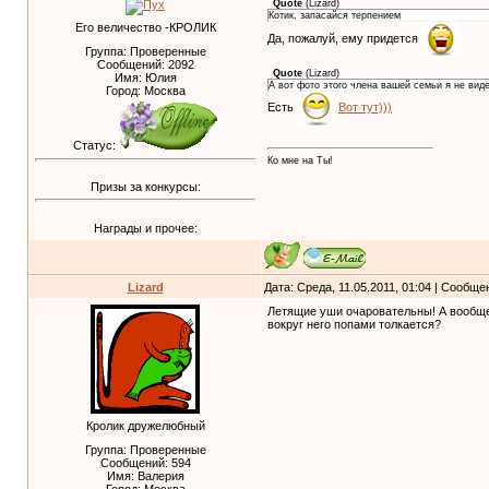
Quote
(
Lizard
)
Котик, запасайся терпением
Его величество -КРОЛИК
Да, пожалуй, ему придется
Группа: Проверенные
Сообщений:
2092
Quote
(
Lizard
)
Имя: Юлия
А вот фото этого члена вашей семьи я не вид
Город: Москва
Есть
Вот тут)))
Статус:
Ко мне на Ты!
Призы за конкурсы:
Награды и прочее:
Lizard
Дата: Среда, 11.05.2011, 01:04 | Сообщ
Летящие уши очаровательны! А вообще 
вокруг него попами толкается?
Кролик дружелюбный
Группа: Проверенные
Сообщений:
594
Имя: Валерия