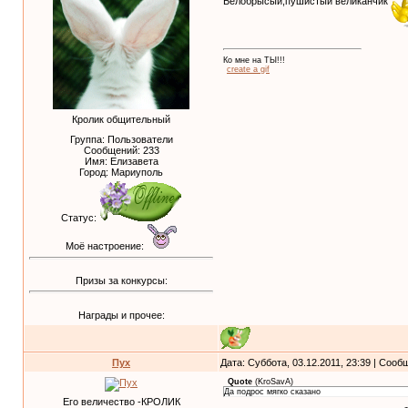
Белобрысый,пушистый великанчик
Ко мне на ТЫ!!!
create a gif
Кролик общительный
Группа: Пользователи
Сообщений:
233
Имя: Елизавета
Город: Мариуполь
Статус:
Моё настроение:
Призы за конкурсы:
Награды и прочее:
Пух
Дата: Суббота, 03.12.2011, 23:39 | Соо
Quote
(
KroSavA
)
Да подрос мягко сказано
Его величество -КРОЛИК