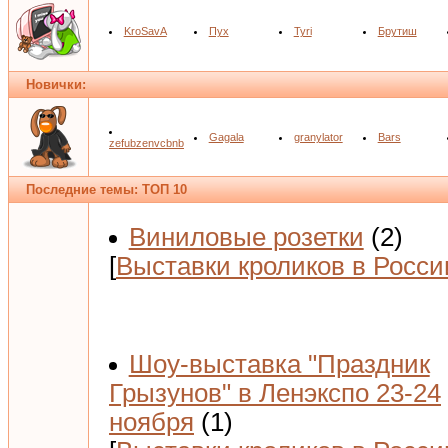
KroSavA
Пух
Tyri
Брутиш
Новички:
Gagala
granylator
Bars
zefubzenvcbnb
Последние темы: ТОП 10
Виниловые розетки
(2)
[
Выставки кроликов в Росси
Шоу-выставка "Праздник
Грызунов" в Ленэкспо 23-24
ноября
(1)