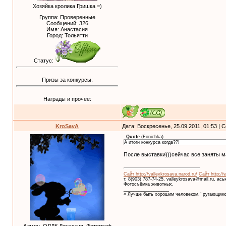
Хозяйка кролика Гришка =)
Группа: Проверенные
Сообщений:
326
Имя: Анастасия
Город: Тольятти
Статус:
Призы за конкурсы:
Награды и прочее:
KroSavA
Дата: Воскресенье, 25.09.2011, 01:53 |
Quote
(
Fonichka
)
А итоги конкурса когда??!
После выставки)))сейчас все заняты 
Сайт http://valleykrosava.narod.ru/
Сайт http://
т. 8(903) 787-74-25, valleykrosava@mail.ru, ас
Фотосъёмка животных.
__________________
« Лучше быть хорошим человеком," ругающимс