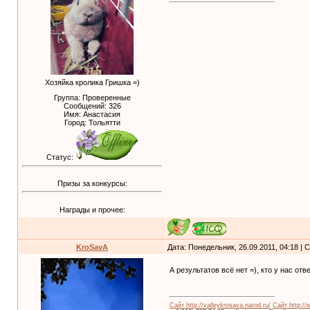
Хозяйка кролика Гришка =)
Группа: Проверенные
Сообщений:
326
Имя: Анастасия
Город: Тольятти
Статус:
Призы за конкурсы:
Награды и прочее:
KroSavA
Дата: Понедельник, 26.09.2011, 04:18 |
А результатов всё нет =), кто у нас о
Сайт http://valleykrosava.narod.ru/
Сайт http://