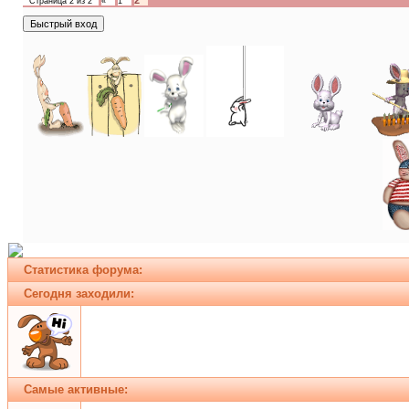
2
Страница
2
из
2
«
1
Статистика форума:
Сегодня заходили:
Самые активные: