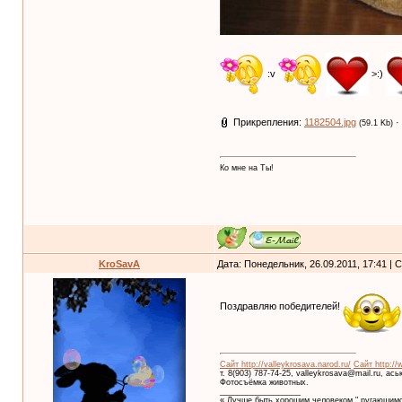
:v
>:)
Прикрепления:
1182504.jpg
·
(59.1 Kb)
Ко мне на Ты!
KroSavA
Дата: Понедельник, 26.09.2011, 17:41 |
Поздравляю победителей!
Сайт http://valleykrosava.narod.ru/
Сайт http://
т. 8(903) 787-74-25, valleykrosava@mail.ru, ас
Фотосъёмка животных.
__________________
« Лучше быть хорошим человеком," ругающимс