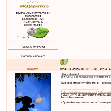
☆☆☆☆☆
Группа: Администраторы и
Модераторы
Сообщений:
1729
Имя: Светлана
Город: Москва
Статус:
Призы за конкурсы:
Награды и прочее:
KroSavA
Дата: Понедельник, 10.10.2011, 00:23 |
Quote
(
Брутиш
)
ой помоему и за прошлый ещё не раздавалb ))
да я совсем)))отругайте меня)))заброс
Сайт http://valleykrosava.narod.ru/
Сайт http://
т. 8(903) 787-74-25, valleykrosava@mail.ru, ас
Фотосъёмка животных.
__________________
« Лучше быть хорошим человеком," ругающимс