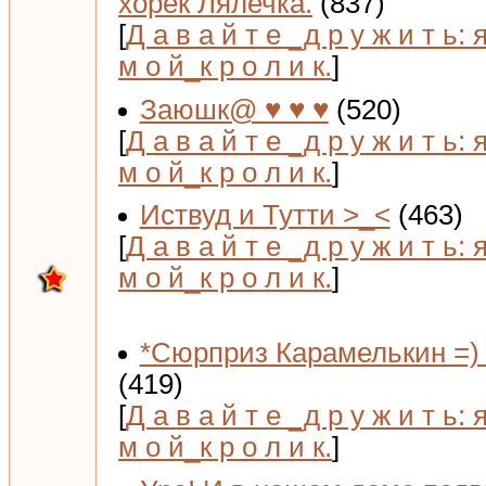
хорёк Лялечка.
(837)
[
Д а в а й т е _д р у ж и т ь: 
м о й_к р о л и к.
]
Заюшк@ ♥ ♥ ♥
(520)
[
Д а в а й т е _д р у ж и т ь: 
м о й_к р о л и к.
]
Иствуд и Тутти >_<
(463)
[
Д а в а й т е _д р у ж и т ь: 
м о й_к р о л и к.
]
*Сюрприз Карамелькин =) 
(419)
[
Д а в а й т е _д р у ж и т ь: 
м о й_к р о л и к.
]