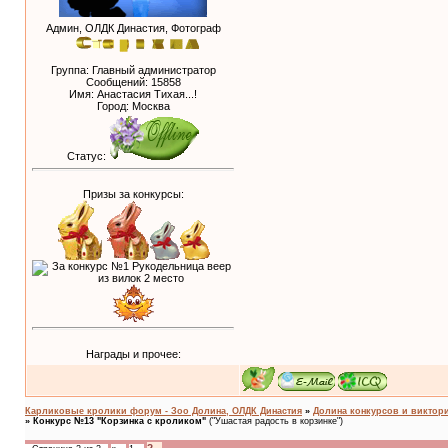
Админ, ОЛДК Династия, Фотограф
Группа: Главный администратор
Сообщений:
15858
Имя: Анастасия Тихая...!
Город: Москва
Статус:
Призы за конкурсы:
Награды и прочее:
Карликовые кролики форум - Зоо Долина, ОЛДК Династия
»
Долина конкурсов и виктори
»
Конкурс №13 "Корзинка с кроликом"
("Ушастая радость в корзинке")