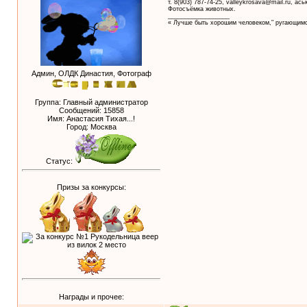
т. 8(903) 787-74-25, valleykrosava@mail.ru, ас
Фотосъёмка животных.
__________________
« Лучше быть хорошим человеком," ругающимс
Админ, ОЛДК Династия, Фотограф
Группа: Главный администратор
Сообщений:
15858
Имя: Анастасия Тихая...!
Город: Москва
Статус:
Призы за конкурсы:
Награды и прочее: