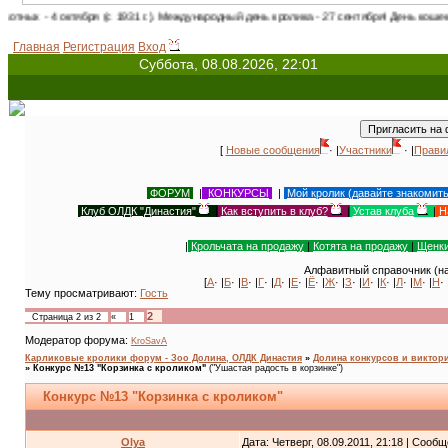
 (с 1931 г.). Международный день кролика - 27 сентября! День кошек в России - 1 ма
Главная
Регистрация
Вход
Суббота, 08.08.2026, 22:01
[
Новые сообщения
· |
Участники
· |
Прави
ФОРУМ
|
КОНКУРСЫ
|
Мой кролик (давайте знакомит
Клуб ОЛДК "Династия"
|
Как вступить в клуб?
|
Устав клуба
|
Н
|
Крольчата на продажу
|
Котята на продажу
|
Щенки
Алфавитный справочник (на
[
А
· |
Б
· |
В
· |
Г
· |
Д
· |
Е
· |
Ё
· |
Ж
· |
З
· |
И
· |
К
· |
Л
· |
М
· |
Н
· 
Тему просматривают:
Гость
2
Страница
2
из
2
«
1
Модератор форума:
KroSavA
Карликовые кролики форум - Зоо Долина, ОЛДК Династия
»
Долина конкурсов и виктори
»
Конкурс №13 "Корзинка с кроликом"
("Ушастая радость в корзинке")
Конкурс №13 "Корзинка с кроликом"
Olya
Дата: Четверг, 08.09.2011, 21:18 | Сооб