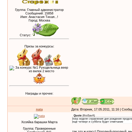
Группа: Главный администратор
Сообщений:
15858
Имя: Анастасия Тихая...!
Город: Москва
Статус:
Призы за конкурсы:
Награды и прочее:
nata
Дата: Вторник, 17.05.2011, 11:16 | Сооб
Quote
(
KroSavA
)
пока неделя справления дня рождения продол
Хозяйка барашки Марта
ещё четверг и суббота будет отмечание
Группа: Проверенные
так это ж класс! Празднуй-празднуй, м