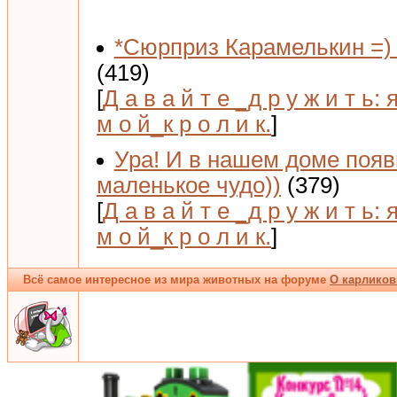
*Сюрприз Карамелькин =) 
(419)
[
Д а в а й т е _д р у ж и т ь: 
м о й_к р о л и к.
]
Ура! И в нашем доме поя
маленькое чудо))
(379)
[
Д а в а й т е _д р у ж и т ь: 
м о й_к р о л и к.
]
Всё самое интересное из мира животных на форуме
О карликов