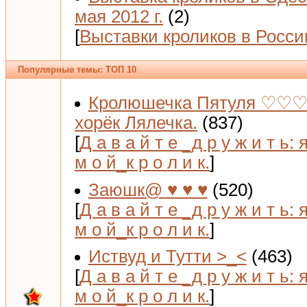
мая 2012 г.
(2)
[
Выставки кроликов в Росси
Популярные темы: ТОП 10
Кролюшечка Пятуля ♡♡♡
хорёк Лялечка.
(837)
[
Д а в а й т е _д р у ж и т ь: 
м о й_к р о л и к.
]
Заюшк@ ♥ ♥ ♥
(520)
[
Д а в а й т е _д р у ж и т ь: 
м о й_к р о л и к.
]
Иствуд и Тутти >_<
(463)
[
Д а в а й т е _д р у ж и т ь: 
м о й_к р о л и к.
]