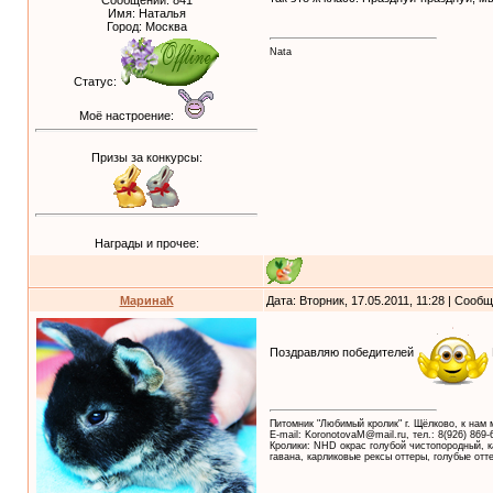
Сообщений:
841
Имя: Наталья
Город: Москва
Nata
Статус:
Моё настроение:
Призы за конкурсы:
Награды и прочее:
МаринаК
Дата: Вторник, 17.05.2011, 11:28 | Сооб
Поздравляю победителей
Питомник "Любимый кролик" г. Щёлково, к нам
E-mail: KoronotovaM@mail.ru, тел.: 8(926) 869-
Кролики: NHD окрас голубой чистопородный, к
гавана, карликовые рексы оттеры, голубые от