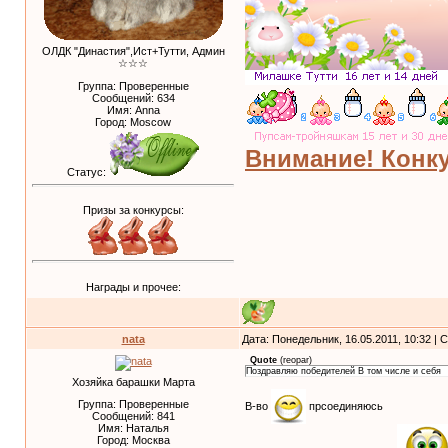
ОЛДК "Династия",Ист+Тутти, Админ
☆☆☆
Группа: Проверенные
Сообщений:
634
Имя: Anna
Город: Moscow
Внимание! Конку
Статус:
Призы за конкурсы:
Награды и прочее:
nata
Дата: Понедельник, 16.05.2011, 10:32 |
Quote
(
reopar
)
Поздравляю победителей В том числе и себя
Хозяйка барашки Марта
Группа: Проверенные
В-во
прсоединяюсь
Сообщений:
841
Имя: Наталья
Город: Москва