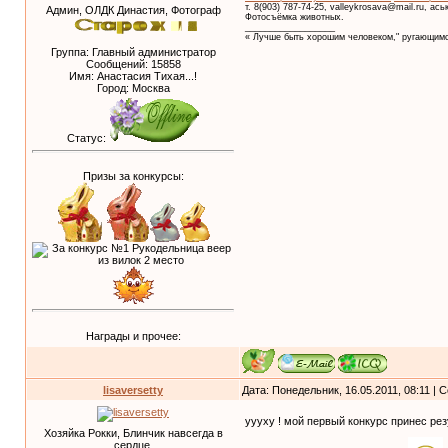
т. 8(903) 787-74-25, valleykrosava@mail.ru, ас
Админ, ОЛДК Династия, Фотограф
Фотосъёмка животных.
__________________
« Лучше быть хорошим человеком," ругающимс
Группа: Главный администратор
Сообщений:
15858
Имя: Анастасия Тихая...!
Город: Москва
Статус:
Призы за конкурсы:
Награды и прочее:
lisaversetty
Дата: Понедельник, 16.05.2011, 08:11 |
уууху ! мой первый конкурс принес ре
Хозяйка Рокки, Блинчик навсегда в
сердце.