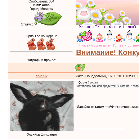
Сообщений:
634
Имя: Anna
Город: Moscow
Статус:
Призы за конкурсы:
Внимание! Конку
Награды и прочее:
toichik
Дата: Понедельник, 16.05.2011, 03:39 
Quote
(
reopar
)
оставляем так или среди тех, у кого по 7 гол
Давайте оставим так!Фотки очень кла
Хозяйка Епифания