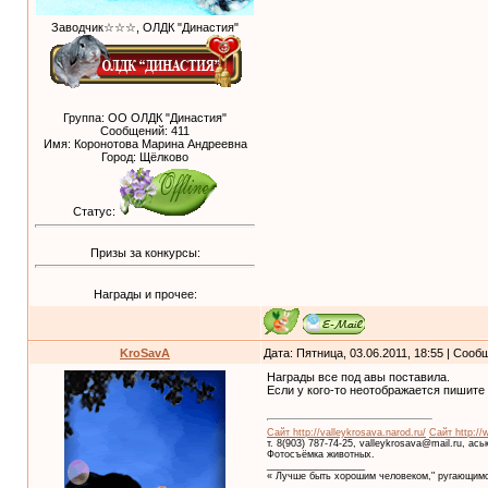
Заводчик☆☆☆, ОЛДК "Династия"
Группа: ОО ОЛДК "Династия"
Сообщений:
411
Имя: Коронотова Марина Андреевна
Город: Щёлково
Статус:
Призы за конкурсы:
Награды и прочее:
KroSavA
Дата: Пятница, 03.06.2011, 18:55 | Соо
Награды все под авы поставила.
Если у кого-то неотображается пишите 
Сайт http://valleykrosava.narod.ru/
Сайт http://
т. 8(903) 787-74-25, valleykrosava@mail.ru, ас
Фотосъёмка животных.
__________________
« Лучше быть хорошим человеком," ругающимс