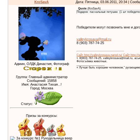
KroSavA
Дата: Пятница, 03.06.2011, 20:34 | Соо
Quote
(
KroSavA
)
Подарок: пасхальные петушки. (1 шт победите
Победители могут позвонить мне и дог
valleykrosava@mail.ru
8 (903) 787-74-25
Сайт http://valleykrosava.narod.ru/
Сайт http://
т. 8(903) 787-74-25, valleykrosava@mail.ru, ас
Фотосъёмка животных.
Админ, ОЛДК Династия, Фотограф
__________________
« Лучше быть хорошим человеком," ругающимс
Группа: Главный администратор
Сообщений:
15858
Имя: Анастасия Тихая...!
Город: Москва
Статус:
Призы за конкурсы: