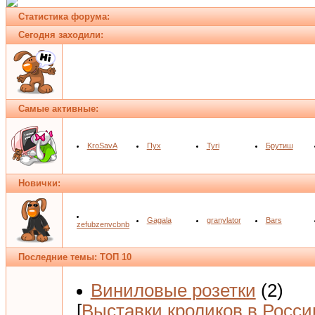
Статистика форума:
Сегодня заходили:
Самые активные:
KroSavA
Пух
Tyri
Брутиш
Новички:
Gagala
granylator
Bars
zefubzenvcbnb
Последние темы: ТОП 10
Виниловые розетки
(2)
[
Выставки кроликов в Росси