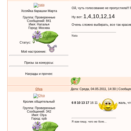
Ой, чуть голосование не пропустила!!
Хозяйка барашки Марта
1,4,10,12,14
Ну вот:
Группа: Проверенные
Сообщений:
841
Имя: Наталья
Очень сложно выбирать, все так краси
Город: Москва
Nata
Статус:
Моё настроение:
Призы за конкурсы:
Награды и прочее:
Olya
Дата: Среда, 04.05.2011, 14:30 | Сообщ
Кролик общительный
6 8 10 13 17
16 11
жаль, чт
Группа: Проверенные
Сообщений:
342
Имя: Olya
Город: spb
Я вам пишу, чего же боле...