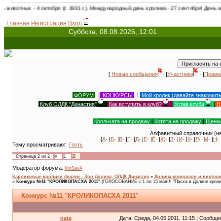
 октября (с 1931 г.). Международный день кролика - 27 сентября! День кошек в Росси
Главная
Регистрация
Вход
Суббота, 08.08.2026, 12:01
[
Новые сообщения
· |
Участники
· |
Прави
ФОРУМ
|
КОНКУРСЫ
|
Мой кролик (давайте знакомит
Клуб ОЛДК "Династия"
|
Как вступить в клуб?
|
Устав клуба
|
Н
|
Крольчата на продажу
|
Котята на продажу
|
Щенки
Алфавитный справочник (на
[
А
· |
Б
· |
В
· |
Г
· |
Д
· |
Е
· |
Ё
· |
Ж
· |
З
· |
И
· |
К
· |
Л
· |
М
· |
Н
· 
Тему просматривают:
Гость
2
Страница
2
из
2
«
1
Модератор форума:
KroSavA
Карликовые кролики форум - Зоо Долина, ОЛДК Династия
»
Долина конкурсов и виктори
»
Конкурс №11 "КРОЛИКОПАСХА 2011"
(ГОЛОСОВАНИЕ с 1 по 15 мая!!! "Пасха в Долине кролик
Конкурс №11 "КРОЛИКОПАСХА 2011"
nata
Дата: Среда, 04.05.2011, 11:15 | Сообщ