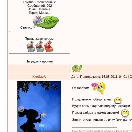
Группа: Проверенные
Сообщений:
902
Имя: Наталия
Город: Москва
Статус:
Призы за конкурсы:
Награды и прочее:
KroSavA
Дата: Понедельник, 16.05.2011, 04:01 |
Оставляем.
Поздравляю победителей!
Будет время сделаю под аву наградки.
Призы забирать самовывозом!
Звоните или пишите в личку (или на по
Сайт http://valleykrosava.narod.ru/
Сайт http://