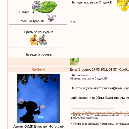
Награды под аву в Студию!!!!
Статус:
Моё настроение:
Nata
Призы за конкурсы:
Награды и прочее:
KroSavA
Дата: Вторник, 17.05.2011, 01:37 | Соо
Quote
(
nata
)
Награды под аву в Студию!!!!
На этой недели постараюсь)))пока не
ещё четверг и суббота будет отмечан
Сайт http://valleykrosava.narod.ru/
Сайт http://
т. 8(903) 787-74-25, valleykrosava@mail.ru, ас
Фотосъёмка животных.
__________________
« Лучше быть хорошим человеком," ругающимс
Админ, ОЛДК Династия, Фотограф