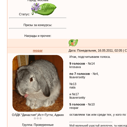
Город: Москва
Статус:
Призы за конкурсы:
Награды и прочее:
reopar
Дата: Понедельник, 16.05.2011, 02:05 |
Итак, подсчитываем голоса.
9 голосов
- №14
krosava
по 7 голосов
- №4,
lisaversetty
№13
nata
и №17
lisaversetty
5 голосов
- №10
reopar
оставляем так или среди тех, у кого по
ОЛДК "Династия",Ист+Тутти, Админ
☆☆☆
Группа: Проверенные
Мой маленький ушастый ангелочек, ты навсегд