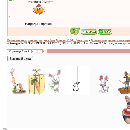
Награды и прочее:
Карликовые кролики форум - Зоо Долина, ОЛДК Династия
»
Долина конкурсов и виктори
»
Конкурс №11 "КРОЛИКОПАСХА 2011"
(ГОЛОСОВАНИЕ с 1 по 15 мая!!! "Пасха в Долине кролик
2
Страница
2
из
2
«
1