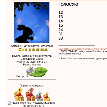
ГОЛОСУЮ
12
13
14
15
24
31
33
Админ, ОЛДК Династия, Фотограф
Сайт http://valleykrosava.narod.ru/
Сайт http://
т. 8(903) 787-74-25, valleykrosava@mail.ru, ас
Фотосъёмка животных.
Группа: Главный администратор
__________________
Сообщений:
15858
« Лучше быть хорошим человеком," ругающимс
Имя: Анастасия Тихая...!
Город: Москва
Статус:
Призы за конкурсы: