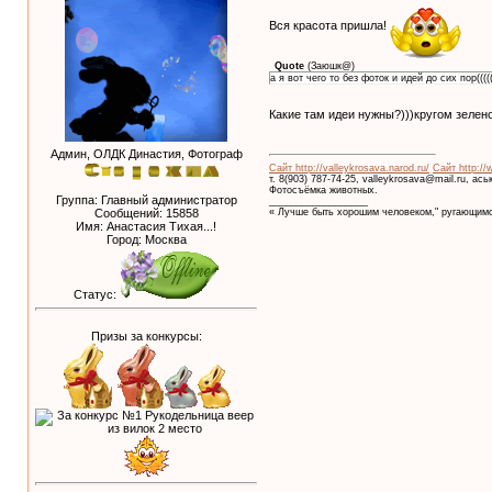
Вся красота пришла!
Quote
(
Заюшк@
)
а я вот чего то без фоток и идей до сих пор((((
Какие там идеи нужны?)))кругом зелен
Админ, ОЛДК Династия, Фотограф
Сайт http://valleykrosava.narod.ru/
Сайт http://
т. 8(903) 787-74-25, valleykrosava@mail.ru, ас
Фотосъёмка животных.
Группа: Главный администратор
__________________
« Лучше быть хорошим человеком," ругающимс
Сообщений:
15858
Имя: Анастасия Тихая...!
Город: Москва
Статус:
Призы за конкурсы: