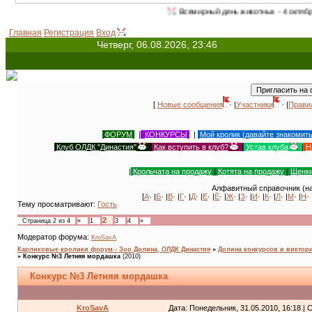
Всемирный день животных - 4 октября (с 1931 г.). Ме
Главная
Регистрация
Вход
Четверг, 06.08.2026, 23:46
[
Новые сообщения
· |
Участники
· |
Прави
ФОРУМ
|
КОНКУРСЫ
|
Мой кролик (давайте знакомит
Клуб ОЛДК "Династия"
|
Как вступить в клуб?
|
Устав клуба
|
Н
|
Крольчата на продажу
|
Котята на продажу
|
Щенки
Алфавитный справочник (на
[
А
· |
Б
· |
В
· |
Г
· |
Д
· |
Е
· |
Ё
· |
Ж
· |
З
· |
И
· |
К
· |
Л
· |
М
· |
Н
· 
Тему просматривают:
Гость
2
Страница
2
из
4
«
1
3
4
»
Модератор форума:
KroSavA
Карликовые кролики форум - Зоо Долина, ОЛДК Династия
»
Долина конкурсов и виктори
»
Конкурс №3 Летняя мордашка
(2010)
Конкурс №3 Летняя мордашка
KroSavA
Дата: Понедельник, 31.05.2010, 16:18 |