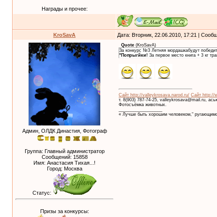
Награды и прочее:
KroSavA
Дата: Вторник, 22.06.2010, 17:21 | Соо
Quote
(
KroSavA
)
За конкурс №3 Летняя мордашкабудут победит
"Попрыгйки!
За первое место книга + 3 кг тр
Сайт http://valleykrosava.narod.ru/
Сайт http://
т. 8(903) 787-74-25, valleykrosava@mail.ru, ас
Фотосъёмка животных.
__________________
« Лучше быть хорошим человеком," ругающимс
Админ, ОЛДК Династия, Фотограф
Группа: Главный администратор
Сообщений:
15858
Имя: Анастасия Тихая...!
Город: Москва
Статус:
Призы за конкурсы: