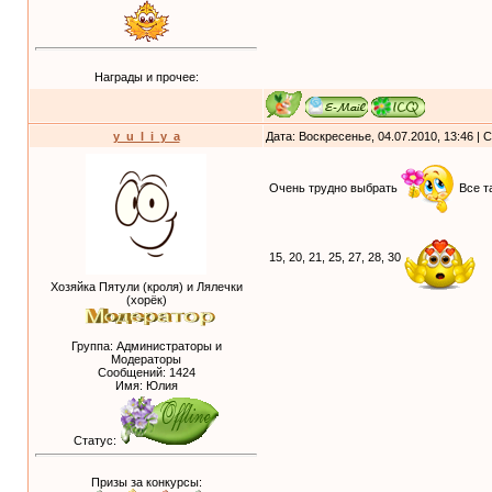
Награды и прочее:
y_u_l_i_y_a
Дата: Воскресенье, 04.07.2010, 13:46 |
Очень трудно выбрать
Все т
15, 20, 21, 25, 27, 28, 30
Хозяйка Пятули (кроля) и Лялечки
(хорёк)
Группа: Администраторы и
Модераторы
Сообщений:
1424
Имя: Юлия
Статус:
Призы за конкурсы: