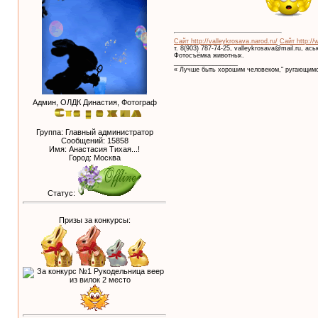
Сайт http://valleykrosava.narod.ru/
Сайт http://
т. 8(903) 787-74-25, valleykrosava@mail.ru, ас
Фотосъёмка животных.
__________________
« Лучше быть хорошим человеком," ругающимс
Админ, ОЛДК Династия, Фотограф
Группа: Главный администратор
Сообщений:
15858
Имя: Анастасия Тихая...!
Город: Москва
Статус:
Призы за конкурсы: