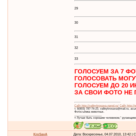
29
30
31
32
33
ГОЛОСУЕМ ЗА 7 ФО
ГОЛОСОВАТЬ МОГУТ
ГОЛОСУЕМ ДО 20 И
ЗА СВОИ ФОТО НЕ 
Сайт http://valleykrosava.narod.ru/
Сайт http://
т. 8(903) 787-74-25, valleykrosava@mail.ru, ас
Фотосъёмка животных.
__________________
« Лучше быть хорошим человеком," ругающимс
KroSavA
Дата: Воскресенье, 04.07.2010, 13:42 |