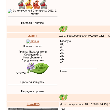
Награды и прочее:
Жанна
Дата: Воскресенье, 04.07.2010, 13:57 |
Голосую:
31,
Кролик в норке
30,
28,
Группа: Пользователи
25,
Сообщений:
1
23,
Имя: Джаннета
16,
Город: кольчугино
17
Жанна
Статус:
Призы за конкурсы:
Награды и прочее:
Iriska1205
Дата: Воскресенье, 04.07.2010, 14:19 
№6