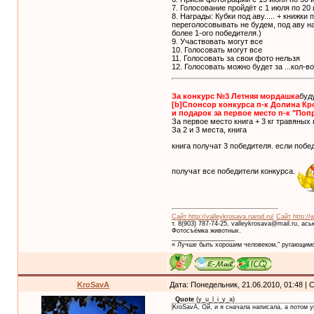
7. Голосование пройдёт с 1 июля по 2
8. Награды: Кубки под аву..... + книжк
переголосовывать не будем, под аву н
более 1-ого победителя.)
9. Участвовать могут все
10. Голосовать могут все
11. Голосовать за свои фото нельзя
12. Голосовать можно будет за ...кол-
За конкурс №3 Летняя мордашка
буд
[b]Спонсор конкурса п-к Долина Кр
и подарок за первое место п-к "Поп
За первое место книга + 3 кг травяных 
За 2 и 3 места, книга
книга получат 3 победителя. если поб
получат все победители конкурса.
Сайт http://valleykrosava.narod.ru/
Сайт http://
т. 8(903) 787-74-25, valleykrosava@mail.ru, ас
Фотосъёмка животных.
__________________
« Лучше быть хорошим человеком," ругающимс
KroSavA
Дата: Понедельник, 21.06.2010, 01:48 |
Quote
(
y_u_l_i_y_a
)
KroSavA, Ой, и я сначала написала, а потом 