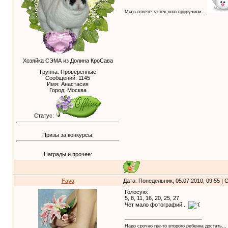
Мы в ответе за тех,кого приручили...
Хозяйка СЭМА из Долина КроСава
Группа: Проверенные
Сообщений:
1145
Имя: Анастасия
Город: Москва
Статус:
Призы за конкурсы:
Награды и прочее:
Faya
Дата: Понедельник, 05.07.2010, 09:55 |
Голосую:
5, 8, 11, 16, 20, 25, 27
Чет мало фотографий...
Надо срочно где-то второго ребенка достать...