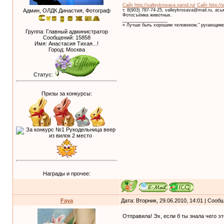
Сайт http://valleykrosava.narod.ru/
Сайт http://
т. 8(903) 787-74-25, valleykrosava@mail.ru, ас
Админ, ОЛДК Династия, Фотограф
Фотосъёмка животных.
__________________
« Лучше быть хорошим человеком," ругающимс
Группа: Главный администратор
Сообщений:
15858
Имя: Анастасия Тихая...!
Город: Москва
Статус:
Призы за конкурсы:
Награды и прочее:
Faya
Дата: Вторник, 29.06.2010, 14:01 | Соо
Отправила! Эх, если б ты знала чего э