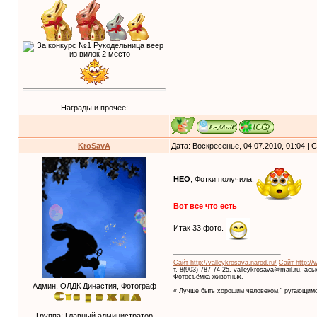
Награды и прочее:
KroSavA
Дата: Воскресенье, 04.07.2010, 01:04 |
НЕО
, Фотки получила.
Вот все что есть
Итак 33 фото.
Сайт http://valleykrosava.narod.ru/
Сайт http://
т. 8(903) 787-74-25, valleykrosava@mail.ru, ас
Фотосъёмка животных.
__________________
Админ, ОЛДК Династия, Фотограф
« Лучше быть хорошим человеком," ругающимс
Группа: Главный администратор