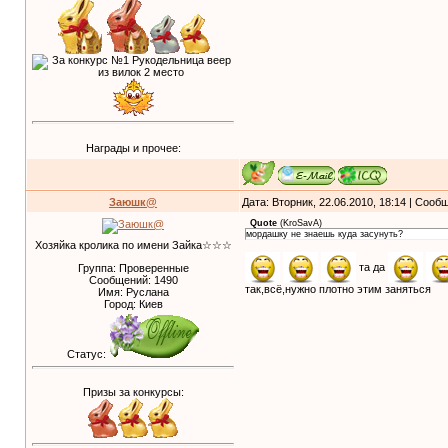
Награды и прочее:
Заюшк@
Дата: Вторник, 22.06.2010, 18:14 | Соо
Quote
(
KroSavA
)
мордашку не знаешь куда засунуть?
Хозяйка кролика по имени Зайка☆☆☆
та да
Группа: Проверенные
Сообщений:
1490
так,всё,нужно плотно этим заняться
Имя: Руслана
Город: Киев
Статус:
Призы за конкурсы: