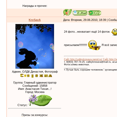
Награды и прочее:
KroSavA
Дата: Вторник, 29.06.2010, 18:39 | Соо
24 фото...нехватает ещё 14 фоток
присылаем!!!!!!!!!!
Я всё зап
Сайт http://valleykrosava.narod.ru/
Сайт http://
т. 8(903) 787-74-25, valleykrosava@mail.ru, ас
Фотосъёмка животных.
__________________
« Лучше быть хорошим человеком," ругающимс
Админ, ОЛДК Династия, Фотограф
Группа: Главный администратор
Сообщений:
15858
Имя: Анастасия Тихая...!
Город: Москва
Статус:
Призы за конкурсы: