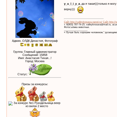
y_u_l_i_y_a
, да я такая)))только я мог
верну)))
Сайт http://valleykrosava.narod.ru/
Сайт http://
т. 8(903) 787-74-25, valleykrosava@mail.ru, ас
Фотосъёмка животных.
__________________
« Лучше быть хорошим человеком," ругающимс
Админ, ОЛДК Династия, Фотограф
Группа: Главный администратор
Сообщений:
15858
Имя: Анастасия Тихая...!
Город: Москва
Статус:
Призы за конкурсы: