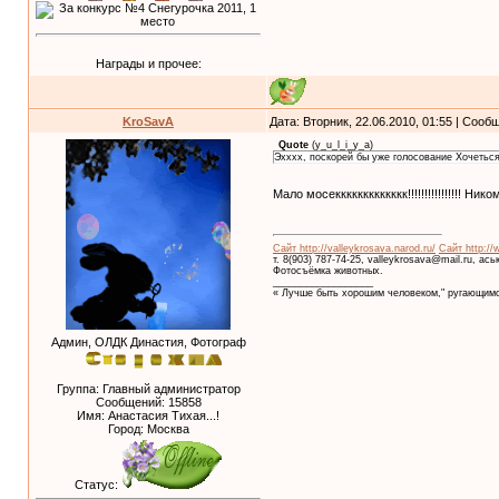
Награды и прочее:
KroSavA
Дата: Вторник, 22.06.2010, 01:55 | Соо
Quote
(
y_u_l_i_y_a
)
Эхххх, поскорей бы уже голосование Хочеться
Мало мосеккккккккккккк!!!!!!!!!!!!!!!! Н
Сайт http://valleykrosava.narod.ru/
Сайт http://
т. 8(903) 787-74-25, valleykrosava@mail.ru, ас
Фотосъёмка животных.
__________________
« Лучше быть хорошим человеком," ругающимс
Админ, ОЛДК Династия, Фотограф
Группа: Главный администратор
Сообщений:
15858
Имя: Анастасия Тихая...!
Город: Москва
Статус: