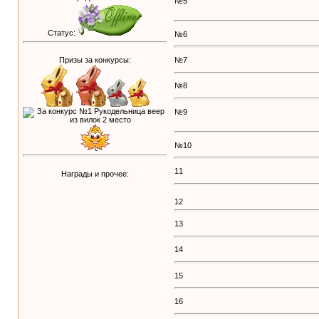
№5
Статус:
№6
Призы за конкурсы:
№7
№8
№9
№10
11
Награды и прочее:
12
13
14
15
16