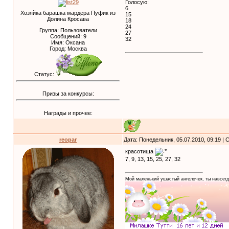
Голосую:
6
Хозяйка барашка мардера Пуфик из
15
Долина Кросава
18
24
Группа: Пользователи
27
Сообщений:
9
32
Имя: Оксана
Город: Москва
Статус:
Призы за конкурсы:
Награды и прочее:
reopar
Дата: Понедельник, 05.07.2010, 09:19 |
красотища
7, 9, 13, 15, 25, 27, 32
Мой маленький ушастый ангелочек, ты навсегд