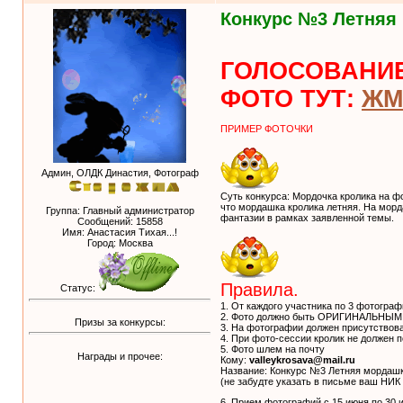
Конкурс №3 Летняя
ГОЛОСОВАНИЕ
ФОТО ТУТ:
ЖМ
ПРИМЕР ФОТОЧКИ
Админ, ОЛДК Династия, Фотограф
Суть конкурса: Мордочка кролика на ф
что мордашка кролика летняя. На морд
Группа: Главный администратор
фантазии в рамках заявленной темы.
Сообщений:
15858
Имя: Анастасия Тихая...!
Город: Москва
Правила.
Статус:
1. От каждого участника по 3 фотогра
2. Фото должно быть ОРИГИНАЛЬНЫМ
Призы за конкурсы:
3. На фотографии должен присутствов
4. При фото-сессии кролик не должен 
5. Фото шлем на почту
Награды и прочее:
Кому:
valleykrosava@mail.ru
Название: Конкурс №3 Летняя мордаш
(не забудте указать в письме ваш НИК
6. Прием фотографий с 15 июня по 30 и