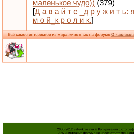
маленькое чудо))
(379)
[
Д а в а й т е _д р у ж и т ь: 
м о й_к р о л и к.
]
Всё самое интересное из мира животных на форуме
О карликов
2008-2012 valleykrosava © Копирования фотогра
Администрация форума не несёт ответственнос