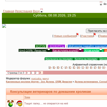
Всемирный 
Главная
Регистрация
Вход
Суббота, 08.08.2026, 19:25
[
Новые сообщения
· |
Участники
· |
Прави
ФОРУМ
|
КОНКУРСЫ
|
Мой кролик (давайте знакомит
Клуб ОЛДК "Династия"
|
Как вступить в клуб?
|
Устав клуба
|
Н
|
Крольчата на продажу
|
Котята на продажу
|
Щенки
Алфавитный справочник (на
[
А
· |
Б
· |
В
· |
Г
· |
Д
· |
Е
· |
Ё
· |
Ж
· |
З
· |
И
· |
К
· |
Л
· |
М
· |
Н
· 
3
Страница
3
из
3
«
1
2
Модератор форума:
,
martzaika
манул
Карликовые кролики форум - Зоо Долина, ОЛДК Династия
»
Долина ветеринарии. Consult
Консультации ветеринаров по домашним кроликам
Тема
Тащит лапку.... не опирается на неё