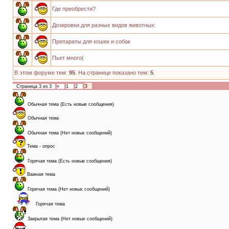
Где преобрести?
Дозировки для разных видов животных:
Препараты для кошек и собак
Пьет много(
В этом форуме тем:
95
. На странице показано тем:
5
.
3
Страница
3
из
3
«
1
2
Обычная тема (Есть новые сообщения)
Обычная тема
Обычная тема (Нет новых сообщений)
Тема - опрос
Горячая тема (Есть новые сообщения)
Важная тема
Горячая тема (Нет новых сообщений)
Горячая тема
Закрытая тема (Нет новых сообщений)