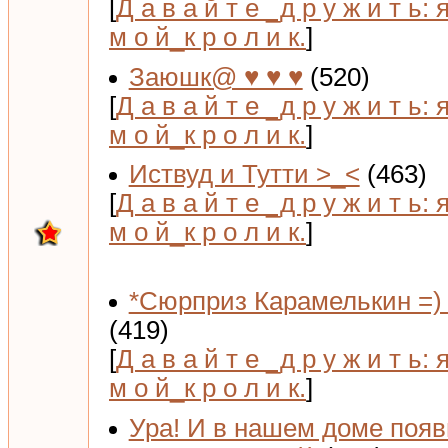
[
Д а в а й т е _д р у ж и т ь: 
м о й_к р о л и к.
]
Заюшк@ ♥ ♥ ♥
(520)
[
Д а в а й т е _д р у ж и т ь: 
м о й_к р о л и к.
]
Иствуд и Тутти >_<
(463)
[
Д а в а й т е _д р у ж и т ь: 
м о й_к р о л и к.
]
*Сюрприз Карамелькин =) 
(419)
[
Д а в а й т е _д р у ж и т ь: 
м о й_к р о л и к.
]
Ура! И в нашем доме поя