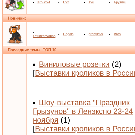
KroSavA
Пух
Tyri
Брутиш
Новички:
Gagala
granylator
Bars
zefubzenvcbnb
Последние темы: ТОП 10
Виниловые розетки
(2)
[
Выставки кроликов в Росси
Шоу-выставка "Праздник
Грызунов" в Ленэкспо 23-24
ноября
(1)
[
Выставки кроликов в Росси