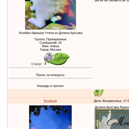
Вы её не сможете не за
Хозяйка барашки Ymma из Долина Кросава
Группа: Проверенные
Сообщений:
25
Имя: Алёна
Город: Москва
Статус:
Призы за конкурсы:
Награды и прочее:
KroSavA
Дата: Воскресенье, 17.
Долина КроСава Яшма.