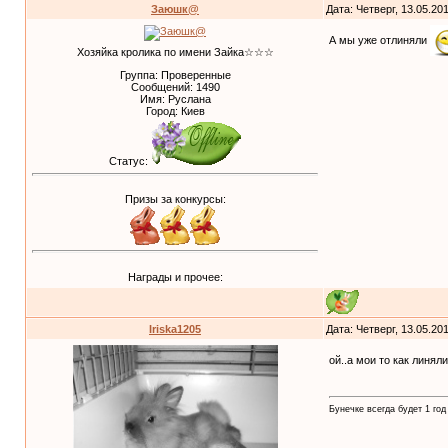
Заюшк@
Дата: Четверг, 13.05.20
А мы уже отлиняли
Хозяйка кролика по имени Зайка☆☆☆
Группа: Проверенные
Сообщений:
1490
Имя: Руслана
Город: Киев
Статус:
Призы за конкурсы:
Награды и прочее:
Iriska1205
Дата: Четверг, 13.05.20
ой..а мои то как линял
Бунечке всегда будет 1 год