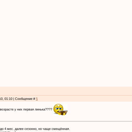
10, 01:10 | Сообщение #
5
м возрасте у них первая линька????
 до 4 мес. далее сезонно, но чаще смещённая.