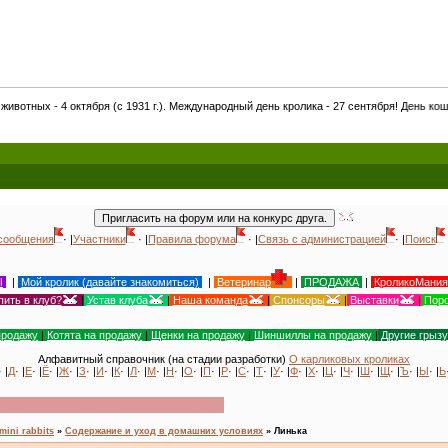
31 г.). Международный день кролика - 27 сентября! День кошек в России - 1 марта! М
сообщения
· |
Участники
· |
Правила форума
· |
Связь с администрацией
· |
Поиск
Ы
|
Мой кролик (давайте знакомиться)
|
Ветеринар
|
ПРОДАЖА
|
КроликоМания
пить в клуб?
|
Устав клуба
|
Наша команда
|
Спонсоры
|
Выставки
|
Поро
продажу
|
Котята на продажу
|
Щенки на продажу
|
Шиншиллы на продажу
|
Другие грыз
Алфавитный справочник (на стадии разработки)
О карликовых кроликах
· |
Д
· |
Е
· |
Ё
· |
Ж
· |
З
· |
И
· |
К
· |
Л
· |
М
· |
Н
· |
О
· |
П
· |
Р
· |
С
· |
Т
· |
У
· |
Ф
· |
Х
· |
Ц
· |
Ч
· |
Ш
· |
Щ
· |
Ъ
· |
Ы
· |
Ь
mini rabbits
»
Содержание и уход в домашних условиях
»
Линька