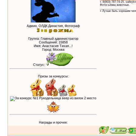
т. 8(903) 787-74-25, valley
Фотосъёмка животных.
__________________
« Лучше быть хорошим чело
Админ, ОЛДК Династия, Фотограф
Группа: Главный администратор
Сообщений:
15858
Имя: Анастасия Тихая...!
Город: Москва
Статус:
Призы за конкурсы:
Награды и прочее: