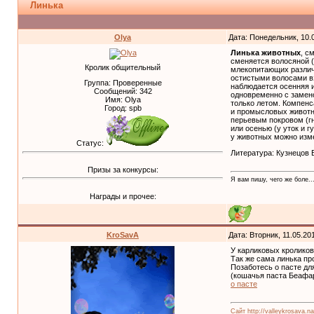
Линька
Olya
Дата: Понедельник, 10.
Линька животных
, с
сменяется волосяной (
Кролик общительный
млекопитающих различа
остистыми волосами в
Группа: Проверенные
наблюдается осенняя и
Сообщений:
342
одновременно с замен
Имя: Olya
только летом. Компенс
Город: spb
и промысловых животны
перьевым покровом (гн
или осенью (у уток и 
у животных можно изме
Статус:
Литература: Кузнецов 
Призы за конкурсы:
Я вам пишу, чего же боле..
Награды и прочее:
KroSavA
Дата: Вторник, 11.05.20
У карликовых кролико
Так же сама линька пр
Позаботесь о пасте дл
(кошачья паста Беафар
о пасте
Сайт http://valleykrosava.na