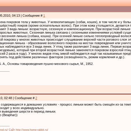
05.2010, 04:13 | Сообщение #
1
мена покровов тела у животных. У млекопитающих (собак, кошек), в том числе и у бо
шёрстный) покров (кроме осязательных волос). При этом кожа утолщается, делается 
ют 3 вида линьки: возрастную, сезонную и компенсационную. При возрастной линьке
зрослых животных. Сезонная линька связана с сезонными изменениями условий суще
 весенняя линька (собака, кошка). При осенней линьке сильно теплопроводный волос
ой покрова у многих животных происходит слущивание верхней части рогового слоя э
ационная линька - образование волосяного покрова на местах повреждения или унич
х наблюдаются все 3 вида линек. У птиц также различают 3 вида линек. Первая возр
ездовым), который при второй возрастной линьке заменяется покровом взрослой птицы
гусей 2 раза в году). У многих видов птиц зимой наблюдается ещё так называемые пре
нять под действием различных факторов (освещённость, режим кормления и др.).
Б. А., Основы товароведения пушно-мехового сырья, М., 1952.
.
10, 02:48 | Сообщение #
2
в содержащихся в домашних условиях - процесс линьки может быть смещён из-за тем
оходит у всех индивидуально.
я выведения шерсти в период линьки.
 (Beaphar))
rod.ru/
Сайт http://www.home-rabbit.ru/