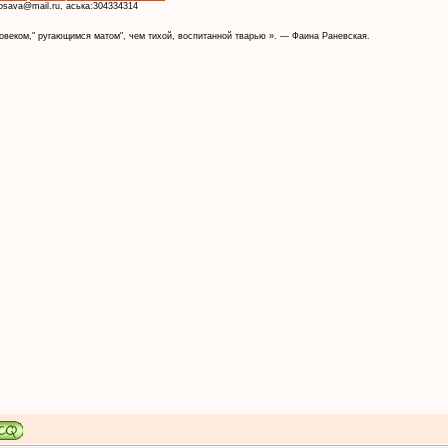
krosava@mail.ru, аська:304334314
веком," ругающимся матом", чем тихой, воспитанной тварью ». — Фаина Раневская.