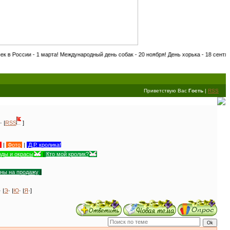
еждународный день собак - 20 ноября! День хорька - 18 сентября! Международный день
Приветствую Вас
Гость
|
RSS
· |
RSS
]
|
Фото
|
Д.Р. кролика!
ды и окрасы
|
Кто мой кролик?
уны на продажу
|
· |
Э
· |
Ю
· |
Я
·]