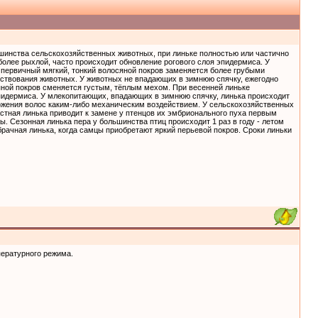
льшинства сельскохозяйственных животных, при линьке полностью или частично
более рыхлой, часто происходит обновление рогового слоя эпидермиса. У
 первичный мягкий, тонкий волосяной покров заменяется более грубыми
ствования животных. У животных не впадающих в зимнюю спячку, ежегодно
яной покров сменяется густым, тёплым мехом. При весенней линьке
пидермиса. У млекопитающих, впадающих в зимнюю спячку, линька происходит
тожения волос каким-либо механическим воздействием. У сельскохозяйственных
астная линька приводит к замене у птенцов их эмбрионального пуха первым
. Сезонная линька пера у большинства птиц происходит 1 раз в году - летом
дбрачная линька, когда самцы приобретают яркий перьевой покров. Сроки линьки
пературного режима.