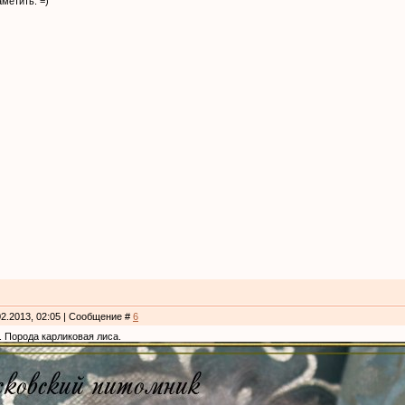
метить. =)
02.2013, 02:05 | Сообщение #
6
 Порода карликовая лиса.