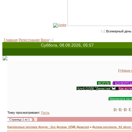
Всемирный день животных - 4 октября (с 19
Главная
Регистрация
Вход
Суббота, 08.08.2026, 05:57
[
Новые 
ФОРУМ
|
КОНКУРС
Клуб ОЛДК "Династия"
|
Как всту
|
Крольчата на 
[
А
· |
Б
· |
В
· |
Г
Тему просматривают:
Гость
1
Страница
1
из
1
Карликовые кролики форум - Зоо Долина, ОЛДК Династия
»
Долина кроликов. All about 