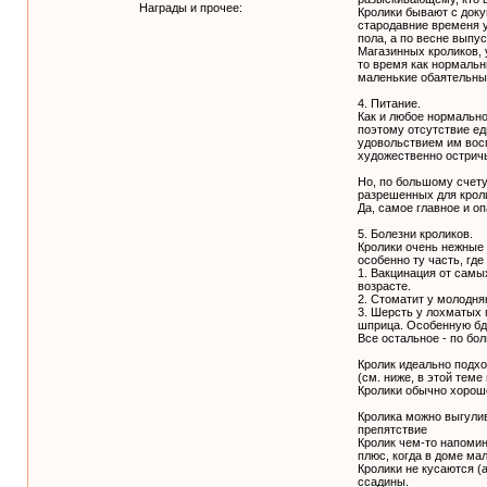
Награды и прочее:
Кролики бывают с доку
стародавние временя у
пола, а по весне выпу
Магазинных кроликов, 
то время как нормальн
маленькие обаятельные
4. Питание.
Как и любое нормально
поэтому отсутствие ед
удовольствием им восп
художественно острич
Но, по большому счету
разрешенных для кроли
Да, самое главное и о
5. Болезни кроликов.
Кролики очень нежные
особенно ту часть, гд
1. Вакцинация от самы
возрасте.
2. Стоматит у молодня
3. Шерсть у лохматых 
шприца. Особенную бди
Все остальное - по бо
Кролик идеально подхо
(см. ниже, в этой теме
Кролики обычно хорош
Кролика можно выгулив
препятствие
Кролик чем-то напомин
плюс, когда в доме ма
Кролики не кусаются (а
ссадины.