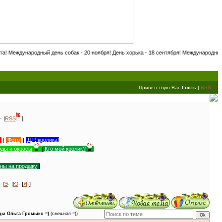
ный день собак - 20 ноября! День хорька - 18 сентября! Международный день птиц - 1
Приветствую Вас
Гость
|
RSS
· |
RSS
]
|
Фото
|
Д.Р. кролика!
ды и окрасы
|
Кто мой кролик?
уны на продажу
|
· |
Э
· |
Ю
· |
Я
·]
цы Ольга Громыко =)
(смешная =))