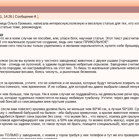
11, 14:26 | Сообщение #
1
ица Ольга Громыко, написала интересную,полезную и веселую статью для тех, кто хоте
 статью тоже, рекомендую.
цу
о ни в коем случае не пособие, или, упаси боги, научная статья. Этот текст рассчитан
П это маленькое пушистое создание, ведь оно такое ПРИКОЛЬНОЕ".
ении сего текста вы только укрепились в желании окрольчатится, купите себе брошю
елкое (если вы купили его у честного заводчика) животное с двумя ушами (торчащими
том - отнюдь не пупочкой, а эдаким пуделиным небритым огрызком. Заводчики считаютс
ка по породам, но настраивайтесь на этот вес. То бишь то маленькое-умильное-неве
электронными весами, боясь чихнуть, а рыночным безменом.
я за кроликом, учтите: это не хомячок и не мышка, которые будут печально взирать на
 постоянного, чем временное. И не собака, для которой вы давно выбрали самый ненуж
 и чем больше, тем лучше. Ни в коем случая не поддавайтесь на диявольские речи про
ка, которая чудненько поместится на вашу любимую тумбочку. Учтите: через две недел
кий бонсай со свисающими меж прутьев ушами.
о (если вам повезет) кролика должна быть не меньше чем 60*40 см, а лучше 50*100. Ср
ку с любимой бабушкой на балкон - ибо бабушка привычная, а кролик животное нежное
добится брикет сена (кролик без сена - что мужик без... что евнух), поилка для грызун
оликов идентифицируют как унитаз, а 50% как игрушку, то можно взять миску), корм д
кролик на заднем плане, то такое лучше не брать; поищите специальный), мел для г
но ТОЛЬКО у заводчиков, с ножом у горла требуя у них телефон и тут же его проверяя
в прошлом году продал ему хомячка.