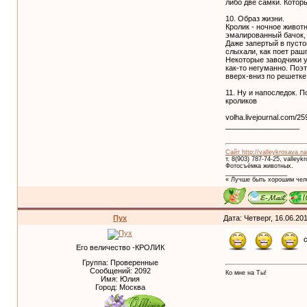
либо две самки. Которы
10. Образ жизни.
Кролик - ночное животн
эмалированный бачок, 
Даже запертый в пусто
слыхали, как поет рашп
Некоторые заводчики у
как-то негуманно. Поэ
вверх-вниз по решетке
11. Ну и напоследок. 
кроликов
volha.livejournal.com/25
__________________
Сайт http://valleykrosava.na
т. 8(903) 787-74-25, valley
Фотосъёмка животных.
__________________
« Лучше быть хорошим чело
Пух
Дата: Четверг, 16.06.20
с
Его величество -КРОЛИК
Группа: Проверенные
Сообщений:
2092
Ко мне на Ты!
Имя: Юлия
Город: Москва