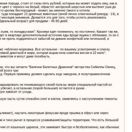
ная порода, стоит от силы пять рублей, которые вы может подать ему, как в
т цвет с черного на белый, обрастет ангорской шерстью или вытянет уши до
то кролик беспородный - может, вы именно такого и хотели.
туда попадают 21-дневные животные (мной лично отмеченный рекорд - 14), в
2 месяцев минимум. Делается это для того, чтобы успеть реализовать
Идеальный возраст для продажи - 45-60 дней.
ъим, то понадкусваю". Кролики едят понемногу, но постоянно. Какают так же,
дет в квартире дополнительный источник еды вроде ящика с яблоками, то он с
е не прочь подкрепиться забытой на диване конфеткой или печенькой, и
орм) +яблочко-морковка. Все остальное - по вашему усмотрению и списку
ливой девочкой в мире, которая вырастила хомячка весом в 22 кило".
 животом и могут даже погибнуть.
е, что вы читаете "Балезни Балотных Драконов" авторства Сибиллы Овнец,
й всего три:
.д. Первую прививку должен сделать еще заводчик, в полуторамесячном
и фаршировать не понимающего своей пользы зверя специальной пастой из
убегает, а остальная (порой большая) остается в руках.
ую зависит от ухода.
ьшую часть суток спокойно спит в клетке, оживляясь с наступлением темноты
гуливает), научить некоторым фокусам вроде прыжка в обруч или через
оли и тихо рычат в процессе ухаживания/защиты территории. Что есть большой
личие от кошачьих царапок, эти заживают быстро и безболезненно, как обычные