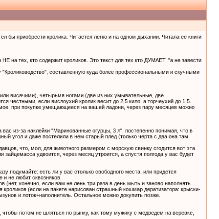
л бы приобрести кролика. Читается легко и на одном дыхании. Читала ее книги
 НЕ на тех, кто содержит кроликов. Это текст для тех кто ДУМАЕТ, "а не завести
ру "Кролиководство", составленную куда более профессиональными и скучными
 или висячими), четырьмя ногами (две из них умывательные, две
я честными, если вислоухий кролик весит до 2,5 кило, а торчеухий до 1,5.
сомое, при покупке умещающееся на вашей ладони, через пару месяцев можно
 вас из-за наклейки "Маринованные огурцы, 3 л", постепенно понимая, что в
ный угол и даже постелили в нем старый плед (только черта с два она там
давцов, что, мол, для животного размером с морскую свинку сгодится вот эта
и зайцемасса удвоится, через месяц утроится, а спустя полгода у вас будет
азу подумайте: есть ли у вас столько свободного места, или придется
 и не любит сквозняков.
ов (нет, конечно, если вам не лень три раза в день мыть и заново наполнять
ля кроликов (если на пакете нарисован страшный кошмар дератизатора: крыски-
рызунов и лоток+наполнитель. Остальное можно докупить позже.
, чтобы потом не шляться по рынку, как тому мужику с медведем на веревке,