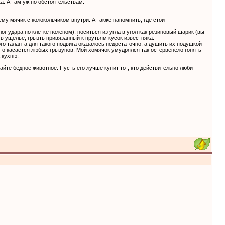
ка. А там уж по обстоятельствам.
ему мячик с колокольчиком внутри. А также напомнить, где стоит
ог удара по клетке поленом), носиться из угла в угол как резиновый шарик (вы
 в ущелье, грызть привязанный к прутьям кусок известняка.
го таланта для такого подвига оказалось недостаточно, а душить их подушкой
 это касается любых грызунов. Мой хомячок умудрялся так остервенело гонять
 кухню.
айте бедное животное. Пусть его лучше купит тот, кто действительно любит