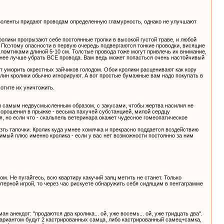
изоленты придают проводам определенную гламурность, однако не улучшают
ролики прогрызают себе постоянные тропки в высокой густой траве, и любой
. Поэтому опасности в первую очередь подвергаются тонкие проводки, висящие
 ломтиками длиной 5-10 см. Толстые провода тоже могут привлечь их внимание,
менее лучше убрать ВСЕ провода. Вам ведь может попасться очень настойчивый
ят уморить окрестных зайчиков голодом. Обои кролики расценивают как кору
елин кролики обычно игнорируют. А вот простые бумажные вам надо покупать в
отите их уничтожить.
ся самым недвусмысленным образом, с закусами, чтобы жертва насилия не
 орошения в прыжке - весьма пахучей субстанцией, милой сердцу
я, но если что - скальпель ветеринара окажет чудесное гомеопатическое
зть тапочки. Кролик куда умнее хомячка и прекрасно поддается воздействию
имый плюс именно кролика - если у вас нет возможности постоянно за ним
. Не пугайтесь, всю квартиру какучий заяц метить не станет. Только
ьютерной игрой, то через час рискуете обнаружить себя сидящим в пентаграмме
 анекдот: "продаются два кролика... ой, уже восемь... ой, уже тридцать два".
ариантом будут 2 кастрированных самца, либо кастрированный самец+самка,