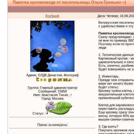
Памятка кролековода от писательницы Ольга Громыко =)
KroSavA
Дата: Четверг, 16.06.20
Белорусская писательн
с удовольствием и эту
Памятка кроликовод
Сразу предупреждаю: эт
ли мне по примеру ВБ
Поэтому если по прочт
люди
1. Технические данные
Карликовый кролик - м
царапательные) и хвос
Есть, конечно, разбеж
будет взвешивать не 
Админ, ОЛДК Династия, Фотограф
2. Инвентарь.
Прежде чем отправитьс
мире нет ничего более
будет спать).
Группа: Главный администратор
Кролику нужна клетка,
Сообщений:
15858
аккуратненькая клеточ
Имя: Анастасия Тихая...!
премиленький кубичес
Город: Москва
Клетка для карликовог
переставить раскладуш
Еще кролику сразу пона
Статус:
миску, которую 40% кр
мышки-свинки-хомячки-
Призы за конкурсы:
3. Где взять?
Покупать кроликов нуж
разыскивающему, кто 