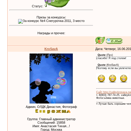
Статус:
Призы за конкурсы:
Награды и прочее:
KroSavA
Дата: Четверг, 16.06.20
Quote
(
Пух
)
спасибо! Я под столом!
Quote
(
KroSavA
)
Поэтому если вы увлечетес
Сайт http://valleykrosava.na
т. 8(903) 787-74-25, valley
Фотосъёмка животных.
__________________
« Лучше быть хорошим чело
Админ, ОЛДК Династия, Фотограф
Группа: Главный администратор
Сообщений:
15858
Имя: Анастасия Тихая...!
Город: Москва