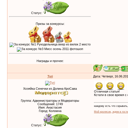
Статус:
Призы за конкурсы:
Награды и прочее:
Tyri
Дата: Четверг, 16.06.20
Хозяйка Сенечки из Долина КроСава
Отличная статья!
Кстати в свое время с
Группа: Администраторы и Модераторы
Сообщений:
1749
каждому есть что скрывать,
Имя: Анастасия
Город: Коломна
Мой кролясик, ждем в гости
Статус: