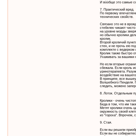
И вообще это самые с
7. Практический вред.
По первому впечатлени
технических свойств.
Связано это не в врож
стебелек чикают чисто
на уровне морды зверя
но обычно кролики дел
кролик.
Второй кроличий пункт
стен, и не прочь ею п
комплекте с ведерком 
Кролик также быстро о
Ухаживать за вашими н
Но если вторые ограни
сбежала. Если кроль и
уринотерапевта. Разум
воздействие на вашег
В принципе, все вышеу
Волшебного Пенделя. П
следить, можено запер
8. Лоток. Отдельным п
Кролики - очень чистоп
Беда в том, что им такж
Метят кролики очень ц
окружность своей клет
из "гороха". Впрочем, 
9. Стая.
Если вы решили приобре
Если вы не собираете