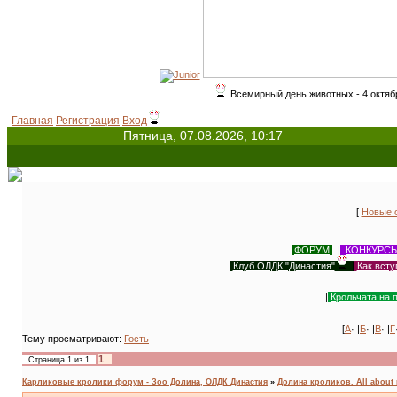
Всемирный день животных - 4 октября (с 1931 г.). М
Главная
Регистрация
Вход
Пятница, 07.08.2026, 10:17
[
Новые 
ФОРУМ
|
КОНКУРС
Клуб ОЛДК "Династия"
|
Как всту
|
Крольчата на 
[
А
· |
Б
· |
В
· |
Г
Тему просматривают:
Гость
1
Страница
1
из
1
Карликовые кролики форум - Зоо Долина, ОЛДК Династия
»
Долина кроликов. All about 