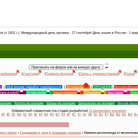
еждународный день кролика - 27 сентября! День кошек в России - 1 марта! Международ
сообщения
· |
Участники
· |
Правила форума
· |
Связь с администрацией
· |
Поиск
Ы
|
Мой кролик (давайте знакомиться)
|
Ветеринар
|
ПРОДАЖА
|
КроликоМания
пить в клуб?
|
Устав клуба
|
Наша команда
|
Спонсоры
|
Выставки
|
Поро
продажу
|
Котята на продажу
|
Щенки на продажу
|
Шиншиллы на продажу
|
Другие грыз
Алфавитный справочник (на стадии разработки)
О карликовых кроликах
· |
Д
· |
Е
· |
Ё
· |
Ж
· |
З
· |
И
· |
К
· |
Л
· |
М
· |
Н
· |
О
· |
П
· |
Р
· |
С
· |
Т
· |
У
· |
Ф
· |
Х
· |
Ц
· |
Ч
· |
Ш
· |
Щ
· |
Ъ
· |
Ы
· |
Ь
mini rabbits
»
Содержание и уход в домашних условиях
»
Памятка кролековода от писательни