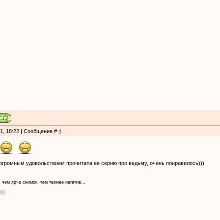
11, 18:22 | Сообщение #
4
 огромным удовольствием прочитала ее серию про ведьму, очень понравилось)))
 чем ярче снимок, тем темнее негатив...
)))