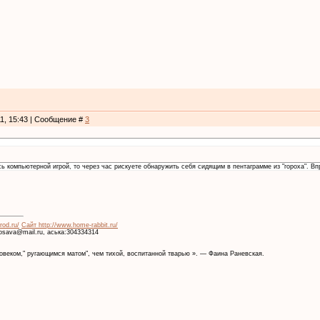
11, 15:43 | Сообщение #
3
ь компьютерной игрой, то через час рискуете обнаружить себя сидящим в пентаграмме из "гороха". Вп
rod.ru/
Сайт http://www.home-rabbit.ru/
krosava@mail.ru, аська:304334314
веком," ругающимся матом", чем тихой, воспитанной тварью ». — Фаина Раневская.