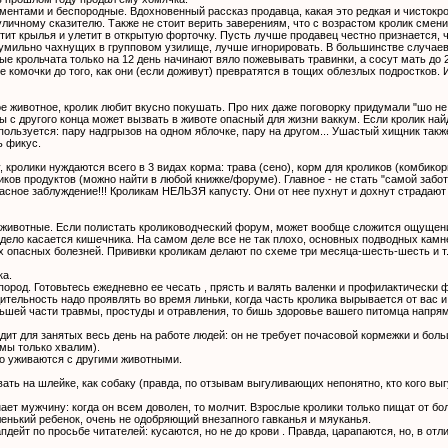
ментами и беспородные. Вдохновенный рассказ продавца, какая это редкая и чистокров
личному сказителю. Также не стоит верить заверениям, что с возрастом кролик смени
стит крылья и улетит в открытую форточку. Пусть лучше продавец честно признается, ч
умильно чахнущих в групповом узилище, лучше игнорировать. В большинстве случаев 
ые крольчата только на 12 день начинают вяло пожевывать травинки, а сосут мать до 
 комочки до того, как они (если доживут) превратятся в тощих облезлых подростков. 
е животное, кролик любит вкусно покушать. Про них даже поговорку придумали "шо не з
ы с другого конца может вызвать в животе опасный для жизни ваккум. Если кролик най
ользуется: пару надгрызов на одном яблочке, пару на другом... Ушастый хищник такж
ь фикус.
, кролики нуждаются всего в 3 видах корма: трава (сено), корм для кроликов (комбик
ков продуктов (можно найти в любой книжке/форуме). Главное - не стать "самой забот
пасное заблуждение!!! Кроликам НЕЛЬЗЯ капусту. Они от нее пухнут и дохнут страдают
 животные. Если полистать кролиководческий форум, может вообще сложится ощущени
е дело касается кишечника. На самом деле все не так плохо, основных подводных камне
х опасных болезней. Прививки кроликам делают по схеме три месяца-шесть-шесть и т
ка.
пород. Готовьтесь ежедневно ее чесать , прясть и валять валенки и профилактическ
тельность надо проявлять во время линьки, когда часть кролика вырывается от вас и 
льшей части травмы, простуды и отравления, то бишь здоровье вашего питомца напрям
дит для занятых весь день на работе людей: он не требует почасовой кормежки и бол
 мы только хвалим).
о уживаются с другими животными.
ать на шлейке, как собаку (правда, по отзывам выгуливающих непонятно, кто кого вы
ает мужчину: когда он всем доволен, то молчит. Взрослые кролики только пищат от б
ленький ребенок, очень не одобряющий внезапного гавканья и мяуканья.
пдейт по просьбе читателей: кусаются, но не до крови . Правда, царапаются, но, в от