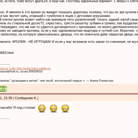
е, кстати, тоже могут драться, и еще как. Поэтому идеальный вариант: 1 зверь=1 клет
ое. И именно в это время он жаждет показать дорогому хозяину, что вы не зря купили 
и как звучит заяц, упавший с тумбочки в ящик с детскими игрушками.
й клетке кролик может найти как минимум пять развлечений: топать задней лапой (анал
иль по стиральной доске?!), скрестись, трясти решетку зубами и громко, как вурдалак
тверждают, что им как-то удается договориться с кроликами, но моего дипломатическо
тому не заводите кролика, если у вас однокомнатная квартира и чуткий сон. Впрочем,
 проволоку, на которую заматывалась дверца, что не помогала даже закрытая дверь на
Помните: КРОЛИК - НЕ ИГРУШКА! И если у вас возникли хоть какие-то сомнения, не муч
9683.html
rod.ru/
Сайт http://www.home-rabbit.ru/
krosava@mail.ru, аська:304334314
веком," ругающимся матом", чем тихой, воспитанной тварью ». — Фаина Раневская.
11, 15:39 | Сообщение #
2
пасибо! Я под столом!