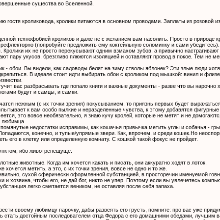
овершенные существа во Вселенной.
ю гостя кроликовода, кролики питаются в основном проводами. Заплаты из розовой 
денной технофобией кроликов и даже не с желанием вам насолить. Просто в природе к
 рефлекторно (попробуйте предложить ему коктейльную соломинку и сами убедитесь)
. Кролики их не просто перекусывают одним взмахом зубов, а привычно настрагивают
ают пару укусов, брезгливо плюются изоляцией и оставляют провод в покое. Тем не 
ик - обои. Вы видели, как садоводы белят на зиму стволы яблонек? Эти злые люди хот
одкрепиться. В идеале стоит идти выбирать обои с кроликом под мышкой: винил и флиз
известки.
тучит вас разбрасывать где попало книги и важные документы - разве что вы нарочно х
огами будут и самцы, и самки.
чатся нежным (с их точки зрения) покусыванием, то приязнь первых будет выражать
спытывает к вам особо пылкие и неразделенные чувства, к этому добавятся фигурные
еется, это вовсе необязательно, я знаю кучу кролей, которые не метят и не домогаютс
о любимца.
помянутые недостатки исправимы, как кошачья привычка метить углы и собачья - гры
опадаются, конечно, и тупые/упрямые звери. Как, впрочем, и среди кошек.Но неоспор
еть его в клетку или определенную комнату. С кошкой такой фокус не пройдет.
унктом, ибо животрепещуще.
лотные животные. Когда им хочется какать и писать, они аккуратно ходят в лоток.
е хочется метить, а это, с их точки зрения, вовсе не одно и то же.
ивильно, сухой сферически оформленной субстанцией, в просторечии именуемой говном
ки и хозяина, чтобы его, не дай бог, никто не упер. Поэтому если вы увлечетесь комп
субстанция легко сметается веником, не оставляя после себя запаха.
сти своему любимцу парочку, дабы развеять его грусть, помните: про вас уже придуман
сь стать достойным последователем отца Федора с его домашними обедами, лучшим в