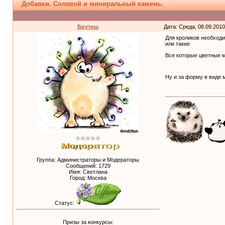
Добавки. Солевой и миниральный камень.
Брутиш
Дата: Среда, 08.09.201
Для кроликов необход
или такие
Все которые цветные 
Ну и за форму в виде м
☆☆☆☆☆
Группа: Администраторы и Модераторы
Сообщений:
1729
Имя: Светлана
Город: Москва
Статус:
Призы за конкурсы: