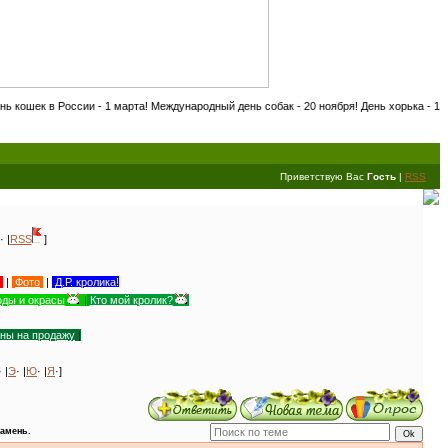
сии - 1 марта! Международный день собак - 20 ноября! День хорька - 18 сентября! Ме
Приветствую Вас
Гость
|
RSS
· |
RSS
]
|
Фото
|
Д.Р. кролика!
ды и окрасы
|
Кто мой кролик?
уны на продажу
|
· |
Э
· |
Ю
· |
Я
·]
амень.