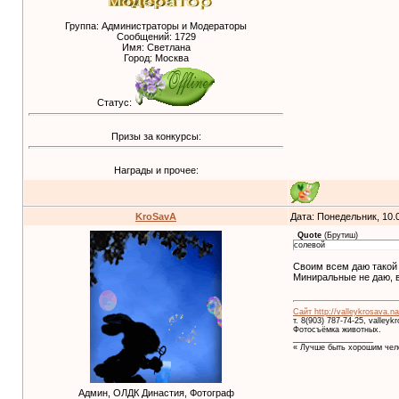
Группа: Администраторы и Модераторы
Сообщений:
1729
Имя: Светлана
Город: Москва
Статус:
Призы за конкурсы:
Награды и прочее:
KroSavA
Дата: Понедельник, 10.
Quote
(
Брутиш
)
солевой
Своим всем даю такой 
Миниральные не даю, в
Сайт http://valleykrosava.na
т. 8(903) 787-74-25, valley
Фотосъёмка животных.
__________________
« Лучше быть хорошим чело
Админ, ОЛДК Династия, Фотограф