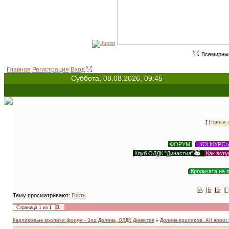
Всемирный день животных -
Главная
Регистрация
Вход
Суббота, 08.08.2026, 09:45
[
Новые 
ФОРУМ
|
КОНКУРС
Клуб ОЛДК "Династия"
|
Как всту
|
Крольчата на 
[
А
· |
Б
· |
В
· |
Г
Тему просматривают:
Гость
1
Страница
1
из
1
Карликовые кролики форум - Зоо Долина, ОЛДК Династия
»
Долина кроликов. All about 