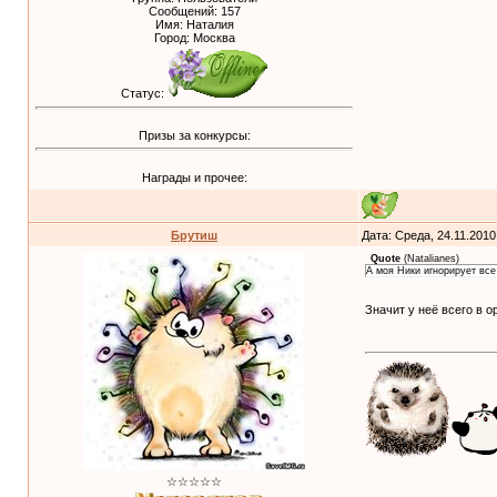
Сообщений:
157
Имя: Наталия
Город: Москва
Статус:
Призы за конкурсы:
Награды и прочее:
Брутиш
Дата: Среда, 24.11.201
Quote
(
Natalianes
)
А моя Ники игнорирует вс
Значит у неё всего в о
☆☆☆☆☆