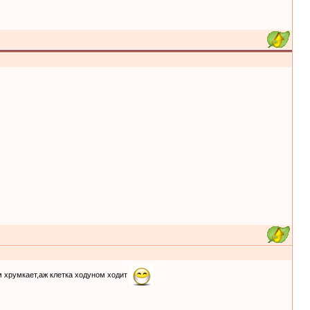
м хрумкает,аж клетка ходуном ходит