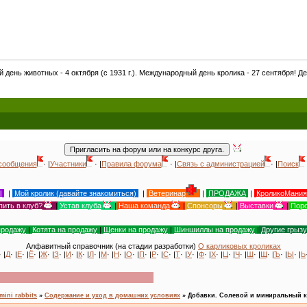
 4 октября (с 1931 г.). Международный день кролика - 27 сентября! День кошек в Рос
сообщения
· |
Участники
· |
Правила форума
· |
Связь с администрацией
· |
Поиск
Ы
|
Мой кролик (давайте знакомиться)
|
Ветеринар
|
ПРОДАЖА
|
КроликоМания
пить в клуб?
|
Устав клуба
|
Наша команда
|
Спонсоры
|
Выставки
|
Поро
продажу
|
Котята на продажу
|
Щенки на продажу
|
Шиншиллы на продажу
|
Другие грыз
Алфавитный справочник (на стадии разработки)
О карликовых кроликах
· |
Д
· |
Е
· |
Ё
· |
Ж
· |
З
· |
И
· |
К
· |
Л
· |
М
· |
Н
· |
О
· |
П
· |
Р
· |
С
· |
Т
· |
У
· |
Ф
· |
Х
· |
Ц
· |
Ч
· |
Ш
· |
Щ
· |
Ъ
· |
Ы
· |
Ь
mini rabbits
»
Содержание и уход в домашних условиях
»
Добавки. Солевой и миниральный к