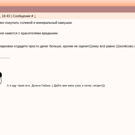
0, 16:43 | Сообщение #
1
имо покупать солевой и миниральный камушки.
мне кажется с красителями вредными.
арковки отдадите просто денег больше, кролик не оценит)))ему всё равно )))колёсико
А я иду такая вся, Дольчи Габана ;) Дайте мне вина уану и пачку сигарет)))