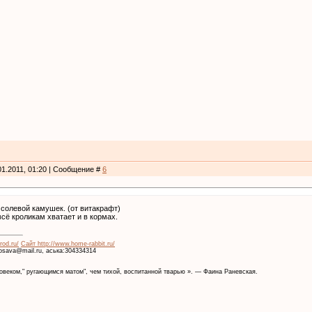
01.2011, 01:20 | Сообщение #
6
солевой камушек. (от витакрафт)
сё кроликам хватает и в кормах.
rod.ru/
Сайт http://www.home-rabbit.ru/
krosava@mail.ru, аська:304334314
веком," ругающимся матом", чем тихой, воспитанной тварью ». — Фаина Раневская.