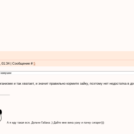
0, 01:34 | Сообщение #
5
е камушки
рганизме и так хватает, и значит правильно кормите зайку, поэтому нет недостатка в 
А я иду такая вся, Дольчи Габана ;) Дайте мне вина уану и пачку сигарет)))