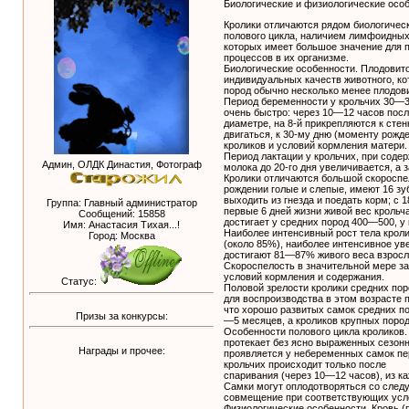
Биологические и физиологические осо
Кролики отличаются рядом биологическ
полового цикла, наличием лимфоидных 
которых имеет большое значение для п
процессов в их организме.
Биологические особенности. Плодовито
индивидуальных качеств животного, ко
пород обычно несколько менее плодови
Период беременности у крольчих 30—3
очень быстро: через 10—12 часов посл
диаметре, на 8-й прикрепляются к сте
двигаться, к 30-му дню (моменту рожде
кроликов и условий кормления матери.
Период лактации у крольчих, при соде
Админ, ОЛДК Династия, Фотограф
молока до 20-го дня увеличивается, а 
Кролики отличаются большой скороспе
рождении голые и слепые, имеют 16 зу
выходить из гнезда и поедать корм; с 
Группа: Главный администратор
первые 6 дней жизни живой вес крольча
Сообщений:
15858
достигает у средних пород 400—500, у
Имя: Анастасия Тихая...!
Наиболее интенсивный рост тела кроли
Город: Москва
(около 85%), наиболее интенсивное ув
достигают 81—87% живого веса взрослы
Скороспелость в значительной мере за
условий кормления и содержания.
Статус:
Половой зрелости кролики средних пор
для воспроизводства в этом возрасте п
что хорошо развитых самок средних по
Призы за конкурсы:
—5 месяцев, а кроликов крупных поро
Особенности полового цикла кроликов.
протекает без ясно выраженных сезонн
Награды и прочее:
проявляется у небеременных самок пе
крольчих происходит только после
спаривания (через 10—12 часов), из к
Самки могут оплодотворяться со следу
совмещение при соответствующих усло
Физиологические особенности. Кровь (