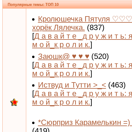
Популярные темы: ТОП 10
Кролюшечка Пятуля ♡♡♡
хорёк Лялечка.
(837)
[
Д а в а й т е _д р у ж и т ь: 
м о й_к р о л и к.
]
Заюшк@ ♥ ♥ ♥
(520)
[
Д а в а й т е _д р у ж и т ь: 
м о й_к р о л и к.
]
Иствуд и Тутти >_<
(463)
[
Д а в а й т е _д р у ж и т ь: 
м о й_к р о л и к.
]
*Сюрприз Карамелькин =) 
(419)