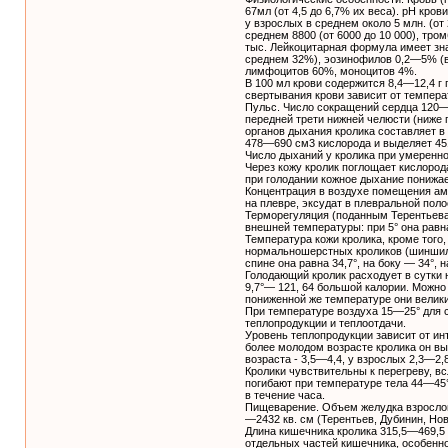
67мл (от 4,5 до 6,7% их веса). рН кро
у взрослых в среднем около 5 млн. (от
среднем 8800 (от 6000 до 10 000), тро
тыс. Лейкоцитарная формула имеет з
среднем 32%), эозинофилов 0,2—5% (в
лимфоцитов 60%, моноцитов 4%.
В 100 мл крови содержится 8,4—12,4 г
свертывания крови зависит от темпера
Пульс. Число сокращений сердца 120—
передней трети нижней челюсти (ниже 
органов дыхания кролика составляет в 
478—690 см3 кислорода и выделяет 45
Число дыханий у кролика при умеренно
Через кожу кролик поглощает кислород
при голодании кожное дыхание понижае
Концентрация в воздухе помещения амм
на плевре, эксудат в плевральной полос
Терморегуляция (поданным Терентьева,
внешней температуры: при 5° она равна 
Температура кожи кролика, кроме того,
нормальношерстных кроликов (шиншил
спине она равна 34,7°, на боку — 34°, н
Голодающий кролик расходует в сутки на
9,7°— 121, 64 большой калории. Можно 
пониженной же температуре они велик
При температуре воздуха 15—25° для с
теплопродукции и теплоотдачи.
Уровень теплопродукции зависит от ин
более молодом возрасте кролика он выш
возраста - 3,5—4,4, у взрослых 2,3—2,
Кролики чувствительны к перегреву, в
погибают при температуре тела 44—45°
в течение часа.
Пищеварение. Объем желудка взрослог
—2432 кв. см (Терентьев, Дубинин, Нов
Длина кишечника кролика 315,5—469,5 
отдельных частей кишечника, особенно