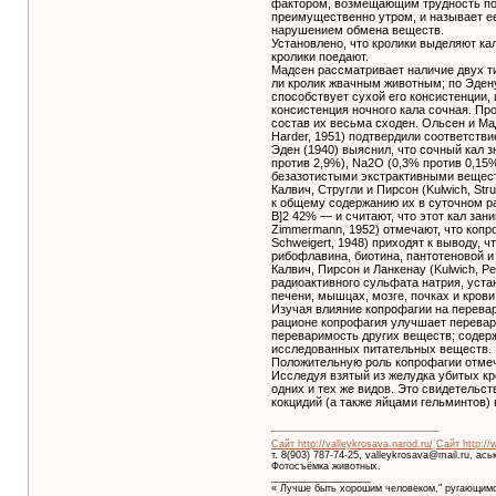
фактором, возмещающим трудность полу
преимущественно утром, и называет ее
нарушением обмена веществ.
Установлено, что кролики выделяют кал
кролики поедают.
Мадсен рассматривает наличие двух тип
ли кролик жвачным животным; по Эдену
способствует сухой его консистенции,
консистенция ночного кала сочная. Пр
состав их весьма сходен. Ольсен и Мадс
Harder, 1951) подтвердили соответств
Эден (1940) выяснил, что сочный кал з
против 2,9%), Na2O (0,3% против 0,15%
безазотистыми экстрактивными вещест
Калвич, Стругли и Пирсон (Kulwich, St
к общему содержанию их в суточном р
В]2 42% — и считают, что этот кал за
Zimmermann, 1952) отмечают, что копр
Schweigert, 1948) приходят к выводу, 
рибофлавина, биотина, пантотеновой и
Калвич, Пирсон и Ланкенау (Kulwich, P
радиоактивного сульфата натрия, уст
печени, мышцах, мозге, почках и крови
Изучая влияние копрофагии на перевар
рационе копрофагия улучшает перевари
переваримость других веществ; содер
исследованных питательных веществ.
Положительную роль копрофагии отмечаю
Исследуя взятый из желудка убитых кро
одних и тех же видов. Это свидетельс
кокцидий (а также яйцами гельминтов)
Сайт http://valleykrosava.narod.ru/
Сайт http://
т. 8(903) 787-74-25, valleykrosava@mail.ru, ас
Фотосъёмка животных.
__________________
« Лучше быть хорошим человеком," ругающимс