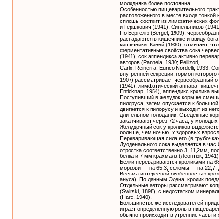
молодняка более постоянна.
Особенностью пищеварительного тракта
расположенного в месте входа тонкой 
сплошь состоит из лимфатических фолли
и Гершкович (1941), Синельников (194
По Бергелю (Bergel, 1909), червеобра
распадаются в кишечнике и ввиду бо
кишечника. Киней (1930), отмечает, чт
ферментативные свойства сока червео
(1941), сок аппендикса активно перева
авторов (Pannela, 1930; Pellizori,
Carlo, Reineri a. Eurico Nordelli, 1933; 
внутренней секреции, гормон которого
1907) рассматривает червеобразный о
(1941), лимфатический аппарат кишечн
Enticknap, 1954), аппендикс кролика 
Поступивший в желудок корм не смеши
пилоруса, затем опускается к большой 
двигается к пилорусу и выходит из не
длительном голодании. Съеденные корм
заканчивают через 72 часа, у молодых 
Желудочный сок у кроликов выделяется
больше, чем ночью. У здоровых взросл
Переваривающая сила его (в трубочках 
Дуоденального сока выделяется в час 
отростка соответственно 3, 11,2мм, по
белка и 7 мм крахмала (Леонтюк, 1941)
Белки перевариваются кроликами на 68
моркови — на 65,3, соломы — на 22,7,
Весьма интересной особенностью кроли
ануса). По данным Эдена, кролик поеда
Отдельные авторы рассматривают копр
(Swirski, 1898), с недостатком минера
(Hare, 1940).
Большинство же исследователей приде
играет определенную роль в пищеварени
обычно происходит в утренние часы и 