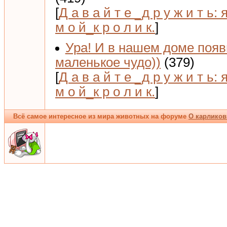
[
Д а в а й т е _д р у ж и т ь: 
м о й_к р о л и к.
]
Ура! И в нашем доме поя
маленькое чудо))
(379)
[
Д а в а й т е _д р у ж и т ь: 
м о й_к р о л и к.
]
Всё самое интересное из мира животных на форуме
О карликов