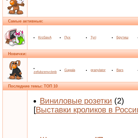
Самые активные:
KroSavA
Пух
Tyri
Брутиш
Новички:
Gagala
granylator
Bars
zefubzenvcbnb
Последние темы: ТОП 10
Виниловые розетки
(2)
[
Выставки кроликов в Росси