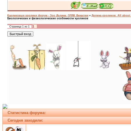
Карликовые кролики форум - Зоо Долина, ОЛДК Династия
»
Долина кроликов. All about 
Биологические и физиологические особенности кроликов
1
Страница
1
из
1
Статистика форума:
Сегодня заходили: