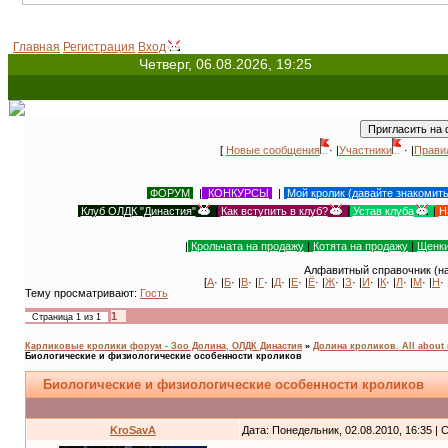
Всеми
Главная
Регистрация
Вход
Четверг, 06.08.2026, 19:25
[
Новые сообщения
· |
Участники
· |
Прави
ФОРУМ
|
КОНКУРСЫ
|
Мой кролик (давайте знакомит
Клуб ОЛДК "Династия"
|
Как вступить в клуб?
|
Устав клуба
|
Н
|
Крольчата на продажу
|
Котята на продажу
|
Щенки
Алфавитный справочник (на
[
А
· |
Б
· |
В
· |
Г
· |
Д
· |
Е
· |
Ё
· |
Ж
· |
З
· |
И
· |
К
· |
Л
· |
М
· |
Н
· 
Тему просматривают:
Гость
1
Страница
1
из
1
Карликовые кролики форум - Зоо Долина, ОЛДК Династия
»
Долина кроликов. All about 
Биологические и физиологические особенности кроликов
Биологические и физиологические особенности кроликов
KroSavA
Дата: Понедельник, 02.08.2010, 16:35 |