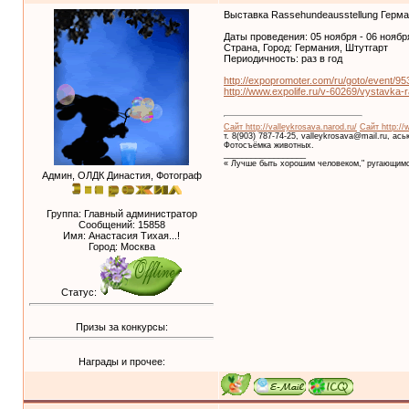
Выставка Rassehundeausstellung Герма
Даты проведения: 05 ноября - 06 ноябр
Страна, Город: Германия, Штутгарт
Периодичность: раз в год
http://expopromoter.com/ru/goto/event/95
http://www.expolife.ru/v-60269/vystavka
Сайт http://valleykrosava.narod.ru/
Сайт http://
т. 8(903) 787-74-25, valleykrosava@mail.ru, ас
Фотосъёмка животных.
__________________
« Лучше быть хорошим человеком," ругающимс
Админ, ОЛДК Династия, Фотограф
Группа: Главный администратор
Сообщений:
15858
Имя: Анастасия Тихая...!
Город: Москва
Статус:
Призы за конкурсы:
Награды и прочее: